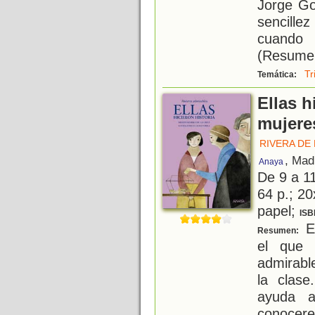
Jorge Go
sencille
cuando 
(Resumen
Tr
Temática:
Ellas h
mujere
RIVERA DE
, Mad
Anaya
De 9 a 1
64 p.; 20
papel;
ISB
El
Resumen:
el que 
admirable
la clase
ayuda a
conocere