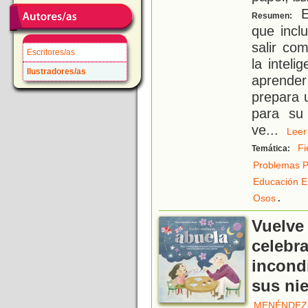
E
Resumen:
que incl
salir co
Escritores/as
la intel
Ilustradores/as
aprender 
prepara 
para su
ve
...
Le
Fi
Temática:
Problemas P
Educación E
.
Osos
Vuelve
celebr
incondi
sus ni
MENÉNDEZ-