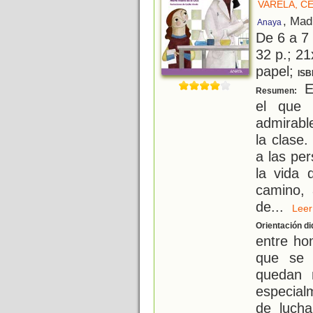
VARELA, CE
, Mad
Anaya
De 6 a 7
32 p.; 21
papel;
ISB
El
Resumen:
el que 
admirable
la clase
a las pe
la vida 
camino, 
de
...
Le
Orientación di
entre ho
que se 
quedan 
especial
de lucha