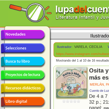
Ilustrad
Ilustrador:
VARELA, CECILIA
https://www.instagram.com/nubesro
Mostrando del 1 al 10 de 16 resultado
Osita 
más es
MERLÁN, P
Cuento de Luz
De 4 a 7
32 p.; 21
papel;
ISB