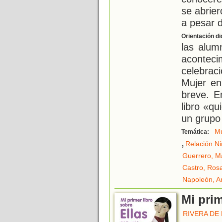
se abrier
a pesar 
Orientación di
las alum
aconteci
celebrac
Mujer en
breve. E
libro «q
un grupo
Mu
Temática:
,
Relación Ni
Guerrero, M
Castro, Rosa
Napoleón, A
Mi prim
RIVERA DE