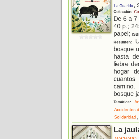
, 
La Guarida
Colección:
Co
De 6 a 7
40 p.; 24
papel;
ISB
Un
Resumen:
bosque u
hasta de
liebre de
hogar d
cuantos
camino. 
bosque 
An
Temática:
Accidentes d
,
Solidaridad
La jaul
MACHADO,