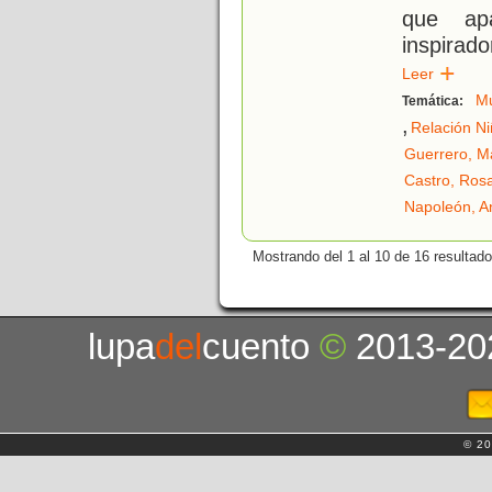
que apa
inspira
Leer
Mu
Temática:
,
Relación Ni
Guerrero, M
Castro, Rosa
Napoleón, A
Mostrando del 1 al 10 de 16 resultado
lupa
del
cuento
©
2013-20
© 20