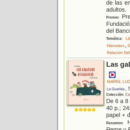
de las e
adultos.
Pre
Premio:
Fundació
del Banco
Li
Temática:
,
Hámsters
S
Relación Ni
Las ga
MARÍN, LUC
, 
La Guarida
Colección:
Co
De 6 a 8
40 p.; 24
papel + d
Ha
Resumen:
Reme y Er