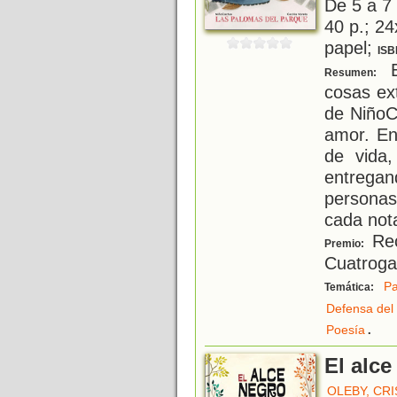
De 5 a 7
40 p.; 24
papel;
ISB
E
Resumen:
cosas ext
de NiñoC
amor. En
de vida
entrega
personas
cada nota
Rec
Premio:
Cuatroga
P
Temática:
Defensa del
.
Poesía
El alce
OLEBY, CRI