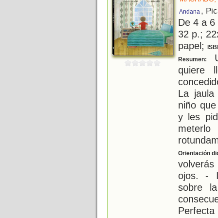
, Pi
Andana
De 4 a 6
32 p.; 22
papel;
ISB
U
Resumen:
quiere 
concedid
La jaula
niño que
y les pi
meterlo
rotundam
Orientación di
volverás
ojos. - 
sobre la
consecu
Perfecta