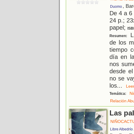
, Ba
Duomo
De 4 a 6
24 p.; 23
papel;
ISB
Lo
Resumen:
de los m
tiempo c
día en l
nos sume
desde el
no se va
los
...
Le
Ni
Temática:
Relación Ab
Las pa
NIÑOCACT
Libre Albedrío