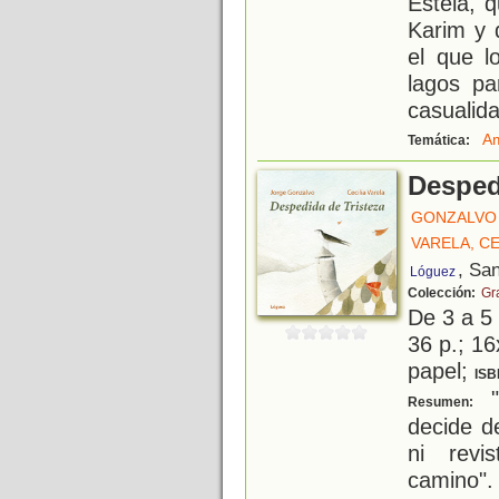
Estela, 
Karim y 
el que l
lagos pa
casualid
Am
Temática:
Despedi
GONZALVO 
VARELA, CE
, Sa
Lóguez
Colección:
Gr
De 3 a 5
36 p.; 16
papel;
ISB
"
Resumen:
decide de
ni revi
camino".