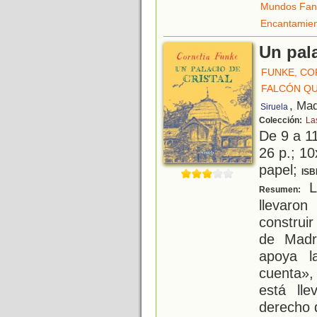
Mundos Fant
Encantamie
Un pala
FUNKE, CO
FALCÓN QU
, Mad
Siruela
Colección:
La
De 9 a 1
26 p.; 10
papel;
ISB
L
Resumen:
llevaro
construir
de Madr
apoya l
cuenta»
está ll
derecho 