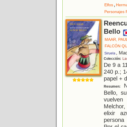
,
Elfos
Herm
Personajes 
Reencu
Bello
MAAR, PAU
FALCÓN QU
, Mad
Siruela
Colección:
La
De 9 a 1
240 p.; 1
papel + d
N
Resumen:
Bello, s
vuelven
Melchor,
elixir 
persona 
Por el c