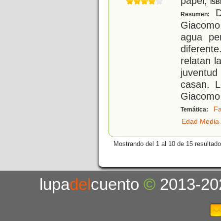
papel;
ISB
D
Resumen:
Giacomo,
agua pe
diferen
relatan l
juventud
casan. L
Giacomo
Fa
Temática:
Edad Media
Mostrando del 1 al 10 de 15 resultado
lupa
del
cuento
©
2013-20