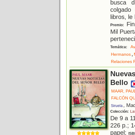
busca d
colgado 
libros, le
Fin
Premio:
Mil Puert
pertenec
Av
Temática:
,
Hermanos
Relaciones F
Nuevas
Bello
MAAR, PAU
FALCÓN QU
, Mad
Siruela
Colección:
La
De 9 a 1
226 p.; 1
papel;
ISB