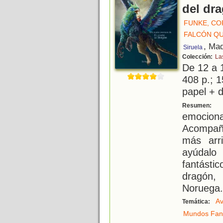
del dr
FUNKE, CO
FALCÓN QU
, Mad
Siruela
Colección:
La
De 12 a 
408 p.; 1
papel + d
U
Resumen:
emocio
Acompaña
más arr
ayúdalo
fantástic
dragón,
Noruega.
Av
Temática:
Mundos Fant