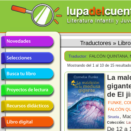
Traductores
»
Libr
Traductor:
FALCÓN QUINTANA, 
Mostrando del 1 al 10 de 15 resultado
La mal
gigant
de El j
FUNKE, CO
FALCÓN QU
, Mad
Siruela
Colección:
La
De 12 a 