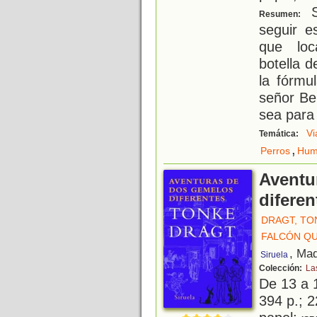
S
Resumen:
seguir e
que loc
botella d
la fórmu
señor Be
sea para 
Vi
Temática:
,
Perros
Hum
Aventu
diferen
DRAGT, TO
FALCÓN QU
, Mad
Siruela
Colección:
La
De 13 a 
394 p.; 2