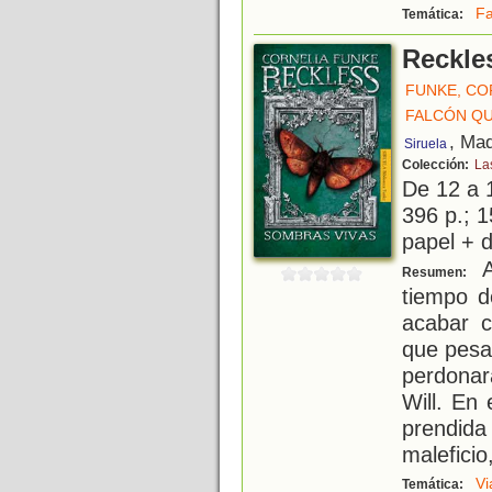
Fa
Temática:
Reckle
FUNKE, CO
FALCÓN QU
, Mad
Siruela
Colección:
La
De 12 a 
396 p.; 1
papel + d
A
Resumen:
tiempo d
acabar c
que pesa
perdonar
Will. En
prendid
maleficio,
Vi
Temática: