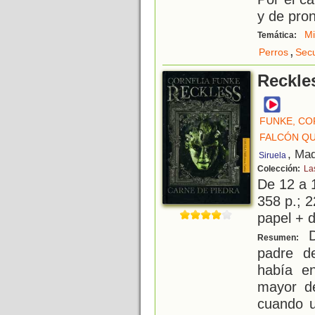
y de pron
Mi
Temática:
,
Perros
Sec
Reckle
FUNKE, CO
FALCÓN QU
, Mad
Siruela
Colección:
La
De 12 a 
358 p.; 2
papel + d
D
Resumen:
padre d
había e
mayor d
cuando u