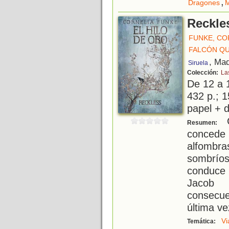
,
Dragones
M
Reckles
FUNKE, CO
FALCÓN QU
, Mad
Siruela
Colección:
La
De 12 a 
432 p.; 1
papel + d
C
Resumen:
concede 
alfombra
sombrío
conduce 
Jacob 
consecue
última ve
Vi
Temática: