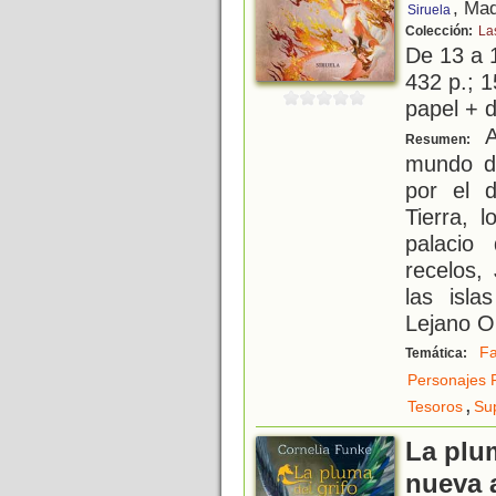
, Mad
Siruela
Colección:
La
De 13 a 
432 p.; 1
papel + d
A
Resumen:
mundo de
por el d
Tierra, 
palacio
recelos,
las isla
Lejano O
Fa
Temática:
Personajes 
,
Tesoros
Su
La plum
nueva a