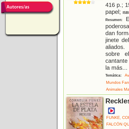
416 p.; 1
papel;
ISB
El
Resumen:
poderosa
dan form
jinete d
aliados
sobre e
cantante
la más
...
Av
Temática:
Mundos Fant
Animales Ma
Reckles
FUNKE, CO
FALCÓN QU