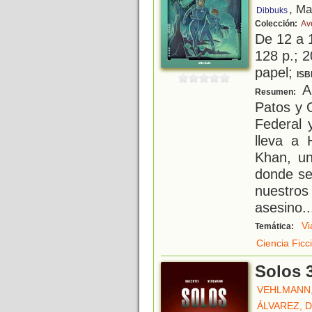
, Ma
Dibbuks
Colección:
Av
De 12 a 
128 p.; 2
papel;
ISB
A
Resumen:
Patos y 
Federal 
lleva a 
Khan, un
donde se
nuestro
asesino
..
Vi
Temática:
Ciencia Ficc
Solos 
VEHLMANN,
ÁLVAREZ, 