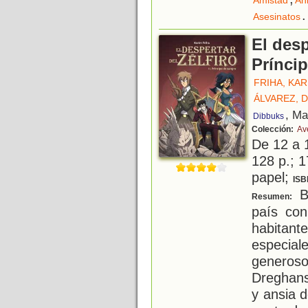
Amistad
An
.
Asesinatos
El desp
Prínci
FRIHA, KAR
ÁLVAREZ, 
, Ma
Dibbuks
Colección:
Av
De 12 a 
128 p.; 1
papel;
ISB
B
Resumen:
país con
habitant
especial
genero
Dreghans
y ansia 