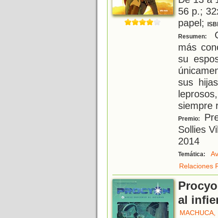
56 p.; 32
papel;
ISB
C
Resumen:
más cono
su espo
únicamen
sus hija
leproso
siempre r
Pre
Premio:
Sollies 
2014
Av
Temática:
Relaciones F
Procyo
al infi
MACHUCA,