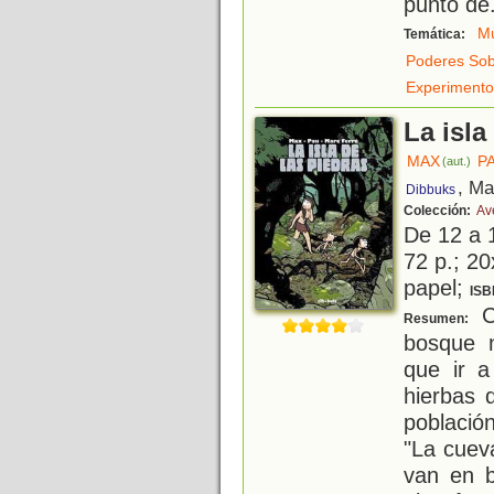
punto de
Mu
Temática:
Poderes Sob
Experimento
La isla
MAX
P
(aut.)
, Ma
Dibbuks
Colección:
Av
De 12 a 
72 p.; 20
papel;
ISB
Co
Resumen:
bosque 
que ir 
hierbas 
població
"La cuev
van en b