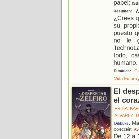
papel;
ISB
¿C
Resumen:
¿Crees q
su propi
puesto q
no le 
TechnoLa
todo, ca
humano. 
Ci
Temática:
Vida Futura
El desp
el cora
FRIHA, KAR
ÁLVAREZ, 
, Ma
Dibbuks
Colección:
Av
De 12 a 