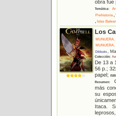
obra fue 
Ar
Temática:
,
Prehistoria
,
Islas Balea
Los Cam
MUNUERA, 
MUNUERA, 
, Ma
Dibbuks
Colección:
Av
De 13 a 
56 p.; 32
papel;
ISB
C
Resumen:
más cono
su espo
únicamen
Itaca. 
leprosos