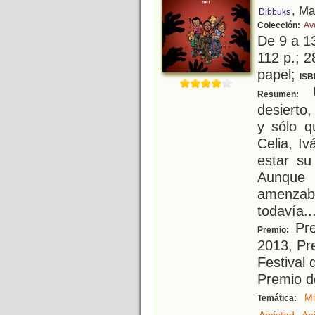
, Ma
Dibbuks
Colección:
Av
De 9 a 1
112 p.; 2
papel;
ISB
U
Resumen:
desierto
y sólo q
Celia, I
estar su
Aunque
amenzaba
todavía..
Pre
Premio:
2013, Pr
Festival
Premio d
Mi
Temática:
,