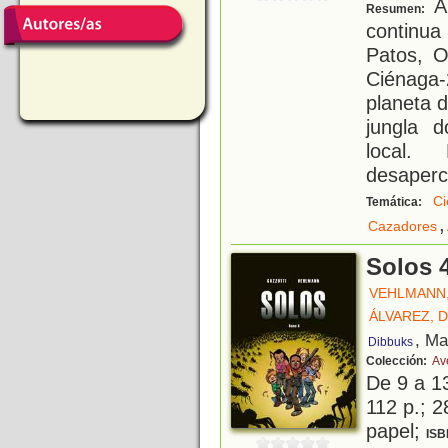
A
Resumen:
continua 
Patos, O
Ciénaga
planeta 
jungla 
local.
desaperc
Ci
Temática:
,
Cazadores
Solos 
VEHLMANN,
ÁLVAREZ, 
, Ma
Dibbuks
Colección:
Av
De 9 a 1
112 p.; 2
papel;
ISB