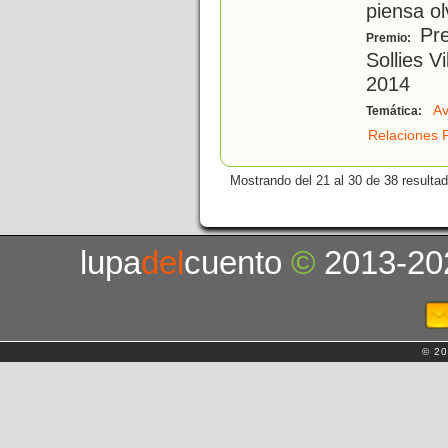
piensa ol
Pre
Premio:
Sollies 
2014
Av
Temática:
Relaciones F
Mostrando del 21 al 30 de 38 resulta
lupa
del
cuento
©
2013-20
© 20