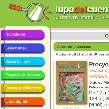
C
Colección:
Aventúrate
Mostrando del 21 al 30 de 38 resulta
Procyo
MACHUCA,
MACHUCA,
, Ma
Dibbuks
Colección:
Av
De 12 a 
128 p.; 2
papel;
ISB