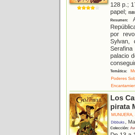
128 p.; 1
papel;
ISB
A
Resumen:
Repúblic
por revo
Sylvan, 
Serafin
palacio 
conseguir
Mu
Temática:
Poderes Sob
Encantamie
Los Ca
pirata
MUNUERA, 
, Ma
Dibbuks
Colección:
Av
De 13 a 