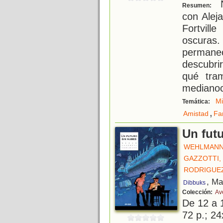
N
Resumen:
con Alej
Fortvill
oscura
permane
descubrir
qué tra
mediano
Mi
Temática:
,
Amistad
Fa
Un fut
WEHLMANN,
GAZZOTTI,
RODRIGUEZ
, Ma
Dibbuks
Colección:
Av
De 12 a 
72 p.; 24