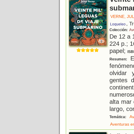
submar
VERNE, JU
, T
Loqueleo
Colección:
Av
De 12 a 
224 p.; 1
papel;
ISB
E
Resumen:
fenómen
olvidar
gentes d
contine
numeroso
alta mar
largo, c
Av
Temática:
Aventuras e