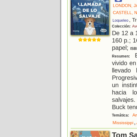
LONDON, J
CASTELL, 
, T
Loqueleo
Colección:
Av
De 12 a 
160 p.; 1
papel;
ISB
E
Resumen:
vivido e
llevado
Progresi
un insti
hacia l
salvajes
Buck ten
A
Temática:
,
Mississippi
Tom S