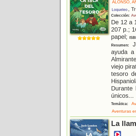
ALONSO, A
, T
Loqueleo
Colección:
Av
De 12 a 
207 p.; 1
papel;
ISB
J
Resumen:
ayuda a 
Almirant
viejo pir
tesoro d
Hispanio
Durante 
únicos
...
Av
Temática:
Aventuras e
La llam