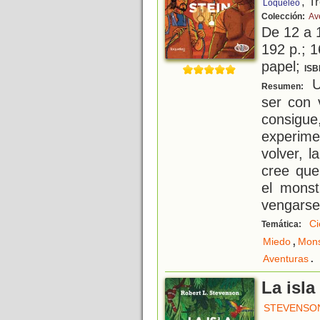
, T
Loqueleo
Colección:
Av
De 12 a 
192 p.; 1
papel;
ISB
Un
Resumen:
ser con 
consigu
experim
volver, l
cree que
el monst
vengarse
Ci
Temática:
,
Miedo
Mons
.
Aventuras
La isla
STEVENSON