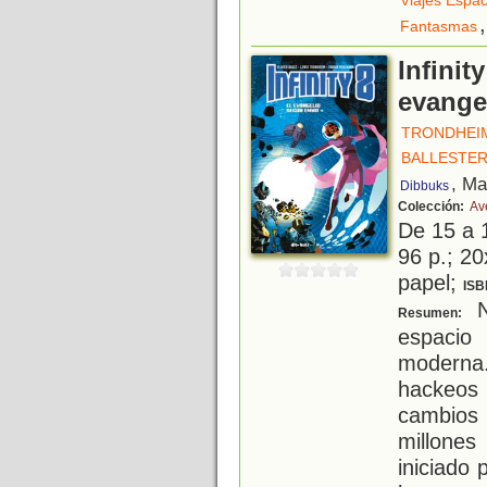
Viajes Espac
,
Fantasmas
Infinit
evange
TRONDHEIM
BALLESTE
, Ma
Dibbuks
Colección:
Av
De 15 a 
96 p.; 20
papel;
ISB
N
Resumen:
espacio 
moderna.
hackeos 
cambios 
millones
iniciado 