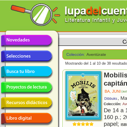
C
Colección:
Aventúrate
Mostrando del 1 al 10 de 38 resultado
Mobilis
capitá
BA, JUNI
(aut
, Ma
Dibbuks
Colección:
Av
De 14 a 
160 p.; 2
papel;
ISB