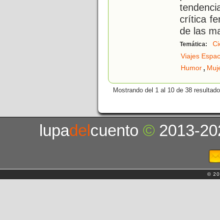
tendenci
crítica f
de las m
Ci
Temática:
Viajes Espac
,
Humor
Muj
Mostrando del 1 al 10 de 38 resultado
lupa
del
cuento
©
2013-20
© 20