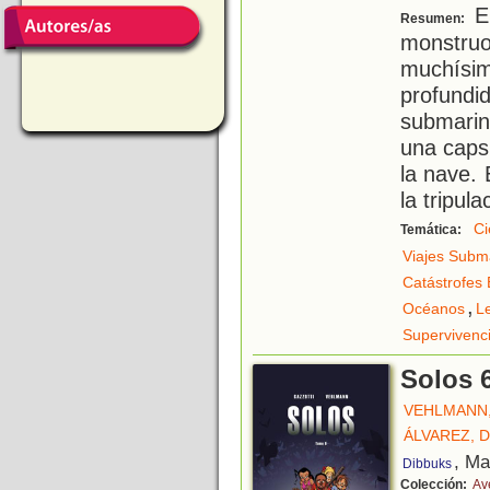
En
Resumen:
monstru
muchís
profundi
submarin
una caps
la nave.
la tripul
Ci
Temática:
Viajes Subm
Catástrofes 
,
Océanos
L
Supervivenc
Solos 
VEHLMANN,
ÁLVAREZ, 
, Ma
Dibbuks
Colección:
Av