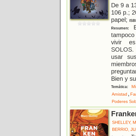
De 9 a 1
106 p.; 2
papel;
ISB
E
Resumen:
tampoco 
vivir es
SOLOS. 
usar su
miembr
pregunta
Bien y s
Mi
Temática:
,
Amistad
Fa
Poderes Sob
Franke
SHELLEY, 
BERRIO, J