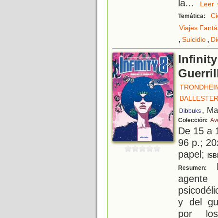
la
...
Lee
Ci
Temática:
Viajes Fantá
,
,
Suicidio
Di
Infinit
Guerril
TRONDHEIM
BALLESTE
, Ma
Dibbuks
Colección:
Av
De 15 a 
96 p.; 20
papel;
ISB
P
Resumen:
agente
psicodéli
y del gu
por lo