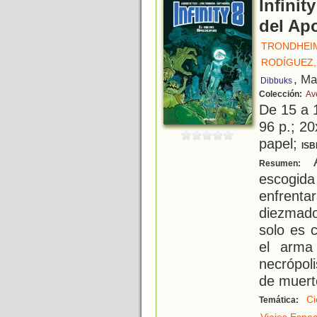
Infinit
del Ap
TRONDHEIM
RODÍGUEZ,
, Ma
Dibbuks
Colección:
Av
De 15 a 
96 p.; 20
papel;
ISB
A
Resumen:
escogid
enfrenta
diezmado
solo es 
el arma
necrópoli
de muerto
Ci
Temática: