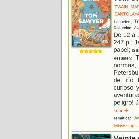
TWAIN, MA
SANTOLAYA
, T
Loqueleo
Colección:
Av
De 12 a 
247 p.; 1
papel;
ISB
T
Resumen:
normas, 
Petersbu
del río 
curioso y
aventura
peligro!
Leer
A
Temática:
,
Mississippi
Veinte 