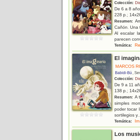
Colección:
Di
De 6 a 8 añ
228 p.; 14x20
An
Resumen:
Cañón. Una t
Al escalar 
parecen conv
Re
Temática:
El imagin
MARCOS R
Babidi-Bú
, Se
Colección:
Di
De 9 a 11 a
138 p.; 14x20
A t
Resumen:
simples mone
poder tocar 
sortilegios y
..
Im
Temática:
Los music