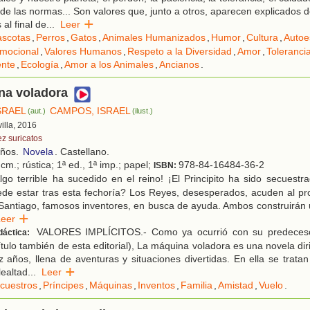
de las normas... Son valores que, junto a otros, aparecen explicados
al final de
...
Leer
scotas
,
Perros
,
Gatos
,
Animales Humanizados
,
Humor
,
Cultura
,
Autoe
mocional
,
Valores Humanos
,
Respeto a la Diversidad
,
Amor
,
Toleranci
ente
,
Ecología
,
Amor a los Animales
,
Ancianos
.
na voladora
SRAEL
CAMPOS, ISRAEL
(aut.)
(ilust.)
villa, 2016
ez suricatos
años.
Novela
. Castellano.
cm.; rústica; 1ª ed., 1ª imp.; papel;
978-84-16484-36-2
ISBN:
lgo terrible ha sucedido en el reino! ¡El Principito ha sido secues
ede estar tras esta fechoría? Los Reyes, desesperados, acuden al pr
Santiago, famosos inventores, en busca de ayuda. Ambos construirán 
Leer
VALORES IMPLÍCITOS.- Como ya ocurrió con su predeces
dáctica:
tulo también de esta editorial), La máquina voladora es una novela diri
ez años, llena de aventuras y situaciones divertidas. En ella se trata
lealtad
...
Leer
cuestros
,
Príncipes
,
Máquinas
,
Inventos
,
Familia
,
Amistad
,
Vuelo
.