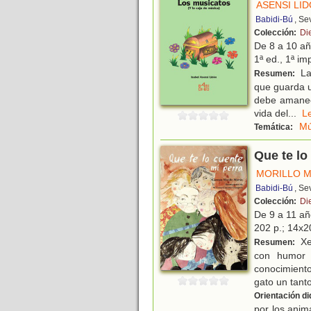
ASENSI LID
Babidi-Bú
, Se
Colección:
Di
De 8 a 10 a
1ª ed., 1ª im
La 
Resumen:
que guarda u
debe amanece
vida del
...
L
Mú
Temática:
Que te lo
MORILLO M
Babidi-Bú
, Se
Colección:
Di
De 9 a 11 a
202 p.; 14x20
Xe
Resumen:
con humor 
conocimiento
gato un tant
Orientación di
por los anima