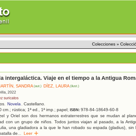
Colecciones
»
Colecció
la intergaláctica. Viaje en el tiempo a la Antigua Rom
ARTÍN, SANDRA
DÍEZ, LAURA
(aut.)
(ilust.)
villa, 2022
ez suricatos
ños.
Novela
. Castellano.
 cm.; rústica; 1ª ed., 1ª imp.; papel;
978-84-18649-60-8
ISBN:
zel y Oriel son dos hermanos extraterrestres que se mudan al plan
ad con un grupo de niños. Todos juntos viajan al pasado, a la Ant
lia, una gladiadora a la que le han robado su espada (gladius), sin
batalla de
...
Leer