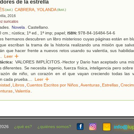
dores de la estrella
ÉS
CABRERA, YOLANDA
(aut.)
(ilust.)
villa, 2016
ez suricatos
dades.
Novela
. Castellano.
 cm.; rústica; 1ª ed., 1ª imp; papel;
978-84-16484-54-6
ISBN:
es hermanos descubren un libro misterioso cuyas páginas están en bl
ue escriban la trama de la historia realizando una misión que salva
rán que hacer frente a nuevos retos usando su valentía, sus habilid
..
Leer
VALORES IMPLÍCITOS.-Hector y Dario han aceptado una misi
dáctica:
diferentes. Se necesita ingenio, fuerza física, inteligencia pero sobre
razón de niño, un corazón en el que vayan creciendo todas las v
en cada prueba.
...
Leer
istad
,
Libros
,
Cuentos Escritos por Niños
,
Aventuras
,
Estrellas
,
Crecim
nturas
,
Valentía
.
2026
¿qué es?
¿quiénes somos?