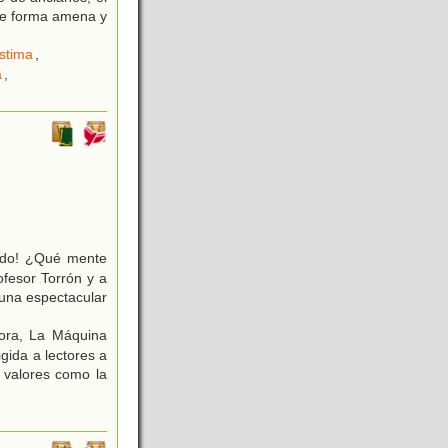
 de forma amena y
stima
,
a
,
trado! ¿Qué mente
ofesor Torrón y a
una espectacular
ora, La Máquina
gida a lectores a
n valores como la