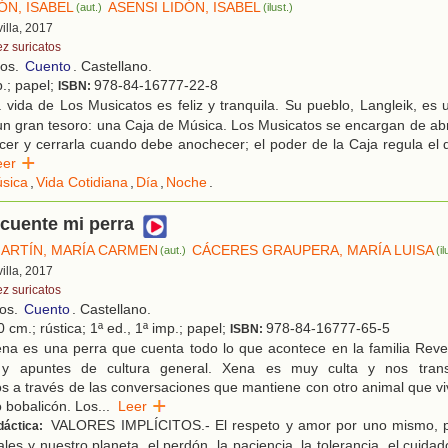
ÓN, ISABEL
ASENSI LIDÓN, ISABEL
(aut.)
(ilust.)
villa, 2017
ez suricatos
ños.
Cuento
. Castellano.
p.; papel;
978-84-16777-22-8
ISBN:
vida de Los Musicatos es feliz y tranquila. Su pueblo, Langleik, es 
n gran tesoro: una Caja de Música. Los Musicatos se encargan de abr
r y cerrarla cuando debe anochecer; el poder de la Caja regula el d
eer
sica
,
Vida Cotidiana
,
Día
,
Noche
.
 cuente mi perra
ARTÍN, MARÍA CARMEN
CÁCERES GRAUPERA, MARÍA LUISA
(aut.)
(il
villa, 2017
ez suricatos
ños.
Cuento
. Castellano.
 cm.; rústica; 1ª ed., 1ª imp.; papel;
978-84-16777-65-5
ISBN:
na es una perra que cuenta todo lo que acontece en la familia Rever
y apuntes de cultura general. Xena es muy culta y nos trans
s a través de las conversaciones que mantiene con otro animal que vi
o bobalicón. Los
...
Leer
VALORES IMPLÍCITOS.- El respeto y amor por uno mismo, po
dáctica:
les y nuestro planeta, el perdón, la paciencia, la tolerancia, el cuida