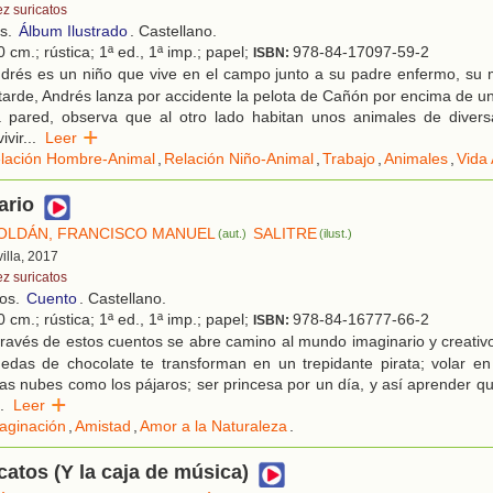
ez suricatos
os.
Álbum Ilustrado
. Castellano.
 cm.; rústica; 1ª ed., 1ª imp.; papel;
978-84-17097-59-2
ISBN:
drés es un niño que vive en el campo junto a su padre enfermo, su 
arde, Andrés lanza por accidente la pelota de Cañón por encima de u
la pared, observa que al otro lado habitan unos animales de diver
ivir
...
Leer
lación Hombre-Animal
,
Relación Niño-Animal
,
Trabajo
,
Animales
,
Vida
ario
OLDÁN, FRANCISCO MANUEL
SALITRE
(aut.)
(ilust.)
villa, 2017
ez suricatos
ños.
Cuento
. Castellano.
 cm.; rústica; 1ª ed., 1ª imp.; papel;
978-84-16777-66-2
ISBN:
ravés de estos cuentos se abre camino al mundo imaginario y creativ
das de chocolate te transforman en un trepidante pirata; volar en 
las nubes como los pájaros; ser princesa por un día, y así aprender 
.
Leer
aginación
,
Amistad
,
Amor a la Naturaleza
.
atos (Y la caja de música)