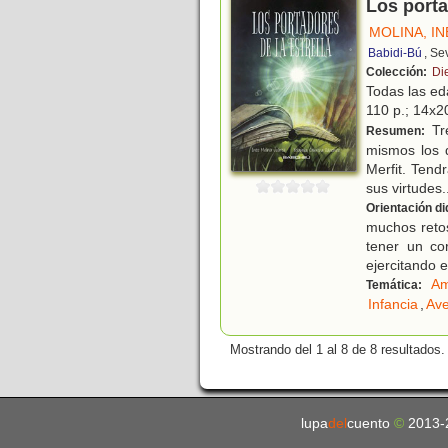
Los porta
MOLINA, IN
Babidi-Bú
, Se
Colección:
Di
Todas las e
110 p.; 14x20
Tr
Resumen:
mismos los q
Merfit. Tend
sus virtudes
.
Orientación di
muchos retos 
tener un co
ejercitando 
Am
Temática:
Infancia
,
Ave
Mostrando del 1 al 8 de 8 resultados.
lupa
del
cuento
©
2013-