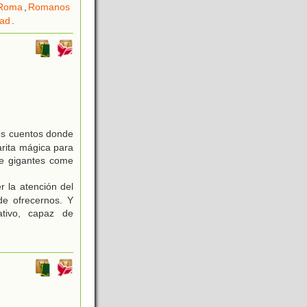
Roma
,
Romanos
tad
.
ros cuentos donde
arita mágica para
 de gigantes come
 la atención del
de ofrecernos. Y
ativo, capaz de