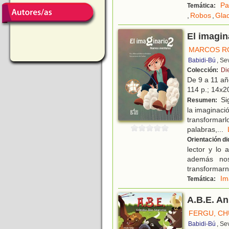
Pa
Temática:
,
Robos
,
Gla
El imagin
MARCOS R
Babidi-Bú
, Se
Colección:
Di
De 9 a 11 a
114 p.; 14x20
Si
Resumen:
la imaginaci
transformarl
palabras,
...
Orientación di
lector y lo
además nos
transformarn
Im
Temática:
A.B.E. A
FERGU, CH
Babidi-Bú
, Se