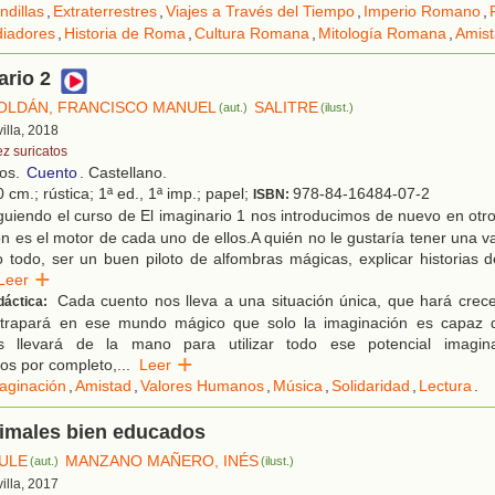
ndillas
,
Extraterrestres
,
Viajes a Través del Tiempo
,
Imperio Romano
,
diadores
,
Historia de Roma
,
Cultura Romana
,
Mitología Romana
,
Amis
ario 2
OLDÁN, FRANCISCO MANUEL
SALITRE
(aut.)
(ilust.)
villa, 2018
ez suricatos
ños.
Cuento
. Castellano.
 cm.; rústica; 1ª ed., 1ª imp.; papel;
978-84-16484-07-2
ISBN:
guiendo el curso de El imaginario 1 nos introducimos de nuevo en ot
ón es el motor de cada uno de ellos.A quién no le gustaría tener una v
o todo, ser un buen piloto de alfombras mágicas, explicar historias
Leer
Cada cuento nos lleva a una situación única, que hará crecer
dáctica:
 atrapará en ese mundo mágico que solo la imaginación es capaz 
 llevará de la mano para utilizar todo ese potencial imagin
os por completo,
...
Leer
aginación
,
Amistad
,
Valores Humanos
,
Música
,
Solidaridad
,
Lectura
.
nimales bien educados
ULE
MANZANO MAÑERO, INÉS
(aut.)
(ilust.)
villa, 2017