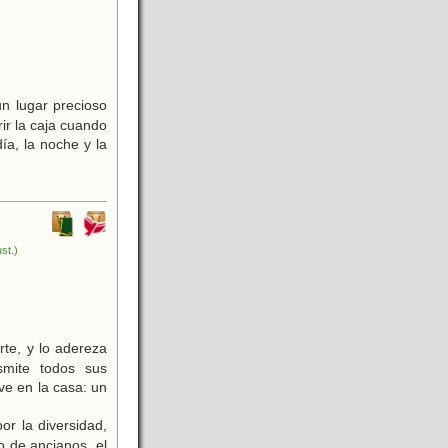
un lugar precioso
ir la caja cuando
ía, la noche y la
ust.)
te, y lo adereza
mite todos sus
ve en la casa: un
r la diversidad,
do de ancianos, el