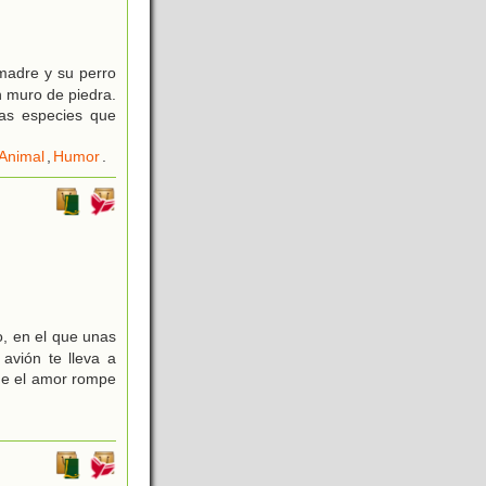
madre y su perro
n muro de piedra.
sas especies que
 Animal
,
Humor
.
o, en el que unas
avión te lleva a
que el amor rompe