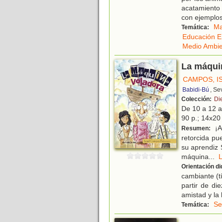
acatamiento 
con ejemplos 
Ma
Temática:
Educación E
Medio Ambi
La máqui
CAMPOS, I
Babidi-Bú
, Se
Colección:
Di
De 10 a 12 
90 p.; 14x20 
¡A
Resumen:
retorcida pu
su aprendiz 
máquina
...
Orientación di
cambiante (tí
partir de di
amistad y la 
Se
Temática: