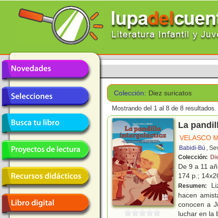
Colección:
Diez suricatos
Mostrando del 1 al 8 de 8 resultados.
La pandil
VELASCO M
Babidi-Bú
, Se
Colección:
Di
De 9 a 11 a
174 p.; 14x20
Li
Resumen:
hacen amist
conocen a Ju
luchar en la 