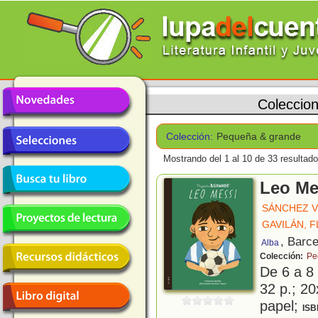
Coleccio
Colección:
Pequeña & grande
Mostrando del 1 al 10 de 33 resultado
Leo Me
SÁNCHEZ V
GAVILÁN, 
, Barc
Alba
Colección:
Pe
De 6 a 8
32 p.; 20
papel;
ISB