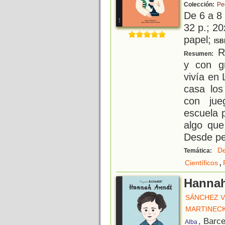
Colección:
Pe
De 6 a 8
32 p.; 20
papel;
ISB
Ro
Resumen:
y con gr
vivía en
casa los
con jue
escuela 
algo que
Desde p
De
Temática:
,
Científicos
Hannah
SÁNCHEZ V
MARTINECK
, Barc
Alba