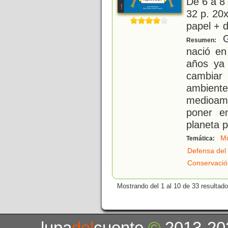
De 6 a 8
32 p. 20x
papel + d
G
Resumen:
nació en
años ya 
cambiar 
ambiente
medioam
poner e
planeta p
Mu
Temática:
Defensa del
Conservació
Mostrando del 1 al 10 de 33 resultado
lupa
del
cuento
©
2013-20