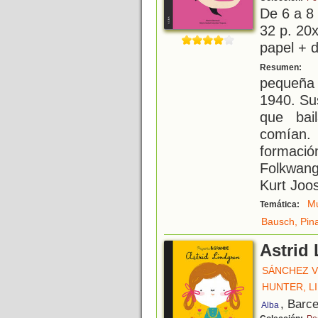
De 6 a 8
32 p. 20x
papel + d
P
Resumen:
pequeña
1940. Su
que bai
comían.
formaci
Folkwang
Kurt Joo
Mu
Temática:
Bausch, Pin
Astrid
SÁNCHEZ V
HUNTER, LI
, Barc
Alba