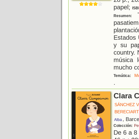
papel;
ISB
T
Resumen:
pasatiem
plantac
Estados 
y su pap
country.
música 
mucho c
Mu
Temática:
.
Clara 
SÁNCHEZ V
BERECIART
, Barc
Alba
Colección:
Pe
De 6 a 8