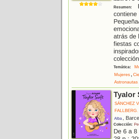
E
Resumen:
contiene 
Peque
emocion
atrás de 
fiestas c
inspirad
colección
Mú
Temática:
,
Mujeres
Ci
Astronautas
Tyalor 
SÁNCHEZ V
FALLBERG.
, Barc
Alba
Colección:
Pe
De 6 a 8
28 p.; 20