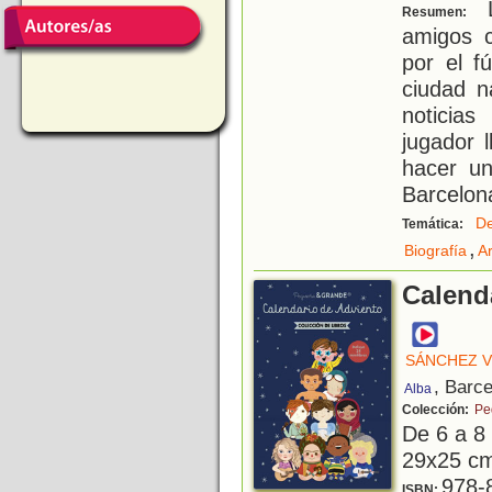
L
Resumen:
amigos 
por el f
ciudad n
noticia
jugador 
hacer un
Barcelon
De
Temática:
,
Biografía
A
Calend
SÁNCHEZ V
, Barc
Alba
Colección:
Pe
De 6 a 8
29x25 cm.
978-
ISBN: