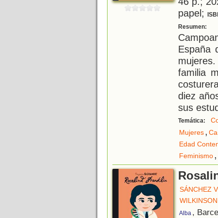
46 p.; 20
papel;
ISB
D
Resumen:
Campoamo
España q
mujeres
familia 
costurer
diez años
sus estud
C
Temática:
,
Mujeres
Ca
Edad Conte
,
Feminismo
Rosali
SÁNCHEZ V
WILKINSON
, Barc
Alba