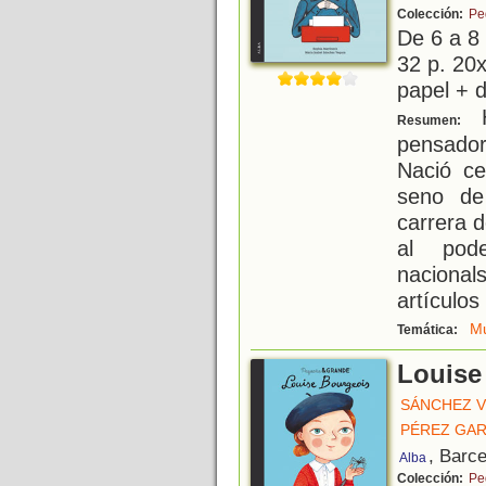
Colección:
Pe
De 6 a 8
32 p. 20x
papel + d
H
Resumen:
pensador
Nació ce
seno de
carrera d
al pode
nacionals
artículos 
Mu
Temática:
Louise
SÁNCHEZ V
PÉREZ GAR
, Barc
Alba
Colección:
Pe