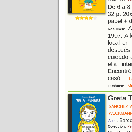
Colección:
Pe
De 6 a 8
32 p. 20x
papel + d
As
Resumen:
1907. A 
local en
después 
cuidado 
ella int
Encontr
casó
...
Mu
Temática:
Greta 
SÁNCHEZ V
WECKMANN
, Barc
Alba
Colección:
Pe