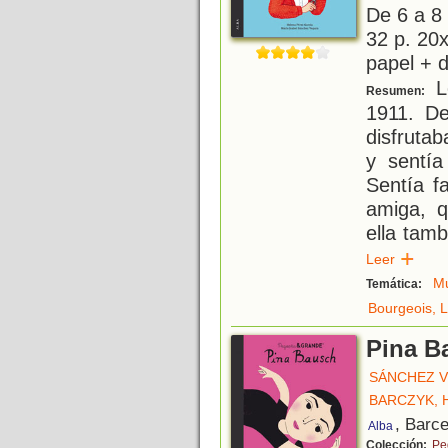
De 6 a 8
32 p. 20x
papel + d
Lo
Resumen:
1911. De
disfrutab
y sentía
Sentía f
amiga, q
ella tam
Leer
Mu
Temática:
Bourgeois, 
Pina B
SÁNCHEZ V
BARCZYK, 
, Barc
Alba
Colección:
Pe