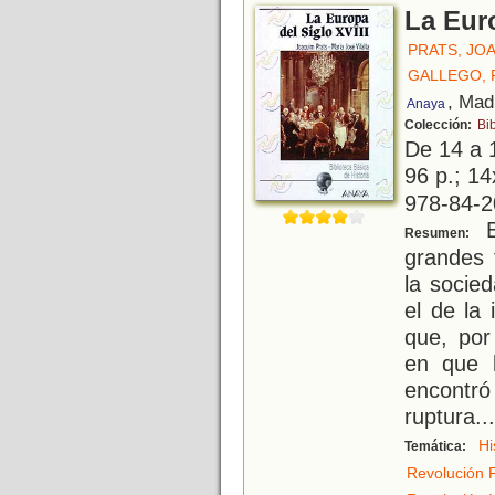
La Euro
PRATS, JO
GALLEGO, 
, Mad
Anaya
Colección:
Bib
De 14 a 
96 p.; 14
978-84-2
El
Resumen:
grandes 
la socie
el de la 
que, por
en que l
encontró
ruptura
...
Hi
Temática:
Revolución 