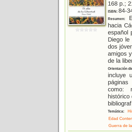
168 p.; 2
84-3
ISBN:
E
Resumen:
hacia Cá
español 
Diego le
dos jóve
amigos y
de la libe
Orientación di
incluye 
páginas 
como: n
histórico
bibliograf
Hi
Temática:
Edad Conte
Guerra de l