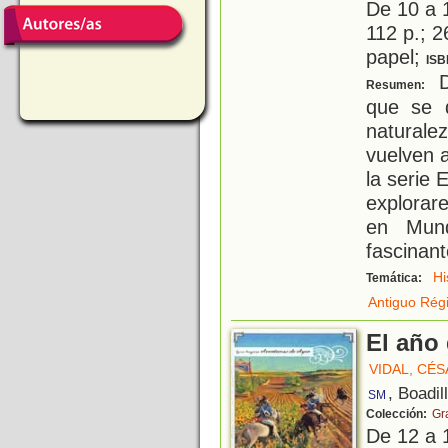
De 10 a 
112 p.; 2
papel;
ISB
D
Resumen:
que se d
natural
vuelven a
la serie 
explorar
en Mun
fascinant
Hi
Temática:
Antiguo Rég
El año 
VIDAL, CÉ
, Boadil
SM
Colección:
Gr
De 12 a 