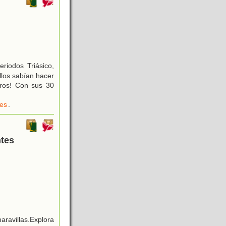
riodos Triásico,
llos sabían hacer
tros! Con sus 30
les
.
ntes
maravillas.Explora