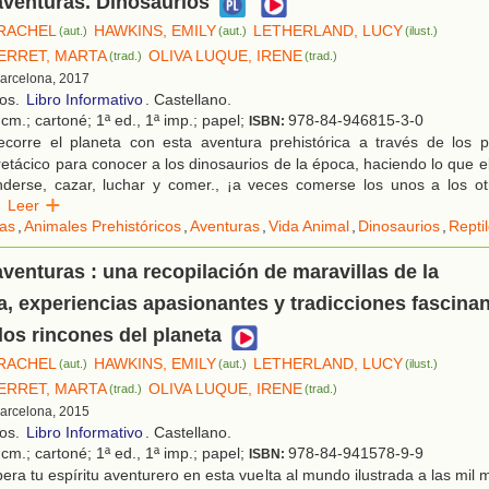
aventuras. Dinosaurios
 RACHEL
HAWKINS, EMILY
LETHERLAND, LUCY
(aut.)
(aut.)
(ilust.)
ERRET, MARTA
OLIVA LUQUE, IRENE
(trad.)
(trad.)
Barcelona, 2017
ños.
Libro Informativo
. Castellano.
cm.; cartoné; 1ª ed., 1ª imp.; papel;
978-84-946815-3-0
ISBN:
corre el planeta con esta aventura prehistórica a través de los pe
retácico para conocer a los dinosaurios de la época, haciendo lo que e
nderse, cazar, luchar y comer., ¡a veces comerse los unos a los o
Leer
las
,
Animales Prehistóricos
,
Aventuras
,
Vida Animal
,
Dinosaurios
,
Repti
aventuras : una recopilación de maravillas de la
a, experiencias apasionantes y tradicciones fascina
los rincones del planeta
 RACHEL
HAWKINS, EMILY
LETHERLAND, LUCY
(aut.)
(aut.)
(ilust.)
ERRET, MARTA
OLIVA LUQUE, IRENE
(trad.)
(trad.)
Barcelona, 2015
ños.
Libro Informativo
. Castellano.
cm.; cartoné; 1ª ed., 1ª imp.; papel;
978-84-941578-9-9
ISBN:
era tu espíritu aventurero en esta vuelta al mundo ilustrada a las mil 