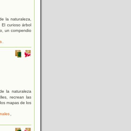
e la naturaleza,
 El curioso árbol
no, un compendio
a
.
de la naturaleza
lles, recrean las
 los mapas de los
males
,