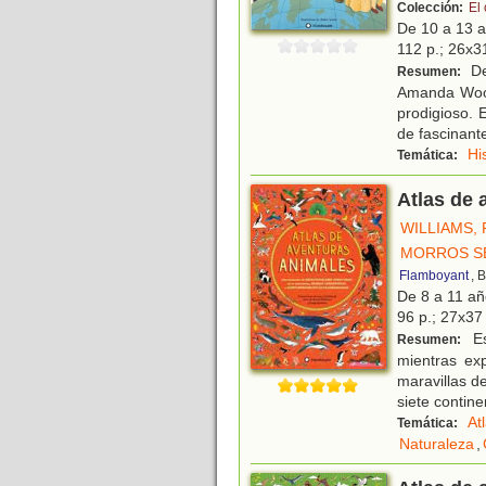
Colección:
El
De 10 a 13 
112 p.; 26x31
De
Resumen:
Amanda Wood 
prodigioso.
de fascinant
Hi
Temática:
Atlas de 
WILLIAMS,
MORROS S
Flamboyant
, 
De 8 a 11 a
96 p.; 27x37 
Es
Resumen:
mientras exp
maravillas d
siete contine
At
Temática:
Naturaleza
,