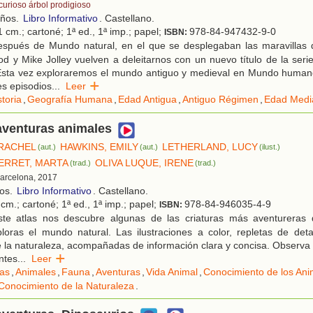
 curioso árbol prodigioso
años.
Libro Informativo
. Castellano.
 cm.; cartoné; 1ª ed., 1ª imp.; papel;
978-84-947432-9-0
ISBN:
spués de Mundo natural, en el que se desplegaban las maravillas d
y Mike Jolley vuelven a deleitarnos con un nuevo título de la serie
 Esta vez exploraremos el mundo antiguo y medieval en Mundo huma
es episodios
...
Leer
storia
,
Geografía Humana
,
Edad Antigua
,
Antiguo Régimen
,
Edad Medi
aventuras animales
 RACHEL
HAWKINS, EMILY
LETHERLAND, LUCY
(aut.)
(aut.)
(ilust.)
ERRET, MARTA
OLIVA LUQUE, IRENE
(trad.)
(trad.)
Barcelona, 2017
ños.
Libro Informativo
. Castellano.
cm.; cartoné; 1ª ed., 1ª imp.; papel;
978-84-946035-4-9
ISBN:
te atlas nos descubre algunas de las criaturas más aventureras 
loras el mundo natural. Las ilustraciones a color, repletas de deta
e la naturaleza, acompañadas de información clara y concisa. Observa
ntes
...
Leer
las
,
Animales
,
Fauna
,
Aventuras
,
Vida Animal
,
Conocimiento de los Ani
Conocimiento de la Naturaleza
.