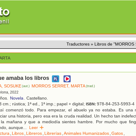
Traductores
»
Libros de "MORROS
ARTA
ue amaba los libros
, SOSUKE
MORROS SERRET, MARTA
(aut.)
(trad.)
elona, 2022
años.
Novela
. Castellano.
 cm.; rústica; 1ª ed., 1ª imp.; papel + digital;
978-84-253-5993-4
ISBN:
sí comenzó todo. Para empezar, el abuelo ya no estaba. Es una 
ciar una historia, pero esa era la cruda realidad. Un hecho tan indefec
r la mañana y que a mediodía sientes hambre. Por mucho que fing
ndo, aunque
...
Leer
ctura
,
Libros
,
Libreros
,
Librerías
,
Animales Humanizados
,
Gatos
,