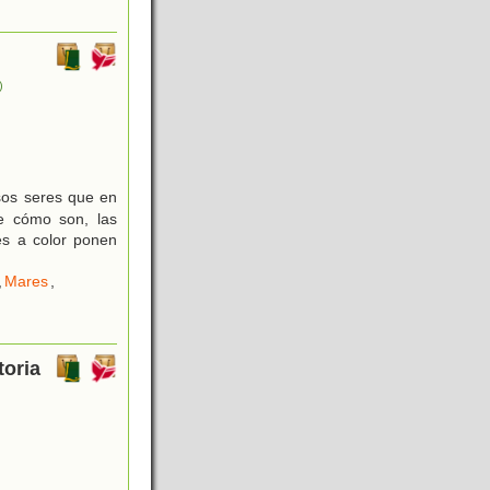
)
sos seres que en
re cómo son, las
es a color ponen
,
Mares
,
toria