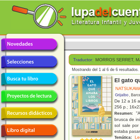
Traductor:
MORROS SERRET, M
Mostrando del 1 al 6 de 6 resultados.
El gato q
NATSUKAWA
Grijalbo
, Barc
De 12 a 16 
256 p.; 16x23
"A
Resumen:
brusca de ini
sol sale po
estaba pasa
Le
Temática: