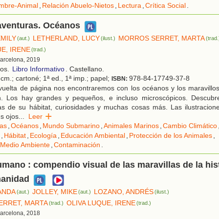
mbre-Animal
,
Relación Abuelo-Nietos
,
Lectura
,
Crítica Social
.
aventuras. Océanos
EMILY
LETHERLAND, LUCY
MORROS SERRET, MARTA
(aut.)
(ilust.)
(trad.
E, IRENE
(trad.)
Barcelona, 2019
ños.
Libro Informativo
. Castellano.
cm.; cartoné; 1ª ed., 1ª imp.; papel;
978-84-17749-37-8
ISBN:
vuelta de página nos encontraremos con los océanos y los maravillo
an. Los hay grandes y pequeños, e incluso microscópicos. Descub
cas de su hábitat, curiosidades y muchas cosas más. Las ilustracion
us ojos
...
Leer
las
,
Océanos
,
Mundo Submarino
,
Animales Marinos
,
Cambio Climático
,
Hábitat
,
Ecología
,
Educación Ambiental
,
Protección de los Animales
,
 Medio Ambiente
,
Contaminación
.
ano : compendio visual de las maravillas de la his
manidad
ANDA
JOLLEY, MIKE
LOZANO, ANDRÉS
(aut.)
(aut.)
(ilust.)
ERRET, MARTA
OLIVA LUQUE, IRENE
(trad.)
(trad.)
Barcelona, 2018