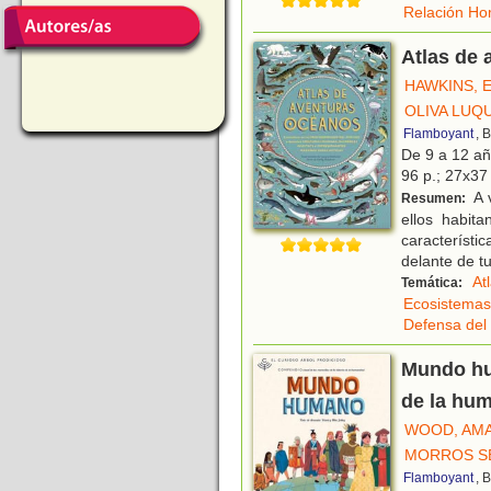
Relación Ho
Atlas de 
HAWKINS, 
OLIVA LUQU
Flamboyant
, 
De 9 a 12 a
96 p.; 27x37 
A 
Resumen:
ellos habit
característi
delante de t
At
Temática:
Ecosistemas
Defensa del
Mundo hum
de la hu
WOOD, AM
MORROS S
Flamboyant
, 