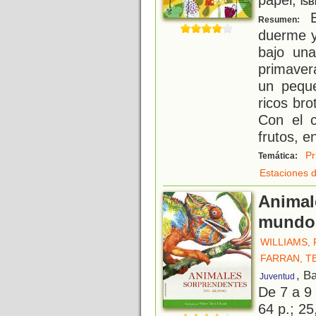
ISB
E
Resumen:
duerme y
bajo una
primaver
un pequ
ricos bro
Con el c
frutos, e
Pr
Temática:
Estaciones d
Animal
mundo
WILLIAMS,
FARRAN, T
, B
Juventud
De 7 a 9
64 p.; 25