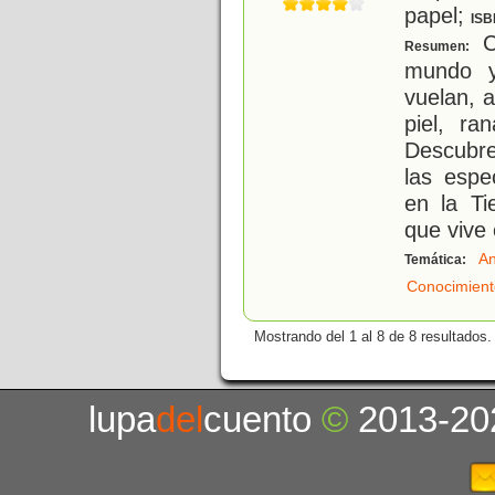
papel;
ISB
Co
Resumen:
mundo y
vuelan, 
piel, ra
Descubre
las espe
en la Ti
que vive 
An
Temática:
Conocimient
Mostrando del 1 al 8 de 8 resultados.
lupa
del
cuento
©
2013-20