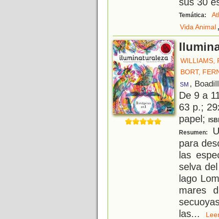
sus 30 e
At
Temática:
Vida Animal
Ilumina
WILLIAMS,
BORT, FE
, Boadil
SM
De 9 a 1
63 p.; 29
papel;
ISB
Un
Resumen:
para desc
las espe
selva de
lago Lomo
mares d
secuoyas
las
...
Le