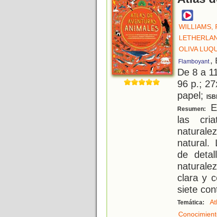
WILLIAMS,
LETHERLAN
OLIVA LUQU
,
Flamboyant
De 8 a 1
96 p.; 27
papel;
ISB
Es
Resumen:
las cri
natural
natural. 
de detal
natural
clara y 
siete con
At
Temática:
Conocimient