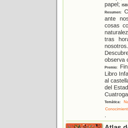
papel;
ISB
Co
Resumen:
ante no
cosas co
naturale
tras ho
nosotros
Descubre
observa 
Fin
Premio:
Libro Inf
al castel
del Esta
Cuatroga
Na
Temática:
Conocimient
.
Atlas 