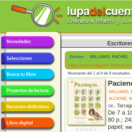
Escritore
Escritor:
WILLIAMS, RACHEL
https://www.instagram.com/rachel
Mostrando del 1 al 8 de 8 resultados.
Pacienc
WILLIAMS,
ALCIONE, 
, Tarra
DK
De 7 a 1
80 p.; 24
papel;
ISB