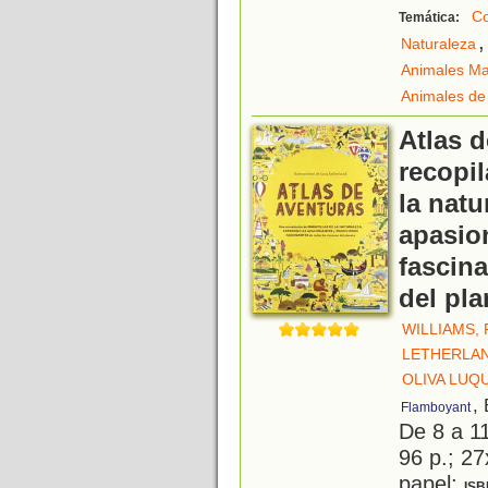
Co
Temática:
,
Naturaleza
Animales Ma
Animales de
Atlas d
recopil
la natu
apasio
fascin
del pla
WILLIAMS,
LETHERLAN
OLIVA LUQU
,
Flamboyant
De 8 a 1
96 p.; 27
papel;
ISB