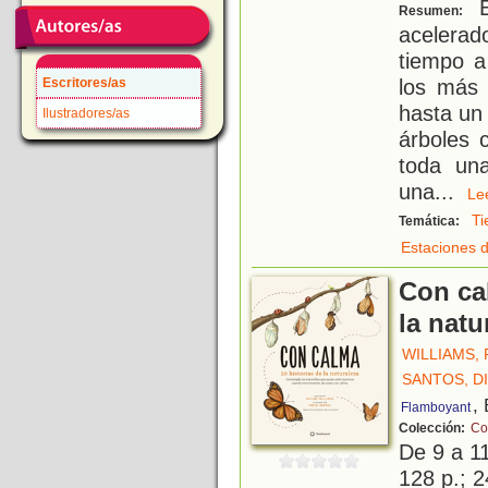
E
Resumen:
acelerad
tiempo a
los más
Escritores/as
hasta un 
Ilustradores/as
árboles 
toda un
una
...
L
T
Temática:
Estaciones d
Con cal
la natu
WILLIAMS,
SANTOS, D
,
Flamboyant
Colección:
Co
De 9 a 1
128 p.; 2