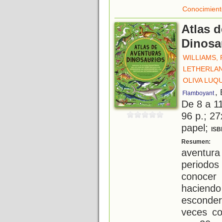
Conocimient
Atlas d
Dinosa
WILLIAMS,
LETHERLAN
OLIVA LUQU
,
Flamboyant
De 8 a 1
96 p.; 27
papel;
ISB
R
Resumen:
aventur
periodos 
conocer
haciendo
esconde
veces co