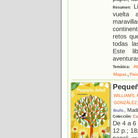
Li
Resumen:
vuelta 
maravil
continent
retos qu
todas la
Este li
aventura
At
Temática:
,
Mapas
Paí
Pequeñ
WILLIAMS,
GONZÁLEZ,
, Mad
Bruño
Colección:
Cu
De 4 a 6
12 p.; 18
papel;