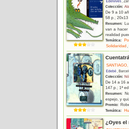
Edelvives
, Za
Colección:
Ala
De 9 a 10 a
58 p.; 20x13 
Lui
Resumen:
van a hacer 
realidad pue
Po
Temática:
Solidaridad
,
Cuentatr
SANTIAGO,
Edebé
, Barce
Colección:
Nó
De 14 a 16 
147 p.; 1ª ed
No
Resumen:
espejo, y qu
Robe
Premio:
H
Temática:
¿Oyes el 