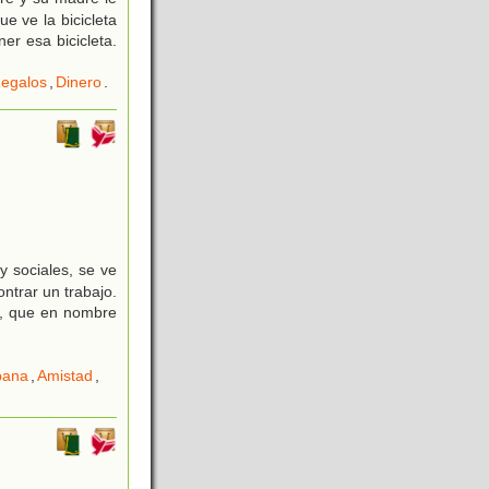
e ve la bicicleta
er esa bicicleta.
egalos
,
Dinero
.
y sociales, se ve
ntrar un trabajo.
co, que en nombre
bana
,
Amistad
,