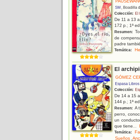
PAUSEWAN
SM
, Boadilla
Colección:
El
De 11 a 13 
172 p.; 1ª ed
Tod
Resumen:
de compensa
padre tambié
He
Temática:
El archip
GÓMEZ CE
Espasa Libros
Colección:
Es
De 14 a 15 
144 p.; 1ª ed
A t
Resumen:
perro, conoc
un conductor
que tiene
...
Fa
Temática:
Sueños
,
Anc