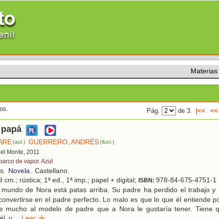
Materias
os.
Pág.
de 3.
|<<
<<
 papá
ARE
GUERRERO, ANDRÉS
(aut.)
(ilust.)
del Monte, 2011
 barco de vapor. Azul
os.
Novela
. Castellano.
 cm.; rústica; 1ª ed., 1ª imp.; papel + digital;
978-84-675-4751-1
ISBN:
 mundo de Nora está patas arriba. Su padre ha perdido el trabajo y 
convertirse en el padre perfecto. Lo malo es que lo que él entiende p
e mucho al modelo de padre que a Nora le gustaría tener. Tiene 
él, y
...
Leer