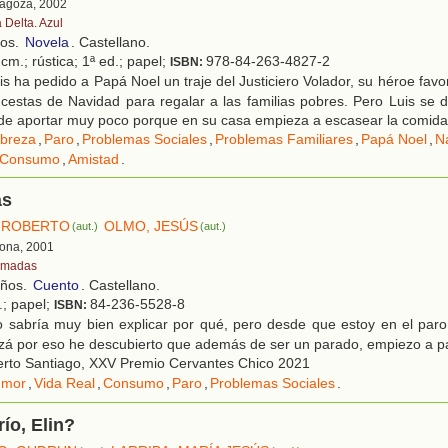
ragoza, 2002
 Delta. Azul
ños.
Novela
. Castellano.
cm.; rústica; 1ª ed.; papel;
978-84-263-4827-2
ISBN:
s ha pedido a Papá Noel un traje del Justiciero Volador, su héroe favor
cestas de Navidad para regalar a las familias pobres. Pero Luis se 
de aportar muy poco porque en su casa empieza a escasear la comida
breza
,
Paro
,
Problemas Sociales
,
Problemas Familiares
,
Papá Noel
,
N
Consumo
,
Amistad
.
ás
 ROBERTO
OLMO, JESÚS
(aut.)
(aut.)
lona, 2001
madas
años.
Cuento
. Castellano.
.; papel;
84-236-5528-8
ISBN:
 sabría muy bien explicar por qué, pero desde que estoy en el par
izá por eso he descubierto que además de ser un parado, empiezo a pa
rto Santiago, XXV Premio Cervantes Chico 2021
umor
,
Vida Real
,
Consumo
,
Paro
,
Problemas Sociales
.
río, Elin?