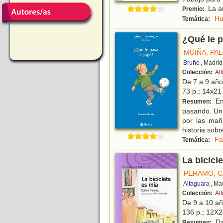
La a
Premio:
H
Temática:
¿Qué le 
MUIÑA, PA
Bruño
, Madrid
Colección:
Al
De 7 a 9 añ
73 p.; 14x21 
En
Resumen:
pasando. Un 
por las mañ
historia sobr
Fa
Temática:
La bicicl
PERAMO, 
Alfaguara
, Ma
Colección:
Al
De 9 a 10 a
136 p.; 12X20
Da
Resumen: