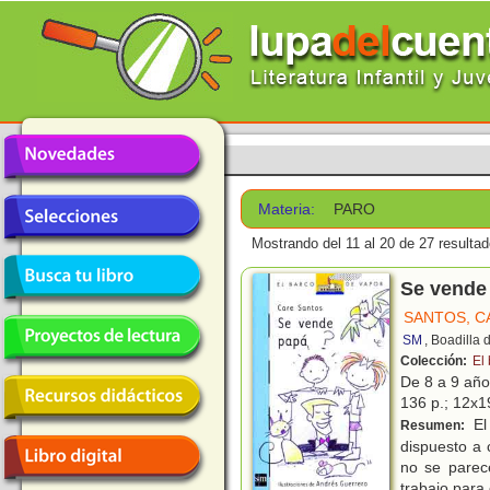
Materia:
PARO
Mostrando del 11 al 20 de 27 resultad
Se vende
SANTOS, C
SM
, Boadilla 
Colección:
El
De 8 a 9 añ
136 p.; 12x19
El
Resumen:
dispuesto a 
no se parec
trabajo para 