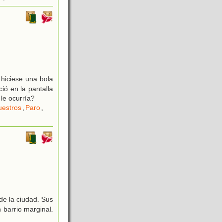
hiciese una bola
ó en la pantalla
le ocurría?
uestros
,
Paro
,
de la ciudad. Sus
barrio marginal.