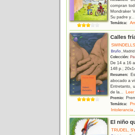
compran todo
Mondraker Ve
Su padre y
...
Am
Temática:
Calles frí
SWINDELLS
Bruño
, Madrid
Colección:
Pa
De 14 a 16 
148 p.; 20x14
Es 
Resumen:
abocado a vi
Entretanto, 
de la
...
Le
Prem
Premio:
Pr
Temática:
Intolerancia
,
El niño q
TRUDEL, S