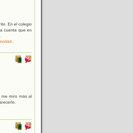
ito. En el colegio
da cuenta que en
.
avidad
,
o me miro más al
recerlo.