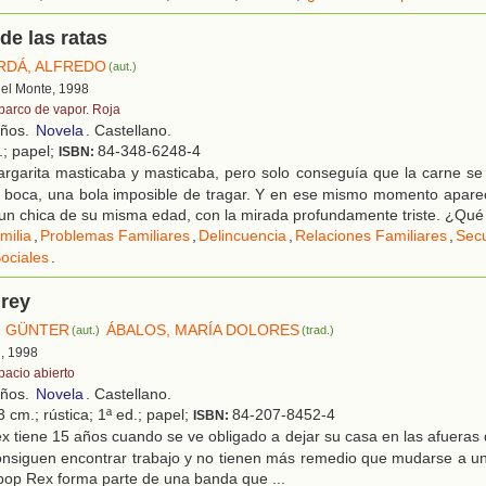
 de las ratas
RDÁ, ALFREDO
(aut.)
 del Monte, 1998
 barco de vapor. Roja
años.
Novela
. Castellano.
.; papel;
84-348-6248-4
ISBN:
rgarita masticaba y masticaba, pero solo conseguía que la carne se 
 boca, una bola imposible de tragar. Y en ese mismo momento apareci
r un chica de su misma edad, con la mirada profundamente triste. ¿Qué 
milia
,
Problemas Familiares
,
Delincuencia
,
Relaciones Familiares
,
Sec
ociales
.
 rey
, GÜNTER
ÁBALOS, MARÍA DOLORES
(aut.)
(trad.)
d, 1998
pacio abierto
años.
Novela
. Castellano.
 cm.; rústica; 1ª ed.; papel;
84-207-8452-4
ISBN:
 tiene 15 años cuando se ve obligado a dejar su casa en las afueras 
nsiguen encontrar trabajo y no tienen más remedio que mudarse a un 
pop Rex forma parte de una banda que ...