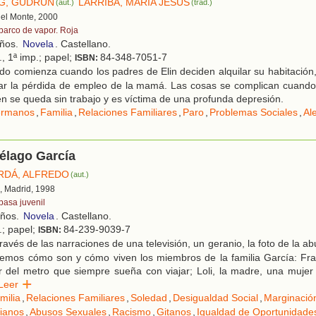
G, GUDRUN
LARRIBA, MARÍA JESÚS
(aut.)
(trad.)
 del Monte, 2000
 barco de vapor. Roja
años.
Novela
. Castellano.
., 1ª imp.; papel;
84-348-7051-7
ISBN:
o comienza cuando los padres de Elin deciden alquilar su habitación,
r la pérdida de empleo de la mamá. Las cosas se complican cuando,
n se queda sin trabajo y es víctima de una profunda depresión.
rmanos
,
Familia
,
Relaciones Familiares
,
Paro
,
Problemas Sociales
,
Al
iélago García
RDÁ, ALFREDO
(aut.)
, Madrid, 1998
pasa juvenil
años.
Novela
. Castellano.
.; papel;
84-239-9039-7
ISBN:
ravés de las narraciones de una televisión, un geranio, la foto de la ab
emos cómo son y cómo viven los miembros de la familia García: Fran
 del metro que siempre sueña con viajar; Loli, la madre, una mujer
Leer
milia
,
Relaciones Familiares
,
Soledad
,
Desigualdad Social
,
Marginación
ianos
,
Abusos Sexuales
,
Racismo
,
Gitanos
,
Igualdad de Oportunidade