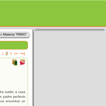
»
Materia "PARO"
1
2
3
>>
>>|
ha vuelto a casa
or padre perfecto
que encontrar un