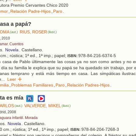
utora Premio Cervantes Chico 2020
umor
,
Relación Padre-Hijos
,
Paro
.
pasa a papá?
LOMA
RIUS, ROSER
(aut.)
(ilust.)
, 2010
tamar. Cuentos
os.
Novela
. Castellano.
cm.; rústica; 1ª ed., 1ª imp.; papel;
978-84-216-6374-5
ISBN:
 casa de Pablo últimamente las cosas ya no son como antes y no e
día su familia le explica que su papá se ha quedado sin trabajo, por 
anas temprano y está más tiempo en casa. Las simpáticas ilustrac
e
...
Leer
milia
,
Problemas Familiares
,
Paro
,
Relación Padres-Hijos
.
eta es mía
CARLOS
VALVERDE, MIKEL
(aut.)
(ilust.)
drid, 2008
faguara infantil. Morada
ños.
Novela
. Castellano.
 cm.; rústica; 1ª ed., 1ª imp.; papel;
978-84-204-7268-3
ISBN:
niel y Néstor son vecinos y compañeros del colegio. A Néstor su pad