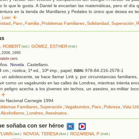
 lo que le gusta. A Daniel le encantan las matemáticas, pero el día qu
ntura en la tienda de Manillares y Pedales lo único que desea es ten
Leer
istad
,
Paro
,
Familia
,
Problemas Familiares
,
Solidaridad
,
Superación
,
R
as
, ROBERT
GÓMEZ, ESTHER
(aut.)
(trad.)
, 2006, 1995
ralelo cero
años.
Novela
. Castellano.
 cm.; rústica; 1ª ed., 10ª imp.; papel;
978-84-216-2578-1
ISBN:
un adolescente, se hace llamar Link y, por circunstancias familiares, 
vir como un vagabundo en las calles de Londres, mientras intenta enco
un peligro acecha a los jóvenes sin techos, un asesino, ex-militar lo
er
io Nacional Carnegie 1994
oblemas Familiares
,
Superación
,
Vagabundos
,
Paro
,
Pobreza
,
Vida Ur
Alcoholismo
,
Londres
,
Asesinatos
.
ue soñaba con ser héroe
YLVAIN
NOVOA, TERESA
ROZARENA, P.
(aut.)
(ilust.)
(trad.)