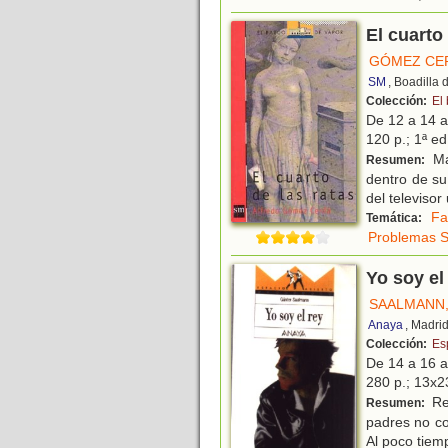
El cuarto
GÓMEZ CE
SM
, Boadilla
Colección:
El
De 12 a 14 
120 p.; 1ª ed
Ma
Resumen:
dentro de su
del televiso
Fa
Temática:
Problemas S
Yo soy el
SAALMANN
Anaya
, Madri
Colección:
Es
De 14 a 16 
280 p.; 13x23
Rex
Resumen:
padres no co
Al poco tiem