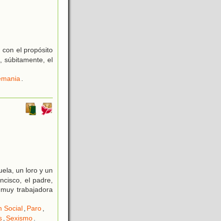
 con el propósito
 súbitamente, el
emania
.
uela, un loro y un
cisco, el padre,
 muy trabajadora
 Social
,
Paro
,
s
,
Sexismo
.