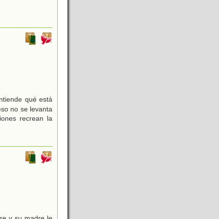
ntiende qué está
eso no se levanta
iones recrean la
re y su madre le