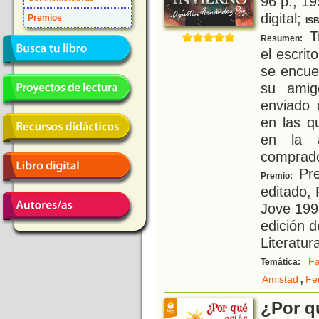
96 p.; 19
digital;
Premios
IS
Tr
Resumen:
el escrit
se encue
su amig
enviado 
en las q
en la a
comprad
Pre
Premio:
editado, 
Jove 1998
edición 
Literatura
Fa
Temática:
,
Amistad
Fe
¿Por qu