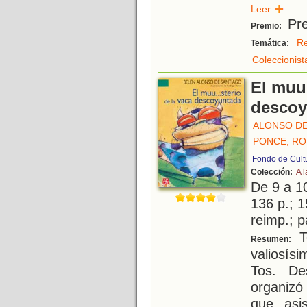
Leer
Pre
Premio:
Re
Temática:
Coleccionist
El muu.
descoy
ALONSO DE
PONCE, R
Fondo de Cult
Colección:
A l
De 9 a 1
136 p.; 1
reimp.; 
T
Resumen:
valiosí
Tos. De
organizó
que asi