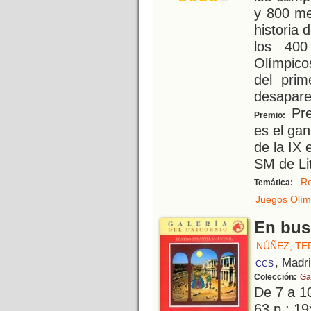
y 800 me
historia
los 400
Olímpic
del pri
desapare
Pre
Premio:
es el gan
de la IX 
SM de Lit
Re
Temática:
Juegos Olím
En busc
NÚÑEZ, TE
, Madr
CCS
Colección:
Ga
De 7 a 1
63 p.; 19