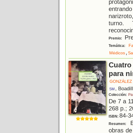
protagon
entrando
narizrot
turno.
reconoci
Pre
Premio:
Fa
Temática:
,
Médicos
Sa
Cuatro 
para n
GONZÁLEZ 
, Boadil
SM
Colección:
Pa
De 7 a 1
268 p.; 2
84-3
ISBN:
E
Resumen:
obras de