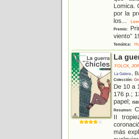
Lomica. Q
por la p
los
...
Le
Prim
Premio:
viento" 
H
Temática:
La guer
FOLCK, JO
, B
La Galera
Colección:
Gr
De 10 a 
176 p.; 1
papel;
ISB
Cu
Resumen:
II trop
coronaci
más explo