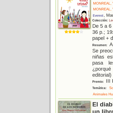
MONREAL, 
MONREAL, 
, Ma
Everest
Colección:
Lee
De 5 a 6
36 p.; 19
papel + d
Al
Resumen:
Se preoc
niñas es
pasa le
¿porqué 
editorial)
III
Premio:
So
Temática:
Animales H
El diab
un libr