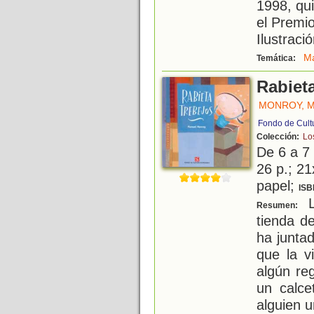
1998, qui
el Premi
Ilustraci
Ma
Temática:
Rabieta
MONROY, 
Fondo de Cult
Colección:
Los
De 6 a 7
26 p.; 21
papel;
ISB
L
Resumen:
tienda d
ha junta
que la v
algún re
un calce
alguien u