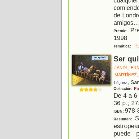
cualqui
comiendo
de Londr
amigos
...
Pre
Premio:
1998
H
Temática:
Ser qu
JANDL, ER
MARTÍNEZ,
, Sa
Lóguez
Colección:
Ro
De 4 a 6
36 p.; 27
978-
ISBN:
S
Resumen:
estropea
puede p