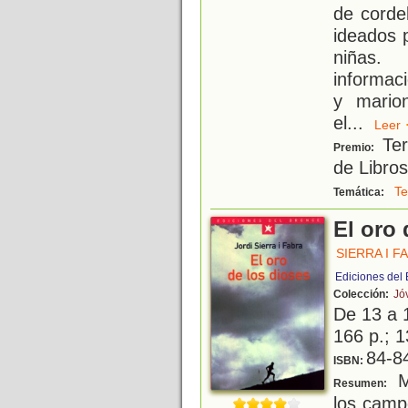
de corde
ideados 
niñas.
informaci
y marion
el
...
Lee
Ter
Premio:
de Libros
Te
Temática:
El oro 
SIERRA I F
Ediciones del
Colección:
Jó
De 13 a 
166 p.; 1
84-8
ISBN:
M
Resumen:
los camp