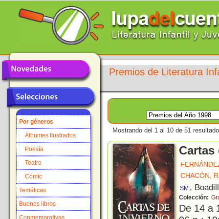
Premios de Literatura Infa
Por géneros
Mostrando del 1 al 10 de 51 resultado
Álbumes Ilustrados
Cartas 
Poesía
Teatro
FERNÁNDEZ
CHACÓN, R
Cómic
, Boadil
SM
Temáticas
Colección:
Gr
Buenos libros
De 14 a 
Conmemorativas