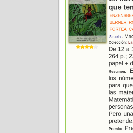
que te
ENZENSBE
BERNER, 
FORTEA, C
, Mad
Siruela
Colección:
La
De 12 a 
264 p.; 2
papel + d
E
Resumen:
los núme
para que
las mate
Matemá
personas
Pero una
pretende
Pre
Premio: