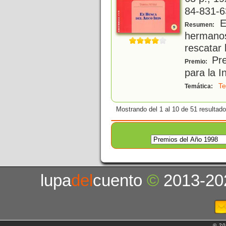
84-831-6
E
Resumen:
hermanos
rescatar 
Pre
Premio:
para la I
Te
Temática:
Mostrando del 1 al 10 de 51 resultado
lupa
del
cuento
©
2013-20
© 20