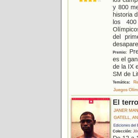
y 800 me
historia
los 400
Olímpic
del pri
desapare
Pre
Premio:
es el gan
de la IX 
SM de Lit
Re
Temática:
Juegos Olím
El terr
JANER MAN
GATELL, A
Ediciones del
Colección:
Jó
De 12 a 