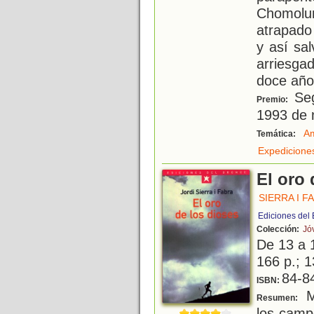
Chomolun
atrapado
y así sa
arriesga
doce año
Seg
Premio:
1993 de n
Am
Temática:
Expedicione
El oro 
SIERRA I F
Ediciones del
Colección:
Jó
De 13 a 
166 p.; 1
84-8
ISBN:
M
Resumen:
los camp