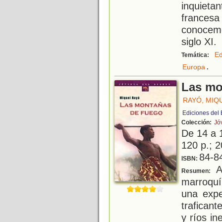
inquieta
frances
conocemo
siglo XI.
E
Temática:
.
Europa
Las mo
RAYÓ, MIQ
Ediciones del
Colección:
Jó
De 14 a 
120 p.; 2
84-8
ISBN:
A 
Resumen:
marroquí
una exp
traficant
y ríos i