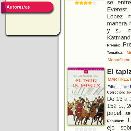
se enfr
Everest 
López m
manera m
y su mo
Katmandú
Pre
Premio:
Mi
Temática:
Montañismo
El tap
MARTÍNEZ 
Ediciones del
Colección:
Jó
De 13 a 
152 p.; 2
papel;
ISB
Un
Resumen:
eje sob