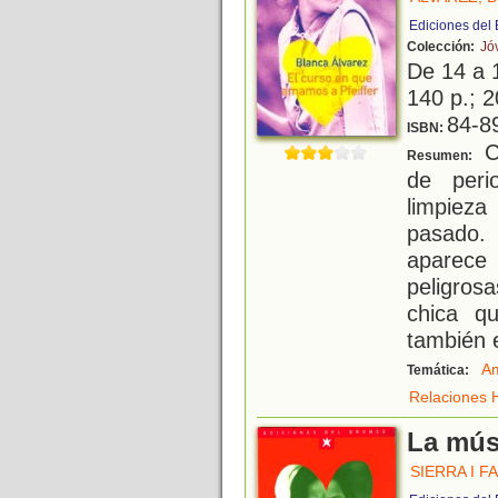
Ediciones del
Colección:
Jó
De 14 a 
140 p.; 2
84-8
ISBN:
C
Resumen:
de peri
limpieza
pasado.
aparece 
peligrosa
chica q
también 
Am
Temática:
Relaciones
La mús
SIERRA I F