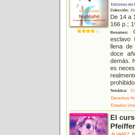
Ediciones del
Colección:
Jó
De 14 a 
166 p.; 1
C
Resumen:
esclavo 
llena de
doce año
demás. N
es necesa
realment
prohibido
Cr
Temática:
Derechos H
Estados Uni
El cur
Pfeiffer
ÁLVAREZ, 