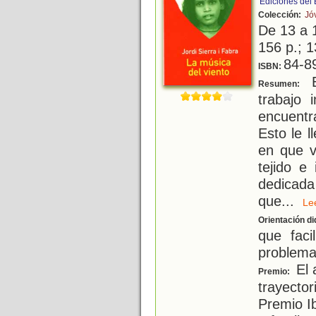
Ediciones del
Colección:
Jó
De 13 a 
156 p.; 1
84-8
ISBN:
E
Resumen:
trabajo 
encuent
Esto le l
en que v
tejido e
dedicada
que
...
L
Orientación di
que faci
problema 
El 
Premio:
trayector
Premio I