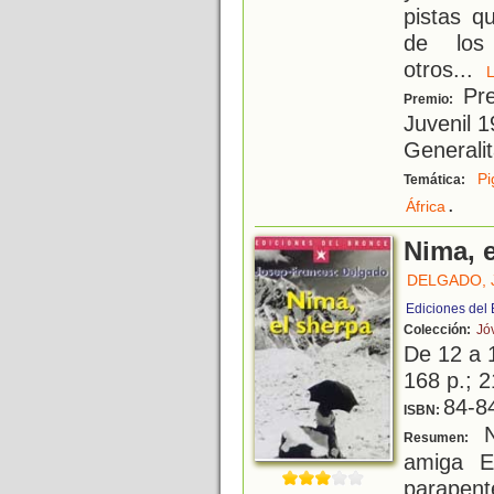
pistas q
de los 
otros
...
Pre
Premio:
Juvenil 1
Generali
P
Temática:
.
África
Nima, 
DELGADO,
Ediciones del
Colección:
Jó
De 12 a 
168 p.; 2
84-8
ISBN:
N
Resumen:
amiga E
parape