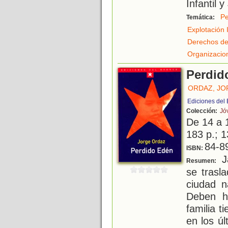
Infantil 
Pe
Temática:
Explotación I
Derechos de
Organizacio
Perdid
ORDAZ, JO
Ediciones del
Colección:
Jó
De 14 a 
183 p.; 1
84-8
ISBN:
Ja
Resumen:
se trasl
ciudad n
Deben h
familia 
en los ú