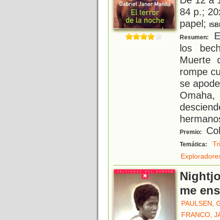
84 p.; 20
papel;
ISB
En
Resumen:
los bec
Muerte 
rompe cu
se apode
Omaha, 
desciend
hermano
Col
Premio:
Tr
Temática:
Exploradore
Nightjo
me ens
PAULSEN, 
FRANCO, J