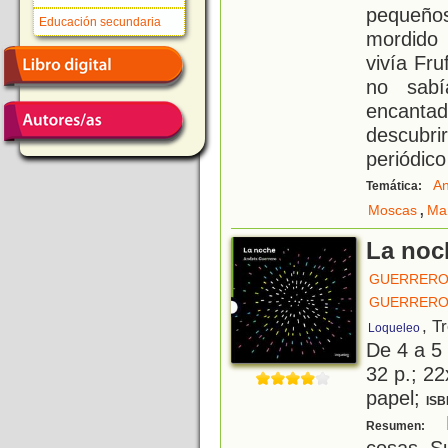
pequeñ
Educación secundaria
mordido
vivía Fru
no sabí
encanta
descubri
periódico
An
Temática:
,
Moscas
Ma
La noc
GUERRERO
GUERRERO
, T
Loqueleo
De 4 a 5
32 p.; 22
papel;
ISB
E
Resumen:
cosas. S