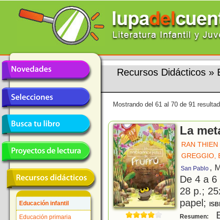
Recursos Didácticos
»
Mostrando del 61 al 70 de 91 resulta
La met
RAN THIEN
GREGGIO, 
, 
San Pablo
De 4 a 6
28 p.; 25
papel;
Educación infantil
ISB
E
Resumen:
Educación primaria