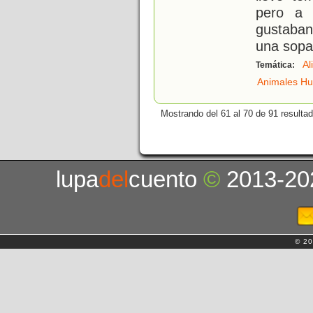
pero a 
gustaban
una sopa
Al
Temática:
Animales H
Mostrando del 61 al 70 de 91 resulta
lupa
del
cuento
©
2013-20
© 20