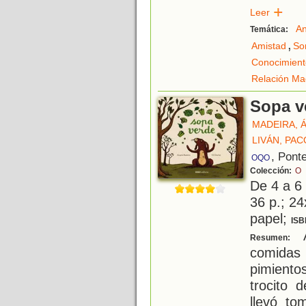
Leer
An
Temática:
,
Amistad
So
Conocimient
Relación Ma
Sopa v
MADEIRA, 
LIVÁN, PAC
, Pont
OQO
Colección:
O
De 4 a 6
36 p.; 24
papel;
ISB
A
Resumen:
comidas
pimiento
trocito 
llevó to