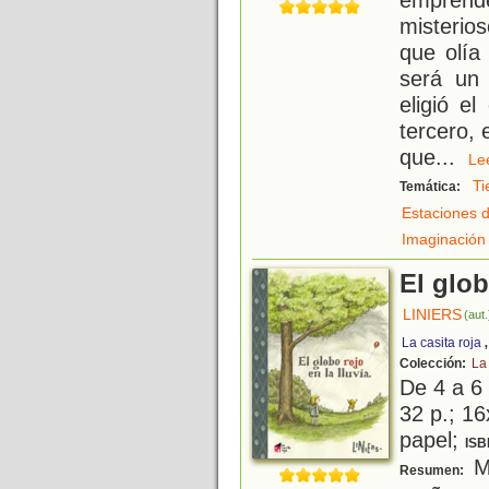
misterio
que olía
será un 
eligió e
tercero, e
que
...
L
Ti
Temática:
Estaciones d
Imaginación
El glob
LINIERS
(aut.
La casita roja
Colección:
La 
De 4 a 6
32 p.; 16
papel;
ISB
Ma
Resumen: