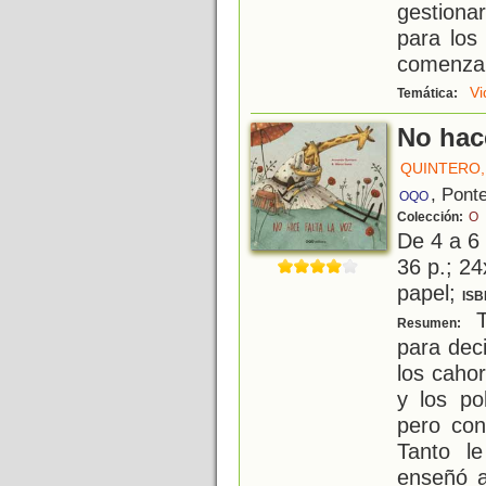
gestiona
para los
comenzar
Vi
Temática:
No hace
QUINTERO
, Pont
OQO
Colección:
O
De 4 a 6
36 p.; 24
papel;
ISB
T
Resumen:
para deci
los caho
y los po
pero con 
Tanto l
enseñó a 