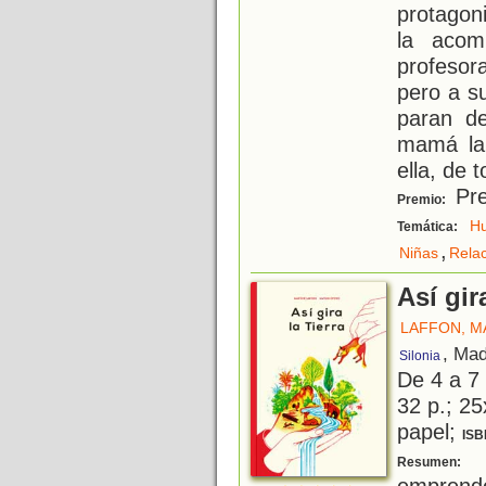
protagon
la acom
profesor
pero a su
paran de
mamá la
ella, de 
Pre
Premio:
H
Temática:
,
Niñas
Relac
Así gir
LAFFON, M
, Mad
Silonia
De 4 a 7
32 p.; 25
papel;
ISB
U
Resumen:
emprend