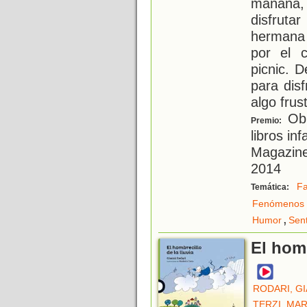
mañana
disfruta
hermana
por el 
picnic. 
para disf
algo frus
Obr
Premio:
libros in
Magazine
2014
Fa
Temática:
Fenómenos 
,
Humor
Sen
El homb
RODARI, GI
TERZI, MA