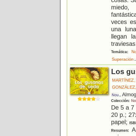
miedo,
fantást
veces es
una lun
llegan l
traviesa
N
Temática:
.
Superación
Los gu
MARTÍNEZ,
GONZÁLEZ
, Almo
Nou
Colección:
No
De 5 a 7
20 p.; 27
papel;
ISB
A 
Resumen: