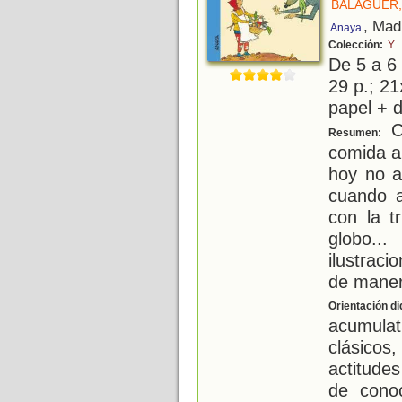
BALAGUER,
, Mad
Anaya
Colección:
Y..
De 5 a 6
29 p.; 21
papel + d
Ca
Resumen:
comida a
hoy no a
cuando a
con la t
globo..
ilustrac
de mane
Orientación di
acumulat
clásicos
actitudes
de cono