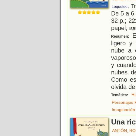
, T
Loqueleo
De 5 a 6
32 p.; 22
papel;
ISB
El
Resumen:
ligero y
nube a o
vaporoso
y cuando
nubes de
Como es 
olvida de
H
Temática:
Personajes 
Imaginación
Una ri
ANTÓN, RO