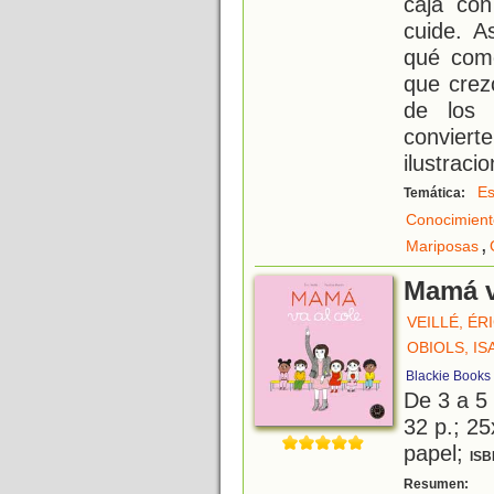
caja co
cuide. A
qué com
que crez
de los
convier
ilustraci
Es
Temática:
Conocimient
,
Mariposas
Mamá v
VEILLÉ, ÉR
OBIOLS, IS
Blackie Books
De 3 a 5
32 p.; 25
papel;
ISB
E
Resumen: