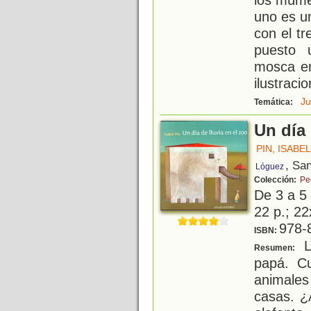
uno es u
con el tr
puesto 
mosca en
ilustraci
J
Temática:
Un día 
PIN, ISABEL
, Sa
Lóguez
Colección:
Pe
De 3 a 5
22 p.; 22
978-
ISBN:
L
Resumen:
papá. Cu
animales
casas. ¿A