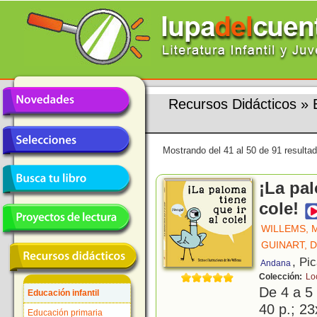
Recursos Didácticos
»
Mostrando del 41 al 50 de 91 resulta
¡La pal
cole!
WILLEMS, 
GUINART, D
, Pi
Andana
Colección:
Lo
De 4 a 5
Educación infantil
40 p.; 23
Educación primaria