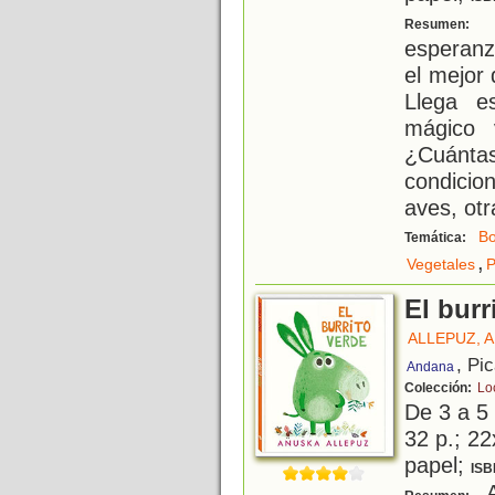
U
Resumen:
esperanz
el mejor 
Llega e
mágico 
¿Cuánta
condici
aves, ot
B
Temática:
,
Vegetales
P
El burr
ALLEPUZ, 
, Pi
Andana
Colección:
Lo
De 3 a 5
32 p.; 22
papel;
ISB
A