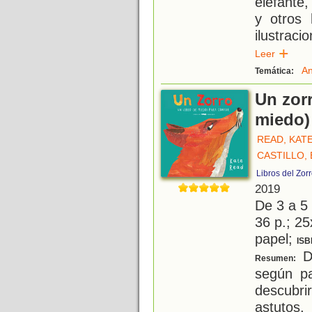
elefante,
y otros 
ilustrac
Leer
An
Temática:
Un zorr
miedo)
READ, KAT
CASTILLO, 
Libros del Zor
2019
De 3 a 5
36 p.; 25
papel;
ISB
De
Resumen:
según pa
descubri
astutos,