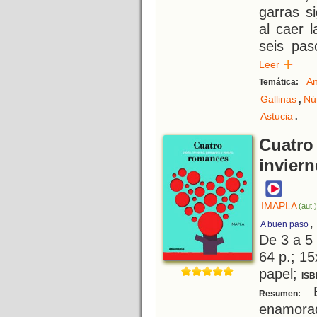
garras si
al caer l
seis pas
Leer
An
Temática:
,
Gallinas
Nú
.
Astucia
Cuatro
inviern
IMAPLA
(aut.
,
A buen paso
De 3 a 5
64 p.; 15
papel;
ISB
E
Resumen:
enamora