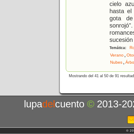
cielo az
hasta el
gota de
sonrojó
romanc
sucesión
R
Temática:
,
Verano
Oto
,
Nubes
Árbo
Mostrando del 41 al 50 de 91 resulta
lupa
del
cuento
©
2013-20
© 20