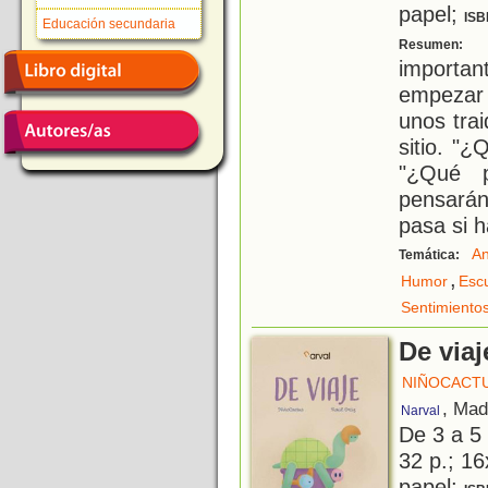
papel;
ISB
Educación secundaria
L
Resumen:
importa
empezar 
unos tra
sitio. "
"¿Qué 
pensarán
pasa si h
An
Temática:
,
Humor
Escu
Sentimiento
De viaj
NIÑOCACT
, Mad
Narval
De 3 a 5
32 p.; 16
papel;