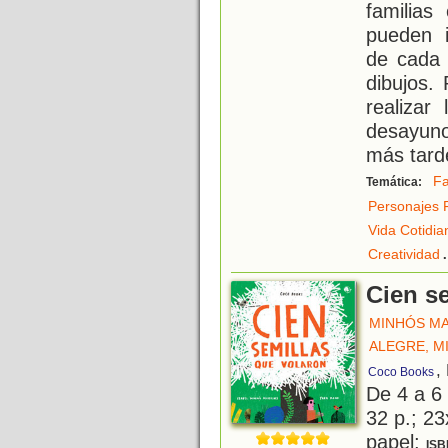
familias
pueden i
de cada 
dibujos.
realizar
desayuno
más tard
Fa
Temática:
Personajes 
Vida Cotidia
.
Creatividad
Cien s
MINHÓS MA
ALEGRE, M
,
Coco Books
De 4 a 6
32 p.; 23
papel;
ISB