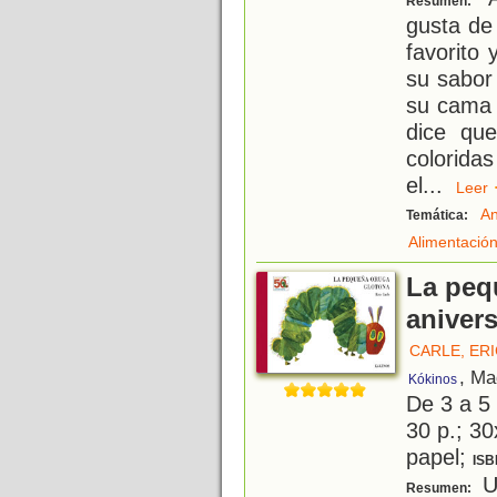
Resumen:
gusta de
favorito
su sabor
su cama 
dice qu
coloridas
el
...
Lee
An
Temática:
Alimentació
La peq
anivers
CARLE, ER
, Ma
Kókinos
De 3 a 5
30 p.; 30
papel;
ISB
Un
Resumen: