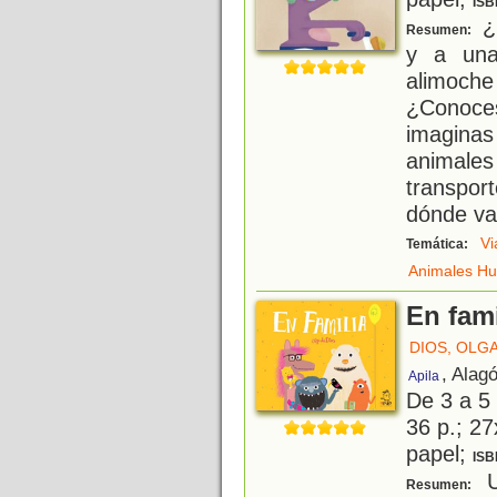
ISB
¿H
Resumen:
y a una
alimoche
¿Conoc
imagina
animal
transpor
dónde va
Vi
Temática:
Animales H
En fami
DIOS, OLG
, Alag
Apila
De 3 a 5
36 p.; 27
papel;
ISB
U
Resumen: