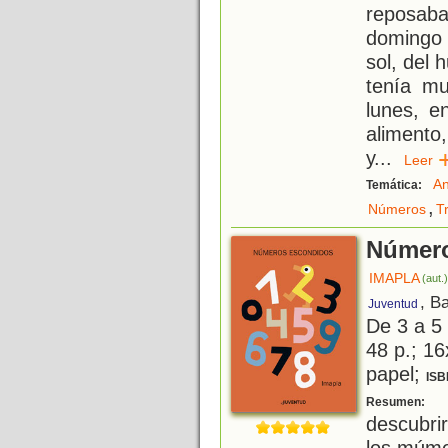
reposaba
domingo 
sol, del
tenía m
lunes, e
alimento
y
...
Lee
An
Temática:
,
Números
T
Número
IMAPLA
(aut.
, B
Juventud
De 3 a 5
48 p.; 16
papel;
ISB
U
Resumen:
descubri
los múme