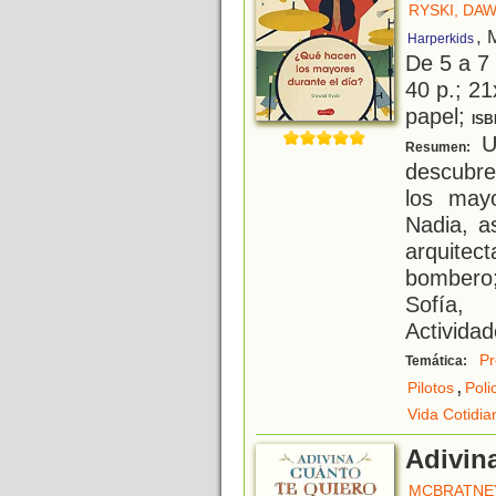
RYSKI, DAW
, 
Harperkids
De 5 a 7
40 p.; 21
papel;
ISB
Un
Resumen:
descubre
los mayo
Nadia, a
arquitec
bombero;
Sofía, 
Activida
Pr
Temática:
,
Pilotos
Poli
Vida Cotidia
Adivin
MCBRATNEY