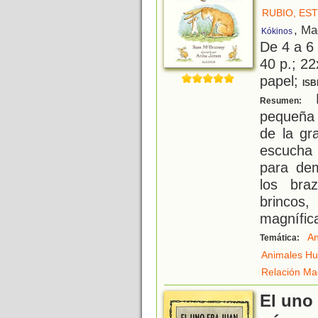
RUBIO, ES
, Ma
Kókinos
De 4 a 6
40 p.; 22
papel;
ISB
E
Resumen:
pequeña 
de la gr
escucha 
para dem
los bra
brincos,
magnífic
An
Temática:
Animales H
Relación Ma
El uno 