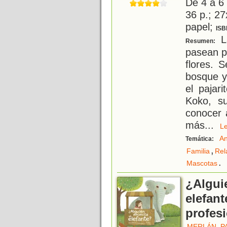
De 4 a 6
36 p.; 27
papel;
ISB
La
Resumen:
pasean po
flores. 
bosque y 
el pajar
Koko, su
conocer 
más
...
L
An
Temática:
,
Familia
Rel
.
Mascotas
¿Algui
elefan
profes
MERLÁN, P