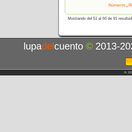
,
Números
R
Mostrando del 51 al 60 de 91 resulta
lupa
del
cuento
©
2013-20
© 20