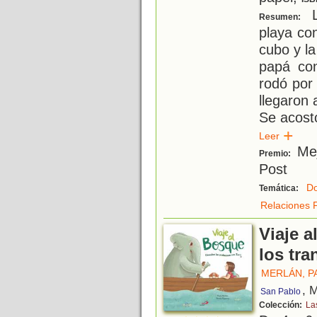
L
Resumen:
playa co
cubo y la
papá con
rodó por
llegaron
Se acost
Leer
Mej
Premio:
Post
Do
Temática:
Relaciones F
Viaje 
los tr
MERLÁN, P
, 
San Pablo
Colección:
La