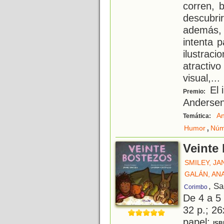
corren, 
descubr
además,
intenta p
ilustrac
atractiv
visual,
...
El 
Premio:
Anderse
An
Temática:
,
Humor
Núm
Veinte
SMILEY, JA
GALÁN, AN
, S
Corimbo
De 4 a 5
32 p.; 26
papel;
ISB