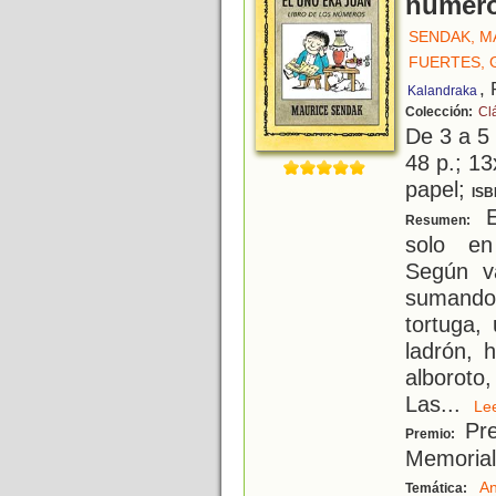
númer
SENDAK, M
FUERTES, 
,
Kalandraka
Colección:
Cl
De 3 a 5
48 p.; 13
papel;
ISB
E
Resumen:
solo en
Según v
sumando 
tortuga,
ladrón, 
alboroto,
Las
...
L
Pre
Premio:
Memorial
An
Temática: