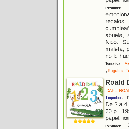
ISB
L
Resumen:
emociona
regalo
cumpleañ
abuela,
Nico. S
maleta, 
no le ha
Vi
Temática:
,
,
Regalos
F
Roald D
DAHL, ROA
, T
Loqueleo
De 2 a 4
20 p.; 19
papel;
ISB
C
Resumen: