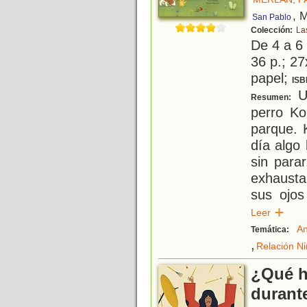
, 
San Pablo
Colección:
La
De 4 a 6
36 p.; 27
papel;
ISB
Un
Resumen:
perro Ko
parque. 
día algo 
sin para
exhausta
sus ojos
Leer
An
Temática:
,
Relación N
¿Qué h
durante