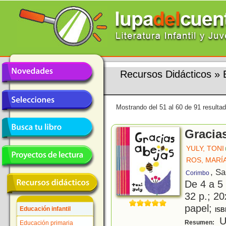
Recursos Didácticos
»
Mostrando del 51 al 60 de 91 resulta
Gracia
YULY, TONI
ROS, MARÍ
, S
Corimbo
De 4 a 5
32 p.; 20
papel;
Educación infantil
ISB
Un
Resumen:
Educación primaria