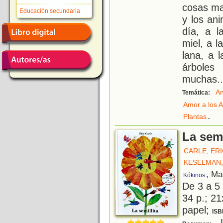
cosas ma
Educación secundaria
y los an
día, a l
miel, a 
lana, a l
árboles
muchas
..
An
Temática:
Amor a los 
.
Plantas
La semi
CARLE, ER
KESELMAN,
, Ma
Kókinos
De 3 a 5
34 p.; 21
papel;
ISB
U