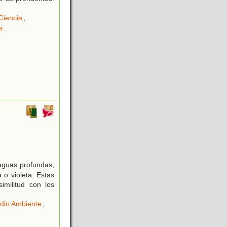
Ciencia
,
s
.
aguas profundas,
 o violeta. Estas
imilitud con los
dio Ambiente
,