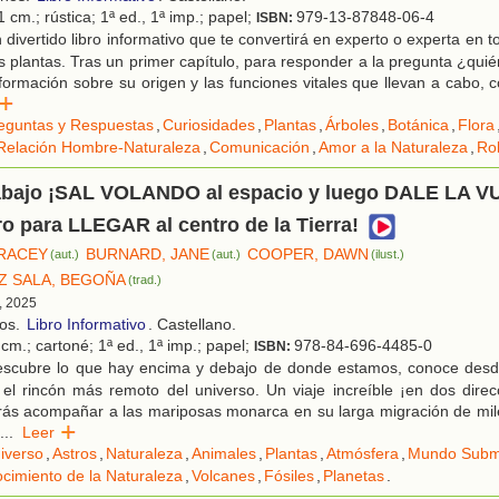
 cm.; rústica; 1ª ed., 1ª imp.; papel;
979-13-87848-06-4
ISBN:
divertido libro informativo que te convertirá en experto o experta en t
 plantas. Tras un primer capítulo, para responder a la pregunta ¿qu
nformación sobre su origen y las funciones vitales que llevan a cabo, 
er
eguntas y Respuestas
,
Curiosidades
,
Plantas
,
Árboles
,
Botánica
,
Flora
Relación Hombre-Naturaleza
,
Comunicación
,
Amor a la Naturaleza
,
Ro
 abajo ¡SAL VOLANDO al espacio y luego DALE LA 
bro para LLEGAR al centro de la Tierra!
RACEY
BURNARD, JANE
COOPER, DAWN
(aut.)
(aut.)
(ilust.)
 SALA, BEGOÑA
(trad.)
, 2025
ños.
Libro Informativo
. Castellano.
cm.; cartoné; 1ª ed., 1ª imp.; papel;
978-84-696-4485-0
ISBN:
scubre lo que hay encima y debajo de donde estamos, conoce desde
 el rincón más remoto del universo. Un viaje increíble ¡en dos dire
ás acompañar a las mariposas monarca en su larga migración de mile
...
Leer
iverso
,
Astros
,
Naturaleza
,
Animales
,
Plantas
,
Atmósfera
,
Mundo Subm
cimiento de la Naturaleza
,
Volcanes
,
Fósiles
,
Planetas
.