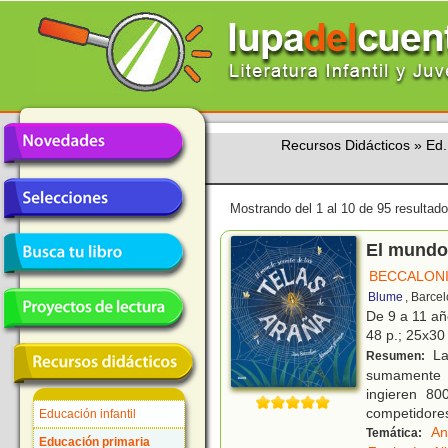
Recursos Didácticos
»
Ed.
Mostrando del 1 al 10 de 95 resultado
El mundo 
BECCALONI
Blume
, Barce
De 9 a 11 a
48 p.; 25x30 
Las
Resumen:
sumamente t
ingieren 80
competidores
Educación infantil
An
Temática:
Educación primaria