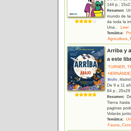
144 p.; 15x21
Un 
Resumen:
mundo de las
da toda la i
Una
...
Le
Pr
Temática:
Agricultura
,
Arriba y
a este li
TURNER, T
HERNÁNDEZ
Bruño
, Madrid
De 9 a 11 a
64 p.; 25x29 
De
Resumen:
Tierra hasta
paginas podr
Volarás junto
Un
Temática:
Fauna
,
Cono