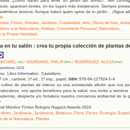
uela, ¿cómo haces para tener un jardín tan bonito?. Ven conmigo
veces, aparecen brotes, en los lugars más inesperaros. Siempre prest
uténticos tesoros. Aunque habrá quien opine de tu jardín... ¡Sigue ade
r
antas
,
Flores
,
Árboles
,
Jardines
,
Creatividad
,
Arte
,
Obras de Arte
,
Auto
Amor a la Naturaleza
,
Artistas
,
Crecimiento Personal
,
Naturaleza
,
 la Propia Identidad
.
a en tu salón : crea tu propia colección de plantas d
MICHAEL
GIORDANO, PHILIP
RODRÍGUEZ, ALICIA
(aut.)
(ilust.)
(trad.)
Barcelona, 2025
ños.
Libro Informativo
. Castellano.
 cm.; cartoné; 1ª ed., 1ª imp.; papel;
978-84-127924-5-4
ISBN:
cultivo de plantas de interior es una entretenida afición que nos pe
naturaleza, nos aporta beneficios para la salud, nos invita a sembrar
 además, despierta y/o fortalece nuestra conciencia ambiental de la q
r
ial Mention Fiction Bologna Ragazzi Awards 2024
rdines
,
Jardinería
,
Jardineros
,
Botánica
,
Flora
,
Flores
,
Ecología
,
Exper
o de la Naturaleza
,
Plantas
.