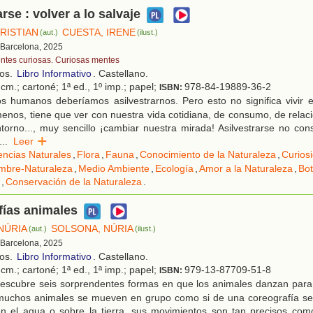
rse : volver a lo salvaje
RISTIAN
CUESTA, IRENE
(aut.)
(ilust.)
 Barcelona, 2025
ntes curiosas. Curiosas mentes
ños.
Libro Informativo
. Castellano.
cm.; cartoné; 1ª ed., 1º imp.; papel;
978-84-19889-36-2
ISBN:
s humanos deberíamos asilvestrarnos. Pero esto no significa vivir e
nos, tiene que ver con nuestra vida cotidiana, de consumo, de relac
torno..., muy sencillo ¡cambiar nuestra mirada! Asilvestrarse no con
...
Leer
encias Naturales
,
Flora
,
Fauna
,
Conocimiento de la Naturaleza
,
Curios
mbre-Naturaleza
,
Medio Ambiente
,
Ecología
,
Amor a la Naturaleza
,
Bot
,
Conservación de la Naturaleza
.
fías animales
NÚRIA
SOLSONA, NÚRIA
(aut.)
(ilust.)
 Barcelona, 2025
ños.
Libro Informativo
. Castellano.
cm.; cartoné; 1ª ed., 1ª imp.; papel;
979-13-87709-51-8
ISBN:
escubre seis sorprendentes formas en que los animales danzan para s
muchos animales se mueven en grupo como si de una coreografía secr
en el agua o sobre la tierra, sus movimientos son tan precisos com