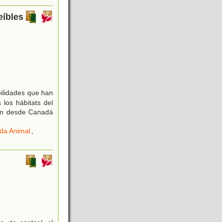
eíbles
ilidades que han
los hábitats del
 km desde Canadá
ida Animal
,