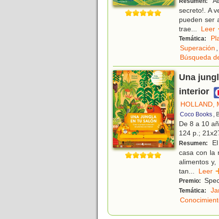
Ab
Resumen:
secreto!. A 
pueden ser a
trae
...
Lee
Pl
Temática:
Superación
,
Búsqueda de
Una jungl
interior
HOLLAND, 
Coco Books
, 
De 8 a 10 a
124 p.; 21x27
El 
Resumen:
casa con la 
alimentos y,
tan
...
Lee
Spec
Premio:
Ja
Temática:
Conocimient