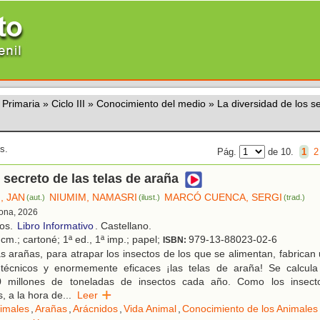
 Primaria
»
Ciclo III
»
Conocimiento del medio
»
La diversidad de los s
s.
Pág.
de 10.
1
2
secreto de las telas de araña
, JAN
NIUMIM, NAMASRI
MARCÓ CUENCA, SERGI
(aut.)
(ilust.)
(trad.)
lona, 2026
ños.
Libro Informativo
. Castellano.
cm.; cartoné; 1ª ed., 1ª imp.; papel;
979-13-88023-02-6
ISBN:
 arañas, para atrapar los insectos de los que se alimentan, fabrican 
écnicos y enormemente eficaces ¡las telas de araña! Se calcula
0 millones de toneladas de insectos cada año. Como los insect
, a la hora de
...
Leer
imales
,
Arañas
,
Arácnidos
,
Vida Animal
,
Conocimiento de los Animales