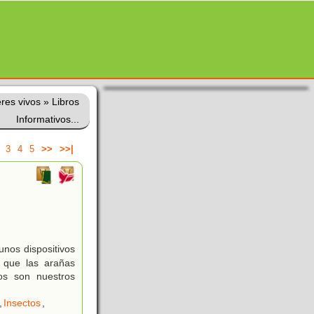
eres vivos
»
Libros
Informativos...
3
4
5
>>
>>|
unos dispositivos
 que las arañas
os son nuestros
,
Insectos
,