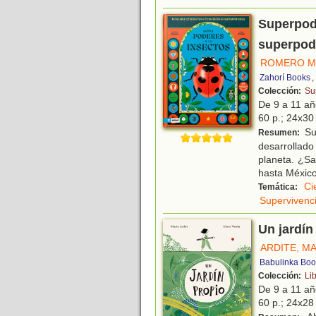
Superpode
superpod
ROMERO M
Zahorí Books
,
Colección:
Su
De 9 a 11 a
60 p.; 24x30 
Su
Resumen:
desarrollado
planeta. ¿S
hasta Méxic
Ci
Temática:
Supervivenc
Un jardín
ARDITE, M
Babulinka Boo
Colección:
Li
De 9 a 11 a
60 p.; 24x28 