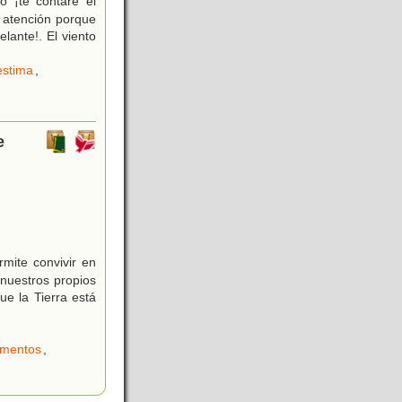
 ¡te contaré el
a atención porque
lante!. El viento
estima
,
e
rmite convivir en
 nuestros propios
ue la Tierra está
imentos
,