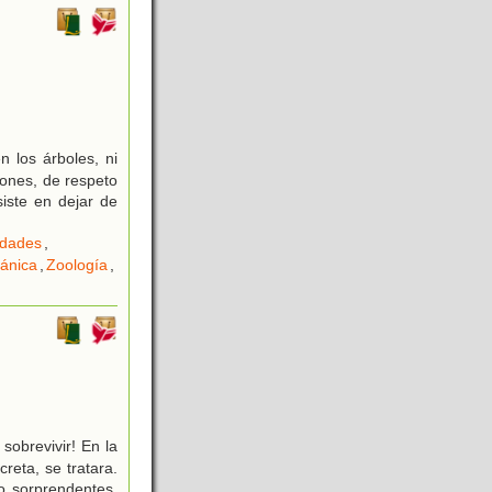
n los árboles, ni
iones, de respeto
siste en dejar de
idades
,
ánica
,
Zoología
,
obrevivir! En la
eta, se tratara.
o sorprendentes.