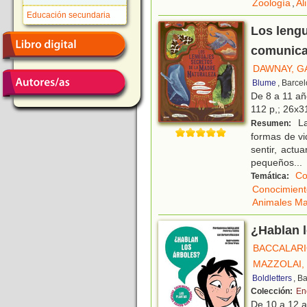
Zoología
,
Al
Educación secundaria
Los lengu
comunicac
DAWNAY, G
Blume
, Barce
De 8 a 11 a
112 p,; 26x31
La
Resumen:
formas de vi
sentir, actu
pequeños
...
Co
Temática:
Conocimient
Animales Ma
¿Hablan l
BACCALARI
MAZZOLAI,
Boldletters
, B
Colección:
En
De 10 a 12 