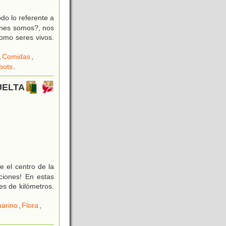
odo lo referente a
iénes somos?, nos
como seres vivos.
,
Comidas
,
bots
.
VUELTA
 el centro de la
cciones! En estas
s de kilómetros.
arino
,
Flora
,