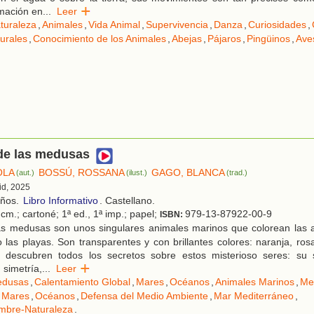
mación en
...
Leer
turaleza
,
Animales
,
Vida Animal
,
Supervivencia
,
Danza
,
Curiosidades
,
urales
,
Conocimiento de los Animales
,
Abejas
,
Pájaros
,
Pingüinos
,
Ave
 de las medusas
OLA
BOSSÚ, ROSSANA
GAGO, BLANCA
(aut.)
(ilust.)
(trad.)
id, 2025
años.
Libro Informativo
. Castellano.
cm.; cartoné; 1ª ed., 1ª imp.; papel;
979-13-87922-00-9
ISBN:
s medusas son unos singulares animales marinos que colorean las 
o las playas. Son transparentes y con brillantes colores: naranja, rosa
 descubren todos los secretos sobre estos misterioso seres: su s
 simetría,
...
Leer
dusas
,
Calentamiento Global
,
Mares
,
Océanos
,
Animales Marinos
,
Me
Mares
,
Océanos
,
Defensa del Medio Ambiente
,
Mar Mediterráneo
,
mbre-Naturaleza
.