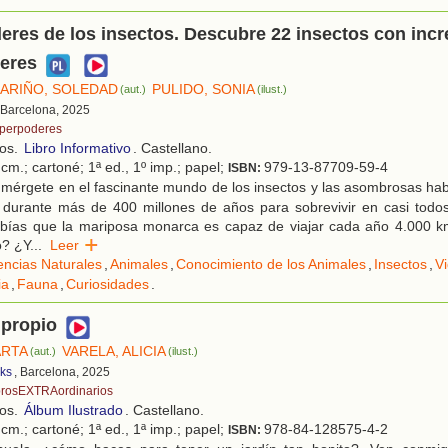
res de los insectos. Descubre 22 insectos con incr
eres
ARIÑO, SOLEDAD
PULIDO, SONIA
(aut.)
(ilust.)
 Barcelona, 2025
perpoderes
ños.
Libro Informativo
. Castellano.
cm.; cartoné; 1ª ed., 1º imp.; papel;
979-13-87709-59-4
ISBN:
mérgete en el fascinante mundo de los insectos y las asombrosas hab
 durante más de 400 millones de años para sobrevivir en casi todos 
abías que la mariposa monarca es capaz de viajar cada año 4.000
o? ¿Y
...
Leer
encias Naturales
,
Animales
,
Conocimiento de los Animales
,
Insectos
,
V
ia
,
Fauna
,
Curiosidades
.
 propio
ARTA
VARELA, ALICIA
(aut.)
(ilust.)
ks
, Barcelona, 2025
brosEXTRAordinarios
ños.
Álbum Ilustrado
. Castellano.
cm.; cartoné; 1ª ed., 1ª imp.; papel;
978-84-128575-4-2
ISBN: