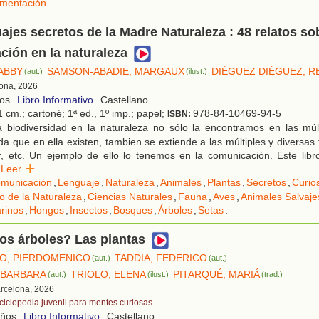
imentación
.
ajes secretos de la Madre Naturaleza : 48 relatos so
ión en la naturaleza
ABBY
SAMSON-ABADIE, MARGAUX
DIÉGUEZ DIÉGUEZ, 
(aut.)
(ilust.)
lona, 2026
ños.
Libro Informativo
. Castellano.
 cm.; cartoné; 1ª ed., 1º imp.; papel;
978-84-10469-94-5
ISBN:
 biodiversidad en la naturaleza no sólo la encontramos en las múlt
da que en ella existen, tambien se extiende a las múltiples y diversas
ar, etc. Un ejemplo de ello lo tenemos en la comunicación. Este lib
Leer
municación
,
Lenguaje
,
Naturaleza
,
Animales
,
Plantas
,
Secretos
,
Curio
o de la Naturaleza
,
Ciencias Naturales
,
Fauna
,
Aves
,
Animales Salvaje
rinos
,
Hongos
,
Insectos
,
Bosques
,
Árboles
,
Setas
.
os árboles? Las plantas
O, PIERDOMENICO
TADDIA, FEDERICO
(aut.)
(aut.)
 BARBARA
TRIOLO, ELENA
PITARQUÉ, MARIÁ
(aut.)
(ilust.)
(trad.)
arcelona, 2026
ciclopedia juvenil para mentes curiosas
años.
Libro Informativo
. Castellano.