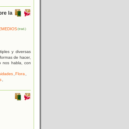
bre la
REMEDIOS
(trad.)
iples y diversas
 formas de hacer,
ro nos habla, con
sidades
,
Flora
,
s
,