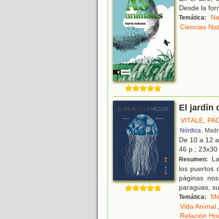
Desde la for
Na
Temática:
Ciencias Nat
El jardín
VITALE, PA
Nórdica
, Madr
De 10 a 12 
46 p.; 23x30 
La
Resumen:
los puertos 
páginas nos
paraguas, su
Me
Temática:
Vida Animal
,
Relación Ho