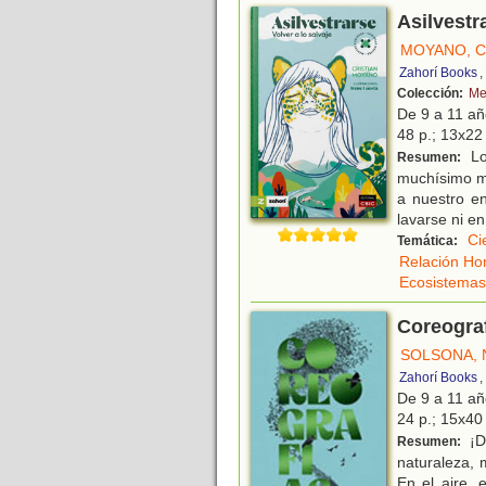
Asilvestra
MOYANO, C
Zahorí Books
,
Colección:
Me
De 9 a 11 a
48 p.; 13x22 
Lo
Resumen:
muchísimo me
a nuestro en
lavarse ni en
Ci
Temática:
Relación Ho
Ecosistemas
Coreogra
SOLSONA, 
Zahorí Books
,
De 9 a 11 a
24 p.; 15x40 
¡D
Resumen:
naturaleza, 
En el aire, 