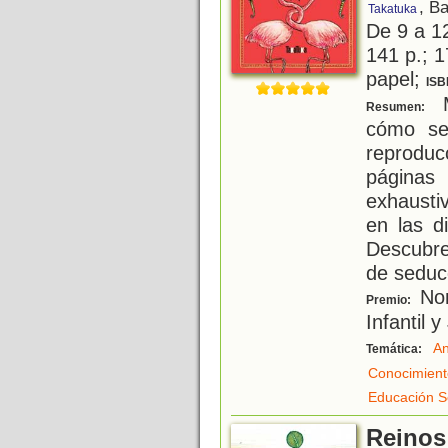
, B
Takatuka
De 9 a 1
141 p.; 1
papel;
ISB
M
Resumen:
cómo ser
reprodu
página
exhausti
en las d
Descubre
de seducc
Nom
Premio:
Infantil 
An
Temática:
Conocimient
Educación S
Reinos