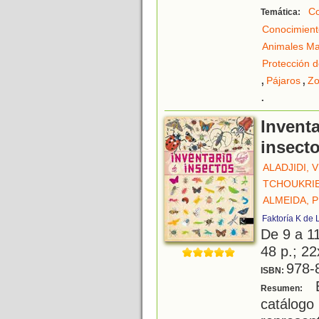
Co
Temática:
Conocimient
Animales Ma
Protección d
,
,
Pájaros
Zo
.
Inventa
insect
ALADJIDI, 
TCHOUKRI
ALMEIDA, 
Faktoría K de 
De 9 a 1
48 p.; 22
978-
ISBN:
E
Resumen:
catálog