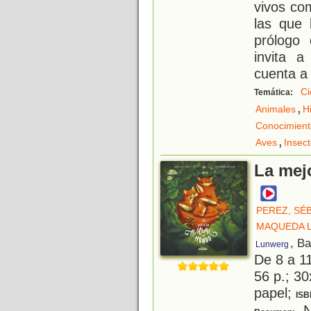
vivos co
las que 
prólogo 
invita 
cuenta a 
Ci
Temática:
,
Animales
H
Conocimient
,
Aves
Insec
La mej
PEREZ, SÉ
MAQUEDA L
, B
Lunwerg
De 8 a 1
56 p.; 30
papel;
ISB
N