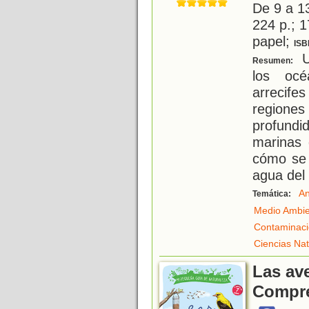
De 9 a 1
224 p.; 1
papel;
ISB
U
Resumen:
los océ
arrecifes
region
profundi
marinas 
cómo se 
agua del
An
Temática:
Medio Ambi
Contaminac
Ciencias Nat
Las ave
Compre