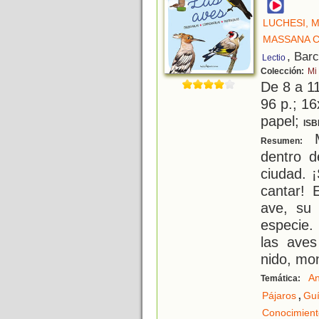
LUCHESI, 
MASSANA C
, Bar
Lectio
Colección:
Mi
De 8 a 1
96 p.; 16
papel;
ISB
M
Resumen:
dentro d
ciudad. 
cantar! 
ave, su
especie.
las aves
nido, mo
An
Temática:
,
Pájaros
Gu
Conocimient