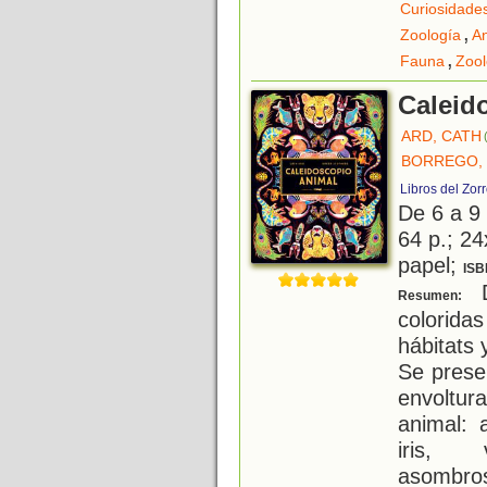
Curiosidade
,
Zoología
An
,
Fauna
Zool
Caleid
ARD, CATH
BORREGO, 
Libros del Zor
De 6 a 9
64 p.; 24
papel;
ISB
D
Resumen:
colorida
hábitats 
Se presen
envoltu
animal: 
iris, v
asombro