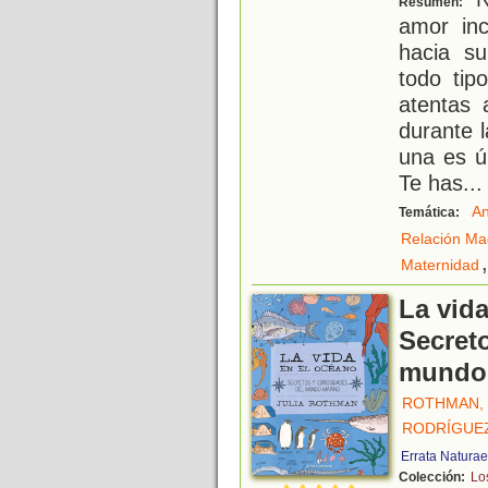
Resumen:
amor in
hacia s
todo tip
atentas 
durante l
una es ú
Te has
...
An
Temática:
Relación Ma
,
Maternidad
La vida
Secret
mundo
ROTHMAN, 
RODRÍGUEZ
Errata Naturae
Colección:
Lo