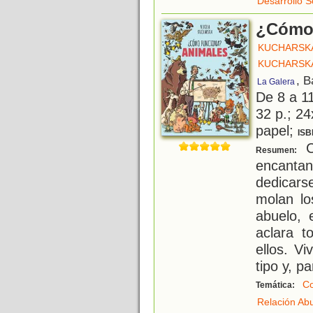
Desarrollo S
¿Cómo 
KUCHARSKA
KUCHARSKA
, B
La Galera
De 8 a 1
32 p.; 24
papel;
ISB
C
Resumen:
encantan
dedicars
molan lo
abuelo, 
aclara t
ellos. V
tipo y, pa
Co
Temática:
Relación Ab