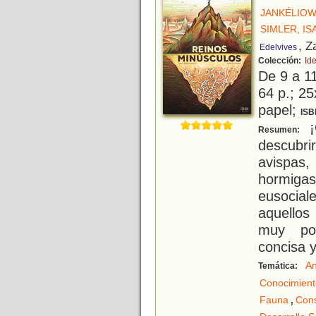
JANKÉLIOW
SIMLER, IS
, Z
Edelvives
Colección:
Id
De 9 a 1
64 p.; 25
papel;
ISB
¡
Resumen:
descubri
avispas,
hormiga
eusocia
aquellos
muy pob
concisa y
An
Temática:
Conocimient
,
Fauna
Cons