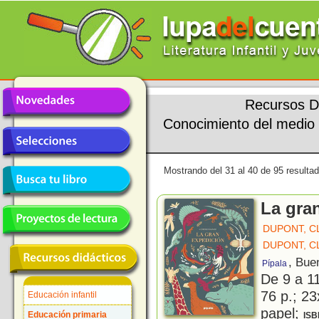
Recursos D
Conocimiento del medio
Mostrando del 31 al 40 de 95 resulta
La gra
DUPONT, 
DUPONT, 
, Bue
Pípala
De 9 a 1
76 p.; 23
Educación infantil
papel;
Educación primaria
ISB