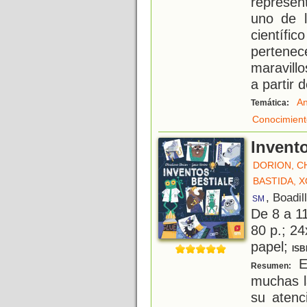
represen
uno de l
científ
pertene
maravill
a partir d
An
Temática:
Conocimient
Invento
DORION, C
BASTIDA, 
, Boadil
SM
De 8 a 1
80 p.; 24
papel;
ISB
En
Resumen:
muchas l
su atenc