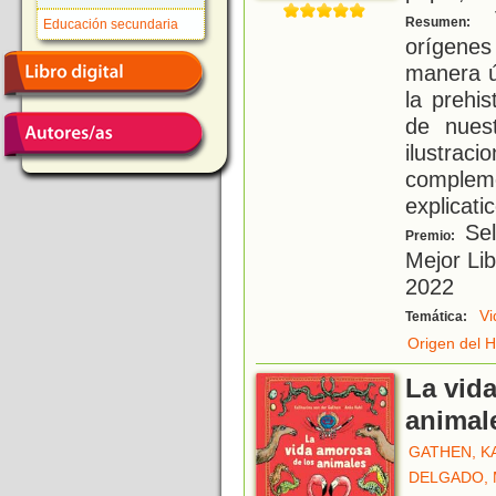
V
Resumen:
Educación secundaria
orígene
manera ú
la prehi
de nuest
ilustr
comple
explicati
Sel
Premio:
Mejor Lib
2022
Vi
Temática:
Origen del 
La vid
animal
GATHEN, K
DELGADO, 