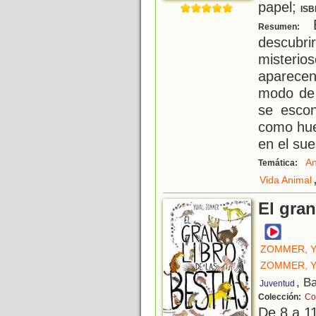
papel;
ISB
E
Resumen:
descubri
misteri
aparece
modo de 
se escon
como hue
en el su
An
Temática:
Vida Animal
El gran
ZOMMER, 
ZOMMER, 
, B
Juventud
Colección:
Co
De 8 a 1