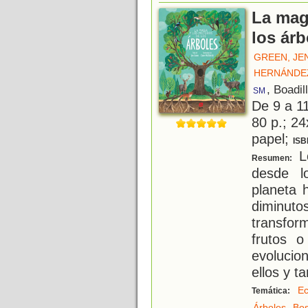
La magi
los árb
GREEN, JE
HERNÁNDEZ
, Boadil
SM
De 9 a 1
80 p.; 24
papel;
ISB
Lo
Resumen:
desde l
planeta 
diminut
transfo
frutos o
evolucio
ellos y t
Ec
Temática:
,
Árboles
Bo