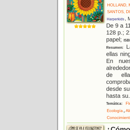
HOLLAND, 
SANTOS, D
, 
Harperkids
De 9 a 1
128 p.; 2
papel;
ISB
La
Resumen:
ellas nin
En nues
alrededo
de ella
comprob
desde su
hasta su
.
Fl
Temática:
,
Ecología
Al
Conocimient
¿Cómo 