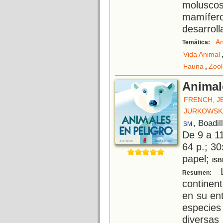
moluscos
mamífero
desarroll
An
Temática:
Vida Animal
,
Fauna
Zool
Animal
FRENCH, J
JURKOWSKA
, Boadil
SM
De 9 a 1
64 p.; 30
papel;
ISB
L
Resumen:
continen
en su ent
especie
diversas