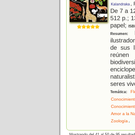
,
Kalandraka
De 7 a 1
512 p.; 1
papel;
ISB
E
Resumen:
ilustrad
de sus l
reúnen
biodive
enciclo
naturali
seres viv
Fl
Temática:
Conocimient
Conocimient
Amor a la N
.
Zoología
Mostrando del 41 al 50 de 95 resulta