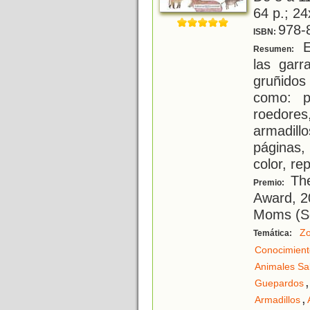
64 p.; 24
978-
ISBN:
E
Resumen:
las garr
gruñidos
como: pr
roedore
armadill
páginas,
color, re
The
Premio:
Award, 2
Moms (Se
Zo
Temática:
Conocimient
Animales Sa
,
Guepardos
,
Armadillos