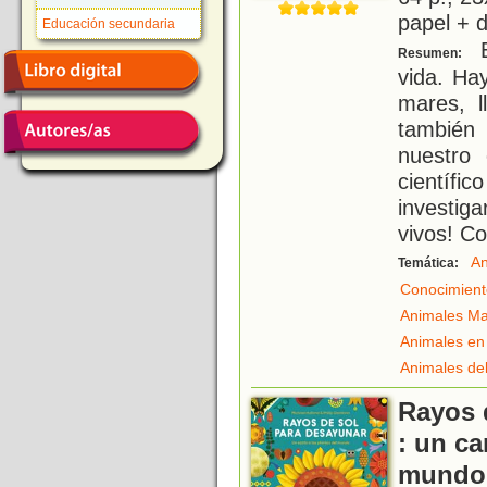
papel + d
Educación secundaria
E
Resumen:
vida. Ha
mares, l
también
nuestro
científ
investig
vivos! C
An
Temática:
Conocimient
Animales Ma
Animales en 
Animales de
Rayos 
: un ca
mundo