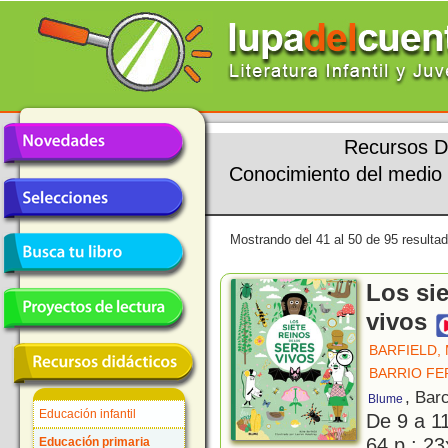
Recursos D
Conocimiento del medio
Mostrando del 41 al 50 de 95 resulta
Los sie
vivos
BARFIELD, 
BARRIO FE
, Bar
Blume
Educación infantil
De 9 a 1
64 p.; 23
Educación primaria