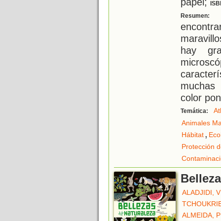
papel;
ISB
A
Resumen:
encontr
maravillo
hay gr
microsc
caracterí
muchas 
color pon
At
Temática:
Animales Ma
,
Hábitat
Eco
Protección d
Contaminac
Belleza
ALADJIDI, 
TCHOUKRI
ALMEIDA, 