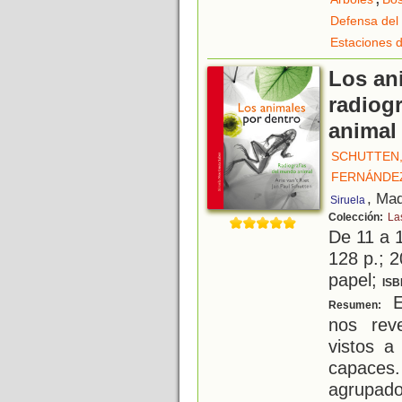
Defensa del
Estaciones d
Los an
radiog
animal
SCHUTTEN,
FERNÁNDE
, Mad
Siruela
Colección:
La
De 11 a 
128 p.; 2
papel;
ISB
E
Resumen:
nos rev
vistos a
capaces
agrupad