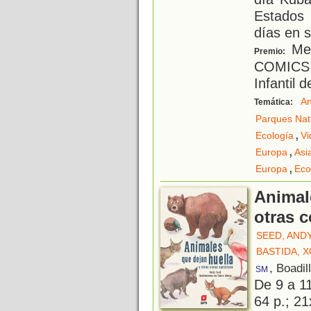
Estados 
días en 
Men
Premio:
COMICS M
Infantil 
An
Temática:
Parques Nat
,
Ecología
Vi
,
Europa
Asi
,
Europa
Eco
Animal
otras 
SEED, AND
BASTIDA, 
, Boadil
SM
De 9 a 1
64 p.; 21