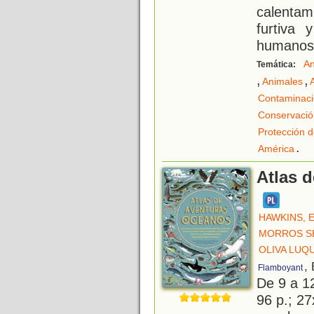
calentam
furtiva 
humanos
An
Temática:
,
,
Animales
Contaminac
Conservació
Protección d
.
América
Atlas 
HAWKINS, 
MORROS S
OLIVA LUQU
,
Flamboyant
De 9 a 1
96 p.; 27