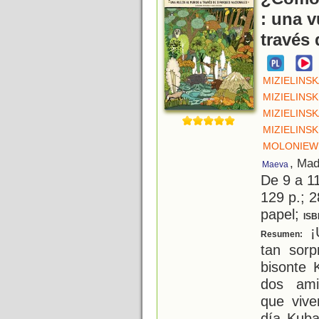
: una v
través
MIZIELINS
MIZIELINSK
MIZIELINS
MIZIELINSK
MOLONIEWI
, Mad
Maeva
De 9 a 1
129 p.; 2
papel;
ISB
¡Ú
Resumen:
tan sorp
bisonte 
dos ami
que vive
día Kuba