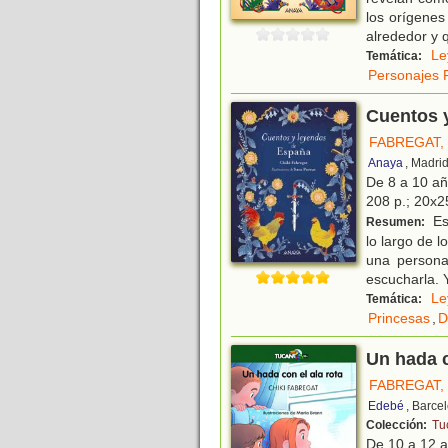
los orígene
alrededor y 
Le
Temática:
Personajes 
Cuentos 
FABREGAT, 
Anaya
, Madri
De 8 a 10 a
208 p.; 20x25
Es
Resumen:
lo largo de 
una persona
escucharla. 
Le
Temática:
Princesas
,
D
Un hada c
FABREGAT, 
Edebé
, Barce
Colección:
Tu
De 10 a 12 