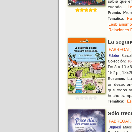
sabía que er
cuando
...
L
Prem
Premio:
Fa
Temática:
Lesbianismo
Relaciones F
La segun
FABREGAT, 
Edebé
, Barce
Colección:
Tu
De 8 a 10 añ
152 p.; 13x20
La
Resumen:
un deseo en
que todos s
hecho tramp
Es
Temática:
Sólo trec
FABREGAT, 
Diquesí
, Madr