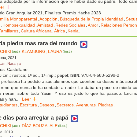
a adoptada por la información que le había dado su padre. Todo cam
eer
io Gran Angular 2021, Finalista Premio Hache 2023
milia Monoparental
,
Adopción
,
Búsqueda de la Propia Identidad
,
Sexua
,
Homosexualidad
,
Amistad
,
Redes Sociales
,
Amor
,
Relaciones Person
amiliares
,
Cultura Africana
,
África
,
Kenia
.
da piedra mas rara del mundo
CHIKI
KLAMBURG, LAURA
(aut.)
(ilust.)
lona, 2021
cán. Naranja
os. Castellano.
 cm.; rústica; 1ª ed., 1ª imp.; papel;
978-84-683-5299-2
ISBN:
 profesora ha pedido a sus alumnos que cuenten su deseo más secret
orme que nunca le ha contado a nadie. Le daba un poco de miedo con
e rieran, sobre todo Yasin. Y eso es justo lo que ha pasado. Encim
as y han
...
Leer
tudiantes
,
Escritura
,
Deseos
,
Secretos
,
Aventuras
,
Piedras
.
e días para arreglar a papá
CHIKI
DÍAZ BOUZA, ALE
(aut.)
(ilust.)
id, 2019