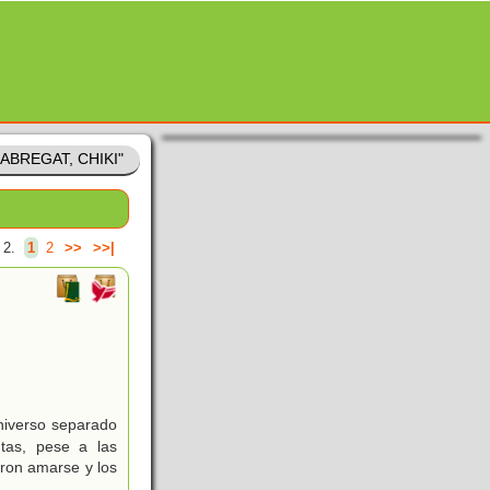
"FABREGAT, CHIKI"
 2.
1
2
>>
>>|
niverso separado
tas, pese a las
eron amarse y los