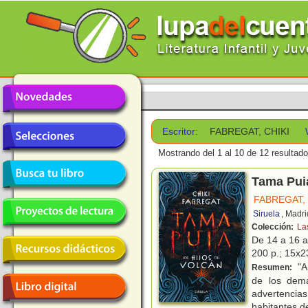
Escritor:
FABREGAT, CHIKI
Mostrando del 1 al 10 de 12 resultado
Tama Puia
FABREGAT, 
Siruela
, Madri
Colección:
La
De 14 a 16 
200 p.; 15x23
"A
Resumen:
de los demá
advertencias
habitantes 