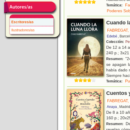
Fa
Temática:
Poderes Sob
Cuando la
Escritores/as
FABREGAT, 
Ilustradores/as
Edebé
, Barce
Colección:
Pe
De 12 a 14 
240 p.; 3x21 
"2
Resumen:
se apagan l
había dado 
Siempre hací
Pu
Temática:
Cuentos 
FABREGAT, 
Anaya
, Madri
De 8 a 10 a
160 p.; 20x25
De
Resumen:
revelan cómo