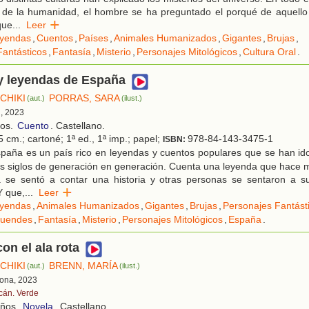
s de la humanidad, el hombre se ha preguntado el porqué de aquello
que
...
Leer
yendas
,
Cuentos
,
Países
,
Animales Humanizados
,
Gigantes
,
Brujas
,
Fantásticos
,
Fantasía
,
Misterio
,
Personajes Mitológicos
,
Cultura Oral
.
y leyendas de España
CHIKI
PORRAS, SARA
(aut.)
(ilust.)
d, 2023
ños.
Cuento
. Castellano.
 cm.; cartoné; 1ª ed., 1ª imp.; papel;
978-84-143-3475-1
ISBN:
paña es un país rico en leyendas y cuentos populares que se han ido
los siglos de generación en generación. Cuenta una leyenda que hace
 se sentó a contar una historia y otras personas se sentaron a s
Y que,
...
Leer
yendas
,
Animales Humanizados
,
Gigantes
,
Brujas
,
Personajes Fantást
uendes
,
Fantasía
,
Misterio
,
Personajes Mitológicos
,
España
.
on el ala rota
CHIKI
BRENN, MARÍA
(aut.)
(ilust.)
lona, 2023
cán. Verde
años.
Novela
. Castellano.