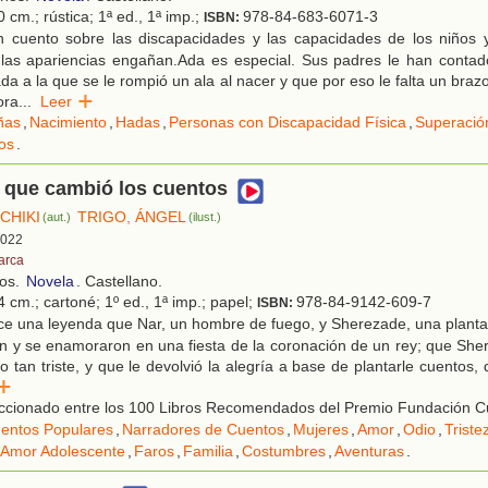
 cm.; rústica; 1ª ed., 1ª imp.;
978-84-683-6071-3
ISBN:
 cuento sobre las discapacidades y las capacidades de los niños 
las apariencias engañan.Ada es especial. Sus padres le han contad
da a la que se le rompió un ala al nacer y que por eso le falta un bra
ora
...
Leer
ñas
,
Nacimiento
,
Hadas
,
Personas con Discapacidad Física
,
Superació
os
.
 que cambió los cuentos
CHIKI
TRIGO, ÁNGEL
(aut.)
(ilust.)
 2022
 arca
ños.
Novela
. Castellano.
 cm.; cartoné; 1º ed., 1ª imp.; papel;
978-84-9142-609-7
ISBN:
ce una leyenda que Nar, un hombre de fuego, y Sherezade, una planta
n y se enamoraron en una fiesta de la coronación de un rey; que She
rlo tan triste, y que le devolvió la alegría a base de plantarle cuentos
r
ccionado entre los 100 Libros Recomendados del Premio Fundación C
entos Populares
,
Narradores de Cuentos
,
Mujeres
,
Amor
,
Odio
,
Triste
Amor Adolescente
,
Faros
,
Familia
,
Costumbres
,
Aventuras
.