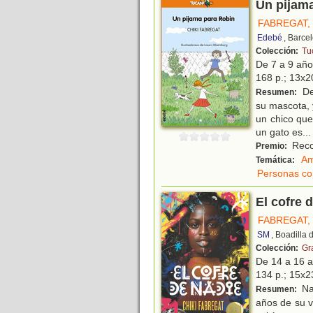
Un pijam
FABREGAT, 
Edebé
, Barce
Colección:
Tu
De 7 a 9 añ
168 p.; 13x20
Des
Resumen:
su mascota, 
un chico que
un gato es
...
Reco
Premio:
Am
Temática:
Personas co
El cofre 
FABREGAT, 
SM
, Boadilla
Colección:
Gr
De 14 a 16 
134 p.; 15x23
Nad
Resumen:
años de su vi