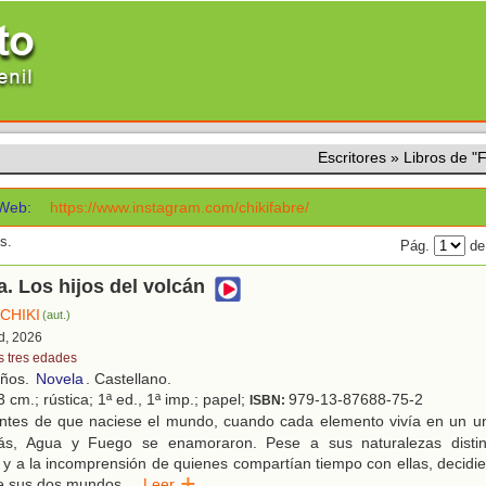
Escritores
»
Libros de 
Web:
https://www.instagram.com/chikifabre/
s.
Pág.
de
. Los hijos del volcán
CHIKI
(aut.)
d, 2026
s tres edades
años.
Novela
. Castellano.
 cm.; rústica; 1ª ed., 1ª imp.; papel;
979-13-87688-75-2
ISBN:
ntes de que naciese el mundo, cuando cada elemento vivía en un u
s, Agua y Fuego se enamoraron. Pese a sus naturalezas distin
 y a la incomprensión de quienes compartían tiempo con ellas, decidi
de sus dos mundos
...
Leer