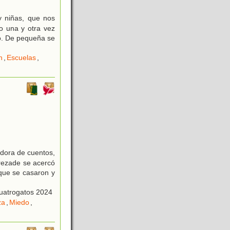
y niñas, que nos
o una y otra vez
zo. De pequeña se
n
,
Escuelas
,
dora de cuentos,
rezade se acercó
, que se casaron y
uatrogatos 2024
za
,
Miedo
,