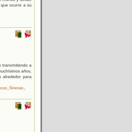
 que ocurre a su
 transmitiendo a
 muchísimos años,
u alrededor para
icos
,
Sirenas
,