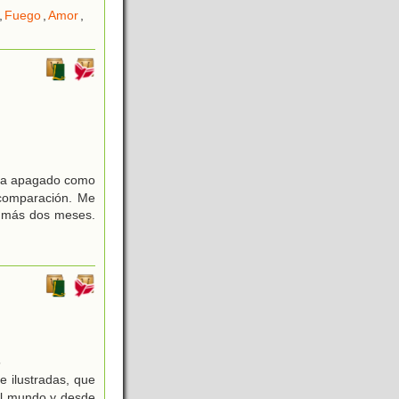
,
Fuego
,
Amor
,
bía apagado como
 comparación. Me
n más dos meses.
5
e ilustradas, que
 el mundo y desde