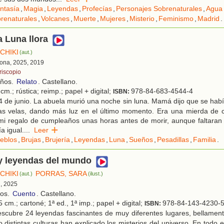
ntasía
,
Magia
,
Leyendas
,
Profecías
,
Personajes Sobrenaturales
,
Agua
renaturales
,
Volcanes
,
Muerte
,
Mujeres
,
Misterio
,
Feminismo
,
Madrid
.
 Luna llora
CHIKI
(aut.)
lona, 2025, 2019
riscopio
años.
Relato
. Castellano.
cm.; rústica; reimp.; papel + digital;
978-84-683-4544-4
ISBN:
4 de junio. La abuela murió una noche sin luna. Mamá dijo que se ha
as velas, dando más luz en el último momento. Era una mierda de
mi regalo de cumpleaños unas horas antes de morir, aunque faltara
a igual.
...
Leer
eblos
,
Brujas
,
Brujería
,
Leyendas
,
Luna
,
Sueños
,
Pesadillas
,
Familia
.
y leyendas del mundo
CHIKI
PORRAS, SARA
(aut.)
(ilust.)
d, 2025
ños.
Cuento
. Castellano.
 cm.; cartoné; 1ª ed., 1ª imp.; papel + digital;
978-84-143-4230-
ISBN:
scubre 24 leyendas fascinantes de muy diferentes lugares, bellament
 distintas culturas han explicado los misterios del universo. En todo