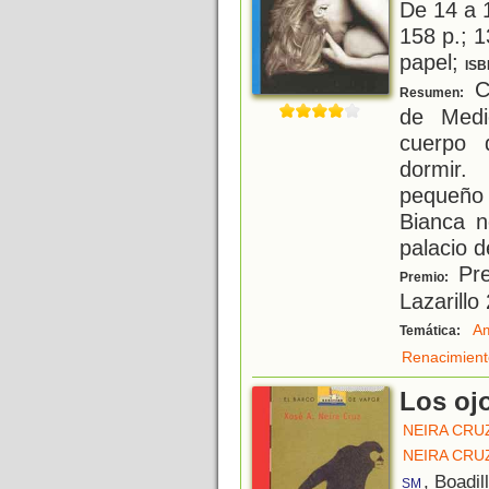
De 14 a 
158 p.; 1
papel;
ISB
C
Resumen:
de Medi
cuerpo 
dormir.
pequeño 
Bianca n
palacio d
Pre
Premio:
Lazarillo
A
Temática:
Renacimient
Los oj
NEIRA CRUZ
NEIRA CRUZ
, Boadil
SM