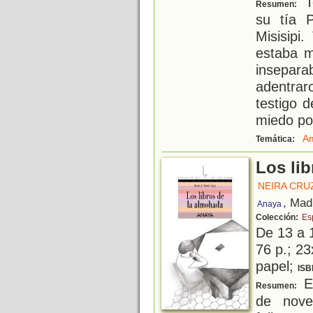
T
Resumen:
su tía P
Misisipi
estaba m
insepar
adentra
testigo 
miedo po
Am
Temática:
Los li
NEIRA CRUZ
, Mad
Anaya
Colección:
Es
De 13 a 
76 p.; 23
papel;
ISB
En
Resumen:
de nove