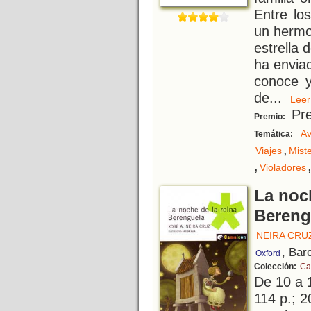
Entre lo
un hermo
estrella 
ha envia
conoce y
de
...
Le
Pre
Premio:
Av
Temática:
,
Viajes
Miste
,
Violadores
La noch
Bereng
NEIRA CRUZ
, Bar
Oxford
Colección:
Ca
De 10 a 
114 p.; 2