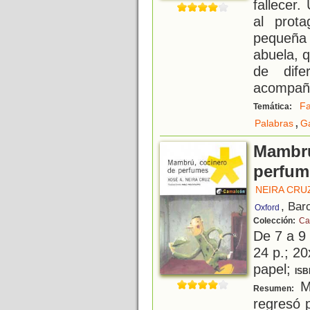
fallecer
al prota
pequeña 
abuela, 
de dife
acompañ
Fa
Temática:
,
Palabras
Ga
Mambrú
perfum
NEIRA CRUZ
, Bar
Oxford
Colección:
Ca
De 7 a 9
24 p.; 20
papel;
ISB
Ma
Resumen:
regresó 