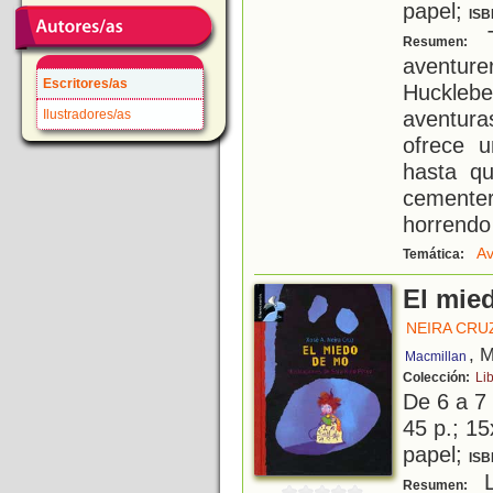
papel;
ISB
T
Resumen:
aventure
Escritores/as
Huckleb
aventuras
Ilustradores/as
ofrece u
hasta q
cemente
horrendo 
Av
Temática:
El mie
NEIRA CRUZ
, 
Macmillan
Colección:
Li
De 6 a 7
45 p.; 15
papel;
ISB
L
Resumen: