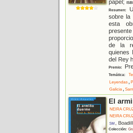
papel;
ISB
Un
Resumen:
sobre la
esta obr
presen
proporci
de la r
quienes 
del Rey 
Pre
Premio:
Te
Temática:
,
Leyendas
P
,
Galicia
San
El arm
NEIRA CRUZ
NEIRA CRUZ
, Boadil
SM
Colección:
Gr