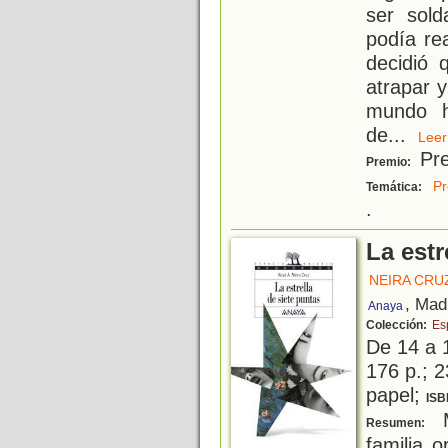
ser sol
podía re
decidió 
atrapar 
mundo h
de
...
Le
Pre
Premio:
Pr
Temática:
.
La estr
NEIRA CRUZ
, Mad
Anaya
Colección:
Es
De 14 a 
176 p.; 2
papel;
ISB
M
Resumen:
familia o