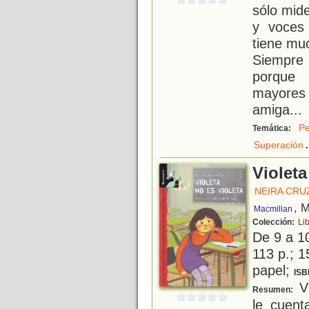
sólo mid
y voces 
tiene muc
Siempre 
porque 
mayores 
amiga
...
Pe
Temática:
.
Superación
Violeta
NEIRA CRUZ
, 
Macmillan
Colección:
Li
De 9 a 1
113 p.; 1
papel;
ISB
Vi
Resumen:
le cuent