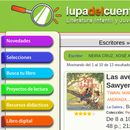
Escritores
Escritor:
NEIRA CRUZ, XOSÉ A
Mostrando del 1 al 10 de 13 resultado
Las av
Sawye
TWAIN, MA
ANDRADA, 
, B
La Galera
Colección:
Pe
De 8 a 1
48 p.; 21