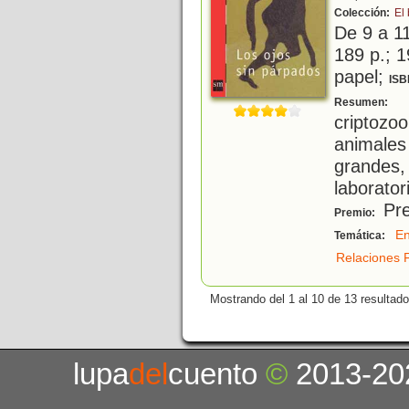
Colección:
El
De 9 a 1
189 p.; 1
papel;
ISB
L
Resumen:
criptozo
animales
grandes
laboratori
Pre
Premio:
E
Temática:
Relaciones F
Mostrando del 1 al 10 de 13 resultado
lupa
del
cuento
©
2013-20