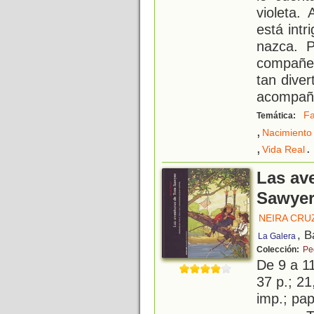
violeta.
está int
nazca. 
compañe
tan dive
acompañ
Fa
Temática:
,
Nacimiento
,
.
Vida Real
Las av
Sawye
NEIRA CRUZ
, B
La Galera
Colección:
Pe
De 9 a 1
37 p.; 21
imp.; pa