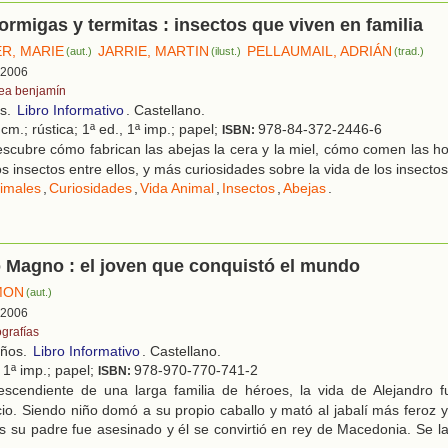
ormigas y termitas : insectos que viven en familia
ER, MARIE
JARRIE, MARTIN
PELLAUMAIL, ADRIÁN
(aut.)
(ilust.)
(trad.)
, 2006
tea benjamín
os.
Libro Informativo
. Castellano.
cm.; rústica; 1ª ed., 1ª imp.; papel;
978-84-372-2446-6
ISBN:
scubre cómo fabrican las abejas la cera y la miel, cómo comen las h
 insectos entre ellos, y más curiosidades sobre la vida de los insectos
imales
,
Curiosidades
,
Vida Animal
,
Insectos
,
Abejas
.
 Magno : el joven que conquistó el mundo
MON
(aut.)
, 2006
ografías
años.
Libro Informativo
. Castellano.
, 1ª imp.; papel;
978-970-770-741-2
ISBN:
scendiente de una larga familia de héroes, la vida de Alejandro fu
cio. Siendo niño domó a su propio caballo y mató al jabalí más feroz 
s su padre fue asesinado y él se convirtió en rey de Macedonia. Se l