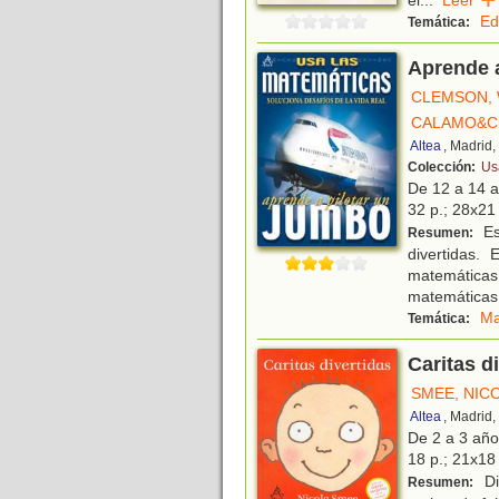
el
...
Leer
Ed
Temática:
Aprende a
CLEMSON,
CALAMO&C
Altea
, Madrid
Colección:
Us
De 12 a 14 
32 p.; 28x21 
Es
Resumen:
divertidas.
matemáticas 
matemáticas
Ma
Temática:
Caritas d
SMEE, NIC
Altea
, Madrid
De 2 a 3 añ
18 p.; 21x18 
Di
Resumen: