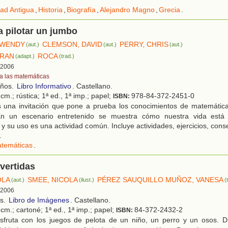
ad Antigua
,
Historia
,
Biografía
,
Alejandro Magno
,
Grecia
.
 pilotar un jumbo
 WENDY
CLEMSON, DAVID
PERRY, CHRIS
(aut.)
(aut.)
(aut.)
RAN
ROCA
(adapt.)
(trad.)
, 2006
a las matemáticas
años.
Libro Informativo
. Castellano.
cm.; rústica; 1ª ed., 1ª imp.; papel;
978-84-372-2451-0
ISBN:
 una invitación que pone a prueba los conocimientos de matemática
 En un escenario entretenido se muestra cómo nuestra vida está
y su uso es una actividad común. Incluye actividades, ejercicios, conse
.
temáticas
.
ivertidas
OLA
SMEE, NICOLA
PÉREZ SAUQUILLO MUÑOZ, VANESA
(aut.)
(ilust.)
(
, 2006
os.
Libro de Imágenes
. Castellano.
cm.; cartoné; 1ª ed., 1ª imp.; papel;
84-372-2432-2
ISBN:
sfruta con los juegos de pelota de un niño, un perro y un osos. Di