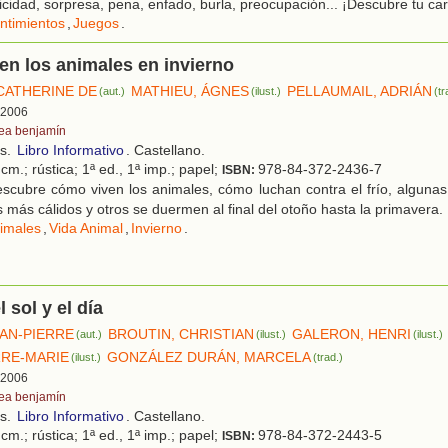
licidad, sorpresa, pena, enfado, burla, preocupación... ¡Descubre tu cari
ntimientos
,
Juegos
.
n los animales en invierno
 CATHERINE DE
MATHIEU, ÁGNES
PELLAUMAIL, ADRIÁN
(aut.)
(ilust.)
(tr
, 2006
tea benjamín
os.
Libro Informativo
. Castellano.
cm.; rústica; 1ª ed., 1ª imp.; papel;
978-84-372-2436-7
ISBN:
scubre cómo viven los animales, cómo luchan contra el frío, algunas
s más cálidos y otros se duermen al final del otoño hasta la primavera.
imales
,
Vida Animal
,
Invierno
.
l sol y el día
EAN-PIERRE
BROUTIN, CHRISTIAN
GALERON, HENRI
(aut.)
(ilust.)
(ilust.)
RRE-MARIE
GONZÁLEZ DURÁN, MARCELA
(ilust.)
(trad.)
, 2006
tea benjamín
os.
Libro Informativo
. Castellano.
cm.; rústica; 1ª ed., 1ª imp.; papel;
978-84-372-2443-5
ISBN: