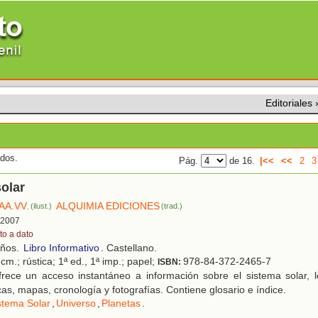
Editoriales
ados.
Pág.
de 16.
|<<
<<
2
3
olar
AA.VV.
ALQUIMIA EDICIONES
(ilust.)
(trad.)
, 2007
to a dato
años.
Libro Informativo
. Castellano.
cm.; rústica; 1ª ed., 1ª imp.; papel;
978-84-372-2465-7
ISBN:
rece un acceso instantáneo a información sobre el sistema solar, lo
cas, mapas, cronología y fotografías. Contiene glosario e índice.
stema Solar
,
Universo
,
Planetas
.