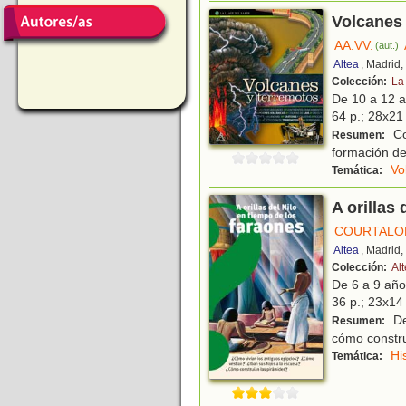
Volcanes
AA.VV.
(aut.)
Altea
, Madrid
Colección:
La
De 10 a 12 
64 p.; 28x21 
Co
Resumen:
formación de 
Vo
Temática:
A orillas
COURTALO
Altea
, Madrid
Colección:
Al
De 6 a 9 añ
36 p.; 23x14 
De
Resumen:
cómo constru
Hi
Temática: