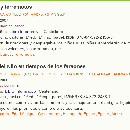
 y terremotos
AA.VV.
CÁLAMO & CRAN
(ilust.)
(trad.)
, 2007
 llave del saber
años.
Libro Informativo
. Castellano.
cm.; cartoné; 1ª ed., 1ª imp.; papel;
978-84-372-2456-5
ISBN:
n ilustraciones y desplegable los niños y las niñas aprenderán de
los volcanes, los terremotos, etc.
lcanes
,
Terremotos
.
 del Nilo en tiempos de los faraones
N, CORINNE
BROUTIN, CHRISTIAN
PELLAUMAIL, ADRIÁN
(aut.)
(ilust.)
, 2006
tea benjamín
os.
Libro Informativo
. Castellano.
cm.; rústica; 1ª ed., 1ª imp.; papel;
978-84-372-2438-1
ISBN:
scubre cómo vivían los hombres y las mujeres en el antiguo Egipt
yeron las pirámides o cómo era su escritura.
storia
,
Edad Antigua
,
Costumbres
,
Historia de Egipto
,
Egipto
,
África
.