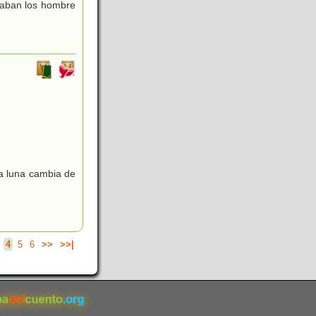
naban los hombre
la luna cambia de
4
5
6
>>
>>|