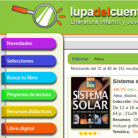
Editorial:
Altea
Mostrando del 31 al 40 de 151 result
Sistema s
AA.VV.
(aut.)
Altea
, Madrid
Colección:
Da
De 12 a 16 
64 p.; 21x28 
Of
Resumen:
Incluye gráfi
Si
Temática: