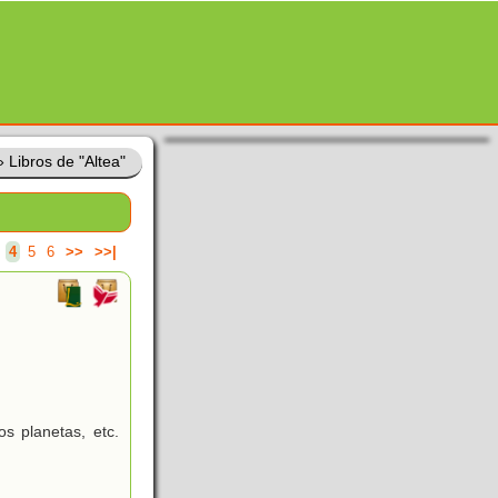
»
Libros de "Altea"
4
5
6
>>
>>|
s planetas, etc.