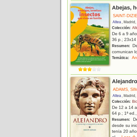
Abejas, h
SAINT-DIZI
Altea
, Madrid
Colección:
Al
De 6 a 9 añ
36 p.; 23x14 
De
Resumen:
comunican los
An
Temática:
Alejandro
ADAMS, SI
Altea
, Madrid
Colección:
Bi
De 12 a 14 
64 p.; 1ª ed.
De
Resumen:
desde su ini
tenía 20 año