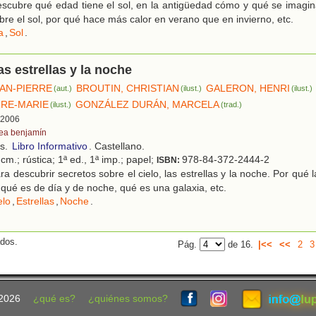
scubre qué edad tiene el sol, en la antigüedad cómo y qué se imagi
bre el sol, por qué hace más calor en verano que en invierno, etc.
a
,
Sol
.
las estrellas y la noche
EAN-PIERRE
BROUTIN, CHRISTIAN
GALERON, HENRI
(aut.)
(ilust.)
(ilust.)
RRE-MARIE
GONZÁLEZ DURÁN, MARCELA
(ilust.)
(trad.)
, 2006
tea benjamín
os.
Libro Informativo
. Castellano.
cm.; rústica; 1ª ed., 1ª imp.; papel;
978-84-372-2444-2
ISBN:
a descubrir secretos sobre el cielo, las estrellas y la noche. Por qué 
 qué es de día y de noche, qué es una galaxia, etc.
elo
,
Estrellas
,
Noche
.
ados.
Pág.
de 16.
|<<
<<
2
3
2026
¿qué es?
¿quiénes somos?