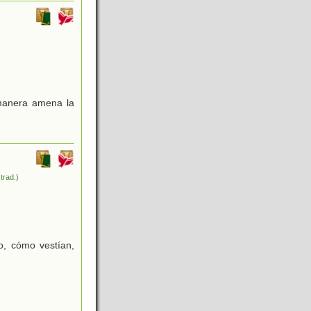
 manera amena la
(trad.)
o, cómo vestían,