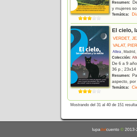
De
Resumen:
y mujeres so
Dí
Temática:
El cielo, 
VERDET, J
VALAT, PIE
Altea
, Madrid
Colección:
Al
De 6 a 9 añ
36 p.; 23x14 
Par
Resumen:
aspecto, por
Ci
Temática:
Mostrando del 31 al 40 de 151 result
lupa
del
cuento
©
2013-