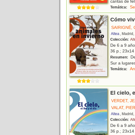
caritas de fe
Se
Temática:
Cómo vive
SAIRIGNÉ,
Altea
, Madrid
Colección:
Al
De 6 a 9 añ
36 p.; 23x14 
De
Resumen:
Sur a lugare
An
Temática:
El cielo, e
VERDET, J
VALAT, PIE
Altea
, Madrid
Colección:
Al
De 6 a 9 añ
36 p.; 23x14 