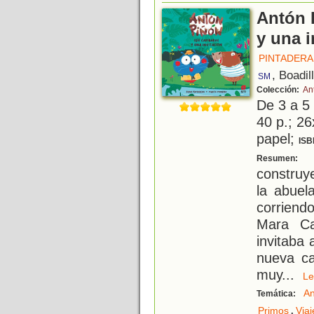
Antón 
y una i
PINTADERA
, Boadil
SM
Colección:
An
De 3 a 5
40 p.; 26
papel;
ISB
A
Resumen:
construy
la abuel
corriend
Mara Ca
invitaba 
nueva ca
muy
...
L
An
Temática:
,
Primos
Viaj