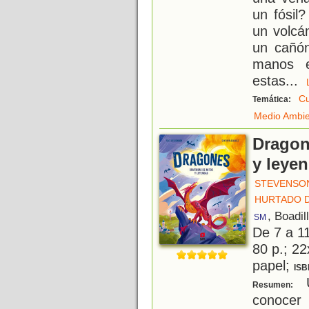
un fósil
un volcá
un cañón
manos e
estas
...
Cu
Temática:
Medio Ambi
Dragon
y leye
STEVENSON
HURTADO D
, Boadil
SM
De 7 a 1
80 p.; 22
papel;
ISB
U
Resumen:
conocer 