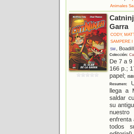
Animales Sa
Catninj
Garra
CODY, MA
SAMPERE I
, Boadil
SM
Colección:
Ca
De 7 a 9
166 p.; 1
papel;
ISB
U
Resumen:
llega a 
saldar c
su antig
nuestro
enfrenta
todos s
editorial)