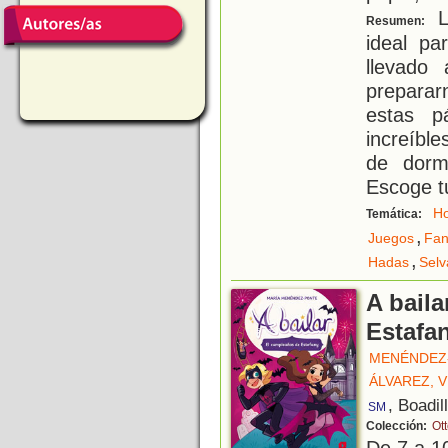
L
Resumen:
ideal p
llevado
preparar
estas p
increíble
de dormi
Escoge t
Ho
Temática:
,
Juegos
Fan
,
Hadas
Selv
A baila
Estafa
MENÉNDEZ-
ÁLVAREZ, 
, Boadil
SM
Colección:
Ot
De 7 a 1