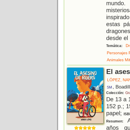
mundo. 
misteri
inspirad
estas pá
dragone
desde el 
D
Temática:
Personajes 
Animales Mit
El ases
LÓPEZ, NA
, Boadil
SM
Colección:
Gr
De 13 a 
152 p.; 1
papel;
ISB
A
Resumen:
años qu