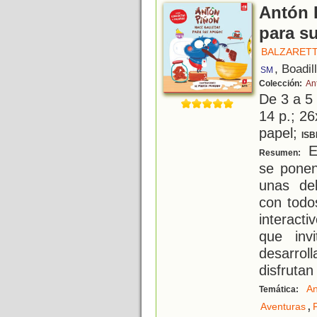
Antón 
para s
BALZARETT
, Boadil
SM
Colección:
An
De 3 a 5
14 p.; 26
papel;
ISB
En
Resumen:
se pone
unas del
con todo
interact
que inv
desarro
disfrutan
An
Temática:
,
Aventuras