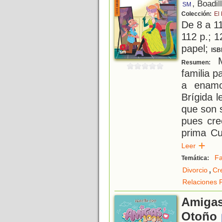
, Boadil
SM
Colección:
El
De 8 a 1
112 p.; 1
papel;
ISB
M
Resumen:
familia p
a enamo
Brígida l
que son s
pues cre
prima Cu
Leer
Fa
Temática:
,
Divorcio
Cr
Relaciones F
Amigas
Otoño