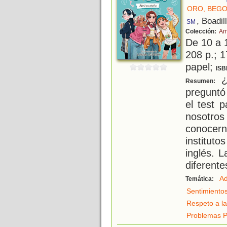
ORO, BEG
, Boadil
SM
Colección:
Am
De 10 a 
208 p.; 1
papel;
ISB
¿
Resumen:
preguntó
el test 
nosotr
conocer
institut
inglés. 
diferente
Ad
Temática:
Sentimiento
Respeto a la
Problemas P