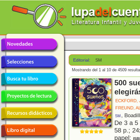
Editorial:
SM
Mostrando del 1 al 10 de 4509 result
500 su
elegirá
ECKFORD, 
FREUND, A
, Boadil
SM
De 3 a 5
58 p.; 24
papel;
ISB