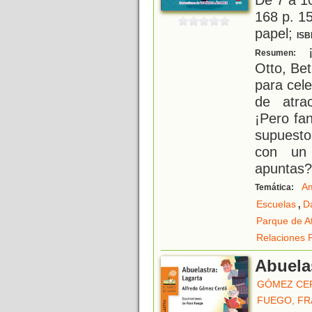
168 p. 15
papel;
ISB
¡
Resumen:
Otto, Be
para cele
de atra
¡Pero fa
supuesto
con un 
apuntas?
Am
Temática:
,
Escuelas
D
Parque de A
Relaciones 
Abuela
GÓMEZ CE
FUEGO, FR