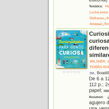
H
Temática:
Lucha entre 
,
Disfraces
A
,
Amistad
Em
Curios
curiosa
difere
similar
WILSHER, 
PORRO ROD
, Boadil
SM
De 6 a 1
112 p.; 2
papel;
ISB
¿
Resumen:
agujero 
una vena