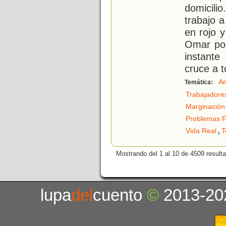
domicili
trabajo 
en rojo 
Omar por
instante
cruce a 
A
Temática:
Trabajadore
Marginación 
Problemas F
,
Vida Real
T
Mostrando del 1 al 10 de 4509 result
lupa
del
cuento
©
2013-20