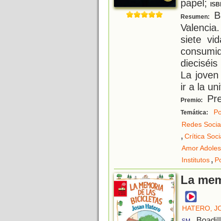
papel;
ISB
Bl
Resumen:
Valencia
siete vi
consumi
dieciséi
La joven 
ir a la u
Pre
Premio:
Po
Temática:
Redes Socia
,
Crítica Soci
Amor Adoles
,
Institutos
P
La memo
HATERO, J
, Boadil