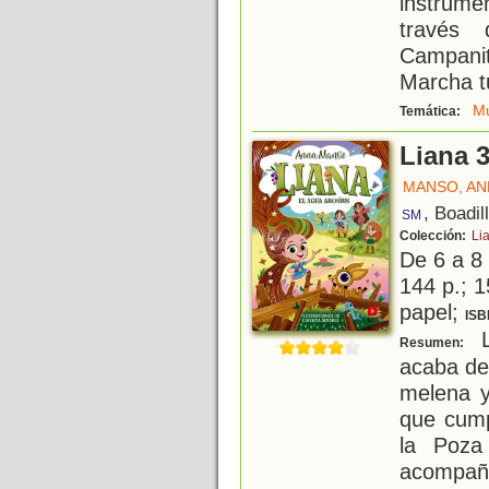
instrum
través
Campani
Marcha t
Mú
Temática:
Liana 3
MANSO, AN
, Boadil
SM
Colección:
Li
De 6 a 8
144 p.; 1
papel;
ISB
L
Resumen:
acaba de
melena y
que cump
la Poza
acompaña