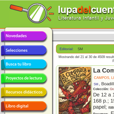
Editorial:
SM
Mostrando del 21 al 30 de 4509 resul
La Com
CAMPOS, 
, Boadil
SM
Colección:
Gr
De 12 a 
168 p.; 1
papel;
ISB
En