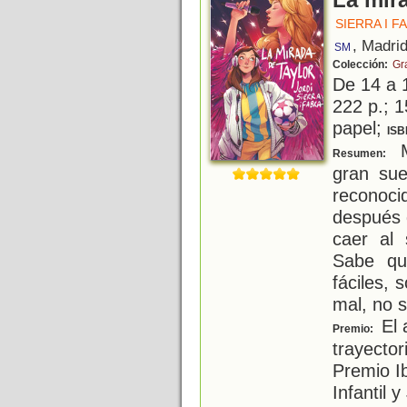
La mir
SIERRA I F
, Madri
SM
Colección:
Gr
De 14 a 
222 p.; 1
papel;
ISB
M
Resumen:
gran sue
reconoc
después 
caer al
Sabe qu
fáciles,
mal, no s
El 
Premio:
trayector
Premio I
Infantil 