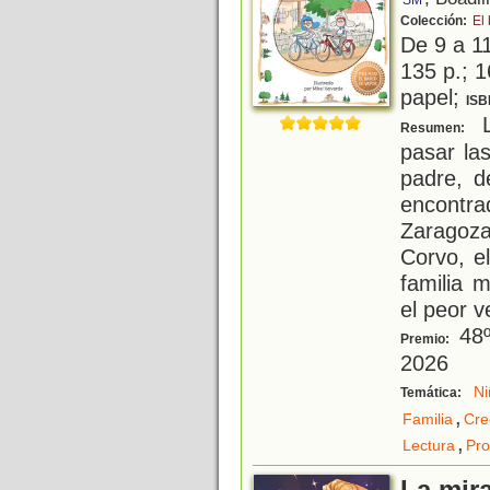
SM
Colección:
El
De 9 a 1
135 p.; 1
papel;
ISB
L
Resumen:
pasar la
padre, 
encont
Zaragoza
Corvo, e
familia 
el peor 
48º
Premio:
2026
Ni
Temática:
,
Familia
Cre
,
Lectura
Pro