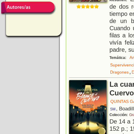
Resumen:
de dos r
tiempo e
de un b
Cuando u
filas a 
vivía fe
padre, s
Am
Temática:
Supervivenc
,
Dragones
D
La cuar
Cuervo
QUINTAS G
, Boadil
SM
Colección:
Gr
De 14 a 
152 p.; 1