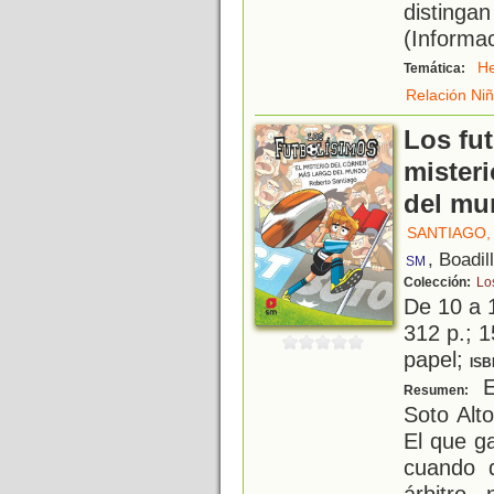
distinga
(Informac
H
Temática:
Relación Ni
Los fut
misteri
del mu
SANTIAGO,
, Boadil
SM
Colección:
Lo
De 10 a 
312 p.; 1
papel;
ISB
Es
Resumen:
Soto Alt
El que g
cuando 
árbitro