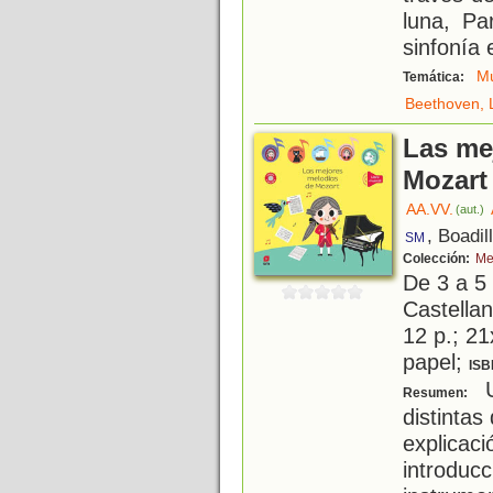
luna, Pa
sinfonía 
Mú
Temática:
Beethoven, 
Las me
Mozart
AA.VV.
(aut.)
, Boadil
SM
Colección:
Me
De 3 a 5
Castellan
12 p.; 21
papel;
ISB
U
Resumen:
distinta
explic
introduc