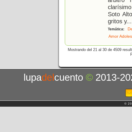
clarísim
Soto Alt
gritos y
...
De
Temática:
Amor Adoles
Mostrando del 21 al 30 de 4509 resul
lupa
del
cuento
©
2013-20
© 20