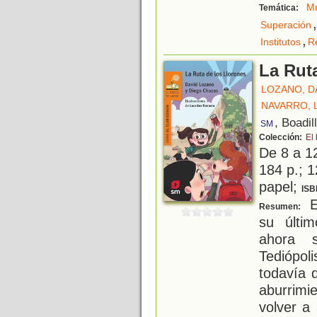
Mu
Temática:
,
Superación
,
Institutos
R
La Rut
LOZANO, D
NAVARRO,
, Boadil
SM
Colección:
El
De 8 a 1
184 p.; 1
papel;
ISB
E
Resumen:
su últi
ahora 
Tediópol
todavía 
aburrimi
volver a