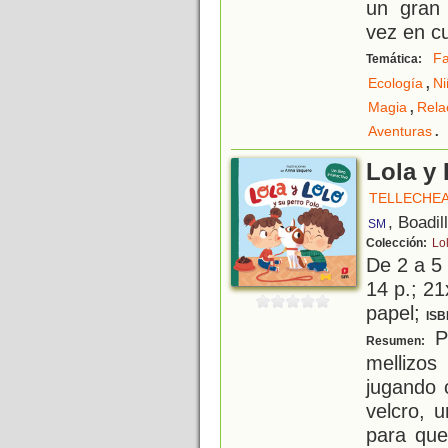
un gran
vez en c
Fa
Temática:
,
Ecología
Ni
,
Magia
Rela
.
Aventuras
Lola y 
TELLECHEA
, Boadil
SM
Colección:
Lo
De 2 a 5
14 p.; 21
papel;
ISB
Po
Resumen:
mellizos
jugando 
velcro, 
para que