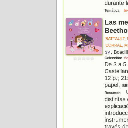
durante 
In
Temática:
Las me
Beetho
BATTAULT, 
CORRAL, 
, Boadil
SM
Colección:
Me
De 3 a 5
Castellan
12 p.; 21
papel;
ISB
U
Resumen:
distinta
explic
introduc
instrum
través d