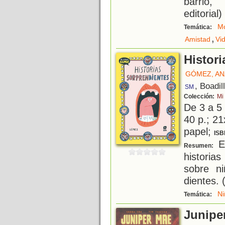
barrio,
editorial)
Mo
Temática:
,
Amistad
Vi
Histor
GÓMEZ, AN
, Boadil
SM
Colección:
Mi
De 3 a 5
40 p.; 21
papel;
ISB
En
Resumen:
historia
sobre n
dientes. 
Ni
Temática:
Juniper