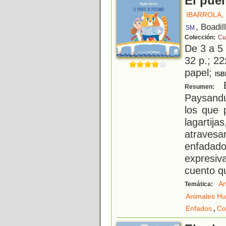
El pue
IBARROLA,
, Boadil
SM
Colección:
Cu
De 3 a 5
32 p.; 22
papel;
ISB
E
Resumen:
Paysandú
los que 
lagartij
atraves
enfada
expresiv
cuento q
An
Temática:
Animales H
,
Enfados
Co