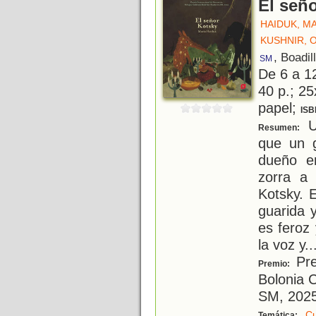
El señ
HAIDUK, M
KUSHNIR, 
, Boadil
SM
De 6 a 1
40 p.; 25
papel;
ISB
U
Resumen:
que un 
dueño e
zorra a
Kotsky. E
guarida 
es feroz
la voz y
..
Pre
Premio:
Bolonia 
SM, 202
Cu
Temática: