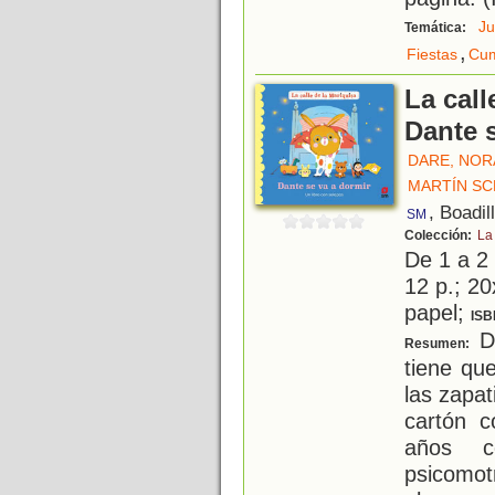
J
Temática:
,
Fiestas
Cum
La call
Dante 
DARE, NOR
MARTÍN SC
, Boadil
SM
Colección:
La 
De 1 a 2
12 p.; 20
papel;
ISB
Da
Resumen:
tiene qu
las zapat
cartón 
años c
psicomo