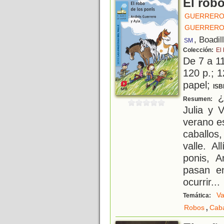
El robo
GUERRERO
GUERRERO
, Boadil
SM
Colección:
El
De 7 a 1
120 p.; 1
papel;
ISB
¿Q
Resumen:
Julia y 
verano es
caballos
valle. A
ponis, A
pasan e
ocurrir
...
Va
Temática:
,
Robos
Caba