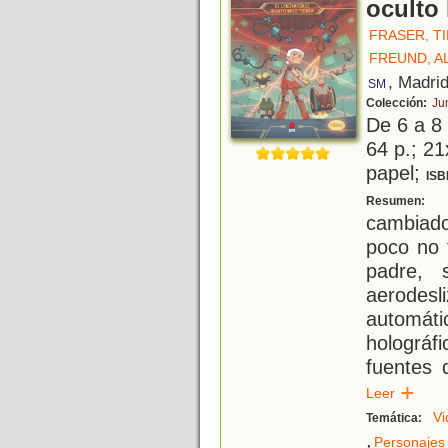
oculto 
FRASER, T
FREUND, A
, Madri
SM
Colección:
Ju
De 6 a 8
64 p.; 21
papel;
ISB
L
Resumen:
cambiad
poco no 
padre, 
aerodes
automát
holográf
fuentes 
Leer
Vi
Temática:
,
Personajes 