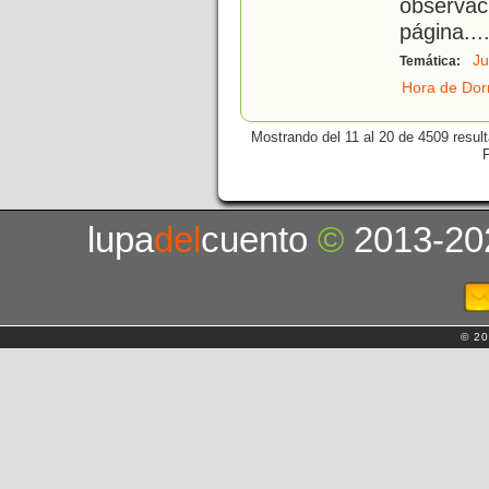
observa
página.
..
J
Temática:
Hora de Dor
Mostrando del 11 al 20 de 4509 resul
lupa
del
cuento
©
2013-20
© 20