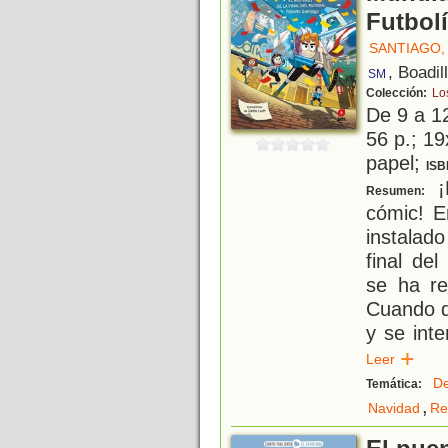
Futbol
SANTIAGO,
, Boadil
SM
Colección:
Lo
De 9 a 1
56 p.; 19
papel;
ISB
¡
Resumen:
cómic! E
instalad
final de
se ha re
Cuando de
y se int
Leer
De
Temática:
,
Navidad
Re