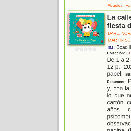
,
Abuelos
Fa
La call
fiesta 
DARE, NOR
MARTÍN SC
, Boadil
SM
Colección:
La 
De 1 a 2
12 p.; 20
papel;
ISB
P
Resumen:
y, con l
lo que n
cartón 
años c
psicomo
observa
página. 