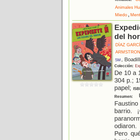
Animales H
,
Miedo
Ment
Expedie
del hor
DÍAZ GARCÍ
ARMSTRONG
, Boadil
SM
Colección:
Ex
De 10 a 
304 p.; 1
papel;
ISB
U
Resumen:
Faustino
barrio.
paranor
odiaron.
Pero qu