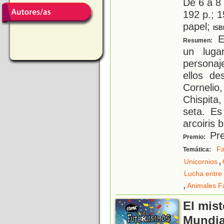
De 6 a 8
192 p.; 1
papel;
ISB
E
Resumen:
un luga
personaj
ellos de
Corneli
Chispita
seta. Es
arcoiris 
Pre
Premio:
Fa
Temática:
,
Unicornios
Lucha entre 
,
Animales F
El mist
Mundia