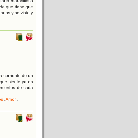
taría maravilloso
de que tiene que
anos y se viste y
a corriente de un
 que siente ya en
imientos de cada
os
,
Amor
,