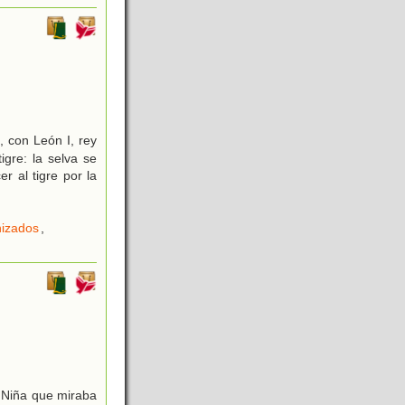
, con León I, rey
igre: la selva se
r al tigre por la
izados
,
a Niña que miraba