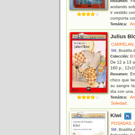
Fer
Resumen:
andando sobr
ir vestido c
comporta c
An
Temática:
Julius B
CARPELAN,
SM
, Boadilla
Colección:
El
De 12 a 13 
160 p.; 12x19
En 
Resumen:
chico que ti
su sangre la
día con una
.
Am
Temática:
Soledad
.
Kiwi
POSADAS,
SM
, Boadilla