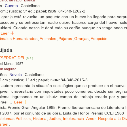
 barco de vapor. Blanca
os.
Cuento
. Castellano.
cm.; rústica; 5ª ed.; papel;
84-348-1262-2
ISBN:
granja está revuelta, un paquete con un huevo ha llegado para sorpr
suceden y se entrecortan, nadie quiere hacerse cargo del huevo, solo
uidará. Cuando nazca le dará todo su cariño aunque no tenga anda e
Leer
imales Humanizados
,
Animales
,
Pájaros
,
Granjas
,
Adopción
.
ijada
TSERRAT DEL
(aut.)
 del Monte, 1987
an angular
años.
Novela
. Castellano.
 cm.; rústica; 1ª ed.; papel;
84-348-2015-3
ISBN:
autora presenta la situación sociológica que se produce en el nuevo 
joven universitario con inquietudes poco comunes, decide sumergirs
blema ingresando en un kibutz: campo de trabajo creado por y par
rael.
...
Leer
ista Premio Gran Angular 1985, Premio Iberoamericano de Literatura Inf
 2007, por el conjunto de su obra, Lista de Honor Premio CCEI 1988
oblemas Políticos
,
Historia
,
Judíos
,
Intolerancia
,
Amor
,
Respeto a la Di
srael
.