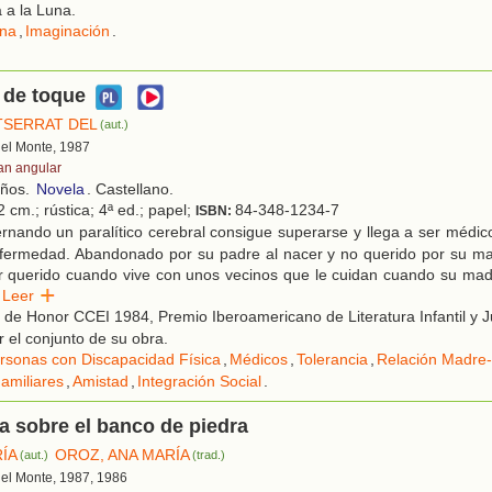
 a la Luna.
na
,
Imaginación
.
 de toque
TSERRAT DEL
(aut.)
 del Monte, 1987
an angular
años.
Novela
. Castellano.
 cm.; rústica; 4ª ed.; papel;
84-348-1234-7
ISBN:
nando un paralítico cerebral consigue superarse y llega a ser médico
nfermedad. Abandonado por su padre al nacer y no querido por su ma
r querido cuando vive con unos vecinos que le cuidan cuando su mad
Leer
 de Honor CCEI 1984, Premio Iberoamericano de Literatura Infantil y J
 el conjunto de su obra.
rsonas con Discapacidad Física
,
Médicos
,
Tolerancia
,
Relación Madre-
amiliares
,
Amistad
,
Integración Social
.
 sobre el banco de piedra
RÍA
OROZ, ANA MARÍA
(aut.)
(trad.)
 del Monte, 1987, 1986