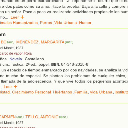
nando es un perro extraordinario. De repente se le ocurre que el es
e dos patas como su amo. Hace la prueba. Baja a la calle y compren
omo un señor. Poco a poco va realizando actividades propias de los hum
omo
...
Leer
imales Humanizados
,
Perros
,
Vida Urbana
,
Humor
.
lom
 BO
MENÉNDEZ, MARGARITA
(aut.)
(ilust.)
 del Monte, 1987
 barco de vapor. Roja
años.
Novela
. Castellano.
 cm.; rústica; 2ª ed.; papel;
84-348-2018-8
ISBN:
un espacio de tiempo enmarcado por dos navidades, se analiza la vid
ene mucho de especial. Se plantea los problemas de cualquier chico,
 llamada de la adolescencia. Y que vive todos los pequeños acontec
..
Leer
istad
,
Crecimiento Personal
,
Huérfanos
,
Familia
,
Vida Urbana
,
Institut
 CARMEN
TELLO, ANTONIO
(aut.)
(ilust.)
 del Monte, 1987