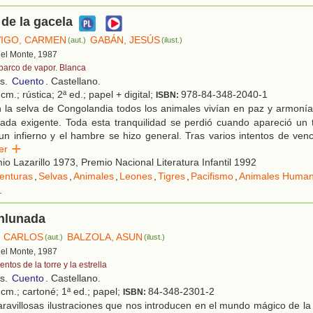
 de la gacela
IGO, CARMEN
GABÁN, JESÚS
(aut.)
(ilust.)
 del Monte, 1987
 barco de vapor. Blanca
os.
Cuento
. Castellano.
cm.; rústica; 2ª ed.; papel + digital;
978-84-348-2040-1
ISBN:
 la selva de Congolandia todos los animales vivían en paz y armonía
nada exigente. Toda esta tranquilidad se perdió cuando apareció un t
 un infierno y el hambre se hizo general. Tras varios intentos de vence
eer
o Lazarillo 1973, Premio Nacional Literatura Infantil 1992
enturas
,
Selvas
,
Animales
,
Leones
,
Tigres
,
Pacifismo
,
Animales Human
.
enlunada
, CARLOS
BALZOLA, ASUN
(aut.)
(ilust.)
 del Monte, 1987
ntos de la torre y la estrella
os.
Cuento
. Castellano.
cm.; cartoné; 1ª ed.; papel;
84-348-2301-2
ISBN:
ravillosas ilustraciones que nos introducen en el mundo mágico de l