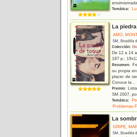
ensimismada
Lu
Temática:
La piedra
AMO, MON
SM
, Boadilla
Colección:
Gr
De 12 a 14 
187 p.; 19x12
Fer
Resumen:
su propia e
placer de se
Conoce la
...
Lista
Premio:
SM 2007, por
Pe
Temática:
Problemas F
La sombra
GRIPE, MA
SM
, Boadilla