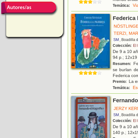
Vi
Temática:
Federica l
NÖSTLINGE
TERZI, MA
SM
, Boadilla
Colección:
El
De 9 a 10 a
94 p.; 12x19 
Fe
Resumen:
se burlan de
Federica com
La es
Premio:
Es
Temática:
Fernando 
JERZY KER
SM
, Boadilla
Colección:
El
De 9 a 10 a
140 p.; 12x19