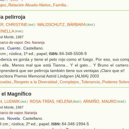
ajes
,
Relación Abuelo-Nietos
,
Familia
.
a pelirroja
R, CHRISTINE
WALDSCHUTZ, BÁRBARA
(aut.)
(ilust.)
RINELLA
(trad.)
 del Monte, 1987
 barco de vapor. Oro. Naranja
ños.
Cuento
. Castellano.
cm.; rústica; 1ª ed.; papel;
84-348-5508-9
ISBN:
derica es gorda y tiene el pelo rojo como el fuego. Por eso, sus co
 ella. Menos mal que está Tianna... Y el gato... Y Bruno el cartero
prenderá que ser pelirroja también tiene sus ventajas ¡Claro que sí!
critora Premio Memorial Astrid Lindgren (ALMA) 2003
cuelas
,
Respeto a la Diversidad
,
Complejos
,
Tolerancia
,
Poderes Sobre
el Magnífico
N, LUDWIK
ROSA-TRÍAS, HELENA
ARMIÑO, MAURO
(aut.)
(ilust.)
(trad.)
 del Monte, 1987
 barco de vapor. Naranja
ños.
Novela
. Castellano.
 cm.; rústica; 2ª ed.; papel;
84-348-1994-5
ISBN: