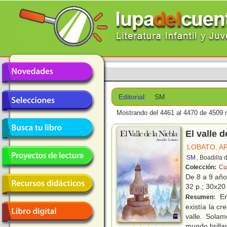
Editorial:
SM
Mostrando del 4461 al 4470 de 4509 r
El valle d
LOBATO, A
SM
, Boadilla
Colección:
Cue
De 8 a 9 añ
32 p.; 30x20 
En
Resumen:
existía la c
valle. Sola
mundo brilla