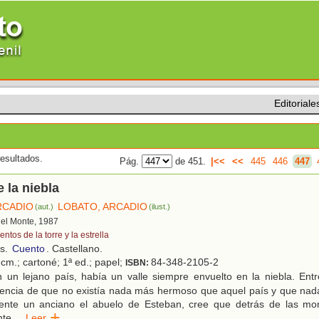
Editoriale
esultados.
Pág.
de 451.
|<<
<<
445
446
447
e la niebla
RCADIO
LOBATO, ARCADIO
(aut.)
(ilust.)
 del Monte, 1987
ntos de la torre y la estrella
os.
Cuento
. Castellano.
cm.; cartoné; 1ª ed.; papel;
84-348-2105-2
ISBN:
 un lejano país, había un valle siempre envuelto en la niebla. Entr
reencia de que no existía nada más hermoso que aquel país y que nad
mente un anciano el abuelo de Esteban, cree que detrás de las mo
nte
...
Leer