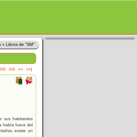
s
»
Libros de "SM"
448
449
>>
>>|
e sus habitantes
a había fuera del
ntañas existe un