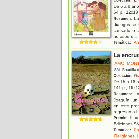
Colección:
El
De 6 a 8 añ
64 p.; 12x19 
La 
Resumen:
diálogos se 
cansado lo c
no espere
...
An
Temática:
La encruc
AMO, MON
SM
, Boadilla
Colección:
Gr
De 15 a 16 
141 p.; 19x12
La 
Resumen:
Joaquín, un 
en este pro
regresan a Is
Final
Premio:
Ediciones SM
Pr
Temática:
Religiones
,
I