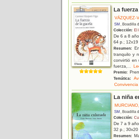
La fuerza
VÁZQUEZ-V
SM
, Boadilla
Colección:
El
De 6 a 8 añ
64 p.; 12x19 
En
Resumen:
tranquilo y 
convirtió en
fuerza,
...
L
Premi
Premio:
Av
Temática:
Convivencia
La niña 
MURCIANO
SM
, Boadilla
Colección:
Cue
De 7 a 9 añ
32 p.; 30x20 
Ma
Resumen: