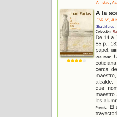
,
Amistad
Ava
A la s
FARIAS, JU
,
Shalaklibros
Colección:
Ra
De 14 a 
85 p.; 13
papel;
ISB
Un
Resumen:
cotidian
cerca de
maestro
alcalde,
que nom
maestro 
los alum
El 
Premio:
trayector