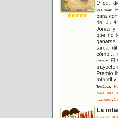
1ª ed.; di
El
Resumen:
para cont
de Juli
Jonás y 
que no l
ganarse
tarea di
cómo
...
El 
Premio:
trayector
Premio I
Infantil 
P
Temática:
,
Vida Rural
,
,
España
Ca
La infa
FARIAS, JU