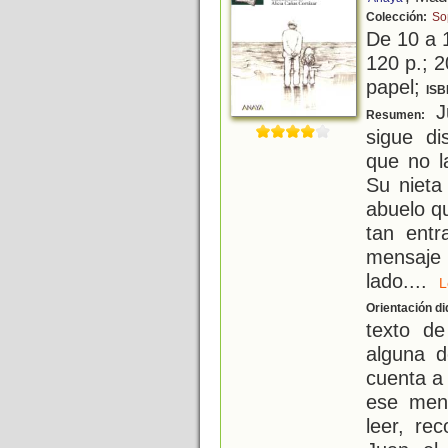
Colección:
So
De 10 a 
120 p.; 2
papel;
ISB
Ju
Resumen:
sigue di
que no l
Su nieta
abuelo qu
tan entr
mensaje
lado.
...
Orientación di
texto de
alguna d
cuenta a 
ese mens
leer, re