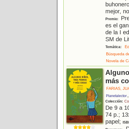
buhonero
mejor, n
Pre
Premio:
es el gan
de la I e
SM de Lit
E
Temática:
Búsqueda de
Novela de Ca
Algunos
más co
FARIAS, JU
Planetalector
Colección:
Co
De 9 a 1
74 p.; 13
papel;
ISB
De