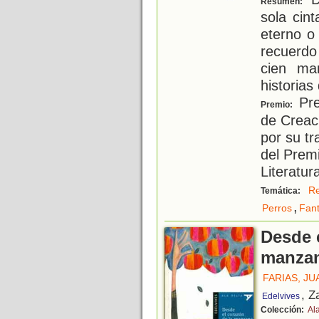
Resumen:
sola cin
eterno o
recuerd
cien ma
historias
Pre
Premio:
de Creac
por su tr
del Prem
Literatur
R
Temática:
,
Perros
Fant
Desde 
manza
FARIAS, JU
, Z
Edelvives
Colección:
Ala