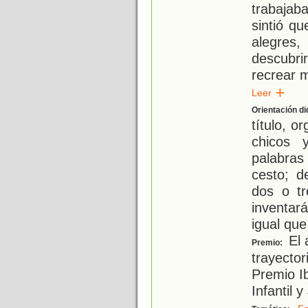
trabajab
sintió qu
alegres
descubri
recrear 
Leer
Orientación di
título, 
chicos 
palabra
cesto; d
dos o tr
inventará
igual que
El 
Premio:
trayector
Premio I
Infantil 