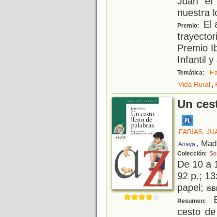
Juan el 
nuestra l
El 
Premio:
trayector
Premio I
Infantil 
Fa
Temática:
,
Vida Rural
Un ces
FARIAS, JU
, Mad
Anaya
Colección:
So
De 10 a 
92 p.; 13
papel;
ISB
E
Resumen:
cesto de