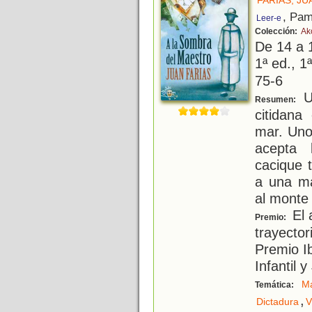
FARIAS, JU
, Pam
Leer-e
Colección:
Ak
De 14 a 
1ª ed., 1ª
75-6
Un
Resumen:
citidana
mar. Uno
acepta 
cacique 
a una ma
al monte 
El 
Premio:
trayector
Premio I
Infantil 
Ma
Temática:
,
Dictadura
V