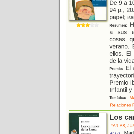
De 9 a 1
94 p.; 20
papel;
ISB
H
Resumen:
a sus a
cosas q
verano. 
ellos. E
de la vid
El 
Premio:
trayector
Premio I
Infantil 
Ma
Temática:
Relaciones F
Los ca
FARIAS, JU
, Mad
Anaya