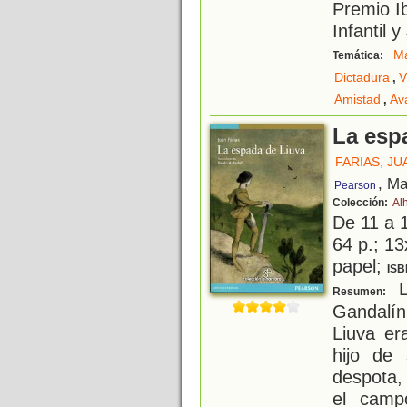
Premio I
Infantil 
Ma
Temática:
,
Dictadura
V
,
Amistad
Ava
La esp
FARIAS, JU
, Ma
Pearson
Colección:
Al
De 11 a 
64 p.; 13
papel;
ISB
La
Resumen:
Gandalí
Liuva er
hijo de 
despota,
el campo