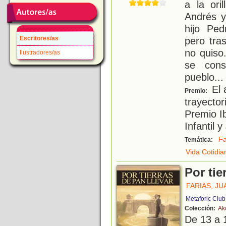
a la ori
Andrés y
hijo Ped
Escritores/as
pero tra
no quiso
Ilustradores/as
se cons
pueblo
...
El 
Premio:
trayector
Premio I
Infantil 
Fa
Temática:
Vida Cotidia
Por tie
FARIAS, JU
Metaforic Club
Colección:
Ak
De 13 a 