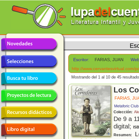
Esc
Escritor:
FARIAS, JUAN
Web
http://www.cervantesvirtual.com/po
Mostrando del 1 al 10 de 45 resultado
Los Co
FARIAS, JU
Metaforic Club
Colección:
Ak
De 9 a 1
digital;
IS
Lo
Resumen: