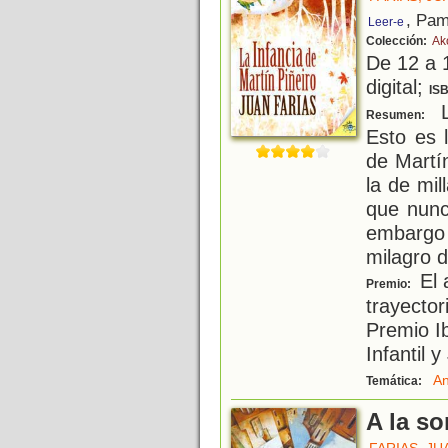
, Pam
Leer-e
Colección:
Ak
De 12 a 
digital;
IS
L
Resumen:
Esto es 
de Martí
la de mi
que nunc
embargo 
milagro de
El 
Premio:
trayector
Premio I
Infantil 
An
Temática:
A la s