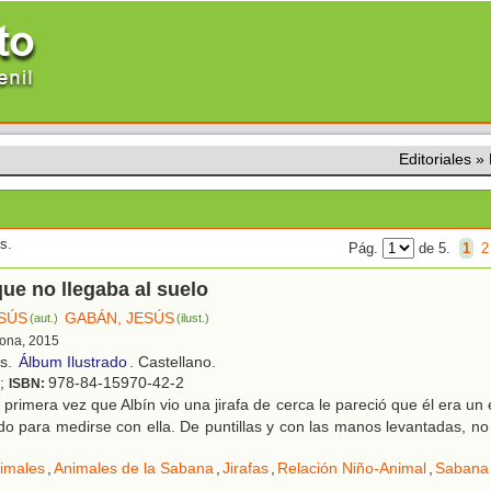
Editoriales
»
s.
Pág.
de 5.
1
2
 que no llegaba al suelo
ESÚS
GABÁN, JESÚS
(aut.)
(ilust.)
ona, 2015
os.
Álbum Ilustrado
. Castellano.
l;
978-84-15970-42-2
ISBN:
primera vez que Albín vio una jirafa de cerca le pareció que él era un 
do para medirse con ella. De puntillas y con las manos levantadas, no l
imales
,
Animales de la Sabana
,
Jirafas
,
Relación Niño-Animal
,
Sabana