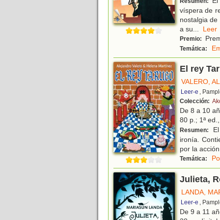
El 
Resumen:
víspera de re
nostalgia de
a su
...
Le
Premi
Premio:
Em
Temática:
El rey Ta
VALERO, A
Leer-e
, Pampl
Colección:
Ak
De 8 a 10 a
80 p.; 1ª ed.,
El
Resumen:
ironía. Cont
por la acción
Po
Temática:
Julieta, 
LANDA, MA
Leer-e
, Pampl
De 9 a 11 a