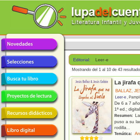
Editorial:
Leer-e
Mostrando del 1 al 10 de 43 resultado
La jirafa
BALLAZ, J
Leer-e
, Pampl
De 6 a 7 añ
1ª ed.; digita
La 
Resumen:
puso a su la
rodilla...
An
Temática: