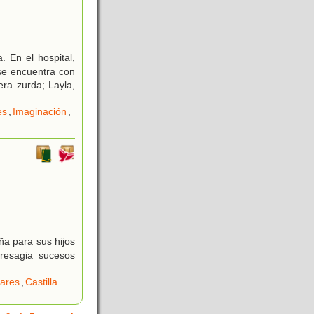
 En el hospital,
 se encuentra con
ra zurda; Layla,
es
,
Imaginación
,
ña para sus hijos
presagia sucesos
iares
,
Castilla
.