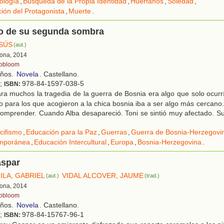
ología
,
Búsqueda de la Propia Identidad
,
Huérfanos
,
Soledad
,
ción del Protagonista
,
Muerte
.
no de su segunda sombra
ESÚS
(aut.)
ona, 2014
obloom
años.
Novela
. Castellano.
l;
978-84-1597-038-5
ISBN:
ra muchos la tragedia de la guerra de Bosnia era algo que solo ocur
o para los que acogieron a la chica bosnia iba a ser algo más cercano. 
comprender. Cuando Alba desapareció. Toni se sintió muy afectado. Su
cifismo
,
Educación para la Paz
,
Guerras
,
Guerra de Bosnia-Herzegovi
mporánea
,
Educación Intercultural
,
Europa
,
Bosnia-Herzegovina
.
aspar
ILA, GABRIEL
VIDAL ALCOVER, JAUME
(aut.)
(trad.)
ona, 2014
obloom
años.
Novela
. Castellano.
l;
978-84-15767-96-1
ISBN: