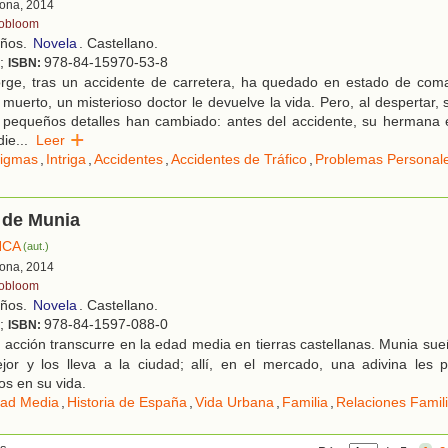
ona, 2014
obloom
años.
Novela
. Castellano.
l;
978-84-15970-53-8
ISBN:
rge, tras un accidente de carretera, ha quedado en estado de coma.
 muerto, un misterioso doctor le devuelve la vida. Pero, al despertar,
 pequeños detalles han cambiado: antes del accidente, su hermana e
die
...
Leer
igmas
,
Intriga
,
Accidentes
,
Accidentes de Tráfico
,
Problemas Personal
 de Munia
NCA
(aut.)
ona, 2014
obloom
años.
Novela
. Castellano.
l;
978-84-1597-088-0
ISBN:
acción transcurre en la edad media en tierras castellanas. Munia sue
jor y los lleva a la ciudad; allí, en el mercado, una adivina les 
os en su vida.
ad Media
,
Historia de España
,
Vida Urbana
,
Familia
,
Relaciones Famil