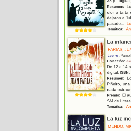
38 p.; digital
Los
Resumen:
olor a tarta
dejaron a Ju
pasado
...
L
Am
Temática:
La infanc
FARIAS, JU
Leer-e
, Pampl
Colección:
Ak
De 12 a 14 
digital;
ISBN:
Lo
Resumen:
Piñeiro, una
nada extraor
El au
Premio:
SM de Literat
An
Temática:
La luz in
MENDO, MI