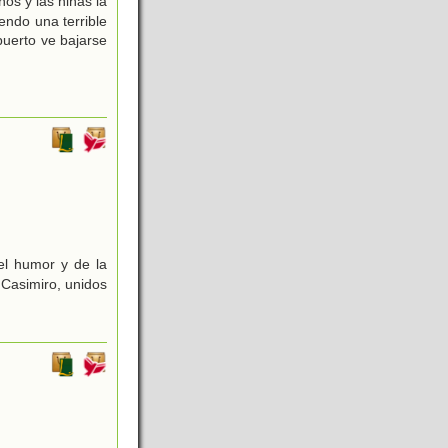
os y las niñas la
endo una terrible
puerto ve bajarse
el humor y de la
 Casimiro, unidos