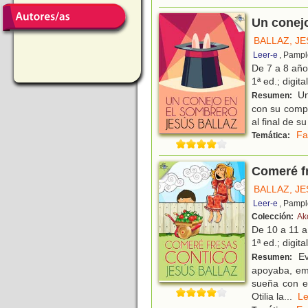
Un conej
BALLAZ, J
Leer-e
, Pampl
De 7 a 8 añ
1ª ed.; digita
Un
Resumen:
con su compa
al final de su
Fa
Temática:
Comeré f
BALLAZ, J
Leer-e
, Pampl
Colección:
Ak
De 10 a 11 
1ª ed.; digita
Ev
Resumen:
apoyaba, emp
sueña con e
Otilia la
...
L