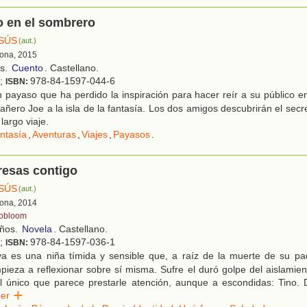
o en el sombrero
ESÚS
(aut.)
ona, 2015
os.
Cuento
. Castellano.
l;
978-84-1597-044-6
ISBN:
 payaso que ha perdido la inspiración para hacer reír a su público 
ñero Joe a la isla de la fantasía. Los dos amigos descubrirán el secre
 largo viaje.
ntasía
,
Aventuras
,
Viajes
,
Payasos
.
resas contigo
ESÚS
(aut.)
ona, 2014
obloom
años.
Novela
. Castellano.
l;
978-84-1597-036-1
ISBN:
a es una niña tímida y sensible que, a raíz de la muerte de su pa
ieza a reflexionar sobre sí misma. Sufre el duró golpe del aislamien
l único que parece prestarle atención, aunque a escondidas: Tino.
eer