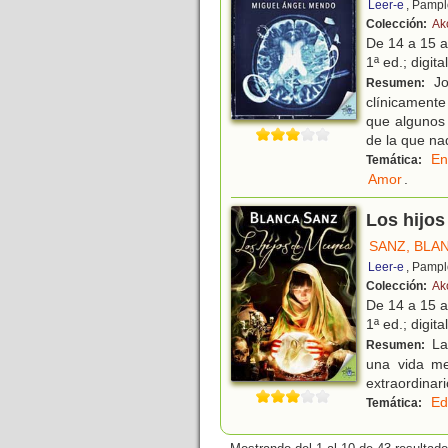
Leer-e
, Pampl
Colección:
Ak
De 14 a 15 
1ª ed.; digita
Jo
Resumen:
clínicamente
que algunos
de la que na
En
Temática:
Amor
.
Los hijos
SANZ, BLA
Leer-e
, Pampl
Colección:
Ak
De 14 a 15 
1ª ed.; digita
La 
Resumen:
una vida me
extraordinari
Ed
Temática: