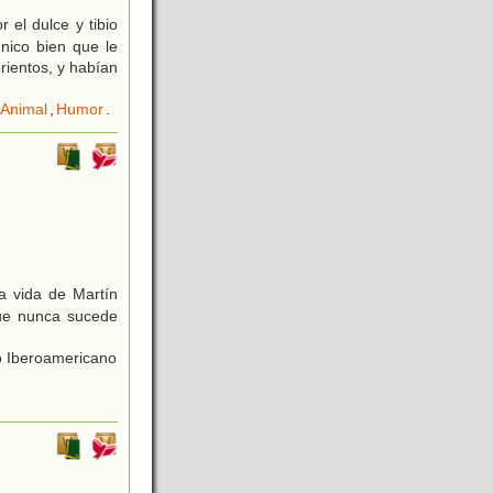
 el dulce y tibio
único bien que le
rientos, y habían
Animal
,
Humor
.
a vida de Martín
que nunca sucede
io Iberoamericano