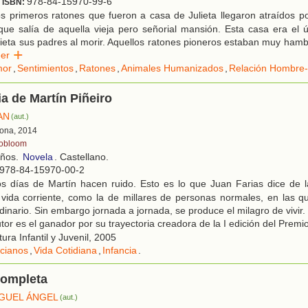
;
978-84-15970-99-6
ISBN:
 primeros ratones que fueron a casa de Julieta llegaron atraídos por
 que salía de aquella vieja pero señorial mansión. Esta casa era el 
lieta sus padres al morir. Aquellos ratones pioneros estaban muy hamb
eer
or
,
Sentimientos
,
Ratones
,
Animales Humanizados
,
Relación Hombre-
ia de Martín Piñeiro
AN
(aut.)
ona, 2014
obloom
años.
Novela
. Castellano.
978-84-15970-00-2
s días de Martín hacen ruido. Esto es lo que Juan Farias dice de l
 vida corriente, como la de millares de personas normales, en las 
dinario. Sin embargo jornada a jornada, se produce el milagro de vivir.
tor es el ganador por su trayectoria creadora de la I edición del Prem
ura Infantil y Juvenil, 2005
cianos
,
Vida Cotidiana
,
Infancia
.
completa
GUEL ÁNGEL
(aut.)