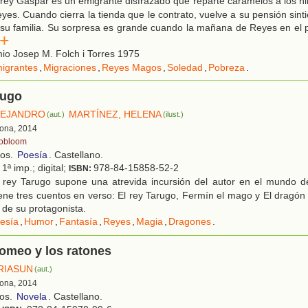
rey Gaspar es un emigrante disfrazado que reparte caramelos a los niñ
yes. Cuando cierra la tienda que le contrato, vuelve a su pensión sinti
 su familia. Su sorpresa es grande cuando la mañana de Reyes en el 
er
o Josep M. Folch i Torres 1975
igrantes
,
Migraciones
,
Reyes Magos
,
Soledad
,
Pobreza
.
rugo
LEJANDRO
MARTÍNEZ, HELENA
(aut.)
(ilust.)
ona, 2014
obloom
ños.
Poesía
. Castellano.
 1ª imp.; digital;
978-84-15858-52-2
ISBN:
 rey Tarugo supone una atrevida incursión del autor en el mundo d
iene tres cuentos en verso: El rey Tarugo, Fermín el mago y El dragón
 de su protagonista.
esía
,
Humor
,
Fantasía
,
Reyes
,
Magia
,
Dragones
.
Romeo y los ratones
RIASUN
(aut.)
ona, 2014
ños.
Novela
. Castellano.