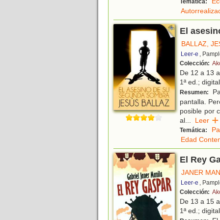
Ec
Temática:
Autorrealiza
El asesi
BALLAZ, J
Leer-e
, Pampl
Colección:
Ak
De 12 a 13 
1ª ed.; digita
Pa
Resumen:
pantalla. Per
posible por 
al
...
Leer
Pa
Temática:
Edad Conte
El Rey G
JANER MAN
Leer-e
, Pampl
Colección:
Ak
De 13 a 15 
1ª ed.; digita