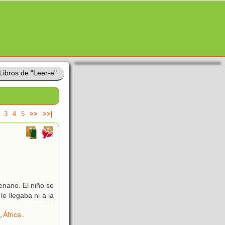
Libros de "Leer-e"
3
4
5
>>
>>|
enano. El niño se
e llegaba ni a la
,
África
.