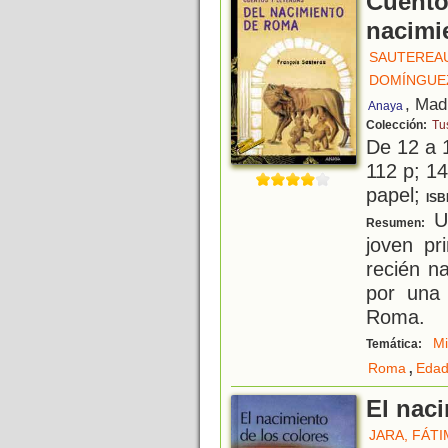
Cuento
nacimi
SAUTEREAU
DOMÍNGUE
, Mad
Anaya
Colección:
Tu
De 12 a 
112 p; 14
papel;
ISB
Un
Resumen:
joven pr
recién n
por una
Roma.
Mi
Temática:
,
Roma
Edad
El naci
JARA, FÁTI