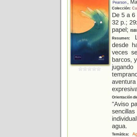
, Ma
Pearson
Colección:
Cu
De 5 a 6
32 p.; 29
papel;
ISB
L
Resumen:
desde h
veces s
barcos, 
jugando
temprano
aventu
expresiv
Orientación di
"Aviso p
sencilla
individu
agua.
A
Temática: