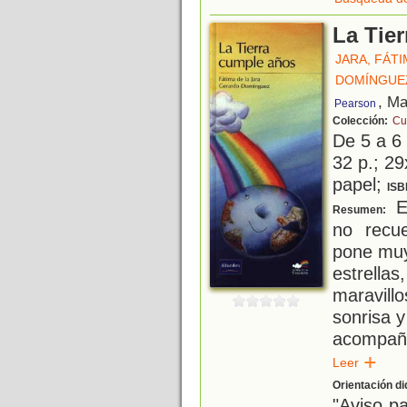
La Tie
JARA, FÁTI
DOMÍNGUE
, Ma
Pearson
Colección:
Cu
De 5 a 6
32 p.; 29
papel;
ISB
Es
Resumen:
no recu
pone muy 
estrell
maravill
sonrisa y
acompaña
Leer
Orientación di
"Aviso p