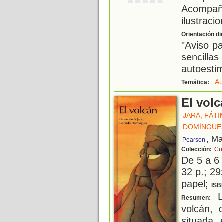
Acompañ
ilustraci
Orientación di
"Aviso p
sencilla
autoesti
Au
Temática:
El vol
JARA, FÁTI
DOMÍNGUE
, Ma
Pearson
Colección:
Cu
De 5 a 6
32 p.; 29
papel;
ISB
L
Resumen:
volcán, 
situada 