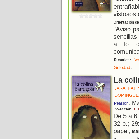
entrañab
vistosos 
Orientación di
"Aviso p
sencillas
a lo de
comunica
Vo
Temática:
.
Soledad
La col
JARA, FÁTI
DOMÍNGUE
, Ma
Pearson
Colección:
Cu
De 5 a 6
32 p.; 29
papel;
ISB
B