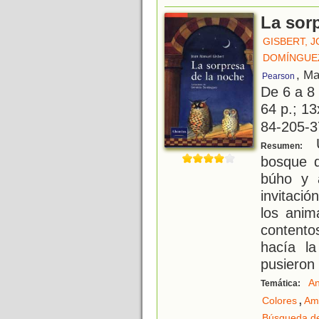
La sor
GISBERT, 
DOMÍNGUE
, Ma
Pearson
De 6 a 8
64 p.; 13
84-205-3
U
Resumen:
bosque 
búho y a
invitaci
los anim
contento
hacía l
pusieron
An
Temática:
,
Colores
Am
Búsqueda de