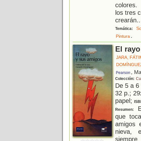
colores.
los tres 
crearán
..
So
Temática:
.
Pintura
El ray
JARA, FÁTI
DOMÍNGUE
, Ma
Pearson
Colección:
Cu
De 5 a 6
32 p.; 29
papel;
ISB
E
Resumen:
que toc
amigos e
nieva, 
siempre 