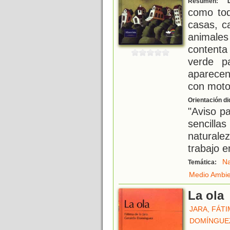
Resumen:
como tod
casas, c
animale
content
verde p
aparecen
con motos
Orientación di
"Aviso p
sencilla
naturale
trabajo e
Na
Temática:
Medio Ambi
La ola
JARA, FÁTI
DOMÍNGUE