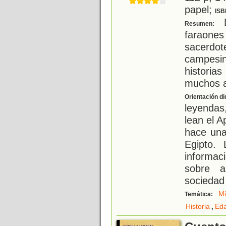
papel;
ISB
D
Resumen:
faraon
sacerd
campesin
historia
muchos añ
Orientación di
leyenda
lean el A
hace una 
Egipto.
informac
sobre a
sociedad 
Mi
Temática:
,
Historia
Eda