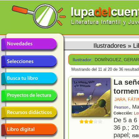
Ilustradores
»
L
Ilustrador:
DOMÍNGUEZ, GERA
Mostrando del 11 al 20 de 36 resultad
La seño
tormen
JARA, FÁTI
, Ma
Pearson
Colección:
Lo
De 5 a 6
36 p.; 20
papel;
ISB