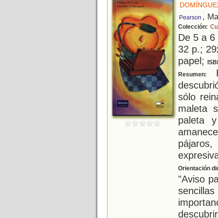
DOMÍNGUE
, Ma
Pearson
Colección:
Cu
De 5 a 6
32 p.; 29
papel;
ISB
E
Resumen:
descubri
sólo rei
maleta s
paleta 
amanecer
pájaro
expresiva
Orientación di
"Aviso p
sencill
importa
descubri