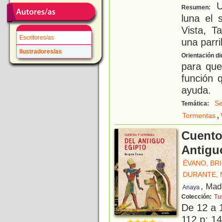
U
Resumen:
luna el 
Vista, T
Escritores/as
una parri
Ilustradores/as
Orientación di
para que
función 
ayuda.
Se
Temática:
,
Tormentas
Cuento
Antigu
ÉVANO, BR
DURANTE, 
, Mad
Anaya
Colección:
Tu
De 12 a 
112 p; 14