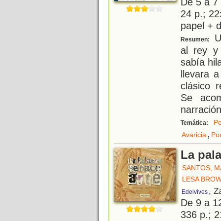
De 5 a 7
24 p.; 22
papel + d
Un
Resumen:
al rey y
sabía hil
llevara a
clásico 
Se aco
narración
Pe
Temática:
,
Avaricia
Po
La pala
SANTOS, M
LESA BROW
, Z
Edelvives
De 9 a 1
336 p.; 2