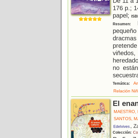
De 11 a 
176 p.; 1
papel;
ISB
E
Resumen:
pequeño
dracmas 
pretende
viñedos, 
heredado
no están
secuestr
Am
Temática:
Relación Niñ
El enan
MAESTRO, 
SANTOS, M
, Z
Edelvives
Colección:
Co