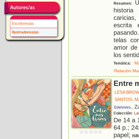
Un
Resumen:
historia
caricias
Escritores/as
escrita
pasando
Ilustradores/as
telas co
amor de
los senti
M
Temática:
Relación Ma
Entre 
LESA BROW
SANTOS, M
, Z
Edelvives
Colección:
La
De 14 a 
64 p.; 24
papel;
ISB