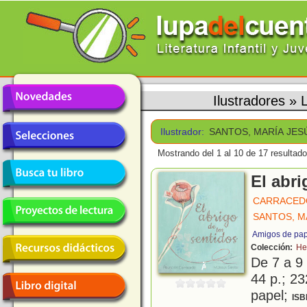
Ilustradores
»
Ilustrador:
SANTOS, MARÍA JES
Mostrando del 1 al 10 de 17 resultado
El abri
CARRACED
SANTOS, M
Amigos de pap
Colección:
He
De 7 a 9
44 p.; 23
papel;
ISB