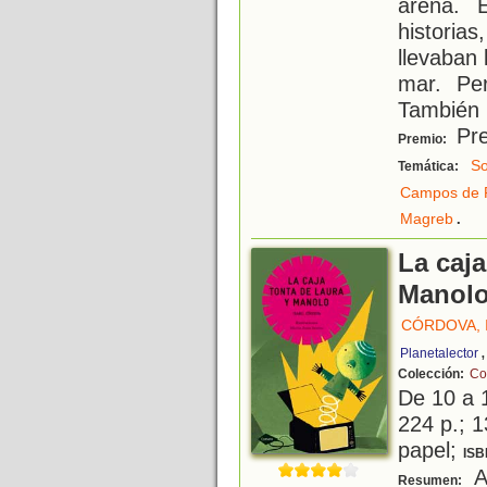
arena. 
histori
llevaban
mar. Pe
También 
Pre
Premio:
So
Temática:
Campos de 
.
Magreb
La caja
Manol
CÓRDOVA, 
Planetalector
Colección:
Co
De 10 a 
224 p.; 1
papel;
ISB
A
Resumen: