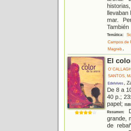
histori
llevaban
mar. Pe
También 
So
Temática:
Campos de 
.
Magreb
El colo
O´CALLAGH
SANTOS, M
, Z
Edelvives
De 8 a 1
40 p.; 23
papel;
ISB
D
Resumen:
grande, 
de rebañ