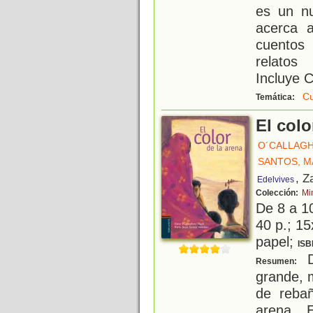
es un nu
acerca 
cuentos 
relatos
Incluye C
Cu
Temática:
El colo
O´CALLAGH
SANTOS, M
, Z
Edelvives
Colección:
Mi
De 8 a 1
40 p.; 15
papel;
ISB
D
Resumen:
grande, 
de rebañ
arena. 