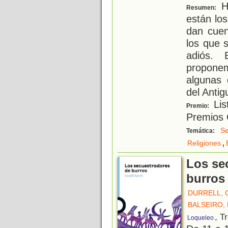
H
Resumen:
están los
dan cuen
los que 
adiós.
propone
algunas 
del Antig
Lis
Premio:
Premios 
Se
Temática:
,
Religiones
Los se
burros
DURRELL, 
BALSEIRO, 
, T
Loqueleo