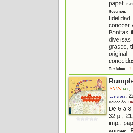
papel;
ISB
U
Resumen:
fidelida
conocer 
Bonitas i
diversas
grasos, 
origina
conocido
Re
Temática:
Rumple
AA.VV.
(aut.)
, Z
Edelvives
Colección:
On
De 6 a 8
32 p.; 21
imp.; pap
Ru
Resumen: