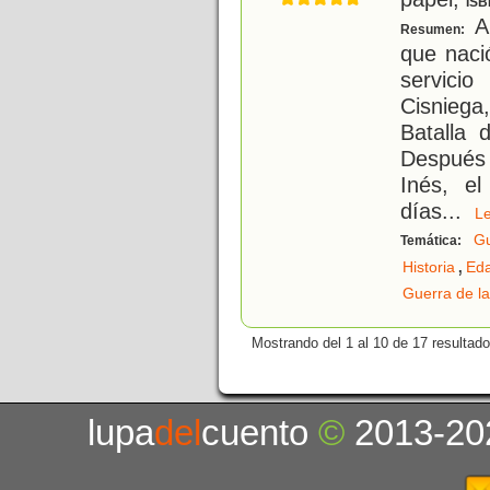
ISB
A 
Resumen:
que naci
servici
Cisniega
Batalla 
Después 
Inés, e
días
...
L
Gu
Temática:
,
Historia
Ed
Guerra de l
Mostrando del 1 al 10 de 17 resultado
lupa
del
cuento
©
2013-20