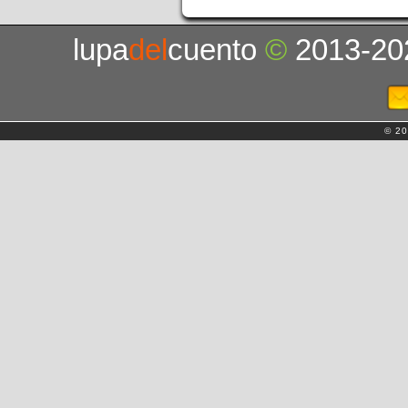
lupa
del
cuento
©
2013-20
© 20