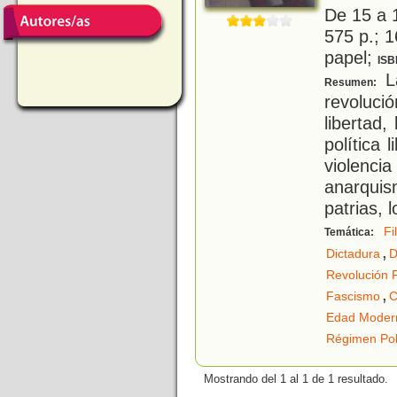
De 15 a 
575 p.; 1
papel;
ISB
La
Resumen:
revoluc
libertad, 
política l
violenci
anarquis
patrias, 
Fi
Temática:
,
Dictadura
D
Revolución 
,
Fascismo
C
Edad Moder
Régimen Pol
Mostrando del 1 al 1 de 1 resultado.