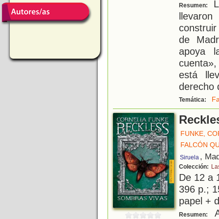
L
Resumen:
llevaro
construir
de Madr
apoya l
cuenta»
está ll
derecho 
Fa
Temática:
Reckle
FUNKE, CO
FALCÓN QU
, Mad
Siruela
Colección:
La
De 12 a 
396 p.; 1
papel + d
A
Resumen: