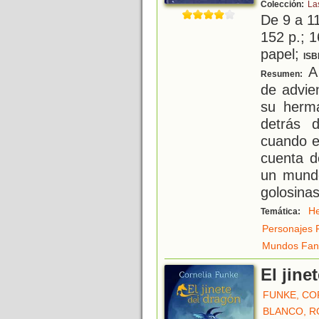
Colección:
La
De 9 a 1
152 p.; 1
papel;
ISB
A 
Resumen:
de advie
su herma
detrás 
cuando e
cuenta d
un mund
golosina
H
Temática:
Personajes 
Mundos Fant
El jine
FUNKE, CO
BLANCO, R