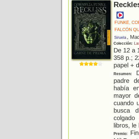
Reckle
FUNKE, CO
FALCÓN QU
, Mad
Siruela
Colección:
La
De 12 a 
358 p.; 2
papel + d
D
Resumen:
padre d
había e
mayor d
cuando u
busca d
colgado 
libros, le
Fin
Premio: