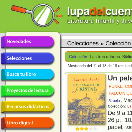
Colecciones
»
Colección
Colección:
Las tres edades. Bibl
Mostrando del 11 al 18 de 18 resultad
Un pala
FUNKE, CO
FALCÓN QU
, Mad
Siruela
Colección:
La
De 9 a 1
26 p.; 10
papel;
ISB