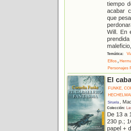
tiempo d
acabar c
que pesa
perdonar
Will. En
prendid
maleficio,
Vi
Temática:
,
Elfos
Herm
Personajes 
El caba
FUNKE, CO
HECHELMAN
, Mad
Siruela
Colección:
La
De 13 a 
230 p.; 1
papel + d