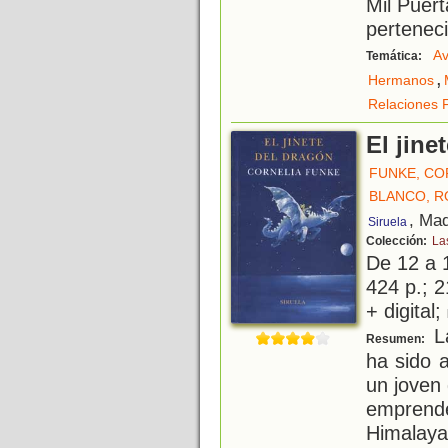
Mil Puert
pertenec
Av
Temática:
,
Hermanos
Relaciones F
El jine
FUNKE, CO
BLANCO, R
, Mad
Siruela
Colección:
La
De 12 a 
424 p.; 2
+ digital;
La
Resumen:
ha sido 
un joven
empren
Himalay