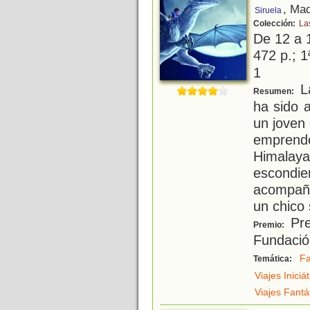
, Mad
Siruela
Colección:
La
De 12 a 
472 p.; 1ª
1
La
Resumen:
ha sido 
un joven
empren
Himalay
escondie
acompaña
un chico 
Pre
Premio:
Fundació
Fa
Temática:
Viajes Iniciá
Viajes Fantá