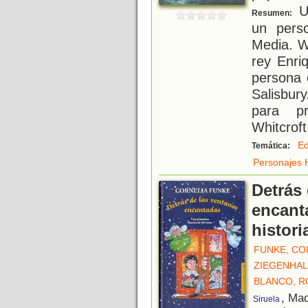
U
Resumen:
un pers
Media. Wi
rey Enriq
persona 
Salisbur
para pr
Whitcroft
E
Temática:
Personajes H
Detrás
encant
histori
FUNKE, CO
ZIEGENHA
BLANCO, R
, Mad
Siruela