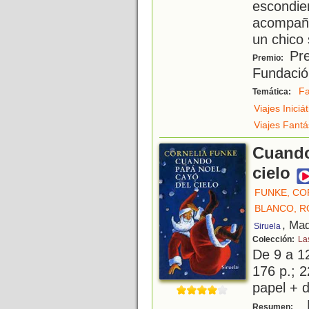
escondie
acompaña
un chico 
Pre
Premio:
Fundació
Fa
Temática:
Viajes Iniciá
Viajes Fantá
Cuando
cielo
FUNKE, CO
BLANCO, R
, Mad
Siruela
Colección:
La
De 9 a 1
176 p.; 2
papel + d
D
Resumen: