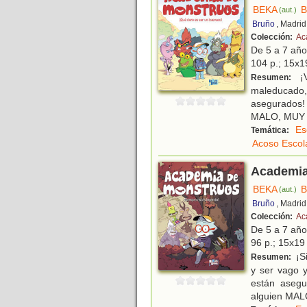
BEKA
(aut.)
Bruño
, Madrid
Colección:
Ac
De 5 a 7 añ
104 p.; 15x19
¡V
Resumen:
maleducado,
asegurados! 
MALO, MUY M
Es
Temática:
Acoso Escol
Academia
BEKA
(aut.)
Bruño
, Madrid
Colección:
Ac
De 5 a 7 añ
96 p.; 15x19 
¡S
Resumen:
y ser vago y
están asegu
alguien MAL