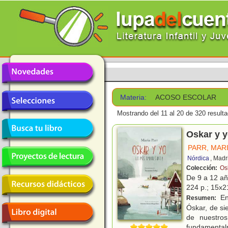
Materia:
ACOSO ESCOLAR
Mostrando del 11 al 20 de 320 result
Oskar y y
PARR, MAR
Nórdica
, Madr
Colección:
Os
De 9 a 12 a
224 p.; 15x21
En
Resumen:
Óskar, de si
de nuestros
fundamental