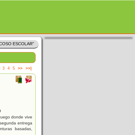
"ACOSO ESCOLAR"
3
4
5
>>
>>|
)
9
oruego donde vive
 segunda entrega
nturas basadas,