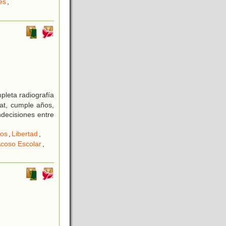
es
,
leta radiografía
Nat, cumple años,
ndecisiones entre
os
,
Libertad
,
coso Escolar
,