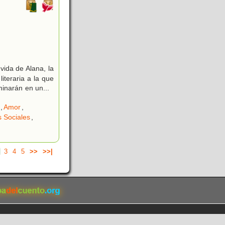
 vida de Alana, la
literaria a la que
minarán en un
...
,
Amor
,
 Sociales
,
3
4
5
>>
>>|