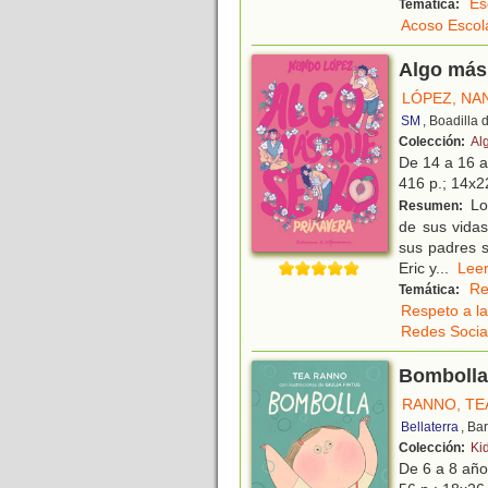
Es
Temática:
Acoso Escol
Algo más 
LÓPEZ, NA
SM
, Boadilla
Colección:
Al
De 14 a 16 
416 p.; 14x22
Lo
Resumen:
de sus vidas
sus padres s
Eric y
...
Le
Re
Temática:
Respeto a la
Redes Socia
Bombolla 
RANNO, TE
Bellaterra
, Ba
Colección:
Ki
De 6 a 8 añ