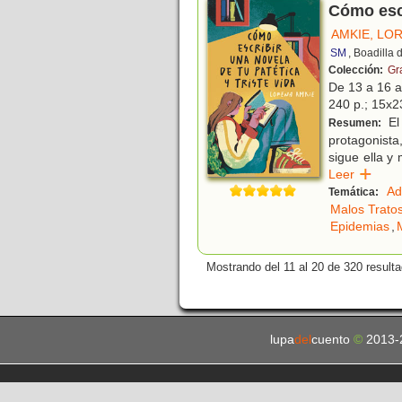
Cómo escr
AMKIE, LO
SM
, Boadilla
Colección:
Gr
De 13 a 16 
240 p.; 15x23
El 
Resumen:
protagonista,
sigue ella y
Leer
Ad
Temática:
Malos Trato
Epidemias
,
Mostrando del 11 al 20 de 320 result
lupa
del
cuento
©
2013-