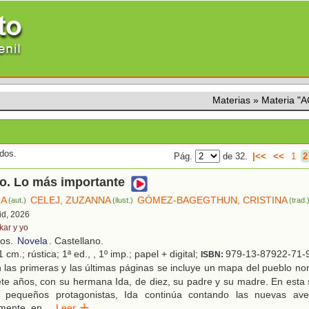
Materias
»
Materia 
ados.
Pág.
de 32.
|<<
<<
1
2
o. Lo más importante
IA
CELEJ, ZUZANNA
GÓMEZ-BAGEGTHUN, CRISTINA
(aut.)
(ilust.)
(trad.
id, 2026
kar y yo
ños.
Novela
. Castellano.
 cm.; rústica; 1ª ed., , 1º imp.; papel + digital;
979-13-87922-71-
ISBN:
 las primeras y las últimas páginas se incluye un mapa del pueblo n
ete años, con su hermana Ida, de diez, su padre y su madre. En esta
 pequeños protagonistas, Ida continúa contando las nuevas ave
mente, en
...
Leer