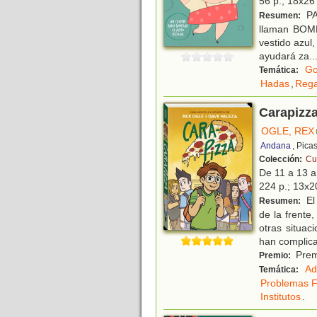
56 p.; 18x26 
PA
Resumen:
llaman BOMB
vestido azul,
ayudará za
..
Go
Temática:
Hadas
,
Rega
Carapizz
OGLE, REX
Andana
, Pica
Colección:
Cu
De 11 a 13 
224 p.; 13x20
El
Resumen:
de la frente
otras situac
han complic
Premi
Premio:
Ad
Temática:
Problemas F
Institutos
.