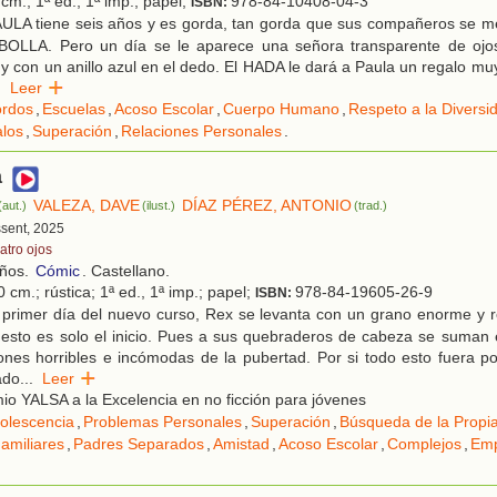
cm.; 1ª ed., 1ª imp.; papel;
978-84-10408-04-3
ISBN:
ULA tiene seis años y es gorda, tan gorda que sus compañeros se met
OLLA. Pero un día se le aparece una señora transparente de ojos
 y con un anillo azul en el dedo. El HADA le dará a Paula un regalo muy
.
Leer
rdos
,
Escuelas
,
Acoso Escolar
,
Cuerpo Humano
,
Respeto a la Diversi
los
,
Superación
,
Relaciones Personales
.
a
VALEZA, DAVE
DÍAZ PÉREZ, ANTONIO
(aut.)
(ilust.)
(trad.)
ssent, 2025
atro ojos
años.
Cómic
. Castellano.
 cm.; rústica; 1ª ed., 1ª imp.; papel;
978-84-19605-26-9
ISBN:
 primer día del nuevo curso, Rex se levanta con un grano enorme y 
, esto es solo el inicio. Pues a sus quebraderos de cabeza se suman e
iones horribles e incómodas de la pubertad. Por si todo esto fuera p
ado
...
Leer
o YALSA a la Excelencia en no ficción para jóvenes
olescencia
,
Problemas Personales
,
Superación
,
Búsqueda de la Propia
amiliares
,
Padres Separados
,
Amistad
,
Acoso Escolar
,
Complejos
,
Emp