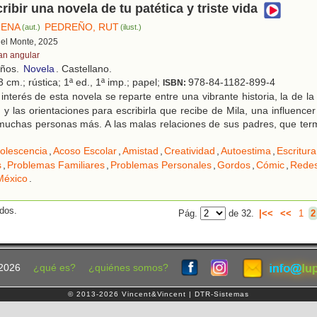
ibir una novela de tu patética y triste vida
RENA
PEDREÑO, RUT
(aut.)
(ilust.)
 del Monte, 2025
an angular
años.
Novela
. Castellano.
 cm.; rústica; 1ª ed., 1ª imp.; papel;
978-84-1182-899-4
ISBN:
interés de esta novela se reparte entre una vibrante historia, la de la
 y las orientaciones para escribirla que recibe de Mila, una influencer 
 muchas personas más. A las malas relaciones de sus padres, que ter
olescencia
,
Acoso Escolar
,
Amistad
,
Creatividad
,
Autoestima
,
Escritura
s
,
Problemas Familiares
,
Problemas Personales
,
Gordos
,
Cómic
,
Redes
México
.
ados.
Pág.
de 32.
|<<
<<
1
2
2026
¿qué es?
¿quiénes somos?
© 2013-2026 Vincent&Vincent | DTR-Sistemas