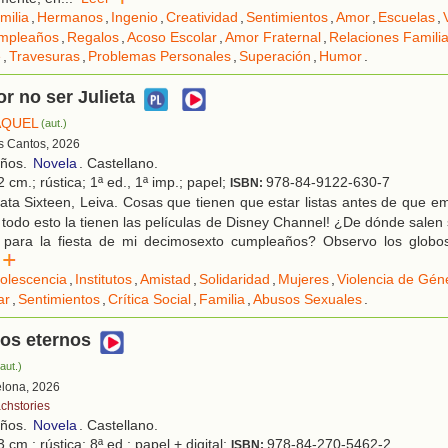
milia
,
Hermanos
,
Ingenio
,
Creatividad
,
Sentimientos
,
Amor
,
Escuelas
,
mpleaños
,
Regalos
,
Acoso Escolar
,
Amor Fraternal
,
Relaciones Famili
e
,
Travesuras
,
Problemas Personales
,
Superación
,
Humor
.
r no ser Julieta
AQUEL
(aut.)
es Cantos, 2026
años.
Novela
. Castellano.
 cm.; rústica; 1ª ed., 1ª imp.; papel;
978-84-9122-630-7
ISBN:
ta Sixteen, Leiva. Cosas que tienen que estar listas antes de que empi
 todo esto la tienen las películas de Disney Channel! ¿De dónde salen 
s para la fiesta de mi decimosexto cumpleaños? Observo los globos
er
olescencia
,
Institutos
,
Amistad
,
Solidaridad
,
Mujeres
,
Violencia de Gén
ar
,
Sentimientos
,
Crítica Social
,
Familia
,
Abusos Sexuales
.
os eternos
(aut.)
elona, 2026
chstories
años.
Novela
. Castellano.
 cm.; rústica; 8ª ed.; papel + digital;
978-84-270-5462-2
ISBN: