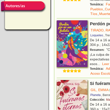
Fa
Temática:
Pueblos
,
Cu
Tíos
,
Muert
Perdón po
TIRADO, R
Loqueleo
, Tr
De 14 a 16 
304 p.; 14x22
"Ca
Resumen:
¡La culpa de
expectativa
esos
...
Le
Ad
Temática:
Acoso Escol
Si fuéram
GIL, EMMA
Planeta
, Barc
Colección:
Ma
De 14 a 16 
360 p.; 15x23