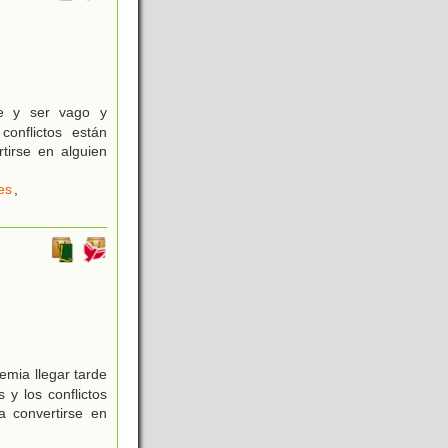
e y ser vago y
conflictos están
tirse en alguien
es
,
emia llegar tarde
 y los conflictos
a convertirse en