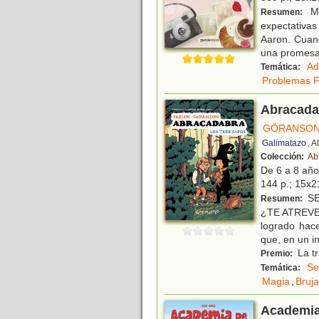
Ma
Resumen:
expectativas
Aaron. Cuand
una promes
Ad
Temática:
Problemas F
Abracadab
GÖRANSON,
Galimatazo
, 
Colección:
Ab
De 6 a 8 añ
144 p.; 15x21
SE
Resumen:
¿TE ATREVES 
logrado hace
que, en un i
La t
Premio:
Se
Temática:
Magia
,
Bruj
Academia