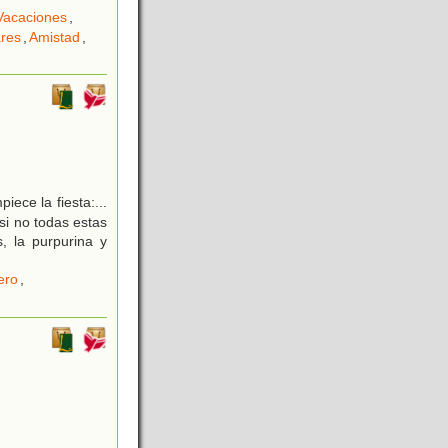
Vacaciones
,
ares
,
Amistad
,
ece la fiesta:...
si no todas estas
, la purpurina y
ero
,