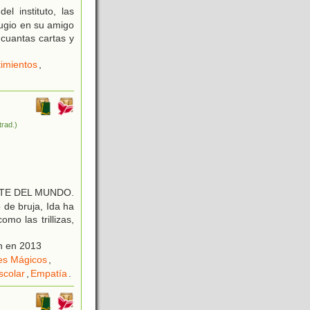
el instituto, las
fugio en su amigo
 cuantas cartas y
imientos
,
trad.)
NTE DEL MUNDO.
 de bruja, Ida ha
mo las trillizas,
n en 2013
es Mágicos
,
scolar
,
Empatía
.