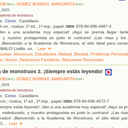
BOB
GÓMEZ BORRAS, MARGARITA
(ilust.)
(trad.)
, 2025
ademia de monstruos
os.
Cómic
. Castellano.
 cm.; rústica; 1ª ed., 1ª imp.; papel;
978-84-696-4487-4
ISBN:
en a una academia muy especial! ¡Aquí se premia llegar tard
 y nuestro protagonista es justo lo contrario! ¡Las risas y los 
¡Bienvenido a la Academia de Monstruos, el sitio ideal para conver
ALO! Listillo, un
...
Leer
cuelas
,
Monstruos
,
Estudiantes
,
Maldad
,
Bondad
,
Problemas Personal
ar
,
Humor
,
Relaciones Familiares
,
Relaciones Personales
.
 de monstruos 2. ¡Siempre estás leyendo!
BOB
GÓMEZ BORRAS, MARGARITA
(ilust.)
(trad.)
, 2025
ademia de monstruos
os.
Cómic
. Castellano.
cm.; rústica; 1ª ed., 1ª imp.; papel;
978-84-696-4572-7
ISBN:
iempre estás leyendo! ¡Ven a una academia muy especial! ¡Aquí se pr
 maleducado, y nuestro protagonista es justo lo contrario! ¡Las risas
rados! ¡Bienvenido a la Academia de Monstruos, el sitio ideal par
O,
...
Leer