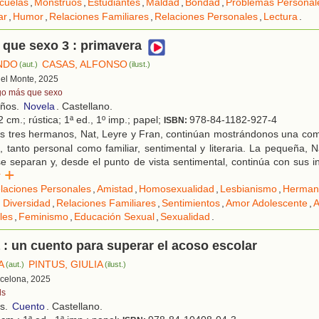
cuelas
,
Monstruos
,
Estudiantes
,
Maldad
,
Bondad
,
Problemas Personal
ar
,
Humor
,
Relaciones Familiares
,
Relaciones Personales
,
Lectura
.
que sexo 3 : primavera
NDO
CASAS, ALFONSO
(aut.)
(ilust.)
 del Monte, 2025
go más que sexo
años.
Novela
. Castellano.
 cm.; rústica; 1ª ed., 1º imp.; papel;
978-84-1182-927-4
ISBN:
s tres hermanos, Nat, Leyre y Fran, continúan mostrándonos una comp
, tanto personal como familiar, sentimental y literaria. La pequeña, 
e separan y, desde el punto de vista sentimental, continúa con sus i
er
laciones Personales
,
Amistad
,
Homosexualidad
,
Lesbianismo
,
Herman
 Diversidad
,
Relaciones Familiares
,
Sentimientos
,
Amor Adolescente
,
A
les
,
Feminismo
,
Educación Sexual
,
Sexualidad
.
: un cuento para superar el acoso escolar
A
PINTUS, GIULIA
(aut.)
(ilust.)
rcelona, 2025
ds
os.
Cuento
. Castellano.