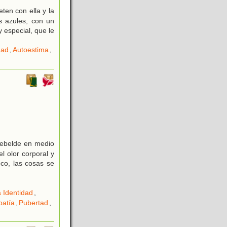
en con ella y la
 azules, con un
 especial, que le
dad
,
Autoestima
,
rebelde en medio
l olor corporal y
oco, las cosas se
 Identidad
,
atía
,
Pubertad
,