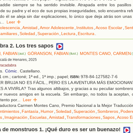
ddie siempre se ha sentido invisible. Atrapada entre los pasillos d
 de su padre y el eco de sus propias inseguridades, solo encuentra re
o él se aleja sin dar explicaciones, lo único que deja atrás son unas
a
...
Leer
olescencia
,
Amistad
,
Amor Adolescente
,
Institutos
,
Acoso Escolar
,
Sent
amiliares
,
Soledad
,
Superación
,
Lectura
,
Escritura
.
ra 2. Los tres sapos
 FABIAN
GÖRANSON, FABIAN
MONTES CANO, CARMEN
(aut.)
(ilust.)
(
Alcalá de Henares, 2025
racadabra
os.
Cómic
. Castellano.
 cm.; cartoné; 1ª ed., 1ª imp.; papel;
978-84-127582-7-6
ISBN:
R BRUJA NO ES FÁCIL., PERO ES LA AVENTURA MÁS EMOCIONA
A VIVIRLA? Tras algunos altibajos, y gracias a su peculiar sombrero
r nuevos amigos en la escuela. Sin embargo, no todos la aceptan, co
ntento por
...
Leer
raductora Carmen Montes Cano, Premio Nacional a la Mejor Traducció
ntimientos
,
Fantasía
,
Humor
,
Soledad
,
Superación
,
Sombreros
,
Poder
as
,
Imaginación
,
Escuelas
,
Amistad
,
Transformaciones
,
Sapos
,
Acoso E
 de monstruos 1. ¡Qué duro es ser un buenazo!