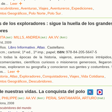
s de
...
Leer
scubridores
,
Aventuras
,
Viajes
,
Aventureros
,
Expediciones
,
ntos Geográficos
,
Polo Norte
,
Polo Sur
.
s de los exploradores : sigue la huella de los grande
ores
ITA
MILLS, ANDREA
AA.VV.
(aut.)
(aut.)
(ilust.)
rid, 2009
años.
Libro Informativo
,
Atlas
. Castellano.
cm.; cartoné; 1ª ed., 1ª imp.; papel;
978-84-205-5647-5
ISBN:
 todas la épocas de la historia, viajeros, aventureros intrépidos
comerciantes, científicos curiosos o misioneros generosos, llegaron
anas, exploraron su geografía y conocieron sus gentes y costumbres.
os
...
Leer
storia
,
Atlas
,
Exploradores
,
Conquistadores
,
Viajes
,
Vida Cotidiana
,
ntos Geográficos
,
Descubridores
.
 de nuestras vidas. La conquista del polo
 PHILIPPE
AA.VV.
PERAL SANTAMARÍA, ARTURO
(aut.)
(ilust.)
(trad.)
elona, 2008
scubridores del mundo