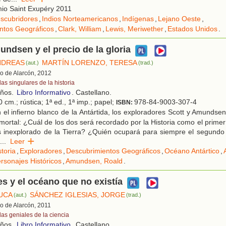
io Saint Exupéry 2011
scubridores
,
Indios Norteamericanos
,
Indígenas
,
Lejano Oeste
,
ntos Geográficos
,
Clark, William
,
Lewis, Meriwether
,
Estados Unidos
.
undsen y el precio de la gloria
NDREAS
MARTÍN LORENZO, TERESA
(aut.)
(trad.)
lo de Alarcón, 2012
as singulares de la historia
años.
Libro Informativo
. Castellano.
 cm.; rústica; 1ª ed., 1ª imp.; papel;
978-84-9003-307-4
ISBN:
 el infierno blanco de la Antártida, los exploradores Scott y Amund
mortal: ¿Cuál de los dos será recordado por la Historia como el prime
s inexplorado de la Tierra? ¿Quién ocupará para siempre el segundo
...
Leer
storia
,
Exploradores
,
Descubrimientos Geográficos
,
Océano Antártico
,
rsonajes Históricos
,
Amundsen, Roald
.
s y el océano que no existía
LUCA
SÁNCHEZ IGLESIAS, JORGE
(aut.)
(trad.)
lo de Alarcón, 2011
das geniales de la ciencia
años.
Libro Informativo
. Castellano.