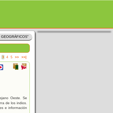
S GEOGRÁFICOS"
3
4
5
>>
>>|
Lejano Oeste. Se
ra de los indios.
es e información