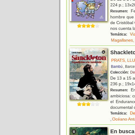
224 p.; 13x20
Fe
Resumen:
hombre que d
de Cristóbal
nos cuenta l
Vi
Temática:
Magallanes,
Shackleto
PRATS, LLU
Bambú
, Barc
Colección:
De
De 13 a 15 
236 p.; 19x14
Er
Resumen:
ambiciosa: c
el Enduranc
documental 
De
Temática:
,
Océano Antá
En busca 