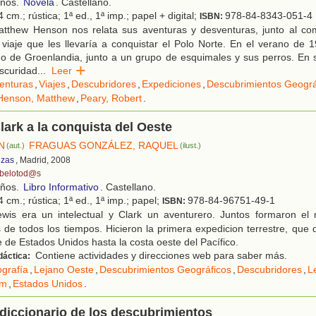
años.
Novela
. Castellano.
 cm.; rústica; 1ª ed., 1ª imp.; papel + digital;
978-84-8343-051-4
ISBN:
tthew Henson nos relata sus aventuras y desventuras, junto al c
 viaje que les llevaría a conquistar el Polo Norte. En el verano de 
o de Groenlandia, junto a un grupo de esquimales y sus perros. En 
oscuridad
...
Leer
enturas
,
Viajes
,
Descubridores
,
Expediciones
,
Descubrimientos Geográ
Henson, Matthew
,
Peary, Robert
.
lark a la conquista del Oeste
N
FRAGUAS GONZÁLEZ, RAQUEL
(aut.)
(ilust.)
zas
, Madrid, 2008
belotod@s
años.
Libro Informativo
. Castellano.
 cm.; rústica; 1ª ed., 1ª imp.; papel;
978-84-96751-49-1
ISBN:
wis era un intelectual y Clark un aventurero. Juntos formaron el
 de todos los tiempos. Hicieron la primera expedicion terrestre, que 
e de Estados Unidos hasta la costa oeste del Pacífico.
Contiene actividades y direcciones web para saber más.
dáctica:
ografía
,
Lejano Oeste
,
Descubrimientos Geográficos
,
Descubridores
,
L
am
,
Estados Unidos
.
diccionario de los descubrimientos