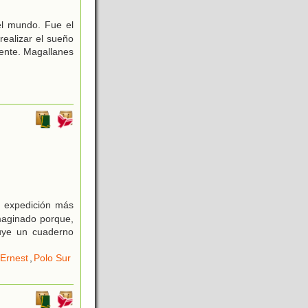
el mundo. Fue el
realizar el sueño
dente. Magallanes
 expedición más
imaginado porque,
luye un cuaderno
 Ernest
,
Polo Sur