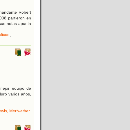
omandante Robert
1908 partieron en
sus notas apunta
ficos
,
 mejor equipo de
duró varios años,
ewis, Meriwether