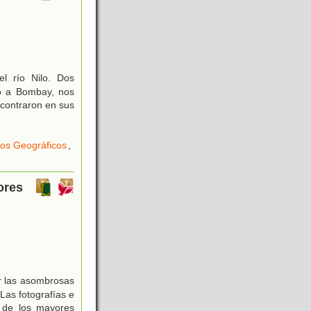
l río Nilo. Dos
to a Bombay, nos
ncontraron en sus
os Geográficos
,
ores
ir las asombrosas
Las fotografías e
s de los mayores