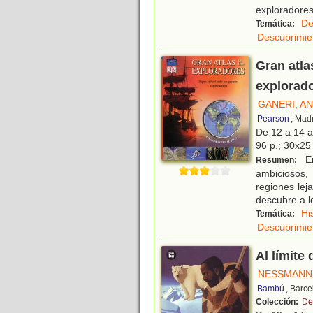
exploradore
De
Temática:
Descubrimie
Gran atla
explorad
GANERI, AN
Pearson
, Mad
De 12 a 14 
96 p.; 30x25 
En
Resumen:
ambiciosos, 
regiones lej
descubre a l
Hi
Temática:
Descubrimie
Al límite
NESSMANN,
Bambú
, Barc
Colección:
De