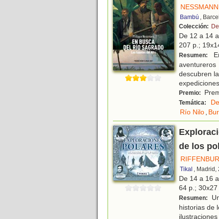
NESSMANN,
Bambú
, Barc
Colección:
De
De 12 a 14 
207 p.; 19x14
En
Resumen:
aventureros 
descubren la
expedicione
Prem
Premio:
De
Temática:
Río Nilo
,
Bur
Exploraci
de los po
RIFFENBUR
Tikal
, Madrid,
De 14 a 16 
64 p.; 30x27 
Un
Resumen:
historias de
ilustracion