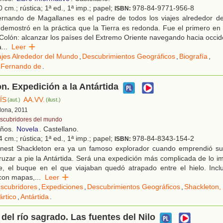
 cm.; rústica; 1ª ed., 1ª imp.; papel;
978-84-9771-956-8
ISBN:
rnando de Magallanes es el padre de todos los viajes alrededor d
emostró en la práctica que la Tierra es redonda. Fue el primero en 
 Colón: alcanzar los países del Extremo Oriente navegando hacia occi
a
...
Leer
ajes Alrededor del Mundo
,
Descubrimientos Geográficos
,
Biografía
,
 Fernando de
.
n. Expedición a la Antártida
ÍS
AA.VV.
(aut.)
(ilust.)
elona, 2011
scubridores del mundo
años.
Novela
. Castellano.
 cm.; rústica; 1ª ed., 1ª imp.; papel;
978-84-8343-154-2
ISBN:
nest Shackleton era ya un famoso explorador cuando emprendió su
ruzar a pie la Antártida. Será una expedición más complicada de lo 
e, el buque en el que viajaban quedó atrapado entre el hielo. Inc
con mapas,
...
Leer
scubridores
,
Expediciones
,
Descubrimientos Geográficos
,
Shackleton,
rtico
,
Antártida
.
del río sagrado. Las fuentes del Nilo