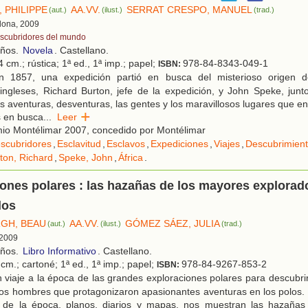
 PHILIPPE
AA.VV.
SERRAT CRESPO, MANUEL
(aut.)
(ilust.)
(trad.)
elona, 2009
scubridores del mundo
años.
Novela
. Castellano.
 cm.; rústica; 1ª ed., 1ª imp.; papel;
978-84-8343-049-1
ISBN:
 1857, una expedición partió en busca del misterioso origen de
ingleses, Richard Burton, jefe de la expedición, y John Speke, jun
s aventuras, desventuras, las gentes y los maravillosos lugares que e
s en busca
...
Leer
io Montélimar 2007, concedido por Montélimar
scubridores
,
Esclavitud
,
Esclavos
,
Expediciones
,
Viajes
,
Descubrimient
ton, Richard
,
Speke, John
,
África
.
ones polares : las hazañas de los mayores explorad
los
GH, BEAU
AA.VV.
GÓMEZ SÁEZ, JULIA
(aut.)
(ilust.)
(trad.)
 2009
años.
Libro Informativo
. Castellano.
cm.; cartoné; 1ª ed., 1ª imp.; papel;
978-84-9267-853-2
ISBN:
 viaje a la época de las grandes exploraciones polares para descubr
 los hombres que protagonizaron apasionantes aventuras en los polos. 
es de la época, planos, diarios y mapas, nos muestran las hazaña