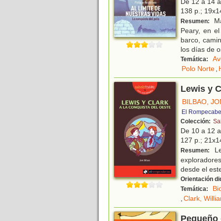
De 12 a 14 
138 p.; 19x14
Ma
Resumen:
Peary, en el
barco, camin
los días de 
Av
Temática:
Polo Norte
,
Lewis y C
BILBAO, JO
El Rompecabe
Colección:
Sa
De 10 a 12 
127 p.; 21x14
Le
Resumen:
exploradores
desde el est
Orientación di
Bi
Temática:
,
Clark, Willi
Pequeño 