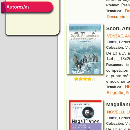
Prem
Premio:
De
Temática:
Descubrimie
Scott, Am
VENZKE, A
Editex
, Pozue
Colección:
Vid
De 13 a 15 
144 p.; 13x20
En
Resumen:
competición 
el punto má
emocionante
Hi
Temática:
Biografía
,
Pe
Magallane
NOVELLI, 
Editex
, Pozue
Colección:
Vi
De 12 a 14 