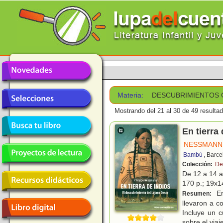
Materia:
DESCUBRIMIENTOS
Mostrando del 21 al 30 de 49 resulta
En tierra
NESSMANN,
Bambú
, Barc
Colección:
De
De 12 a 14 
170 p.; 19x14
En
Resumen:
llevaron a c
Incluye un c
sobre el viaj