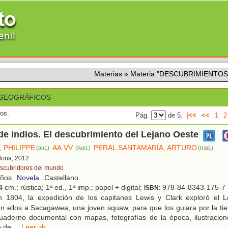
Materias
»
Materia "DESCUBRIMIENTO
 GEOGRÁFICOS
dos.
Pág.
de 5.
|<<
<<
1
2
 de indios. El descubrimiento del Lejano Oeste
 PHILIPPE
AA.VV.
PERAL SANTAMARÍA, ARTURO
(aut.)
(ilust.)
(trad.)
elona, 2012
scubridores del mundo
años.
Novela
. Castellano.
 cm.; rústica; 1ª ed., 1ª imp.; papel + digital;
978-84-8343-175-7
ISBN:
 1804, la expedición de los capitanes Lewis y Clark exploró el 
on ellos a Sacagawea, una joven squaw, para que los guiara por la tier
uaderno documental con mapas, fotografías de la época, ilustracion
e de
...
Leer