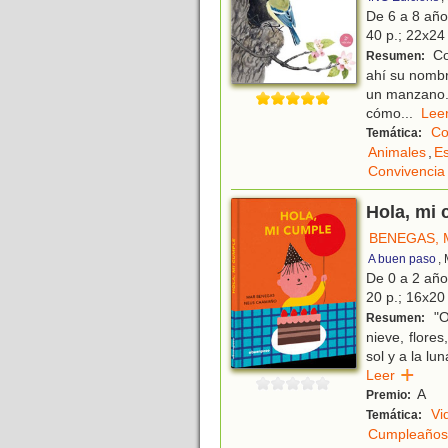
De 6 a 8 añ
40 p.; 22x24 
Co
Resumen:
ahí su nombr
un manzano. 
cómo
...
Le
Co
Temática:
Animales
,
Es
Convivencia
Hola, mi
BENEGAS, 
A buen paso
,
De 0 a 2 añ
20 p.; 16x20 
"O
Resumen:
nieve, flore
sol y a la lu
Leer
A
Premio:
Vi
Temática:
Cumpleaños