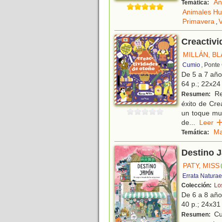
An
Temática:
Animales H
Primavera
,
Creactivi
MILLÁN, B
Cumio
, Ponte
De 5 a 7 añ
64 p.; 22x24 
Rec
Resumen:
éxito de Cre
un toque muy
de
...
Lee
Ma
Temática:
Destino J
PATY, MISS
Errata Naturae
Colección:
Lo
De 6 a 8 añ
40 p.; 24x31 
Cu
Resumen: