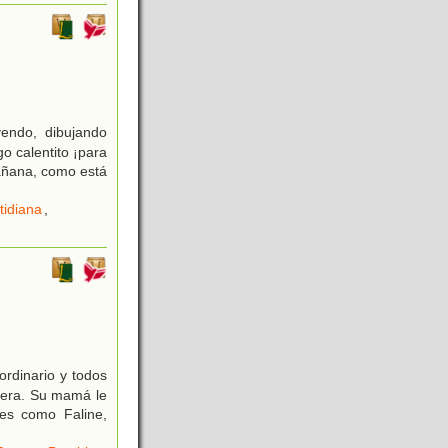
yendo, dibujando
o calentito ¡para
mañana, como está
tidiana
,
ordinario y todos
vera. Su mamá le
es como Faline,