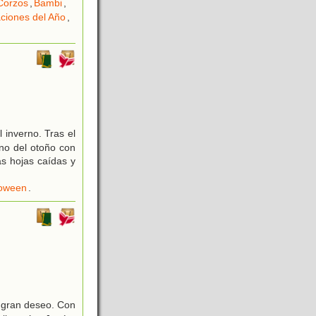
Corzos
,
Bambi
,
ciones del Año
,
 inverno. Tras el
rno del otoño con
as hojas caídas y
loween
.
 gran deseo. Con