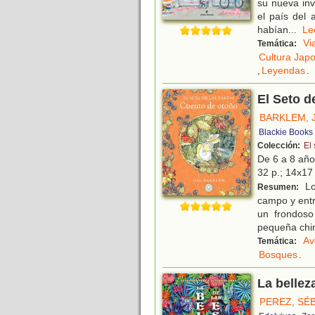
su nueva inv
el país del
habían
...
L
Vi
Temática:
Cultura Jap
,
Leyendas
.
El Seto d
BARKLEM, J
Blackie Books
Colección:
El 
De 6 a 8 añ
32 p.; 14x17 
Lo
Resumen:
campo y entr
un frondoso
pequeña chim
Av
Temática:
Bosques
.
La bellez
PEREZ, SÉ