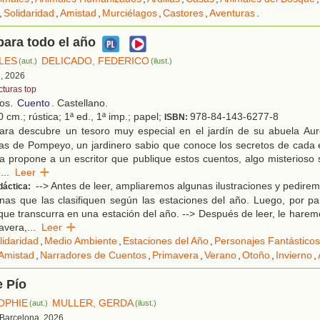
,
Solidaridad
,
Amistad
,
Murciélagos
,
Castores
,
Aventuras
.
ara todo el año
LES
DELICADO, FEDERICO
(aut.)
(ilust.)
d, 2026
cturas top
ños.
Cuento
. Castellano.
 cm.; rústica; 1ª ed., 1ª imp.; papel;
978-84-143-6277-8
ISBN:
ara descubre un tesoro muy especial en el jardín de su abuela Auror
ias de Pompeyo, un jardinero sabio que conoce los secretos de cada 
 propone a un escritor que publique estos cuentos, algo misterioso 
e
...
Leer
--> Antes de leer, ampliaremos algunas ilustraciones y pedire
dáctica:
nas que las clasifiquen según las estaciones del año. Luego, por pa
 que transcurra en una estación del año. --> Después de leer, le harem
avera,
...
Leer
lidaridad
,
Medio Ambiente
,
Estaciones del Año
,
Personajes Fantásticos
Amistad
,
Narradores de Cuentos
,
Primavera
,
Verano
,
Otoño
,
Invierno
,
e Pío
OPHIE
MULLER, GERDA
(aut.)
(ilust.)
 Barcelona, 2026