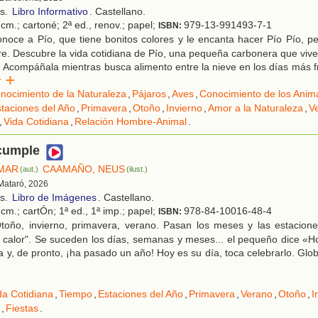
os.
Libro Informativo
. Castellano.
cm.; cartoné; 2ª ed., renov.; papel;
979-13-991493-7-1
ISBN:
noce a Pío, que tiene bonitos colores y le encanta hacer Pío Pío, 
e. Descubre la vida cotidiana de Pío, una pequeña carbonera que vive
Acompáñala mientras busca alimento entre la nieve en los días más fr
er
nocimiento de la Naturaleza
,
Pájaros
,
Aves
,
Conocimiento de los Anim
taciones del Año
,
Primavera
,
Otoño
,
Invierno
,
Amor a la Naturaleza
,
V
,
Vida Cotidiana
,
Relación Hombre-Animal
.
 cumple
MAR
CAAMAÑO, NEUS
(aut.)
(ilust.)
 Mataró, 2026
os.
Libro de Imágenes
. Castellano.
cm.; cartÓn; 1ª ed., 1ª imp.; papel;
978-84-10016-48-4
ISBN:
toño, invierno, primavera, verano. Pasan los meses y las estacione
s, calor". Se suceden los días, semanas y meses... el pequeño dice «H
na y, de pronto, ¡ha pasado un año! Hoy es su día, toca celebrarlo. Glob
da Cotidiana
,
Tiempo
,
Estaciones del Año
,
Primavera
,
Verano
,
Otoño
,
I
,
Fiestas
.