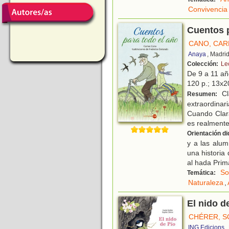
Convivencia
Cuentos p
CANO, CAR
Anaya
, Madri
Colección:
Le
De 9 a 11 a
120 p.; 13x20
Cl
Resumen:
extraordinar
Cuando Clara
es realment
Orientación di
y a las alum
una historia
al hada Prim
So
Temática:
Naturaleza
,
El nido d
CHÉRER, S
ING Edicions
,