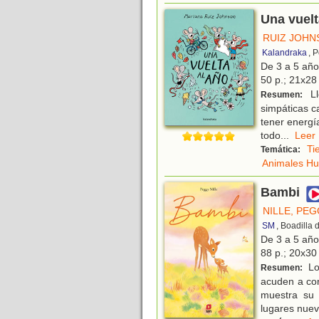
Una vuelt
RUIZ JOHN
Kalandraka
, 
De 3 a 5 añ
50 p.; 21x28 
Ll
Resumen:
simpáticas ca
tener energí
todo
...
Le
Ti
Temática:
Animales H
Bambi
NILLE, PE
SM
, Boadilla
De 3 a 5 añ
88 p.; 20x30 
Los
Resumen:
acuden a co
muestra su 
lugares nuev