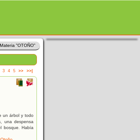
Materia "OTOÑO"
3
4
5
>>
>>|
e un árbol y todo
as, una despensa
el bosque. Había
Otoño
,