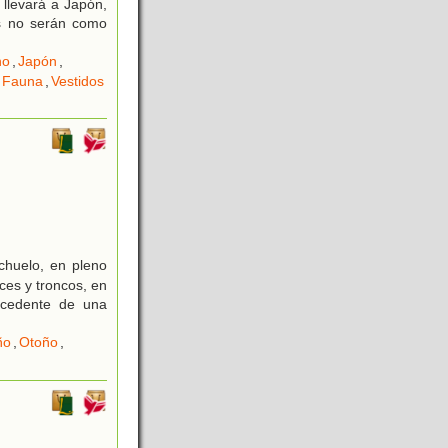
 llevará a Japón,
as no serán como
no
,
Japón
,
Fauna
,
Vestidos
chuelo, en pleno
ces y troncos, en
ocedente de una
ño
,
Otoño
,