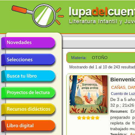
Materia:
OTOÑO
Mostrando del 1 al 10 de 243 resulta
Bienvenid
CAÑAS, DA
Cuento de Luz
De 3 a 5 añ
32 p.; 21x26 
En 
Resumen:
preparado p
repleta de f
trabajado m
An
Temática: