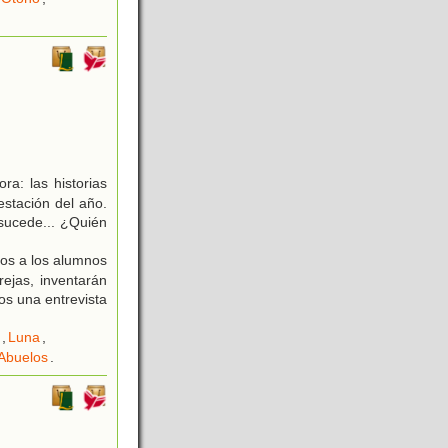
a: las historias
estación del año.
sucede... ¿Quién
mos a los alumnos
rejas, inventarán
os una entrevista
,
Luna
,
Abuelos
.