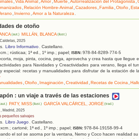
imales
,
Vida Animal
,
Amor
,
Muerte
,
Autorrealización del Protagonista
,
umanizados
,
Relación Hombre-Animal
,
Cazadores
,
Familia
,
Otoño
,
Esta
Verano
,
Invierno
,
Amor a la Naturaleza
.
dades de otoño
LANCA
MILLÁN, BLANCA
(aut.)
(ilust.)
 Caldelas, 2025
os.
Libro Informativo
. Castellano.
cm.; rústicaa; 1ª ed., 1º imp.; papel;
978-84-8289-774-5
ISBN:
orta, moja, pinta, cocina, pega, aprovecha y crea hasta que llegue el
actividades para Navidades y Creactividades para verano, llega el tu
 especial: recetas y manualidades para disfrutar de la estación de l
r
nualidades
,
Otoño
,
Imaginación
,
Creatividad
,
Recetas de Cocina
,
Hal
apón : un viaje a través de las estaciones
PATY, MISS
GARCÍA VALCÁRCEL, JORGE
(aut.)
(ilust.)
(trad.)
, Madrid, 2025
s pequeños salvajes
os.
Libro Juego
. Castellano.
xcm.; cartoné; 1ª ed., 1º imp.; papel;
978-84-19158-99-4
ISBN:
ando el sol se asoma por la ventana, Nemo y Coco hacen realidad su