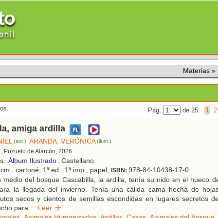
Materias
»
dos.
Pág.
de 25.
1
2
a, amiga ardilla
NIEL
ARANDA, VERÓNICA
(aut.)
(ilust.)
, Pozuelo de Alarcón, 2026
os.
Álbum Ilustrado
. Castellano.
cm.; cartoné; 1ª ed., 1ª imp.; papel;
978-84-10438-17-0
ISBN:
medio del bosque Cascabilla, la ardilla, tenía su nido en el hueco d
ara la llegada del invierno. Tenía una cálida cama hecha de hoj
rutos secos y cientos de semillas escondidas en lugares secretos d
ucho para
...
Leer
imales
,
Animales Humanizados
,
Ardillas
,
Casas
,
Animales del Bosque
,