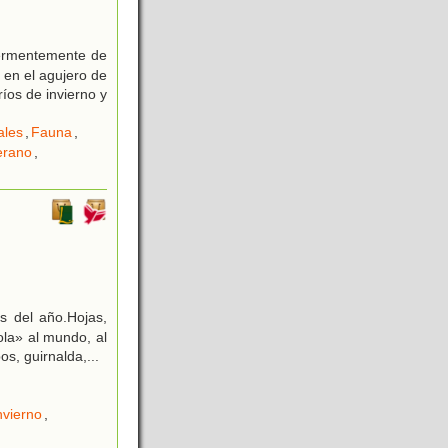
permentemente de
 en el agujero de
íos de invierno y
ales
,
Fauna
,
erano
,
s del año.Hojas,
ola» al mundo, al
os, guirnalda,
...
nvierno
,