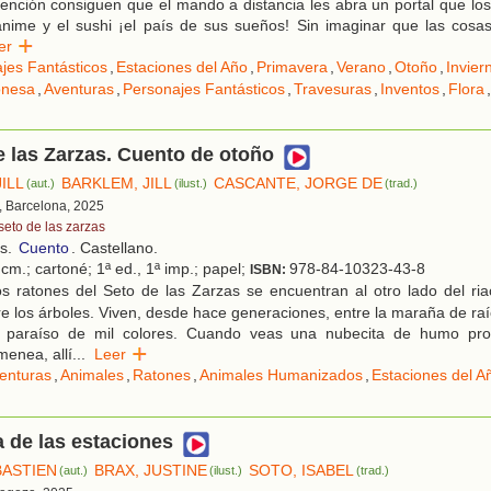
ención consiguen que el mando a distancia les abra un portal que los
 anime y el sushi ¡el país de sus sueños! Sin imaginar que las cos
eer
ajes Fantásticos
,
Estaciones del Año
,
Primavera
,
Verano
,
Otoño
,
Invier
onesa
,
Aventuras
,
Personajes Fantásticos
,
Travesuras
,
Inventos
,
Flora
,
e las Zarzas. Cuento de otoño
ILL
BARKLEM, JILL
CASCANTE, JORGE DE
(aut.)
(ilust.)
(trad.)
, Barcelona, 2025
seto de las zarzas
os.
Cuento
. Castellano.
cm.; cartoné; 1ª ed., 1ª imp.; papel;
978-84-10323-43-8
ISBN:
s ratones del Seto de las Zarzas se encuentran al otro lado del ria
e los árboles. Viven, desde hace generaciones, entre la maraña de raí
 paraíso de mil colores. Cuando veas una nubecita de humo pr
enea, allí
...
Leer
enturas
,
Animales
,
Ratones
,
Animales Humanizados
,
Estaciones del A
a de las estaciones
BASTIEN
BRAX, JUSTINE
SOTO, ISABEL
(aut.)
(ilust.)
(trad.)