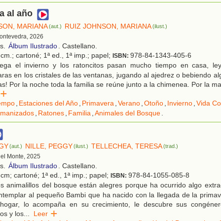
a al año
SON, MARIANA
RUIZ JOHNSON, MARIANA
(aut.)
(ilust.)
Pontevedra, 2026
os.
Álbum Ilustrado
. Castellano.
cm.; cartoné; 1ª ed., 1ª imp.; papel;
978-84-1343-405-6
ISBN:
ega el invierno y los ratoncitos pasan mucho tiempo en casa, le
ras en los cristales de las ventanas, jugando al ajedrez o bebiendo alg
as! Por la noche toda la familia se reúne junto a la chimenea. Por la 
er
empo
,
Estaciones del Año
,
Primavera
,
Verano
,
Otoño
,
Invierno
,
Vida Co
umanizados
,
Ratones
,
Familia
,
Animales del Bosque
.
GGY
NILLE, PEGGY
TELLECHEA, TERESA
(aut.)
(ilust.)
(trad.)
 del Monte, 2025
os.
Álbum Ilustrado
. Castellano.
cm; cartoné; 1ª ed., 1ª imp.; papel;
978-84-1055-085-8
ISBN:
 animalillos del bosque están alegres porque ha ocurrido algo extra
ntemplar al pequeño Bambi que ha nacido con la llegada de la prima
hogar, lo acompaña en su crecimiento, le descubre sus congéner
os y los
...
Leer