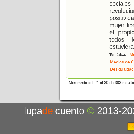
sociales
revoluci
positivid
mujer li
el prop
todos 
estuvier
Mu
Temática:
Medios de C
Desigualdad
Mostrando del 21 al 30 de 303 result
lupa
del
cuento
©
2013-20