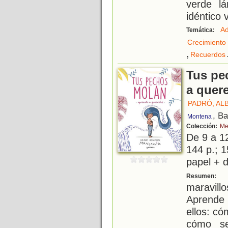
verde l
idéntico 
Ad
Temática:
Crecimiento
,
Recuerdos
Tus pe
a quer
PADRÓ, AL
, B
Montena
Colección:
Me
De 9 a 1
144 p.; 1
papel + d
L
Resumen:
maravil
Aprende
ellos: có
cómo se