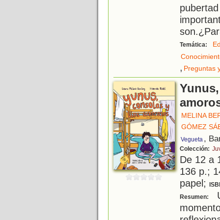
pubertad
importa
son.¿Par
Ed
Temática:
Conocimient
,
Preguntas 
Yunus,
amoro
MELINA BE
GÓMEZ SÁEZ
, Ba
Vegueta
Colección:
Ju
De 12 a 
136 p.; 1
papel;
ISB
U
Resumen:
moment
reflexion