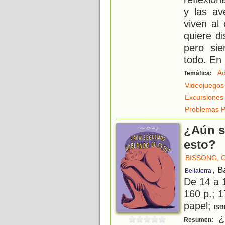
y las av
viven al
quiere d
pero si
todo. En 
Ad
Temática:
Videojuegos
Excursiones
Problemas P
¿Aún s
esto?
BISSONG, 
, B
Bellaterra
De 14 a 
160 p.; 1
papel;
ISB
¿
Resumen: