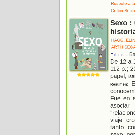
Respeto a la
Crítica Socia
Sexo : 
histori
HÄGG, ELI
ARTÍ I SEG
, B
Takatuka
De 12 a 
112 p.; 2
papel;
ISB
El
Resumen:
conocem
Fue en e
asociar
"relacion
viaje c
tanto co
sexo, no