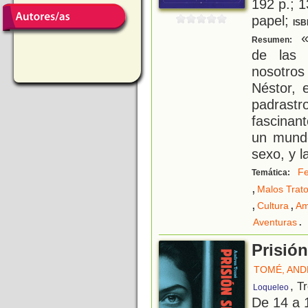
192 p.; 1
papel;
ISB
«
Resumen:
de las 
nosotros
Néstor, 
padrastr
fascinan
un mundo
sexo, y l
Fe
Temática:
,
Malos Trat
,
,
Cultura
Am
.
Aventuras
Prisión
TOMÉ, AND
, T
Loqueleo
De 14 a 