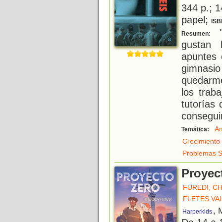
344 p.; 1
papel;
ISB
"
Resumen:
gustan 
apuntes 
gimnas
quedarme
los trab
tutorías
consegui
Am
Temática:
Crecimiento
Problemas S
Proyec
FUREDI, C
FLETES VA
, 
Harperkids