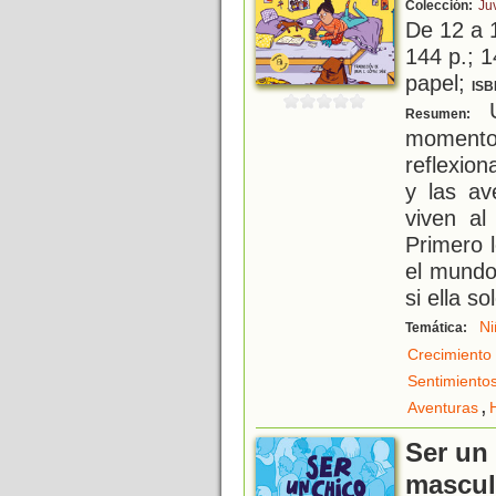
Colección:
Ju
De 12 a 
144 p.; 1
papel;
ISB
U
Resumen:
moment
reflexion
y las av
viven a
Primero l
el mundo
si ella so
Ni
Temática:
Crecimiento
Sentimiento
,
Aventuras
Ser un 
mascul