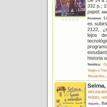
De 14 a 
332 p.; 1
papel;
ISB
Lo
Resumen:
es subir
2122, ¿
lejos d
tecnoló
programa
estudia
historia 
Ci
Temática:
Viajes a Tra
,
Recuerdos
Selma,
MELINA BE
RÖDEL, HA
, Ba
Vegueta