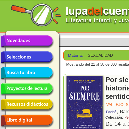
Materia:
SEXUALIDAD
Mostrando del 21 al 30 de 303 result
Por sie
histori
sentid
VALLEJO, 
, Bar
Edebé
Colección:
Pe
De 14 a 