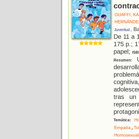
contrac
OUAFFI, K
HERNÁNDEZ
, B
Juventud
De 11 a 
175 p.; 1
papel;
ISB
U
Resumen:
desarr
problemá
cogniti
adolesce
tras un
represe
protagoni
H
Temática:
,
Empatía
To
Homosexual