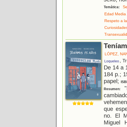
Se
Temática:
Edad Media
Respeto a la
Curiosidade
Transexuali
Teníam
LÓPEZ, NA
, T
Loqueleo
De 14 a 
184 p.; 1
papel;
ISB
"
Resumen:
cambia
vehemenc
que espe
no. El M
Miguel 