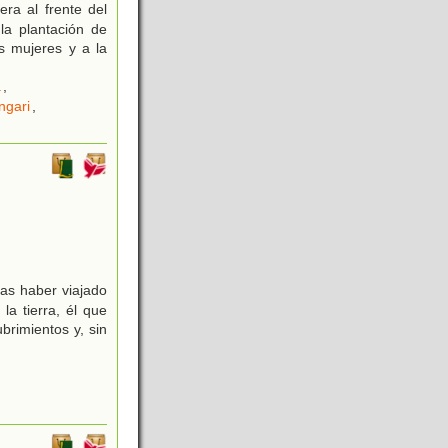
ra al frente del
la plantación de
s mujeres y a la
a
,
ngari
,
ras haber viajado
la tierra, él que
brimientos y, sin