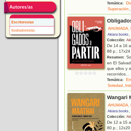
Do
Temática:
Superación
,
Obligados
Escritores/as
AHUMADA, 
Ilustradores/as
Akiara books
,
Colección:
Ak
De 14 a 16 
88 p.; 17x24 
Sol
Resumen:
en El Salvad
que ellos y 
recorridos
...
Em
Temática:
Soledad
,
Int
Wangari M
AHUMADA, 
Akiara books
,
Colección:
Ak
De 12 a 15 
80 p.; 12x20 