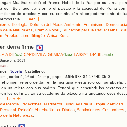
ngari Maathai recibió el Premio Nobel de la Paz por su tarea pione
Green Belt, que transformó el paisaje y la sociedad de Kenia con 
millones de árboles y con su contribución al empoderamiento de la
 democracia.
...
Leer
jeres
,
Ecología
,
Defensa del Medio Ambiente
,
Feminismo
,
Democraci
n de la Naturaleza
,
Premio Nobel
,
Educación para la Paz
,
Maathai, Wa
ón
,
Árboles
,
Libro Bilingüe
,
África
,
Kenia
.
en tierra firme
LAIA DE
CAPDEVILA, GEMMA
LASSAT, ISABEL
(aut.)
(ilust.)
(trad.)
 Barcelona, 2019
inarra
años.
Novela
. Castellano.
cm.; cartoné; 1ª ed., 1ª imp.; papel;
978-84-17440-35-0
ISBN:
 el primer verano de Jan en la montaña y está solo con su abuela, t
 en un velero con sus padres. Tendrá que descubrir los secretos de 
ien los del mar. En su cuaderno de bitácora irá anotando esos descu
e
...
Leer
olescencia
,
Vacaciones
,
Marineros
,
Búsqueda de la Propia Identidad
,
 Personal
,
Relación Abuela-Nietos
,
Diarios
,
Sentimientos
,
Costumbres
,
o de la Naturaleza
.
sentido