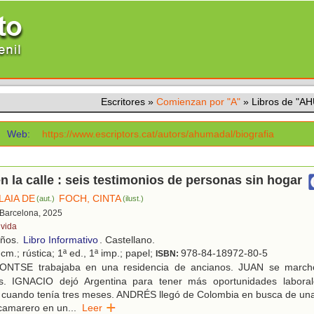
Escritores
»
Comienzan por "A"
»
Libros de "A
Web:
https://www.escriptors.cat/autors/ahumadal/biografia
 la calle : seis testimonios de personas sin hogar
LAIA DE
FOCH, CINTA
(aut.)
(ilust.)
 Barcelona, 2025
ivida
años.
Libro Informativo
. Castellano.
cm.; rústica; 1ª ed., 1ª imp.; papel;
978-84-18972-80-5
ISBN:
NTSE trabajaba en una residencia de ancianos. JUAN se march
s. IGNACIO dejó Argentina para tener más oportunidades labora
cuando tenía tres meses. ANDRÉS llegó de Colombia en busca de una
camarero en un
...
Leer