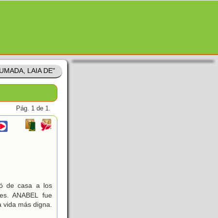
HUMADA, LAIA DE"
Pág. 1 de 1.
ó de casa a los
les. ANABEL fue
 vida más digna.