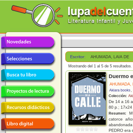
Escritor:
AHUMADA, LAIA DE
Mostrando del 1 al 5 de 5 resultados.
Duermo en
AHUMADA, 
Akiara books
,
Colección:
Ak
De 14 a 16 
80 p.; 17x24 
MO
Resumen:
catorce año
abandonada 
PEDRO era 