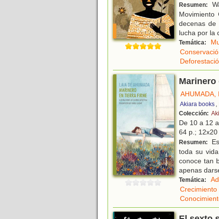
Wa
Resumen:
Movimiento 
decenas de 
lucha por la
Mu
Temática:
Conservació
Deforestaci
Marinero 
AHUMADA, 
Akiara books
,
Colección:
Ak
De 10 a 12 
64 p.; 12x20 
Es
Resumen:
toda su vida
conoce tan b
apenas dars
Ad
Temática:
Crecimiento
Conocimient
El sexto 