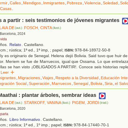
rmir
,
Calles
,
Mendigos
,
Inmigrantes
,
Pobreza
,
Violencia
,
Soledad
,
Soli
Casas
.
 a partir : seis testimonios de jóvenes migrantes
LAIA DE
FOSCH, CINTA
(aut.)
(ilust.)
 Barcelona, 2024
ivida
años.
Relato
. Castellano.
cm.; rústica; 1ª ed., 1ª imp, ; papel;
978-84-18972-50-8
ISBN:
y es originario de Senegal. Helena dejó Bolivia. Said tuvo que huir de 
or. Meriem se fue de Marruecos, igual que Ossama. Lo que entrelaza 
ellas se han visto ¡OBLIGADOS A PARTIR!. Conoce seis historias reple
Leer
igrantes
,
Migraciones
,
Viajes
,
Respeto a la Diversidad
,
Educación Inter
egración Social
,
Superación
,
Marruecos
,
Senegal
,
Bolivia
,
Siria
,
el Salv
aathai : plantar árboles, sembrar ideas
LAIA DE
STARKOFF, VANINA
PIGEM, JORDI
(aut.)
(ilust.)
(trad.)
 Barcelona, 2020
iparla
años.
Libro Informativo
. Castellano.
cm.; rústica; 1ª ed., 1º imp.; papel;
978-84-17440-70-1
ISBN: