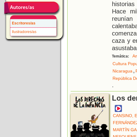
histori
Hace mi
reunían
Escritores/as
calentab
Ilustradores/as
comenza
caza y en
asustaba
Am
Temática:
Cultura Popu
,
Nicaragua
República D
.
Los der
CANSINO, 
FERNÁNDEZ
MARTÍN GA
NESQUENS,