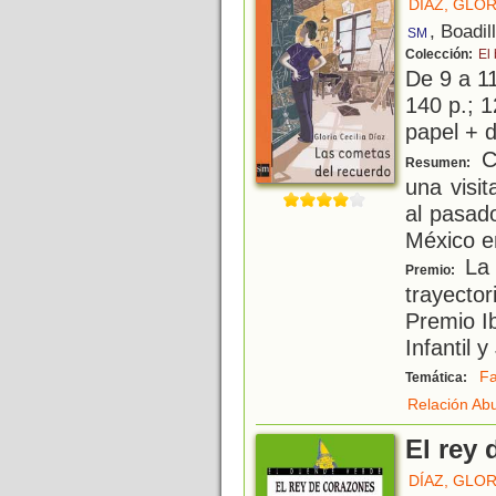
DÍAZ, GLOR
, Boadil
SM
Colección:
El
De 9 a 1
140 p.; 1
papel + d
Cu
Resumen:
una visi
al pasad
México e
La 
Premio:
trayector
Premio I
Infantil 
Fa
Temática:
Relación Ab
El rey
DÍAZ, GLOR