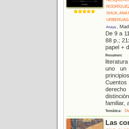
RODRÍGUE
SHUA, ANA
URBERUAGA
, Mad
Anaya
De 9 a 1
88 p.; 21
papel + d
D
Resumen:
literatur
uno un 
principi
Cuentos s
derecho 
distinció
familiar, 
De
Temática:
Las co