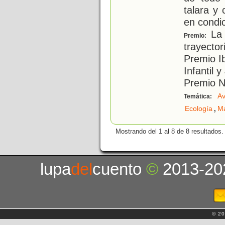
talara y 
en condi
La 
Premio:
trayector
Premio I
Infantil 
Premio Na
Av
Temática:
,
Ecología
M
Mostrando del 1 al 8 de 8 resultados.
lupa
del
cuento
©
2013-20
© 20