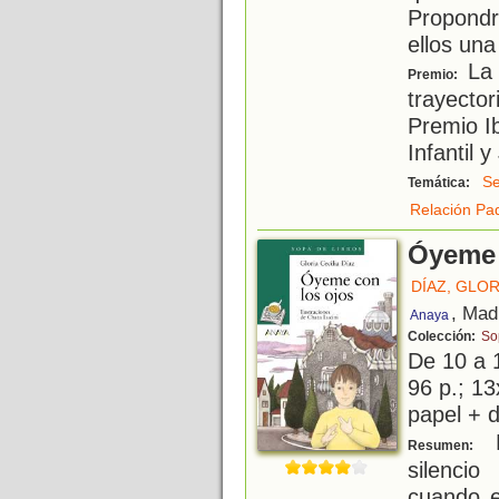
Propondr
ellos una
La 
Premio:
trayector
Premio I
Infantil 
Se
Temática:
Relación Pad
Óyeme 
DÍAZ, GLOR
, Mad
Anaya
Colección:
So
De 10 a 
96 p.; 13
papel + d
H
Resumen:
silenci
cuando e