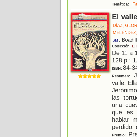
Fa
Temática:
El vall
DÍAZ, GLOR
MELÉNDEZ,
, Boadil
SM
Colección:
El
De 11 a 
128 p.; 1
84-3
ISBN:
J
Resumen:
valle. Ell
Jerónimo
las tort
una cuev
que es 
hablar m
perdido,
Pre
Premio: