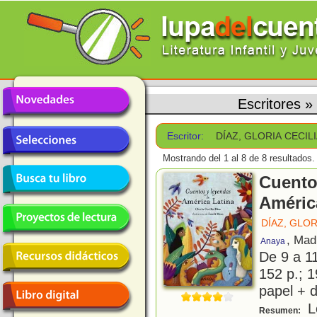
Escritores
»
Escritor:
DÍAZ, GLORIA CECIL
Mostrando del 1 al 8 de 8 resultados.
Cuento
Améric
DÍAZ, GLOR
, Mad
Anaya
De 9 a 1
152 p.; 1
papel + d
L
Resumen: