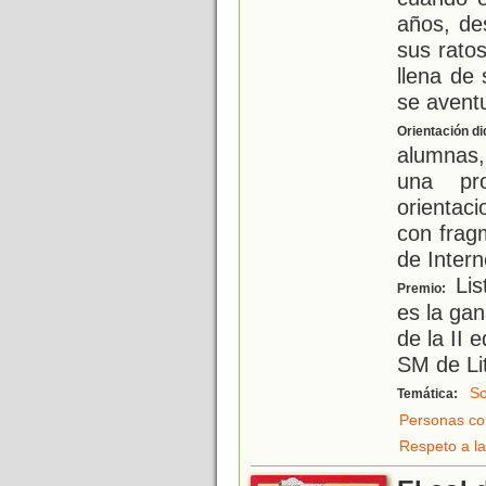
años, de
sus rato
llena de
se aventu
Orientación di
alumnas,
una pro
orienta
con frag
de Intern
Lis
Premio:
es la gan
de la II 
SM de Lit
So
Temática:
Personas co
Respeto a la