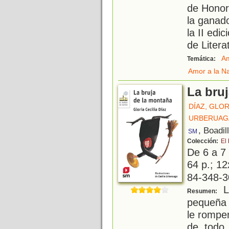
de Honor
la ganado
la II ed
de Litera
Am
Temática:
Amor a la N
La bru
DÍAZ, GLOR
URBERUAGA
, Boadil
SM
Colección:
El
De 6 a 7
64 p.; 12
84-348-3
L
Resumen:
pequeña
le rompen
de todo 