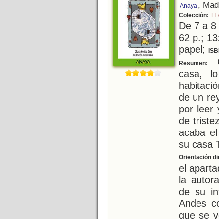
, Mad
Anaya
Colección:
El
De 7 a 8
62 p.; 13
papel;
ISB
C
Resumen:
casa, l
habitació
de un re
por leer 
de trist
acaba el
su casa 
Orientación di
el aparta
la autor
de su in
Andes co
que se v