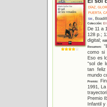
El sol 
DÍAZ, GLOR
PUERTA, C
, Boadil
SM
Colección:
El
De 11 a 
128 p.; 1
digital;
IS
"E
Resumen:
como si 
Eso es l
"sol de 
tan feli
mundo co
Fin
Premio:
1991, La 
trayector
Premio I
Infantil 