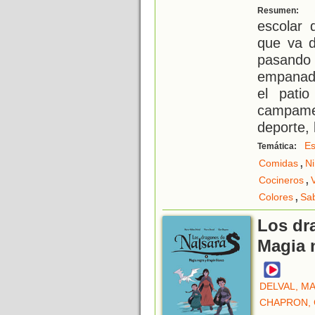
S
Resumen:
escolar 
que va d
pasando
empanado
el pati
campame
deporte, 
Es
Temática:
,
Comidas
N
,
Cocineros
,
Colores
Sa
Los dr
Magia 
DELVAL, M
CHAPRON,