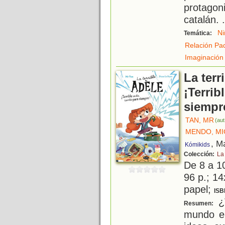
protago
catalán.
.
Ni
Temática:
Relación Pad
Imaginación
La terr
¡Terrib
siempr
TAN, MR
(aut
MENDO, MI
, M
Kómikids
Colección:
La 
De 8 a 1
96 p.; 14
papel;
ISB
¿T
Resumen:
mundo en