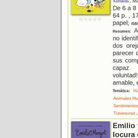
, M
Kómikids
De 6 a 8
64 p. , 1
papel;
ISB
A
Resumen:
no ident
dos orej
parecer 
sus comp
capaz 
voluntad
amable, 
H
Temática:
Animales H
Sentimiento
.
Travesuras
Emilio
locura