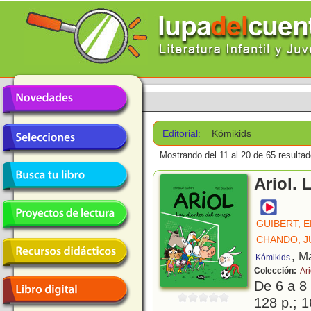
Editorial:
Kómikids
Mostrando del 11 al 20 de 65 resultad
Ariol. 
GUIBERT, 
CHANDO, J
, M
Kómikids
Colección:
Ari
De 6 a 8
128 p.; 1