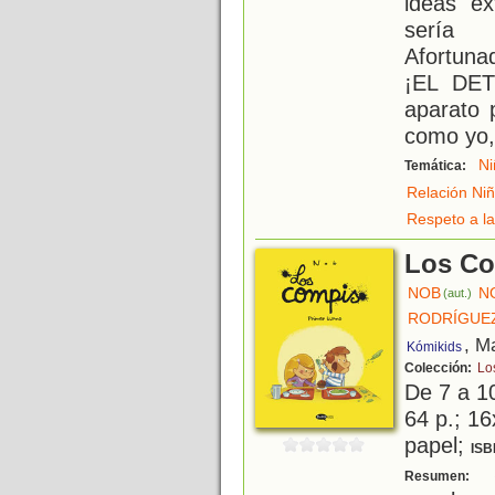
ideas ex
sería 
Afortuna
¡EL DE
aparato 
como yo,
Ni
Temática:
Relación Niñ
Respeto a la
Los Co
NOB
N
(aut.)
RODRÍGUEZ
, M
Kómikids
Colección:
Lo
De 7 a 1
64 p.; 16
papel;
ISB
S
Resumen: