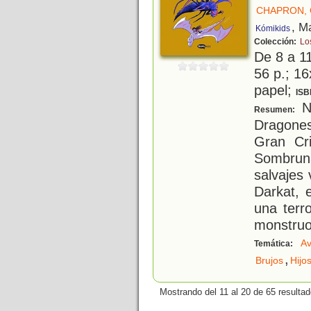
CHAPRON,
, M
Kómikids
Colección:
Lo
De 8 a 1
56 p.; 16
papel;
ISB
Ny
Resumen:
Dragone
Gran Cr
Sombrun
salvajes 
Darkat, 
una terro
monstruo
Av
Temática:
,
Brujos
Hijo
Mostrando del 11 al 20 de 65 resultad