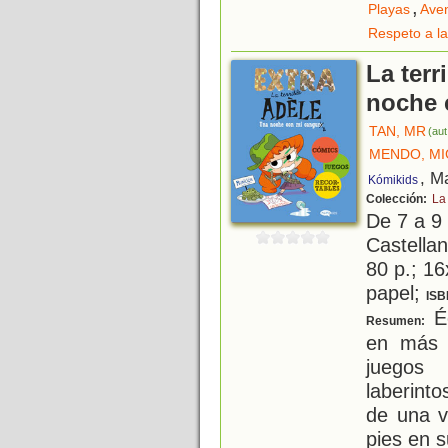
,
Playas
Ave
Respeto a la
La terr
noche 
TAN, MR
(aut
MENDO, MI
, M
Kómikids
Colección:
La 
De 7 a 9
Castellan
80 p.; 16
papel;
ISB
Éc
Resumen:
en más 
juegos 
laberint
de una v
pies en s