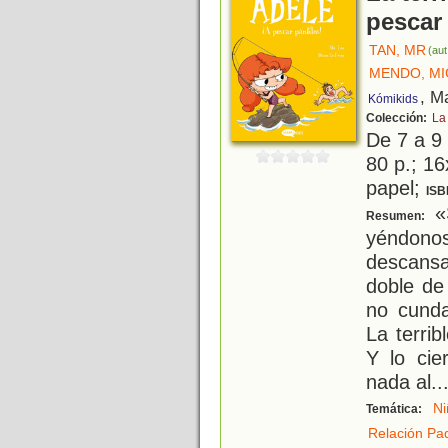
pescar 
TAN, MR
(aut
MENDO, MI
, M
Kómikids
Colección:
La 
De 7 a 9
80 p.; 16
papel;
ISB
«
Resumen:
yéndono
descansa
doble de
no cunda
La terri
Y lo cie
nada al
..
Ni
Temática:
Relación Pad