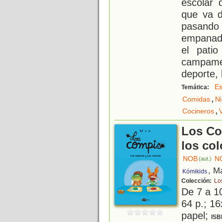
escolar 
que va d
pasando
empanado
el pati
campame
deporte, 
Es
Temática:
,
Comidas
N
,
Cocineros
Los Co
los col
NOB
N
(aut.)
, M
Kómikids
Colección:
Lo
De 7 a 1
64 p.; 16
papel;
ISB