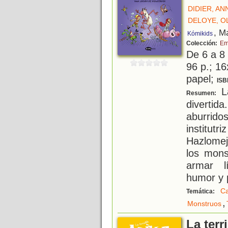
DIDIER, AN
DELOYE, O
, M
Kómikids
Colección:
Em
De 6 a 8
96 p.; 16
papel;
ISB
La
Resumen:
diverti
aburrido
institut
Hazlomej
los mons
armar l
humor y 
Ca
Temática:
,
Monstruos
La terr