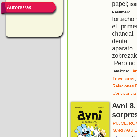
papel;
ISB
C
Resumen:
fortachó
el prim
chándal.
dental
aparato
zobrezale
¡Pero no 
An
Temática:
,
Travesuras
Relaciones 
Convivencia
Avni 8
sorpre
PUJOL, RO
GARI AGUIL