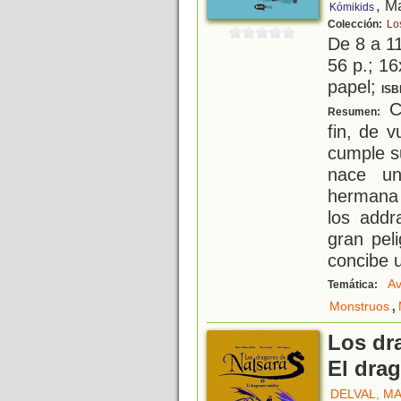
, M
Kómikids
Colección:
Lo
De 8 a 1
56 p.; 16
papel;
ISB
C
Resumen:
fin, de 
cumple s
nace u
hermana 
los addr
gran pel
concibe 
Av
Temática:
,
Monstruos
Los dr
El dra
DELVAL, M