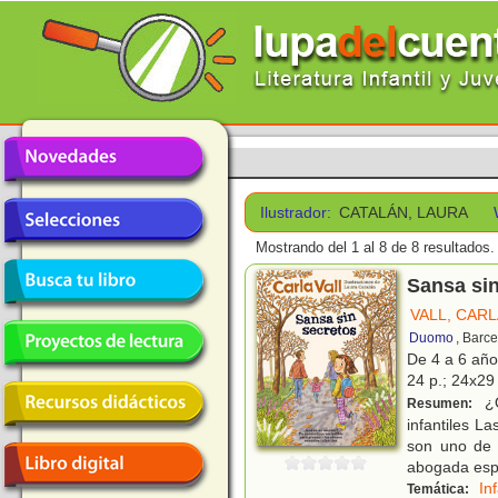
Ilustrador:
CATALÁN, LAURA
Mostrando del 1 al 8 de 8 resultados.
Sansa sin
VALL, CAR
Duomo
, Barc
De 4 a 6 añ
24 p.; 24x29 
¿Q
Resumen:
infantiles L
son uno de 
abogada espe
In
Temática: