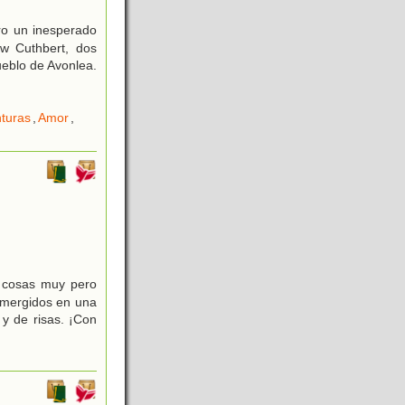
ro un inesperado
ew Cuthbert, dos
ueblo de Avonlea.
turas
,
Amor
,
 cosas muy pero
umergidos en una
y de risas. ¡Con