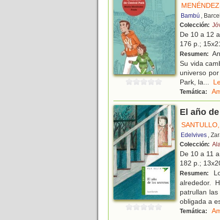
MENÉNDEZ-
Bambú
, Barc
Colección:
Jó
De 10 a 12 
176 p.; 15x21
An
Resumen:
Su vida camb
universo por
Park, la
...
L
Am
Temática:
El año de
SANTULLO,
Edelvives
, Za
Colección:
Al
De 10 a 11 
182 p.; 13x20
Lo
Resumen:
alrededor. 
patrullan la
obligada a e
Am
Temática: