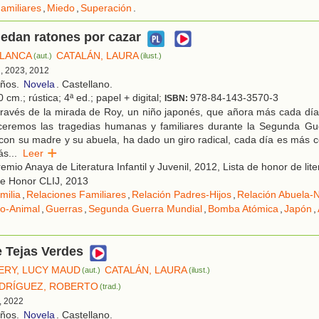
amiliares
,
Miedo
,
Superación
.
edan ratones por cazar
BLANCA
CATALÁN, LAURA
(aut.)
(ilust.)
d, 2023, 2012
años.
Novela
. Castellano.
 cm.; rústica; 4ª ed.; papel + digital;
978-84-143-3570-3
ISBN:
través de la mirada de Roy, un niño japonés, que añora más cada dí
ceremos las tragedias humanas y familiares durante la Segunda Gu
con su madre y su abuela, ha dado un giro radical, cada día es más 
ás
...
Leer
emio Anaya de Literatura Infantil y Juvenil, 2012, Lista de honor de lit
de Honor CLIJ, 2013
milia
,
Relaciones Familiares
,
Relación Padres-Hijos
,
Relación Abuela-N
ño-Animal
,
Guerras
,
Segunda Guerra Mundial
,
Bomba Atómica
,
Japón
,
e Tejas Verdes
RY, LUCY MAUD
CATALÁN, LAURA
(aut.)
(ilust.)
DRÍGUEZ, ROBERTO
(trad.)
, 2022
años.
Novela
. Castellano.