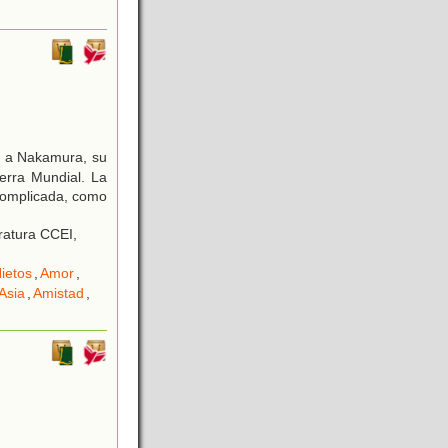
a a Nakamura, su
erra Mundial. La
complicada, como
eratura CCEI,
ietos
,
Amor
,
Asia
,
Amistad
,