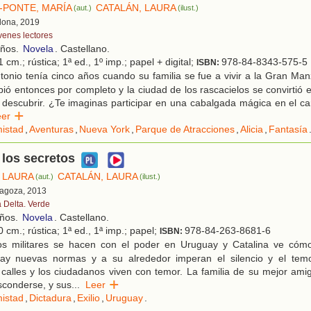
PONTE, MARÍA
CATALÁN, LAURA
(aut.)
(ilust.)
elona, 2019
venes lectores
años.
Novela
. Castellano.
 cm.; rústica; 1ª ed., 1º imp.; papel + digital;
978-84-8343-575-5
ISBN:
tonio tenía cinco años cuando su familia se fue a vivir a la Gran M
ió entonces por completo y la ciudad de los rascacielos se convirtió 
 descubrir. ¿Te imaginas participar en una cabalgada mágica en el ca
eer
istad
,
Aventuras
,
Nueva York
,
Parque de Atracciones
,
Alicia
,
Fantasía
 los secretos
 LAURA
CATALÁN, LAURA
(aut.)
(ilust.)
ragoza, 2013
a Delta. Verde
años.
Novela
. Castellano.
 cm.; rústica; 1ª ed., 1ª imp.; papel;
978-84-263-8681-6
ISBN:
s militares se hacen con el poder en Uruguay y Catalina ve cómo
Hay nuevas normas y a su alrededor imperan el silencio y el tem
s calles y los ciudadanos viven con temor. La familia de su mejor ami
sconderse, y sus
...
Leer
istad
,
Dictadura
,
Exilio
,
Uruguay
.