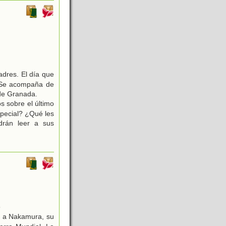
adres. El día que
. Se acompaña de
 de Granada.
s sobre el último
special? ¿Qué les
drán leer a sus
5
a a Nakamura, su