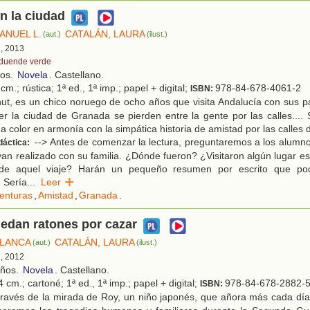
n la ciudad
ANUEL L.
CATALÁN, LAURA
(aut.)
(ilust.)
d, 2013
 duende verde
ños.
Novela
. Castellano.
cm.; rústica; 1ª ed., 1ª imp.; papel + digital;
978-84-678-4061-2
ISBN:
ut, es un chico noruego de ocho años que visita Andalucía con sus p
r la ciudad de Granada se pierden entre la gente por las calles...
 a color en armonía con la simpática historia de amistad por las calles
--> Antes de comenzar la lectura, preguntaremos a los alumno
dáctica:
yan realizado con su familia. ¿Dónde fueron? ¿Visitaron algún lugar e
de aquel viaje? Harán un pequeño resumen por escrito que po
 Sería
...
Leer
enturas
,
Amistad
,
Granada
.
edan ratones por cazar
BLANCA
CATALÁN, LAURA
(aut.)
(ilust.)
d, 2012
años.
Novela
. Castellano.
 cm.; cartoné; 1ª ed., 1ª imp.; papel + digital;
978-84-678-2882-
ISBN:
través de la mirada de Roy, un niño japonés, que añora más cada dí