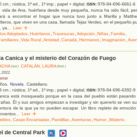
 cm.; rústica; 1ª ed., 1ª imp.; papel + digital;
978-84-696-6661-6
ISBN:
 vida de Ana, huérfana desde muy pequeña, nunca ha sido fácil, pe
evará a encontrar el hogar que nunca tuvo junto a Marilla y Matth
teros, que viven en una casa, llamada Tejas Verdes, en el pequeño p
, ya
...
Leer
ños Adoptados
,
Huérfanos
,
Travesuras
,
Adopción
,
Niñas
,
Familia
,
amiliares
,
Vida Rural
,
Amistad
,
Canadá
,
Hermanos
,
Imaginación
,
Aven
la Canica y el misterio del Corazón de Fuego
ACHA
CATALÁN, LAURA
(aut.)
(ilust.)
, 2022
tamar
años.
Novela
. Castellano.
 cm.; rústica; 1ª ed., 1ª imp.; papel + digital;
978-84-696-6392-9
ISBN:
nica está mosqueado porque en la casa del pueblo están pasando
añas. Él y sus amigos empiezan a investigar y sin quererlo se ven s
entura de la que ya no pueden escapar. Un libro repleto de emoción 
inventos
...
Leer
eblos
,
Casas Encantadas
,
Pandillas
,
Aventuras
,
Humor
,
Misterio
.
el de Central Park