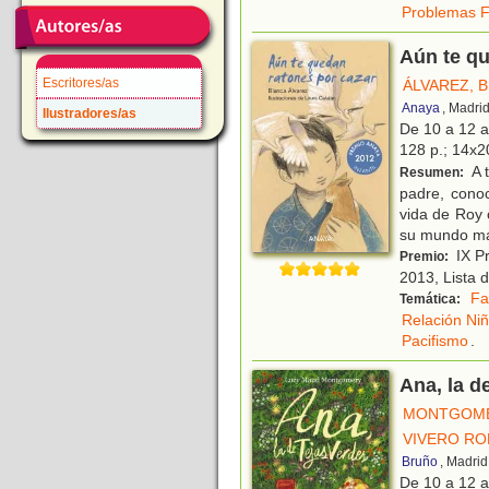
Problemas F
Aún te qu
Escritores/as
ÁLVAREZ, 
Anaya
, Madri
Ilustradores/as
De 10 a 12 
128 p.; 14x20
A 
Resumen:
padre, cono
vida de Roy 
su mundo m
IX Pr
Premio:
2013, Lista 
Fa
Temática:
Relación Ni
Pacifismo
.
Ana, la d
MONTGOME
VIVERO RO
Bruño
, Madrid
De 10 a 12 