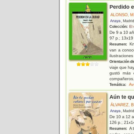
Perdido e
ALONSO, M
Anaya
, Madri
Colección:
El
De 9 a 10 a
97 p.; 13x19 
Kn
Resumen:
van a conoce
ilustraciones
Orientación di
viaje que ha
gustó más 
compañeros.
Av
Temática:
Aún te qu
ÁLVAREZ, 
Anaya
, Madri
De 10 a 12 
126 p.; 21x14
A 
Resumen: