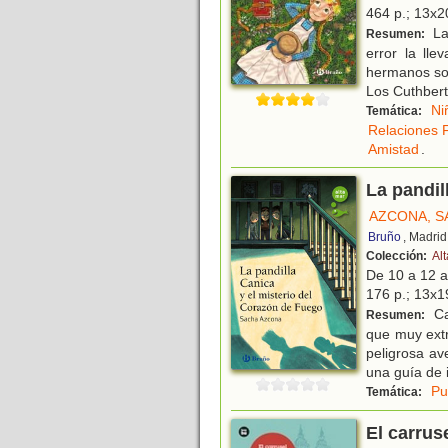
464 p.; 13x20
La
Resumen:
error la ll
hermanos sol
Los Cuthbert
Ni
Temática:
Relaciones F
Amistad
.
La pandil
AZCONA, S
Bruño
, Madrid
Colección:
Al
De 10 a 12 
176 p.; 13x19
Ca
Resumen:
que muy extr
peligrosa av
una guía de 
Pu
Temática:
El carrus