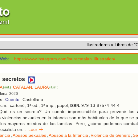
Ilustradores
»
Libros de 
Web:
https://www.instagram.com/lauracatalan_illustration/
 secretos
LA
CATALÁN, LAURA
(aut.)
(ilust.)
elona, 2026
os.
Cuento
. Castellano.
cm.; cartoné; 1ª ed., 1ª imp.; papel;
979-13-87574-44-4
ISBN:
ué es un secreto? Un cuento imprescindible para prevenir los 
as violencias sexuales en la infancia son más habituales de lo que se 
los mayores miedos de las familias. Pero, ¿cómo podemos combatir
cialista en
...
Leer
fancia
,
Abusos Sexuales
,
Abusos a la Infancia
,
Violencia de Género
,
Se