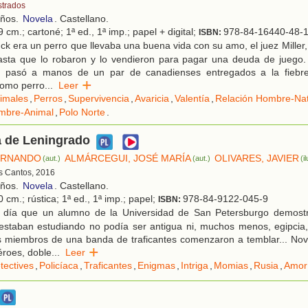
strados
años.
Novela
. Castellano.
 cm.; cartoné; 1ª ed., 1ª imp.; papel + digital;
978-84-16440-48-
ISBN:
k era un perro que llevaba una buena vida con su amo, el juez Miller
hasta que lo robaron y lo vendieron para pagar una deuda de juego. 
lí pasó a manos de un par de canadienses entregados a la fiebre
como perro
...
Leer
imales
,
Perros
,
Supervivencia
,
Avaricia
,
Valentía
,
Relación Hombre-Nat
mbre-Animal
,
Polo Norte
.
 de Leningrado
ERNANDO
ALMÁRCEGUI, JOSÉ MARÍA
OLIVARES, JAVIER
(aut.)
(aut.)
(i
es Cantos, 2016
años.
Novela
. Castellano.
 cm.; rústica; 1ª ed., 1ª imp.; papel;
978-84-9122-045-9
ISBN:
 día que un alumno de la Universidad de San Petersburgo demost
estaban estudiando no podía ser antigua ni, muchos menos, egipcia,
 miembros de una banda de traficantes comenzaron a temblar... Nove
héroes, doble
...
Leer
tectives
,
Policíaca
,
Traficantes
,
Enigmas
,
Intriga
,
Momias
,
Rusia
,
Amor