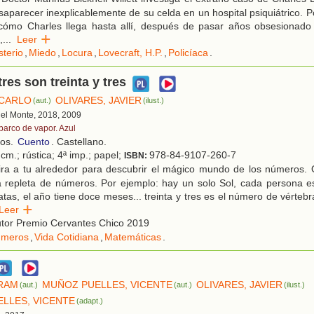
aparecer inexplicablemente de su celda en un hospital psiquiátrico. 
cómo Charles llega hasta allí, después de pasar años obsesionad
,
...
Leer
sterio
,
Miedo
,
Locura
,
Lovecraft, H.P.
,
Policíaca
.
tres son treinta y tres
 CARLO
OLIVARES, JAVIER
(aut.)
(ilust.)
 del Monte, 2018, 2009
 barco de vapor. Azul
ños.
Cuento
. Castellano.
cm.; rústica; 4ª imp.; papel;
978-84-9107-260-7
ISBN:
ra a tu alrededor para descubrir el mágico mundo de los números.
á repleta de números. Por ejemplo: hay un solo Sol, cada persona es
atas, el año tiene doce meses... treinta y tres es el número de vérteb
Leer
utor Premio Cervantes Chico 2019
meros
,
Vida Cotidiana
,
Matemáticas
.
RAM
MUÑOZ PUELLES, VICENTE
OLIVARES, JAVIER
(aut.)
(aut.)
(ilust.)
LLES, VICENTE
(adapt.)