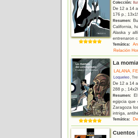
Colección:
Ilu
De 12 a 14 
176 p.; 13x19
Buc
Resumen:
California, 
Alaska y al
entrenaron 
An
Temática:
Relación Ho
La momia
LALANA, F
Loqueleo
, Tr
De 12 a 14 
288 p.; 14x20
El
Resumen:
egipcia que 
Zaragoza los
intriga, anti
De
Temática:
Cuentos