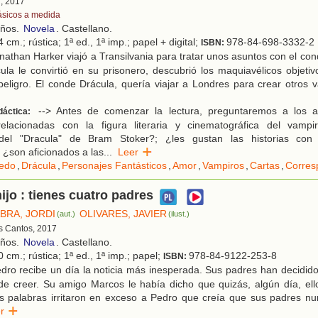
d, 2017
ásicos a medida
años.
Novela
. Castellano.
 cm.; rústica; 1ª ed., 1ª imp.; papel + digital;
978-84-698-3332-2
ISBN:
athan Harker viajó a Transilvania para tratar unos asuntos con el con
ácula le convirtió en su prisonero, descubrió los maquiavélicos objeti
 peligro. El conde Drácula, quería viajar a Londres para crear otros
--> Antes de comenzar la lectura, preguntaremos a los a
dáctica:
relacionadas con la figura literaria y cinematográfica del vamp
del "Dracula" de Bram Stoker?; ¿les gustan las historias co
 ¿son aficionados a las
...
Leer
edo
,
Drácula
,
Personajes Fantásticos
,
Amor
,
Vampiros
,
Cartas
,
Corres
ijo : tienes cuatro padres
ABRA, JORDI
OLIVARES, JAVIER
(aut.)
(ilust.)
es Cantos, 2017
años.
Novela
. Castellano.
 cm.; rústica; 1ª ed., 1ª imp.; papel;
978-84-9122-253-8
ISBN:
dro recibe un día la noticia más inesperada. Sus padres han decidid
de creer. Su amigo Marcos le había dicho que quizás, algún día, ell
s palabras irritaron en exceso a Pedro que creía que sus padres nu
eer