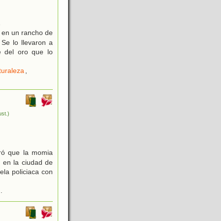
1
, en un rancho de
Se lo llevaron a
 del oro que lo
uraleza
,
lust.)
ró que la momia
 en la ciudad de
la policiaca con
.