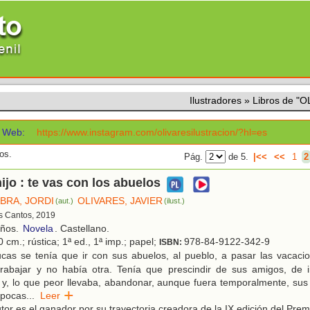
Ilustradores
»
Libros de "
Web:
https://www.instagram.com/olivaresilustracion/?hl=es
os.
Pág.
de 5.
|<<
<<
1
2
ijo : te vas con los abuelos
ABRA, JORDI
OLIVARES, JAVIER
(aut.)
(ilust.)
es Cantos, 2019
años.
Novela
. Castellano.
 cm.; rústica; 1ª ed., 1ª imp.; papel;
978-84-9122-342-9
ISBN:
cas se tenía que ir con sus abuelos, al pueblo, a pasar las vacaci
trabajar y no había otra. Tenía que prescindir de sus amigos, de i
 y, lo que peor llevaba, abandonar, aunque fuera temporalmente, sus
 pocas
...
Leer
tor es el ganador por su trayectoria creadora de la IX edición del Prem