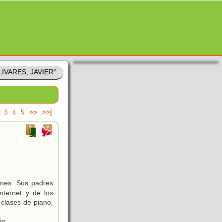
OLIVARES, JAVIER"
3
4
5
>>
>>|
ones. Sus padres
nternet y de los
 clases de piano.
io