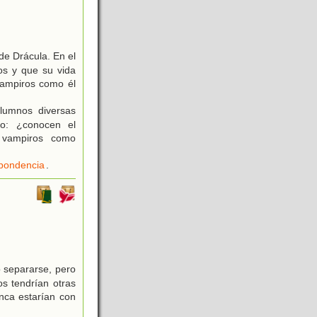
de Drácula. En el
vos y que su vida
 vampiros como él
lumnos diversas
iro: ¿conocen el
n vampiros como
pondencia
.
o separarse, pero
os tendrían otras
nca estarían con