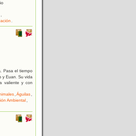
io
,
ación
.
. Pasa el tiempo
 y Euan. Su vida
a valiente y con
Animales
,
Águilas
,
ión Ambiental
,