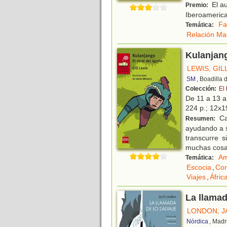
El au
Premio:
Iberoamerica
Fa
Temática:
Relación Ma
Kulanjang
LEWIS, GIL
SM
, Boadilla
Colección:
El
De 11 a 13 
224 p.; 12x19
Ca
Resumen:
ayudando a s
transcurre 
muchas cosa
Am
Temática:
Escocia
,
Con
Viajes
,
Áfric
La llamad
LONDON, J
Nórdica
, Madr