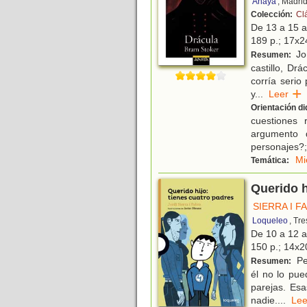
Anaya
, Madri
Colección:
Cl
De 13 a 15 
189 p.; 17x24
Jon
Resumen:
castillo, Dr
corría serio
y
...
Leer
Orientación di
cuestiones 
argumento 
personajes?;
Mi
Temática:
Querido h
SIERRA I F
Loqueleo
, Tr
De 10 a 12 
150 p.; 14x20
Pe
Resumen:
él no lo pue
parejas. Esa
nadie.
...
L