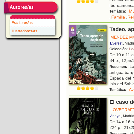
Iberoamerica
Mú
Temática:
,
Familia
,
Rel
Escritores/as
Tadeo, ap
Ilustradores/as
MÉNDEZ MO
Everest
, Madr
Colección:
Lee
De 10 a 11 
84 p.; 12,5x1
La
Resumen:
antigua barq
Espada del M
Isla del Sabl
Av
Temática:
El caso d
LOVECRAFT,
Anaya
, Madri
De 14 a 16 
224 p.; 21x29
El 
Resumen: