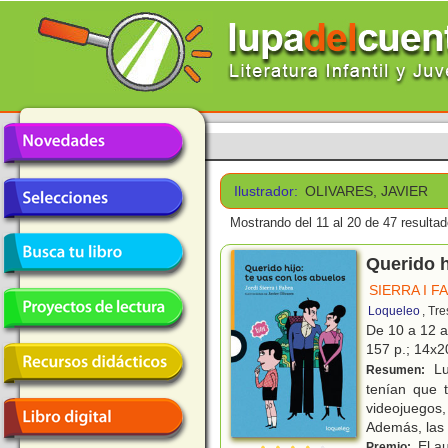
Ilustrador:
OLIVARES, JAVIER
Mostrando del 11 al 20 de 47 resultad
Querido h
SIERRA I F
Loqueleo
, Tr
De 10 a 12 
157 p.; 14x20
Lu
Resumen:
tenían que 
videojuegos,
Además, las
El au
Premio: