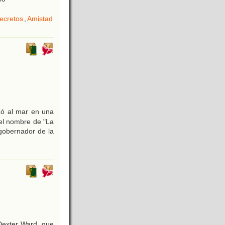
ecretos
,
Amistad
zó al mar en una
el nombre de "La
gobernador de la
 Dexter Ward, que