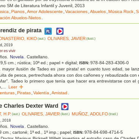
no SM de Literatura Infantil y Juvenil, 2013
sica
,
Pianos
,
Amor Adolescente
,
Vacaciones
,
Abuelos
,
Música Rock
,
S
ación Abuelos-Nietos
.
rendiz de pirata
NASTERIO, KIKO
OLIVARES, JAVIER
(aut.)
(ilust.)
id, 2019
r es vivir
años.
Novela
. Castellano.
9,5 cm.; rústica; 10ª ed.; papel + digital;
978-84-283-4306-0
ISBN:
 mayor ilusión de Tadeo es ¡ser pirata! en cuanto tuvo edad, se lan
uita de pesca, pertrechada ahora con dos cañones y rebautizada con 
ar". Tadeo lo primero que tenía que hacer era entrevistarse con el 
e,
...
Leer
enturas
,
Piratas
,
Valentía
,
Amistad
.
e Charles Dexter Ward
 H.P.
OLIVARES, JAVIER
MUÑOZ, ADOLFO
(aut.)
(ilust.)
(trad.)
d, 2018
años.
Novela
. Castellano.
 cm.; cartoné; 1ª ed., 1ª imp.; papel;
978-84-698-4714-5
ISBN:
Doctor Marinus Bicknell Willett investiga el extraño caso de Charles