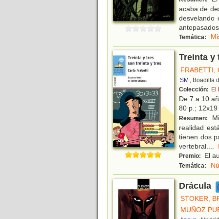
acaba de des
desvelando 
antepasados
Mi
Temática:
Treinta y 
FRABETTI,
SM
, Boadilla
Colección:
El
De 7 a 10 a
80 p.; 12x19 
Mi
Resumen:
realidad est
tienen dos p
vertebral.
...
El a
Premio:
Nú
Temática:
Drácula
STOKER, B
MUÑOZ PUE