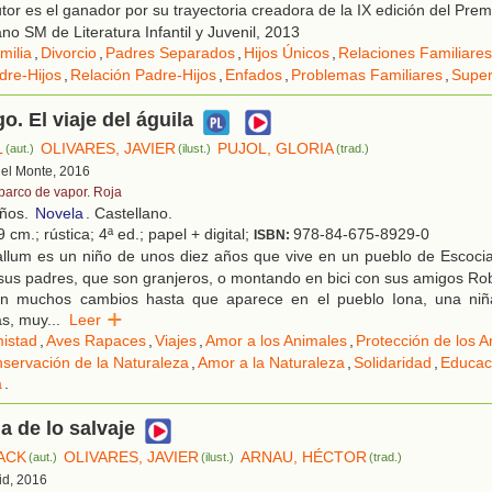
tor es el ganador por su trayectoria creadora de la IX edición del Prem
no SM de Literatura Infantil y Juvenil, 2013
milia
,
Divorcio
,
Padres Separados
,
Hijos Únicos
,
Relaciones Familiares
dre-Hijos
,
Relación Padre-Hijos
,
Enfados
,
Problemas Familiares
,
Super
o. El viaje del águila
L
OLIVARES, JAVIER
PUJOL, GLORIA
(aut.)
(ilust.)
(trad.)
 del Monte, 2016
 barco de vapor. Roja
años.
Novela
. Castellano.
 cm.; rústica; 4ª ed.; papel + digital;
978-84-675-8929-0
ISBN:
llum es un niño de unos diez años que vive en un pueblo de Escocia
us padres, que son granjeros, o montando en bici con sus amigos Rob
sin muchos cambios hasta que aparece en el pueblo Iona, una niñ
s, muy
...
Leer
istad
,
Aves Rapaces
,
Viajes
,
Amor a los Animales
,
Protección de los 
servación de la Naturaleza
,
Amor a la Naturaleza
,
Solidaridad
,
Educac
a
.
a de lo salvaje
ACK
OLIVARES, JAVIER
ARNAU, HÉCTOR
(aut.)
(ilust.)
(trad.)
id, 2016