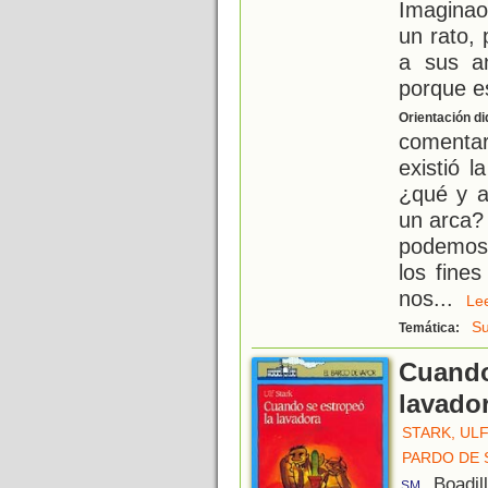
Imaginao
un rato,
a sus an
porque e
Orientación di
comenta
existió l
¿qué y a
un arca?
podemos 
los fine
nos
...
L
S
Temática:
Cuando
lavado
STARK, UL
PARDO DE 
, Boadil
SM