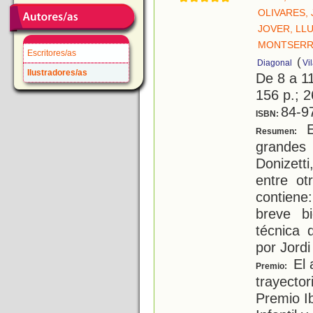
OLIVARES, 
JOVER, LLU
MONTSERRA
Escritores/as
(
Diagonal
Vi
Ilustradores/as
De 8 a 1
156 p.; 2
84-9
ISBN:
E
Resumen:
grande
Donizetti
entre o
contiene
breve bi
técnica 
por Jordi
El 
Premio:
trayector
Premio I