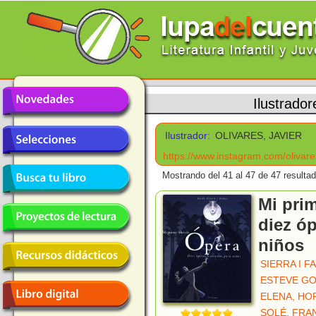
Ilustrador
Ilustrador:
OLIVARES, JAVIER
https://www.instagram.com/olivare
Mostrando del 41 al 47 de 47 resulta
Mi prim
diez ó
niños
SIERRA I F
ESTEVE GO
ELENA, HO
SOLÉ, FRA