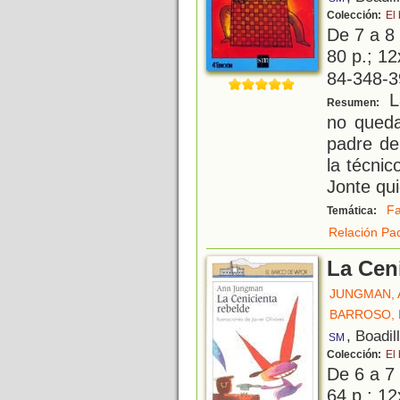
Colección:
El
De 7 a 8
80 p.; 12
84-348-3
L
Resumen:
no queda
padre de
la técnic
Jonte qui
Fa
Temática:
Relación Pad
La Cen
JUNGMAN, 
BARROSO, 
, Boadil
SM
Colección:
El
De 6 a 7
64 p.; 12