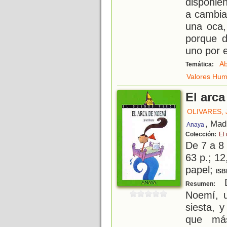
disponie
a cambia
una oca,
porque d
uno por e
Ab
Temática:
Valores Hu
El arc
OLIVARES, 
, Mad
Anaya
Colección:
El
De 7 a 8
63 p.; 12
papel;
ISB
D
Resumen:
Noemí, 
siesta, 
que má