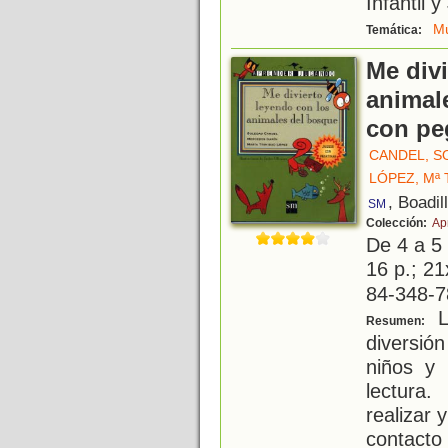
Infantil 
Mú
Temática:
Me div
animal
con pe
CANDEL, S
LÓPEZ, Mª 
, Boadil
SM
Colección:
Ap
De 4 a 5
16 p.; 21
84-348-7
L
Resumen:
diversió
niños y 
lectura.
realizar 
contacto