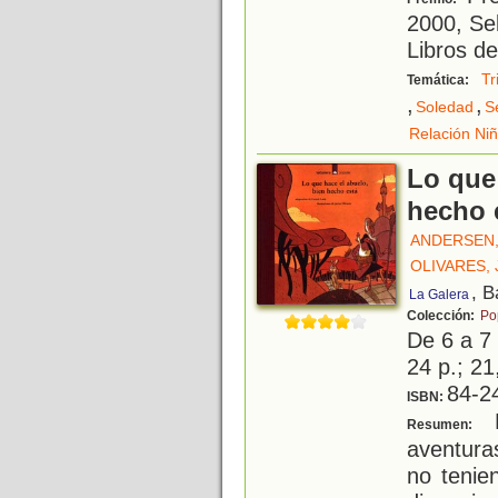
2000, Se
Libros d
Tr
Temática:
,
,
Soledad
S
Relación Niñ
Lo que
hecho 
ANDERSEN,
OLIVARES, 
, B
La Galera
Colección:
Po
De 6 a 7
24 p.; 21
84-2
ISBN:
E
Resumen:
aventura
no tenie