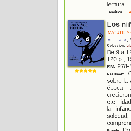
lectura.
Le
Temática:
Los ni
MATUTE, A
,
Media Vaca
Colección:
Li
De 9 a 1
120 p.; 1
978-
ISBN:
Co
Resumen:
sobre la 
época 
crecier
eternida
la infan
soledad,
comprend
Pre
Premio: