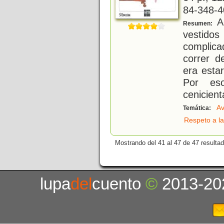
84-348-4
A 
Resumen:
vestid
complicad
correr d
era estar
Por es
cenicient
Av
Temática:
Respeto a la
Mostrando del 41 al 47 de 47 resulta
lupa
del
cuento
©
2013-20