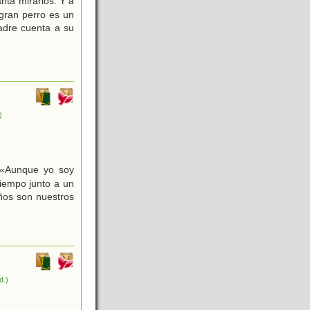
nta mirarlos. Y a
gran perro es un
padre cuenta a su
)
 «Aunque yo soy
iempo junto a un
iños son nuestros
d.)