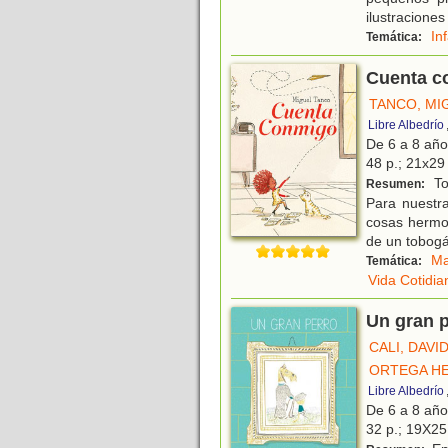
ilustraciones
In
Temática:
Cuenta c
TANCO, MI
Libre Albedrío
De 6 a 8 añ
48 p.; 21x29 
Tod
Resumen:
Para nuestr
cosas hermos
de un tobog
Ma
Temática:
Vida Cotidia
Un gran 
CALI, DAVI
ORTEGA HE
Libre Albedrío
De 6 a 8 añ
32 p.; 19X25 