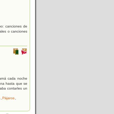
ipo: canciones de
males o canciones
Mamá cada noche
ana hasta que se
aba contarles un
s
,
Pájaros
,