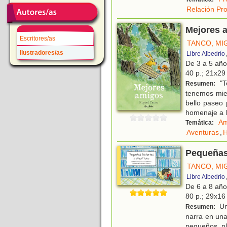
Relación Pr
Mejores 
Escritores/as
TANCO, MI
Ilustradores/as
Libre Albedrío
De 3 a 5 añ
40 p.; 21x29 
"T
Resumen:
tenemos mied
bello paseo 
homenaje a l
Am
Temática:
Aventuras
,
Pequeñas
TANCO, MI
Libre Albedrío
De 6 a 8 añ
80 p.; 29x16 
Un 
Resumen:
narra en una
pequeños pl