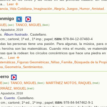
 a
...
Leer
fancia
,
Vida Cotidiana
,
Imaginación
,
Alegría
,
Juegos
,
Humor
,
Amistad
.
onmigo
GUEL
TANCO, MIGUEL
(aut.)
(ilust.)
, Aguadulce, 2019
os.
Álbum Ilustrado
. Castellano.
cm.; cartoné; 1ª ed., 1ª imp.; papel;
978-84-12-07460-4
ISBN:
as las personas tiene una pasión. Para algunas, la música, para otr
a heroína son las matemáticas. Cuando mira el mundo, ve matemáti
as que la rodean: los círculos concéntricos que hace una piedra en 
án,
...
Leer
temáticas
,
Figuras Geométricas
,
Niñas
,
Familia
,
Búsqueda de la Propi
na
,
Geometría
,
Sentimientos
.
perro
DE
TANCO, MIGUEL
MARTÍNEZ MOTOS, RAQUEL
(aut.)
(ilust.)
(trad.)
RRÁEZ, MIGUEL
(trad.)
, Aguadulce, 2018
os.
Cuento
. Castellano.
cm.; cartoné; 1ª ed., 1ª imp.; papel;
978-84-947462-9-1
ISBN: