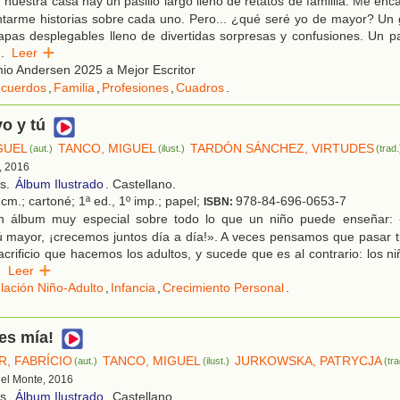
nuestra casa hay un pasillo largo lleno de retatos de famiilia. Me enca
tarme historias sobre cada uno. Pero... ¿qué seré yo de mayor? Un 
lapas desplegables lleno de divertidas sorpresas y confusiones. Un 
..
Leer
io Andersen 2025 a Mejor Escritor
cuerdos
,
Familia
,
Profesiones
,
Cuadros
.
yo y tú
GUEL
TANCO, MIGUEL
TARDÓN SÁNCHEZ, VIRTUDES
(aut.)
(ilust.)
(trad.
, 2016
os.
Álbum Ilustrado
. Castellano.
cm.; cartoné; 1ª ed., 1º imp.; papel;
978-84-696-0653-7
ISBN:
 álbum muy especial sobre todo lo que un niño puede enseñar:
 mayor, ¡crecemos juntos día a día!». A veces pensamos que pasar t
acrificio que hacemos los adultos, y sucede que es al contrario: los n
.
Leer
lación Niño-Adulto
,
Infancia
,
Crecimiento Personal
.
 es mía!
R, FABRÍCIO
TANCO, MIGUEL
JURKOWSKA, PATRYCJA
(aut.)
(ilust.)
(tra
 del Monte, 2016
os.
Álbum Ilustrado
. Castellano.