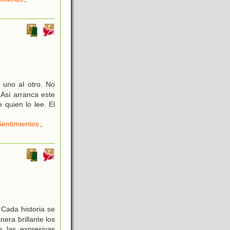
uno al otro. No
Así arranca este
 quien lo lee. El
Sentimientos
,
 Cada historia se
era brillante los
s las expresivas