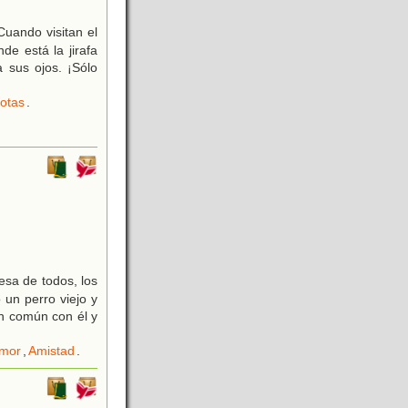
Cuando visitan el
de está la jirafa
a sus ojos. ¡Sólo
otas
.
esa de todos, los
 un perro viejo y
n común con él y
mor
,
Amistad
.