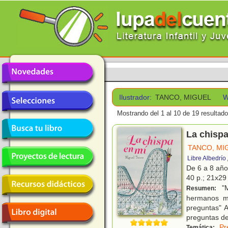
Ilustrador:
TANCO, MIGUEL
W
Mostrando del 1 al 10 de 19 resultado
La chispa
TANCO, MI
Libre Albedrío
De 6 a 8 añ
40 p.; 21x29 
"M
Resumen:
hermanos ma
preguntas" 
preguntas de
Pr
Temática: