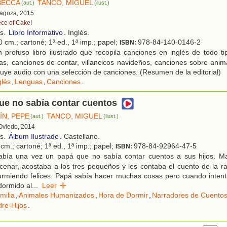
BECCA
TANCO, MIGUEL
(aut.)
(ilust.)
ragoza, 2015
ece of Cake!
os.
Libro Informativo
. Inglés.
 cm.; cartoné; 1ª ed., 1ª imp.; papel;
978-84-140-0146-2
ISBN:
 profuso libro ilustrado que recopila canciones en inglés de todo t
las, canciones de contar, villancicos navideños, canciones sobre ani
luye audio con una selección de canciones. (Resumen de la editorial)
glés
,
Lenguas
,
Canciones
.
ue no sabía contar cuentos
N, PEPE
TANCO, MIGUEL
(aut.)
(ilust.)
 Oviedo, 2014
os.
Álbum Ilustrado
. Castellano.
cm.; cartoné; 1ª ed., 1ª imp.; papel;
978-84-92964-47-5
ISBN:
bía una vez un papá que no sabía contar cuentos a sus hijos. 
enar, acostaba a los tres pequeños y les contaba el cuento de la r
rmiendo felices. Papá sabía hacer muchas cosas pero cuando intent
dormido al
...
Leer
milia
,
Animales Humanizados
,
Hora de Dormir
,
Narradores de Cuento
re-Hijos
.