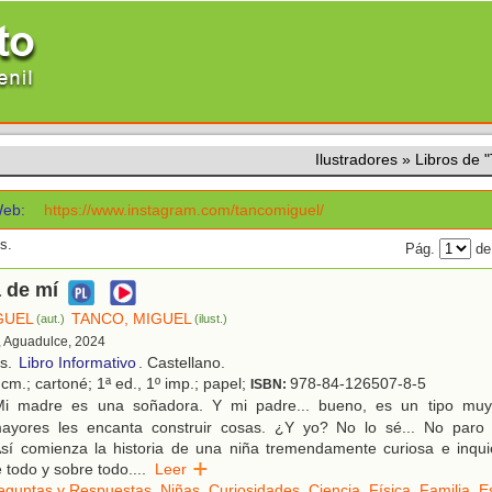
Ilustradores
»
Libros de
eb:
https://www.instagram.com/tancomiguel/
s.
Pág.
de
 de mí
GUEL
TANCO, MIGUEL
(aut.)
(ilust.)
, Aguadulce, 2024
os.
Libro Informativo
. Castellano.
cm.; cartoné; 1ª ed., 1º imp.; papel;
978-84-126507-8-5
ISBN:
i madre es una soñadora. Y mi padre... bueno, es un tipo muy 
yores les encanta construir cosas. ¿Y yo? No lo sé... No paro
Así comienza la historia de una niña tremendamente curiosa e inqu
 todo y sobre todo.
...
Leer
eguntas y Respuestas
,
Niñas
,
Curiosidades
,
Ciencia
,
Física
,
Familia
,
E