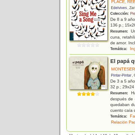
PLACE, RE
Edelvives
, Za
Colección:
Pi
De 8 a 9 añ
136 p.; 15x20
Un
Resumen:
cuna, retahí
de amor. Inc
In
Temática:
El papá q
MONTESERÍ
Pintar-Pintar
,
De 3 a 5 añ
32 p.; 29x24 
Ha
Resumen:
después de c
quedaban du
cuento caía 
Fa
Temática:
Relación Pad