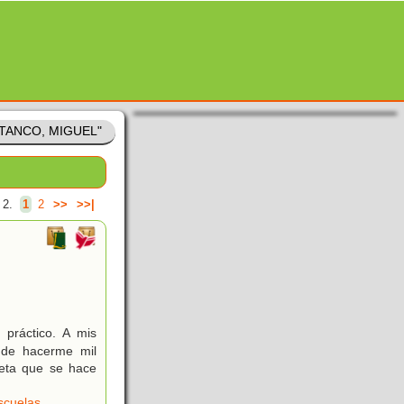
 "TANCO, MIGUEL"
 2.
1
2
>>
>>|
práctico. A mis
 de hacerme mil
ieta que se hace
scuelas
,