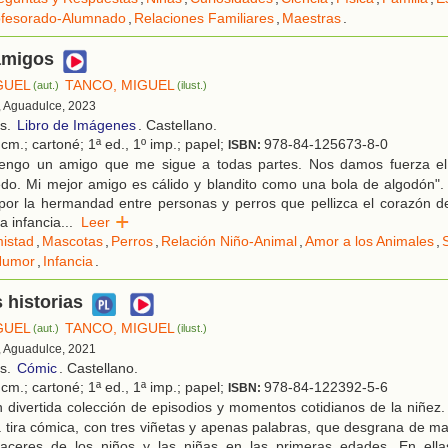
ofesorado-Alumnado
,
Relaciones Familiares
,
Maestras
.
amigos
GUEL
TANCO, MIGUEL
(aut.)
(ilust.)
, Aguadulce, 2023
os.
Libro de Imágenes
. Castellano.
cm.; cartoné; 1ª ed., 1º imp.; papel;
978-84-125673-8-0
ISBN:
engo un amigo que me sigue a todas partes. Nos damos fuerza el 
o. Mi mejor amigo es cálido y blandito como una bola de algodón". 
por la hermandad entre personas y perros que pellizca el corazón de
a infancia
...
Leer
istad
,
Mascotas
,
Perros
,
Relación Niño-Animal
,
Amor a los Animales
,
Humor
,
Infancia
.
 historias
GUEL
TANCO, MIGUEL
(aut.)
(ilust.)
, Aguadulce, 2021
os.
Cómic
. Castellano.
cm.; cartoné; 1ª ed., 1ª imp.; papel;
978-84-122392-5-6
ISBN:
divertida colección de episodios y momentos cotidianos de la niñez.
 tira cómica, con tres viñetas y apenas palabras, que desgrana de man
aceres de los niños y las niñas en las primeras edades. En ella