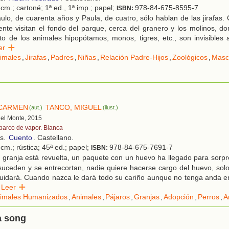
cm.; cartoné; 1ª ed., 1ª imp.; papel;
978-84-675-8595-7
ISBN:
lo, de cuarenta años y Paula, de cuatro, sólo hablan de las jirafas. 
nte visitan el fondo del parque, cerca del granero y los molinos, don
to de los animales hipopótamos, monos, tigres, etc., son invisibles 
eer
imales
,
Jirafas
,
Padres
,
Niñas
,
Relación Padre-Hijos
,
Zoológicos
,
Masc
 CARMEN
TANCO, MIGUEL
(aut.)
(ilust.)
 del Monte, 2015
 barco de vapor. Blanca
os.
Cuento
. Castellano.
cm.; rústica; 45ª ed.; papel;
978-84-675-7691-7
ISBN:
granja está revuelta, un paquete con un huevo ha llegado para sorpr
suceden y se entrecortan, nadie quiere hacerse cargo del huevo, solo
uidará. Cuando nazca le dará todo su cariño aunque no tenga anda e
Leer
imales Humanizados
,
Animales
,
Pájaros
,
Granjas
,
Adopción
,
Perros
,
A
a song