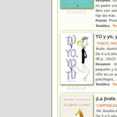
En 
Resumen:
mi padre con
libro con so
hijo las más
.
Prem
Premio:
Re
Temática:
TÚ y yo, 
TANCO, MI
Bruño
, Madrid
De 4 a 6 añ
36 p.; 16x21 
Un
Resumen:
pequeño y tú
niño es un s
psicólogos,
..
Re
Temática:
¡La jirafa
CARPINEJA
SM
, Boadilla
De 3 a 5 añ