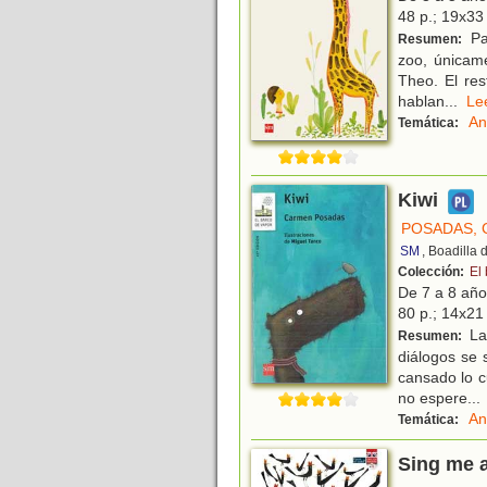
48 p.; 19x33 
Pau
Resumen:
zoo, únicame
Theo. El res
hablan
...
L
An
Temática:
Kiwi
POSADAS,
SM
, Boadilla
Colección:
El
De 7 a 8 añ
80 p.; 14x21 
La 
Resumen:
diálogos se 
cansado lo c
no espere
...
An
Temática:
Sing me 