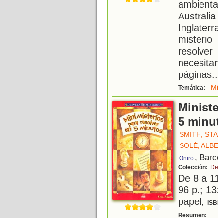
ambient
Australi
Inglater
misterio
resolve
necesitan
páginas
..
Mi
Temática:
Ministe
5 minu
SMITH, ST
SOLÉ, ALB
, Barc
Oniro
Colección:
De
De 8 a 1
96 p.; 13
papel;
ISB
C
Resumen: