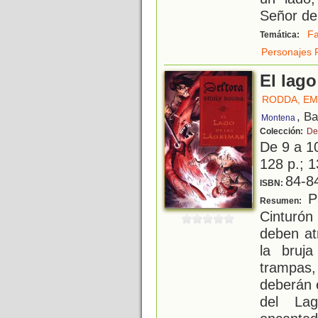
Señor de
Fa
Temática:
Personajes 
El lago
RODDA, EM
, B
Montena
Colección:
De
De 9 a 1
128 p.; 1
84-8
ISBN:
Pa
Resumen:
Cinturón
deben at
la bruj
trampas
deberán 
del La