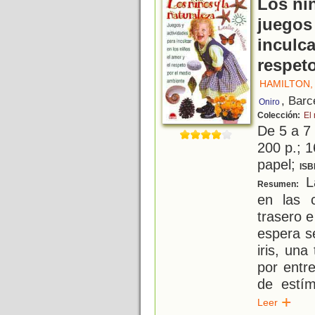
Los niñ
juegos 
inculca
respet
HAMILTON,
, Barc
Oniro
Colección:
El
De 5 a 7
200 p.; 1
papel;
ISB
La
Resumen:
en las c
trasero e
espera s
iris, una
por entre
de estím
Leer