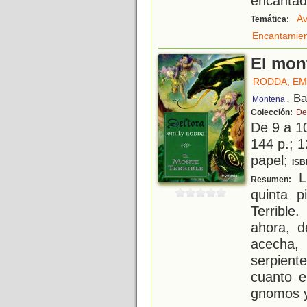
encantad
Av
Temática:
Encantamie
El mont
RODDA, EM
, B
Montena
Colección:
De
De 9 a 1
144 p.; 1
papel;
ISB
Li
Resumen:
quinta 
Terrible
ahora, 
acecha,
serpien
cuanto e
gnomos y 