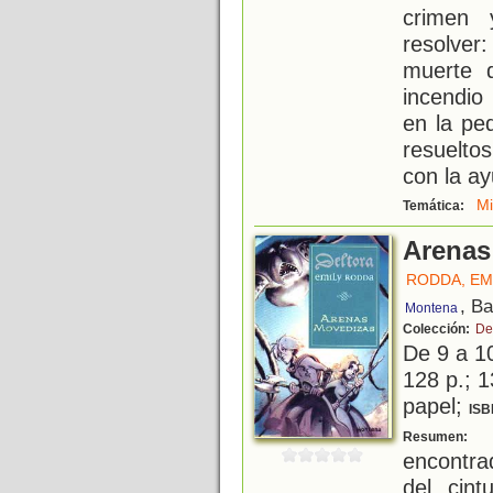
crimen 
resolver
muerte d
incendio
en la pe
resuelto
con la a
Mi
Temática:
Arenas
RODDA, EM
, B
Montena
Colección:
De
De 9 a 1
128 p.; 1
papel;
ISB
L
Resumen:
encontra
del cin