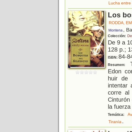
Lucha entre 
Los bo
RODDA, EM
, B
Montena
Colección:
De
De 9 a 1
128 p.; 1
84-8
ISBN:
T
Resumen:
Edon co
huir de 
intentar
corre al
Cinturón
la fuerza
Av
Temática:
.
Tiranía