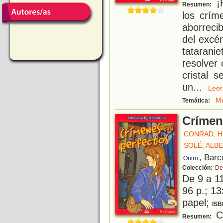
¡H
Resumen:
los crím
aborreci
del excén
tataran
resolver
cristal 
un
...
Le
Mi
Temática:
Crímen
CONRAD, H
SOLÉ, ALB
, Barc
Oniro
Colección:
De
De 9 a 1
96 p.; 13
papel;
ISB
Co
Resumen: