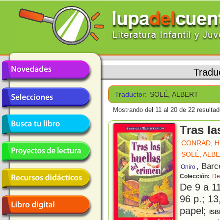
Tradu
Traductor:
SOLÉ, ALBERT
Mostrando del 11 al 20 de 22 resultad
Tras la
CONRAD, H
SOLÉ, ALB
, Barc
Oniro
Colección:
De
De 9 a 1
96 p.; 13
papel;
ISB