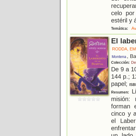
recupera
celo po
estéril y 
Av
Temática:
El labe
RODDA, EM
, B
Montena
Colección:
De
De 9 a 1
144 p.; 1
papel;
ISB
Li
Resumen:
misión: 
forman e
cinco y 
el Labe
enfrenta
un lado,