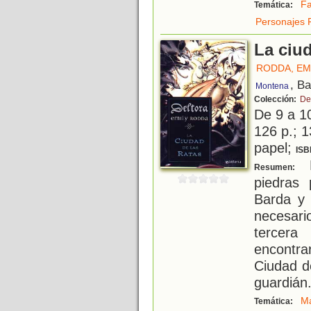
Fa
Temática:
Personajes 
La ciud
RODDA, EM
, B
Montena
Colección:
De
De 9 a 1
126 p.; 1
papel;
ISB
E
Resumen:
piedras 
Barda y 
necesari
tercera
encontra
Ciudad d
guardián
M
Temática: