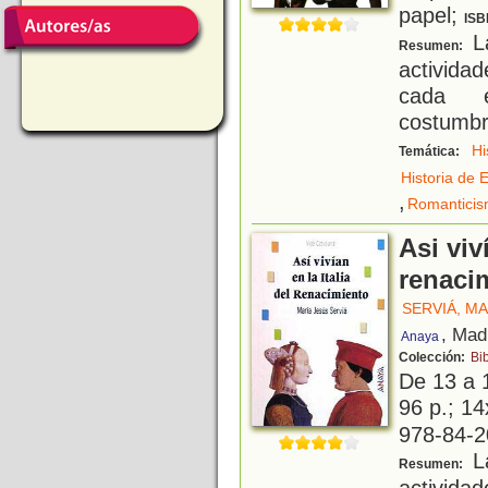
papel;
ISB
La
Resumen:
activida
cada ép
costumbre
Hi
Temática:
Historia de 
,
Romantici
Asi viv
renaci
SERVIÁ, MA
, Mad
Anaya
Colección:
Bib
De 13 a 
96 p.; 14
978-84-2
La
Resumen:
activida