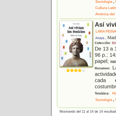
,
Sociología
Cultura Lat
América del
Así viv
LARA PEIN
, Mad
Anaya
Colección:
Bib
De 13 a 
96 p.; 14
papel;
ISB
La
Resumen:
activida
cada ép
costumbre
Hi
Temática:
,
Sociología
Mostrando del 11 al 14 de 14 resultad