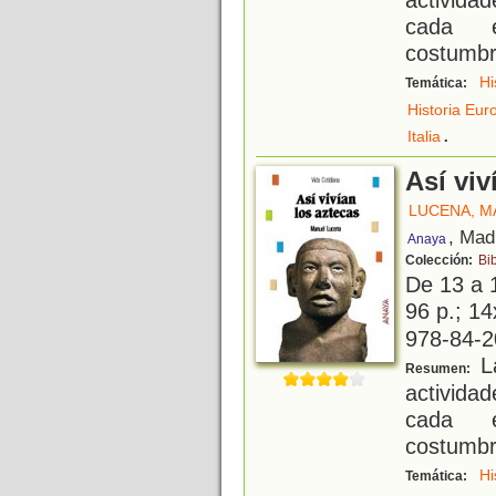
cada ép
costumbre
Hi
Temática:
Historia Eur
.
Italia
Así viv
LUCENA, M
, Mad
Anaya
Colección:
Bib
De 13 a 
96 p.; 14
978-84-2
La
Resumen:
activida
cada ép
costumbre
Hi
Temática: