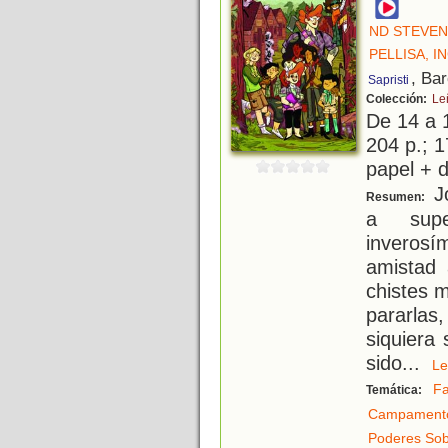
ND STEVE
PELLISA, I
, Ba
Sapristi
Colección:
Le
De 14 a 
204 p.; 1
papel + d
Jo
Resumen:
a supe
inveros
amistad 
chistes 
pararlas,
siquiera 
sido
...
L
Fa
Temática:
Campament
Poderes Sob