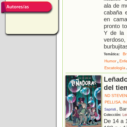
ala de mu
cabaña e
en cama
pronto t
Y de la 
verdos
burbujita
Br
Temática:
,
Humor
Enf
Escatología
Leñado
del ti
ND STEVE
PELLISA, I
, Ba
Sapristi
Colección:
Le
De 14 a 