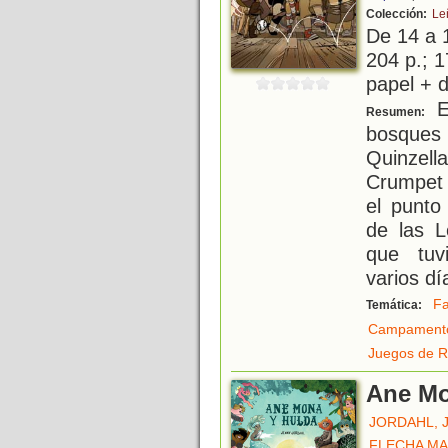
Colección:
Le
De 14 a 
204 p.; 1
papel + d
Es
Resumen:
bosques
Quinzel
Crumpet 
el punto
de las 
que tuv
varios d
Fa
Temática:
Campament
Juegos de R
Ane Mo
JORDAHL, 
FLECHA MA