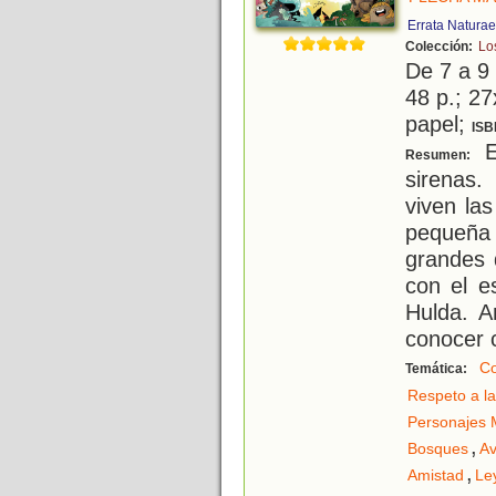
Errata Naturae
Colección:
Lo
De 7 a 9
48 p.; 27
papel;
ISB
E
Resumen:
sirenas
viven la
pequeña
grandes 
con el e
Hulda. A
conocer 
Co
Temática:
Respeto a la
Personajes M
,
Bosques
Av
,
Amistad
Le