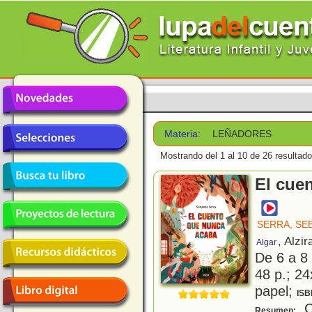
Materia:
LEÑADORES
Mostrando del 1 al 10 de 26 resultado
El cue
SERRA, SE
, Alzir
Algar
De 6 a 8
48 p.; 24
papel;
ISB
C
Resumen: