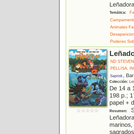
Leñadora
Fa
Temática:
Campament
Animales Fa
Desaparicio
Poderes Sob
Leñador
ND STEVE
PELLISA, I
, Ba
Sapristi
Colección:
Le
De 14 a 
198 p.; 1
papel + d
Si
Resumen:
Leñador
marinos
sagrado