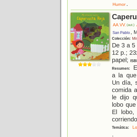
.
Humor
Caperu
AA.VV.
(aut.)
, 
San Pablo
Colección:
Mi
De 3 a 5
12 p.; 23
papel;
ISB
En
Resumen:
a la que
Un día, 
comida a
le dijo 
lobo que
El lobo
corriendo
L
Temática:
.