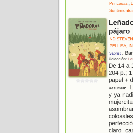
,
Princesas
L
Sentimiento
Leñador
pájaro
ND STEVE
PELLISA, I
, Ba
Sapristi
Colección:
Le
De 14 a 
204 p.; 1
papel + d
La
Resumen:
y ya nad
mujerc
asombr
colosal
perfecci
claro ca