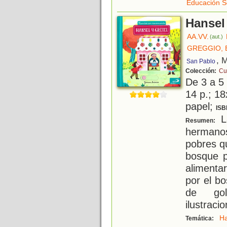
Educación S
Hansel 
AA.VV.
(aut.)
GREGGIO, 
, 
San Pablo
Colección:
Cu
De 3 a 5
14 p.; 18
papel;
ISB
La
Resumen:
hermano
pobres q
bosque p
aliment
por el b
de gol
ilustraci
Ha
Temática: