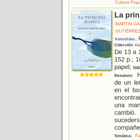
Cultura Popu
La pri
MARTÍN GA
GUTIÉRREZ
,
Kalandraka
Colección:
Ka
De 13 a 
152 p.; 1
papel;
ISB
Hi
Resumen:
de un le
en el bo
encontra
una man
cambió.
suceders
compañe
Fa
Temática: