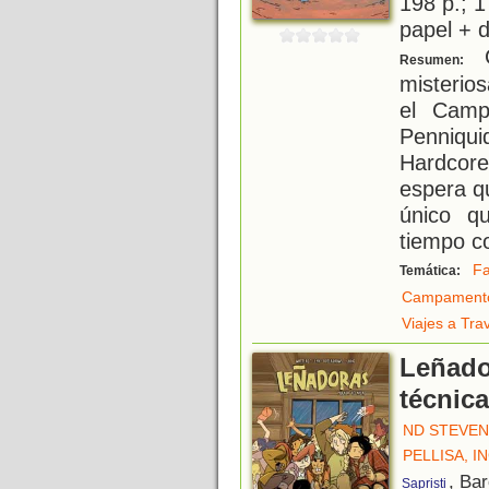
198 p.; 1
papel + d
C
Resumen:
misterio
el Camp
Penniqui
Hardcore
espera q
único q
tiempo c
Fa
Temática:
Campament
Viajes a Tra
Leñado
técnica
ND STEVE
PELLISA, I
, Ba
Sapristi