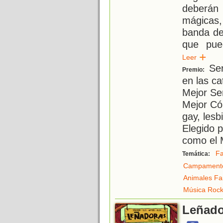
deberán 
mágicas
banda de
que pue
Leer
Ser
Premio:
en las c
Mejor Se
Mejor Cóm
gay, lesb
Elegido 
como el 
Fa
Temática:
Campament
Animales Fa
Música Roc
Leñado