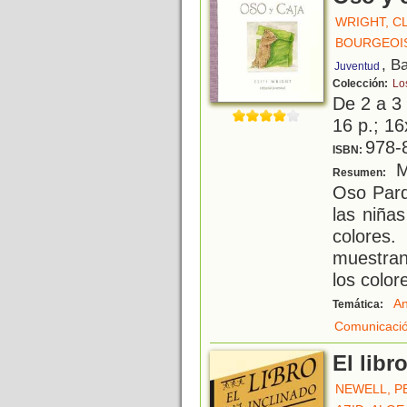
WRIGHT, C
BOURGEOIS
, B
Juventud
Colección:
Lo
De 2 a 3
16 p.; 16
978-
ISBN:
M
Resumen:
Oso Pard
las niña
colores
muestran
los color
An
Temática:
Comunicació
El libr
NEWELL, P