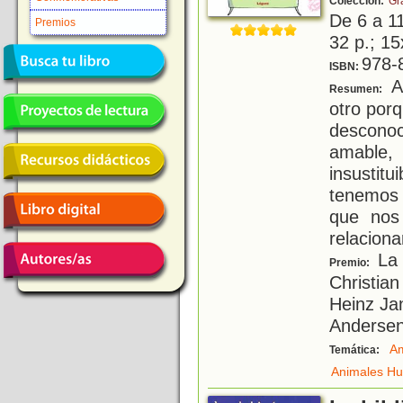
Colección:
Gr
De 6 a 1
Premios
32 p.; 15
978-
ISBN:
A
Resumen:
otro por
descono
amable, 
insusti
tenemos 
que nos
relaciona
La 
Premio:
Christian
Heinz Ja
Anderse
A
Temática:
Animales H