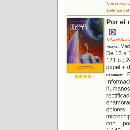
Conservació
Defensa del
Por el 
CASARIEGO
, Mad
Anaya
De 12 a 
171 p.; 2
papel + d
E
Resumen:
Informa
humano
rectifi
enamora
dolores
microch
con pos