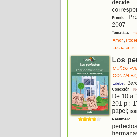
decide.
correspo
Pre
Premio:
2007
Hi
Temática:
,
Amor
Pode
Lucha entre 
Los pe
MUÑOZ AVI
GONZÁLEZ,
, Bar
Edebé
Colección:
Tu
De 10 a 
201 p.; 1
papel;
ISB
E
Resumen:
perfec
hermanas