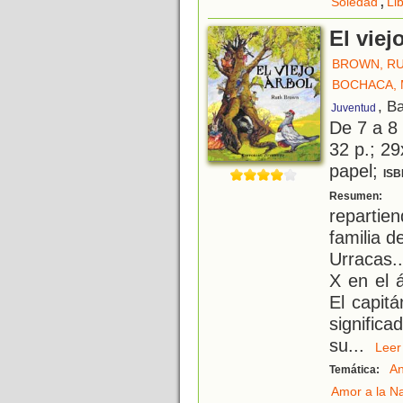
Soledad
Li
El viej
BROWN, R
BOCHACA, 
, B
Juventud
De 7 a 8
32 p.; 29
papel;
ISB
L
Resumen:
repartien
familia d
Urracas.
X en el 
El capit
signific
su
...
Le
An
Temática:
Amor a la N