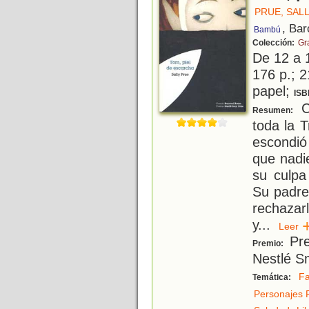
PRUE, SAL
, Bar
Bambú
Colección:
Gr
De 12 a 
176 p.; 2
papel;
ISB
C
Resumen:
toda la 
escondió
que nadi
su culpa
Su padre
rechazar
y
...
Lee
Pre
Premio:
Nestlé S
Fa
Temática:
Personajes 
,