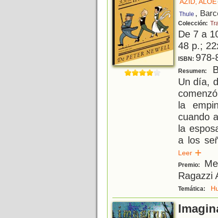
AZID, ALOE
, Barc
Thule
Colección:
Tr
De 7 a 1
48 p.; 22
978-
ISBN:
Bo
Resumen:
Un día, d
comenzó 
la empi
cuando a
la espos
a los se
Leer
Men
Premio:
Ragazzi 
H
Temática:
Imagin