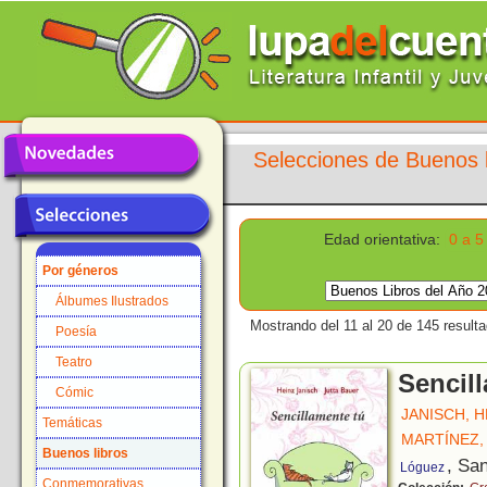
Selecciones de Buenos l
Edad orientativa:
0 a 5
Por géneros
Álbumes Ilustrados
Mostrando del 11 al 20 de 145 result
Poesía
Teatro
Sencil
Cómic
JANISCH, H
Temáticas
MARTÍNEZ,
Buenos libros
, Sa
Lóguez
Conmemorativas