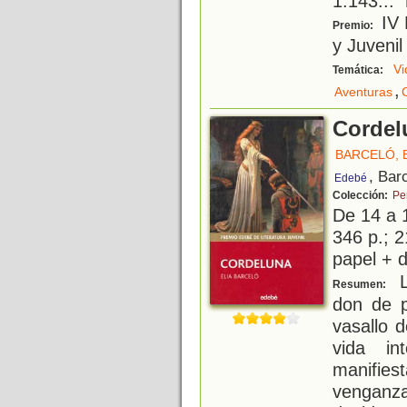
1.143
...
IV 
Premio:
y Juvenil
Vi
Temática:
,
Aventuras
Cordel
BARCELÓ, 
, Bar
Edebé
Colección:
Pe
De 14 a 
346 p.; 2
papel + d
L
Resumen:
don de p
vasallo 
vida in
manifie
venganza