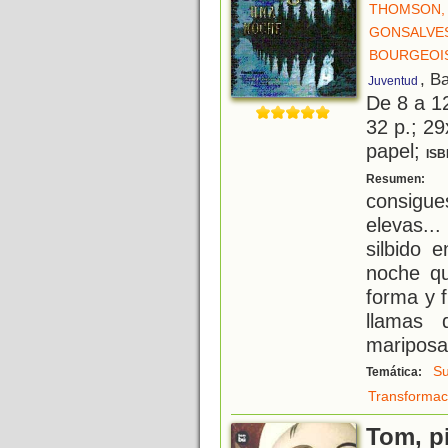
THOMSON, 
GONSALVES
BOURGEOIS
, B
Juventud
De 8 a 1
32 p.; 29
papel;
ISB
I
Resumen:
consigue
elevas..
silbido 
noche qu
forma y 
llamas 
mariposa
S
Temática:
Transformac
Tom, p