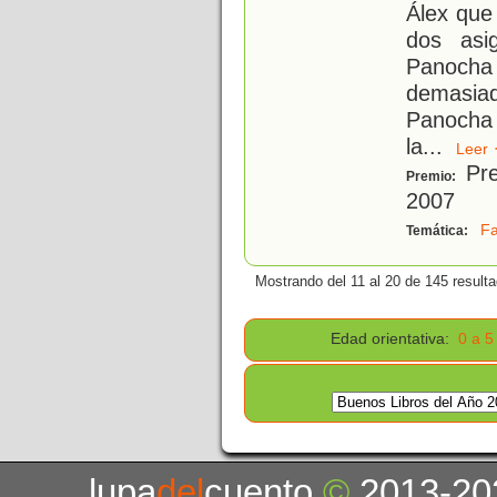
Álex que
dos asi
Panoch
demasia
Panocha
la
...
Lee
Pre
Premio:
2007
Fa
Temática:
Mostrando del 11 al 20 de 145 result
Edad orientativa:
0 a 5
lupa
del
cuento
©
2013-20