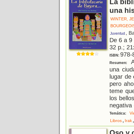
La bibl
una his
WINTER, J
BOURGEOIS
, B
Juventud
De 6 a 9
32 p.; 21
978-
ISBN:
Al
Resumen:
una ciud
lugar de
pero aho
teme que
los bello
negativa
Vi
Temática:
,
Libros
Irak
Oso y 