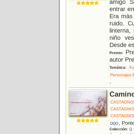
amigo S
entrar en
Era más 
ruido. C
linterna
niño ves
Desde e
Pre
Premio:
autor Pr
Fa
Temática:
Personajes 
.
Camino
CASTAGNOL
CASTAGNOL
CASTAGNOL
, Pont
OQO
Colección:
Q