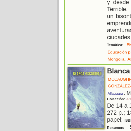
y desde 
Terrible
un bisont
empren
aventur
ciudades
Bi
Temática:
Educación p
,
Mongolia
A
Blanca
MCCAUGHR
GONZÁLEZ-
, M
Alfaguara
Colección:
Al
De 14 a 
272 p.; 1
papel;
ISB
S
Resumen: