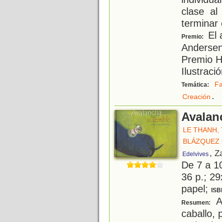
clase al
terminar e
El 
Premio:
Andersen 
Premio H
Ilustraci
Fa
Temática:
.
Creación
Avalanc
LE THANH,
BLÁZQUEZ 
, Z
Edelvives
De 7 a 1
36 p.; 29
papel;
ISB
A
Resumen:
caballo,