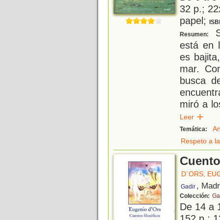
32 p.; 22
papel;
ISB
S
Resumen:
está en 
es bajita
mar. Co
busca d
encuentr
miró a lo
Leer
An
Temática:
Respeto a la
Cuento
D´ORS, EU
, Madr
Gadir
Colección:
Gad
De 14 a 
152 p.; 1