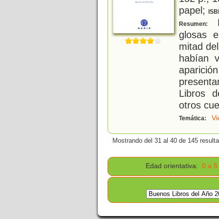
papel;
ISB
E
Resumen:
glosas e
mitad del
habían v
aparició
presenta
Libros 
otros cue
Vi
Temática:
Mostrando del 31 al 40 de 145 result
Edad orientativa:
0 a 5