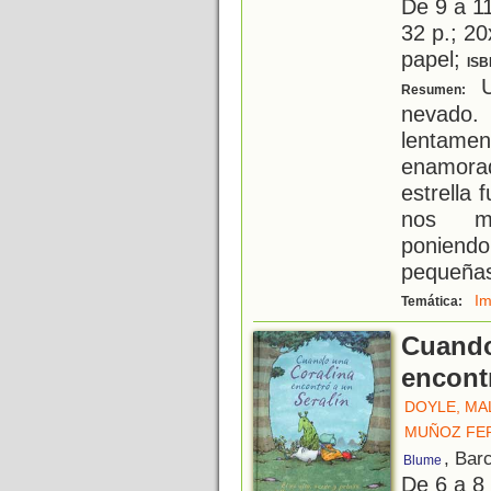
De 9 a 1
32 p.; 20
papel;
ISB
U
Resumen:
nevado.
lentamen
enamora
estrella 
nos mu
poniend
pequeñas
Im
Temática:
Cuando
encontr
DOYLE, MA
MUÑOZ FE
, Bar
Blume
De 6 a 8