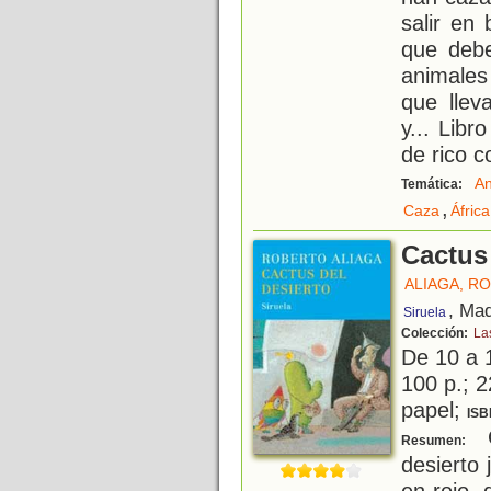
salir en
que debe
animales
que lle
y... Libr
de rico c
An
Temática:
,
Caza
África
Cactus 
ALIAGA, R
, Mad
Siruela
Colección:
La
De 10 a 
100 p.; 2
papel;
ISB
C
Resumen:
desierto
en rojo,