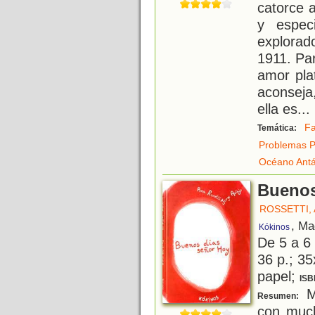
catorce 
y espec
explorad
1911. Pa
amor pla
aconseja
ella es
...
Fa
Temática:
Problemas P
Océano Antá
Buenos
ROSSETTI,
, Ma
Kókinos
De 5 a 6
36 p.; 35
papel;
ISB
Mi
Resumen:
con much