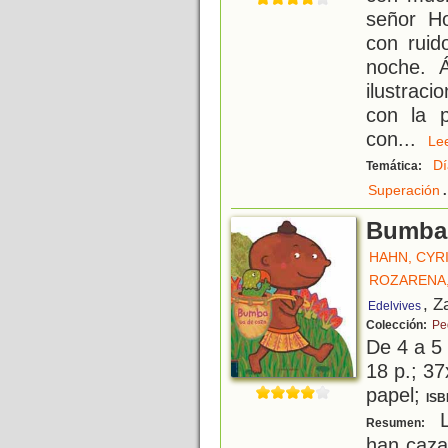
señor Ho
con ruido
noche. Á
ilustrac
con la p
con
...
L
Dí
Temática:
.
Superación
Bumba 
HAHN, CYR
ROZARENA,
, Z
Edelvives
Colección:
Pe
De 4 a 5
18 p.; 37
papel;
ISB
L
Resumen:
han caza