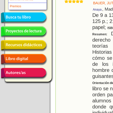
BAUER, JU
Premios
, Mad
Anaya
De 9 a 1
125 p.; 2
papel;
ISB
D
Resumen:
derecho
teorías
Historia
cómo se 
de los 
hombre q
guisante
Orientación di
libro se 
orden pa
alumnos
donde qu
individu