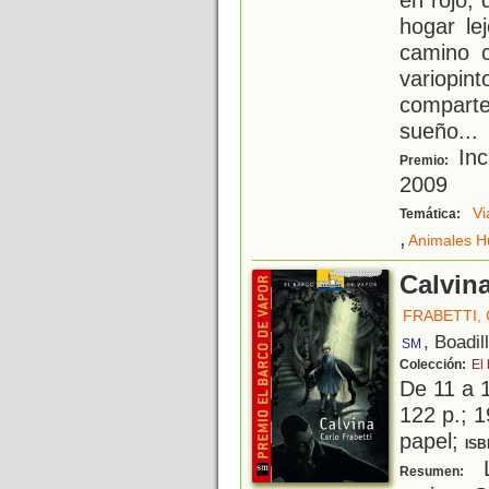
hogar le
camino 
variop
comparte
sueño...
Inc
Premio:
2009
Vi
Temática:
,
Animales 
Calvin
FRABETTI,
, Boadil
SM
Colección:
El
De 11 a 
122 p.; 1
papel;
ISB
L
Resumen: