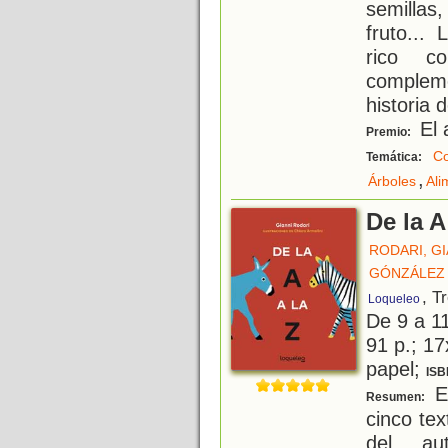
semillas
fruto...
rico co
complem
historia 
El 
Premio:
Co
Temática:
,
Árboles
Ali
De la A
RODARI, GI
GÓNZÁLEZ 
, T
Loqueleo
De 9 a 1
91 p.; 17
papel;
ISB
El
Resumen:
cinco tex
del aut