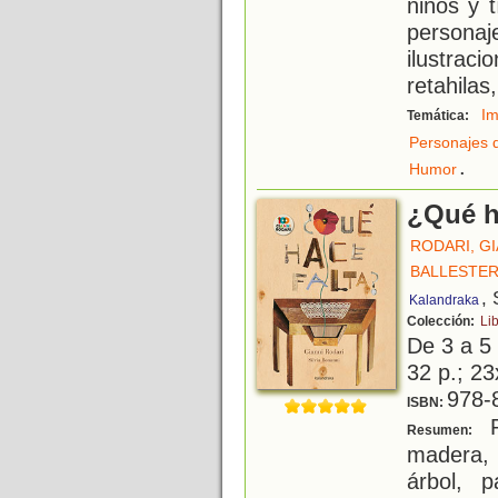
niños y t
personaj
ilustr
retahilas,
Im
Temática:
Personajes 
.
Humor
¿Qué h
RODARI, GI
BALLESTER
, 
Kalandraka
Colección:
Li
De 3 a 5
32 p.; 23
978-
ISBN:
P
Resumen:
madera, 
árbol, 