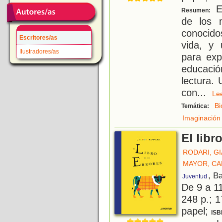
Es
Resumen:
de los 
conocido
Escritores/as
vida, y 
Ilustradores/as
para exp
educació
lectura.
con
...
L
Bi
Temática:
Imaginación
El libr
RODARI, GI
MAYOR, C
, B
Juventud
De 9 a 1
248 p.; 1
papel;
ISB