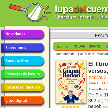
Escrit
Escritor:
RODARI, GIANNI
W
Mostrando del 11 al 20 de 81 resultad
El libr
versos,
RODARI, GI
MARTÍ GAR
Blackie Books
De 9 a 1
392 p.; 1
papel;
ISB