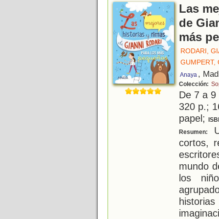
Las mej
de Gia
más p
RODARI, GI
GUMPERT,
, Mad
Anaya
Colección:
So
De 7 a 9
320 p.; 1
papel;
ISB
U
Resumen:
cortos, 
escritor
mundo de
los niñ
agrupado
histori
imaginac