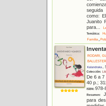
comienza
seguida
como: El
Juanito 
para
...
H
Temática:
,
Familia
Pob
Invent
RODARI, GI
BALLESTER
, 
Kalandraka
Colección:
Li
De 6 a 7
40 p.; 31
978-
ISBN:
Ju
Resumen:
para des
medidas