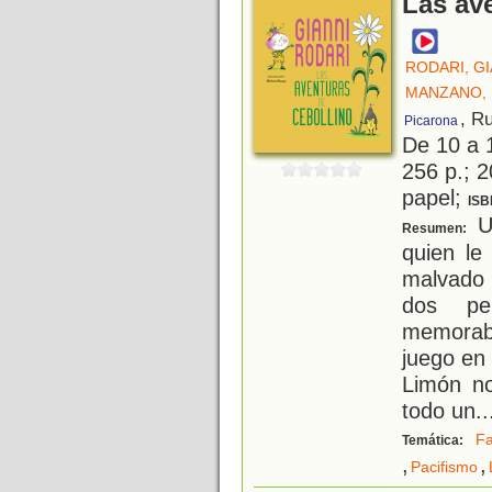
Las av
RODARI, GI
MANZANO,
, R
Picarona
De 10 a 
256 p.; 2
papel;
ISB
Un
Resumen:
quien le
malvado 
dos per
memorabl
juego en 
Limón no
todo un
..
Fa
Temática:
,
,
Pacifismo