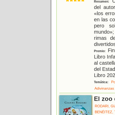
Un
Resumen:
del auto
«los err
en las co
pero so
mundo»; 
rimas de
divertido
Fin
Premio:
Libro Inf
al castel
del Esta
Libro 202
Po
Temática:
Adivinanzas
El zoo 
RODARI, GI
BENÉITEZ,