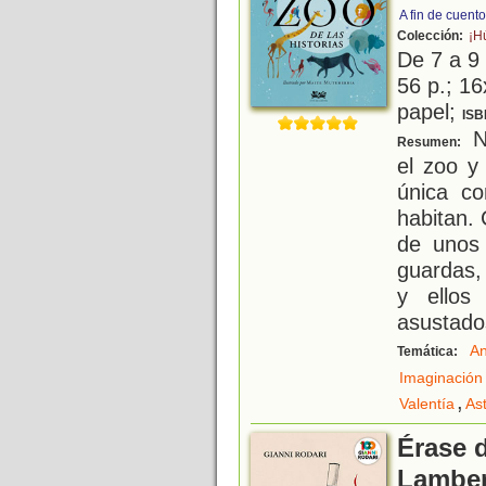
A fin de cuent
Colección:
¡H
De 7 a 9
56 p.; 16
papel;
ISB
Ni
Resumen:
el zoo y
única co
habitan.
de unos 
guardas,
y ellos
asustado
An
Temática:
Imaginación
,
Valentía
As
Érase 
Lamber