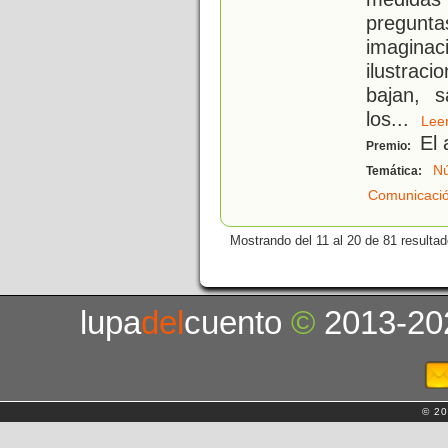
pregunta
imagina
ilustrac
bajan, s
los
...
Le
El 
Premio:
N
Temática:
Comunicació
Mostrando del 11 al 20 de 81 resultad
lupa
del
cuento
©
2013-20
© 20