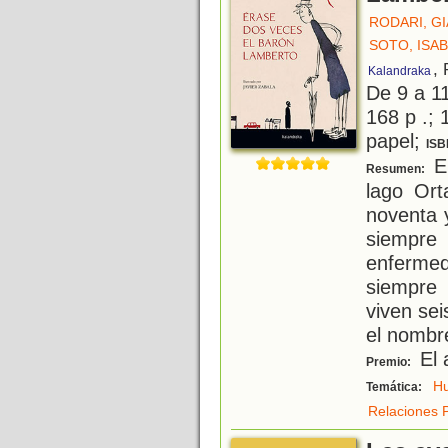
RODARI, GI
SOTO, ISA
,
Kalandraka
De 9 a 1
168 p .; 
papel;
ISB
El
Resumen:
lago Ort
noventa y
siemp
enferme
siempre
viven se
el nombre
El 
Premio:
H
Temática:
Relaciones 