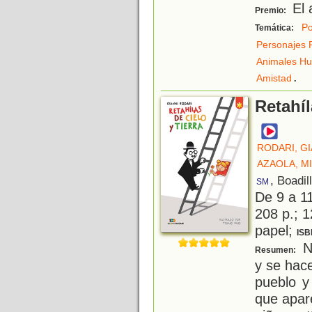
El 
Premio:
Po
Temática:
Personajes 
Animales H
.
Amistad
Retahíl
RODARI, GI
AZAOLA, M
, Boadil
SM
De 9 a 1
208 p.; 1
papel;
ISB
N
Resumen:
y se hac
pueblo y 
que apar