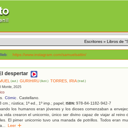
Escritores
»
Libros de 
Web:
https://www.instagram.com/samuelsattin/
El despertar
AMUEL
GURIHIRU
TORRES, IRIA
(aut.)
(ilust.)
(trad.)
el Monte, 2025
ico
os.
Cómic
. Castellano.
 cm.; rústica; 1ª ed., 1º imp.; papel;
978-84-1182-942-7
ISBN:
ando los humanos eran jóvenes y los dioses comenzaban a envejecer
a vida crearon el unicornio, único ser divino capaz de viajar al reino 
les. El pimer unicornio tuvo una manada de potrillos. Todos eran m
ra
...
Leer