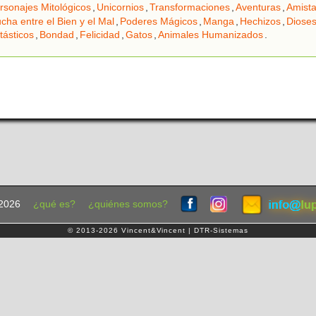
rsonajes Mitológicos
,
Unicornios
,
Transformaciones
,
Aventuras
,
Amist
cha entre el Bien y el Mal
,
Poderes Mágicos
,
Manga
,
Hechizos
,
Diose
ásticos
,
Bondad
,
Felicidad
,
Gatos
,
Animales Humanizados
.
2026
¿qué es?
¿quiénes somos?
© 2013-2026 Vincent&Vincent | DTR-Sistemas