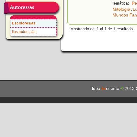
Pe
Temática:
Mitología
,
Lu
Mundos Fant
Escritores/as
Mostrando del 1 al 1 de 1 resultado.
Ilustradores/as
lupa
del
cuento
©
2013-