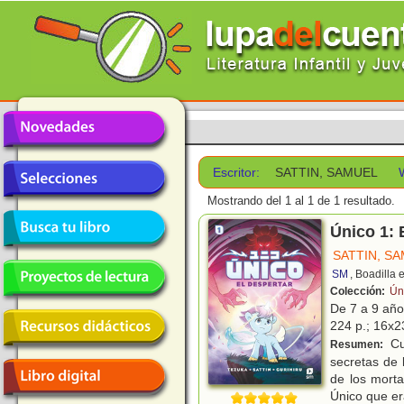
Escritor:
SATTIN, SAMUEL
Mostrando del 1 al 1 de 1 resultado.
Único 1: 
SATTIN, S
SM
, Boadilla 
Colección:
Ún
De 7 a 9 añ
224 p.; 16x23
Cu
Resumen:
secretas de l
de los morta
Único que e