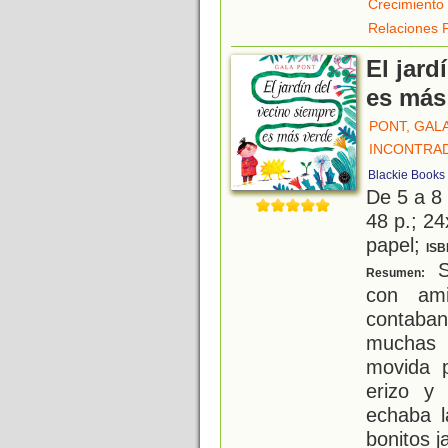
Crecimiento
Relaciones 
El jard
es más
PONT, GAL
INCONTRAD
Blackie Books
De 5 a 8
48 p.; 24
papel;
ISB
Si
Resumen:
con ami
contaba
muchas 
movida p
erizo y
echaba l
bonitos j