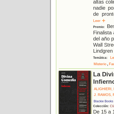
altas co
nadie po
de pront
Leer
Bes
Premio:
Finalista 
del año 
Wall Stre
Lindgren
L
Temática:
,
Misterio
Fa
La Div
Infiern
ALIGHIERI,
J. RAMOS,
Blackie Books
Colección:
Cl
De 15 a 