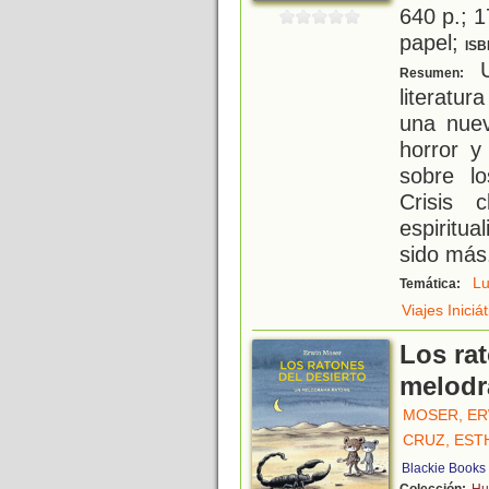
640 p.; 1
papel;
ISB
U
Resumen:
literatu
una nuev
horror y
sobre l
Crisis c
espiritua
sido más
Lu
Temática:
Viajes Iniciá
Los rat
melodr
MOSER, ER
CRUZ, EST
Blackie Books