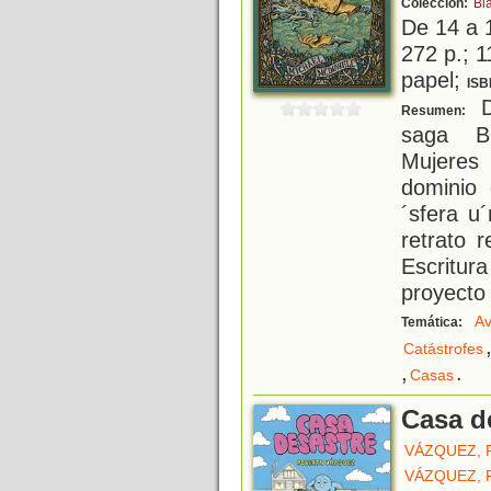
Colección:
Bl
De 14 a 
272 p.; 1
papel;
ISB
D
Resumen:
saga Bl
Mujeres
dominio
´sfera u
retrato 
Escritura
proyecto 
Av
Temática:
Catástrofes
,
.
Casas
Casa d
VÁZQUEZ, 
VÁZQUEZ, 