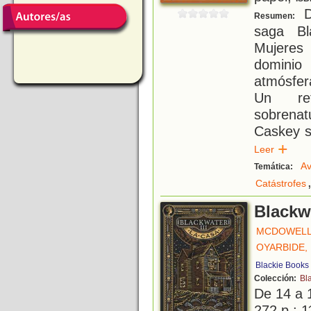
D
Resumen:
saga Bl
Mujeres
domini
atmósfer
Un ret
sobrenat
Caskey s
Leer
Av
Temática:
Catástrofes
Blackwa
MCDOWELL
OYARBIDE,
Blackie Books
Colección:
Bl
De 14 a 
272 p.; 1