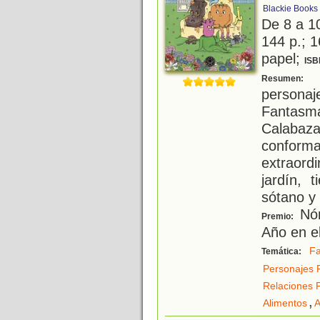
Blackie Books
De 8 a 1
144 p.; 1
papel;
ISB
E
Resumen:
persona
Fantasma
Calabaza;
confor
extraord
jardín, 
sótano y 
Nóm
Premio:
Año en e
Fa
Temática:
Personajes 
Relaciones 
,
Alimentos
A