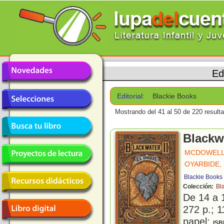
Ed
Editorial:
Blackie Books
Mostrando del 41 al 50 de 220 result
Blackwa
MCDOWELL
OYARBIDE,
Blackie Books
Colección:
Bl
De 14 a 
272 p.; 1
papel;
ISB