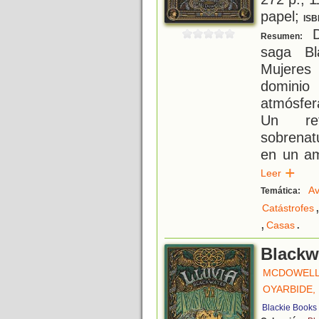
papel;
ISB
D
Resumen:
saga Bl
Mujeres
domini
atmósfer
Un ret
sobrenatu
en un am
Leer
Av
Temática:
Catástrofes
,
.
Casas
Blackwa
MCDOWELL
OYARBIDE,
Blackie Books