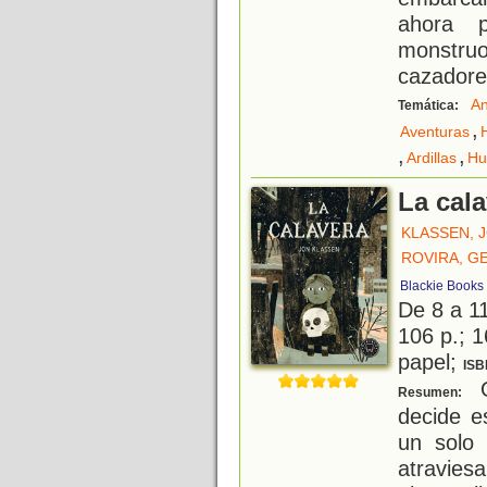
ahora 
monstruo
cazadore
An
Temática:
,
Aventuras
,
,
Ardillas
Hu
La cal
KLASSEN, 
ROVIRA, G
Blackie Books
De 8 a 1
106 p.; 1
papel;
ISB
Ot
Resumen:
decide e
un solo 
atravies