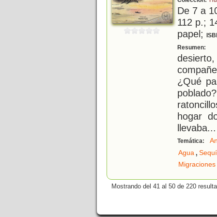
Colección:
Hu
De 7 a 1
112 p.; 1
papel;
ISB
U
Resumen:
desierto
compañer
¿Qué pas
poblado?
ratoncil
hogar do
llevaba
...
An
Temática:
,
Agua
Sequ
Migraciones
Mostrando del 41 al 50 de 220 result