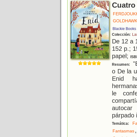
Cuatro
FERDJOUKH
GOLDHAWK
Blackie Books
Colección:
La
De 12 a 
152 p.; 1
papel;
ISB
"E
Resumen:
o De la 
Enid h
hermanas
le conf
compart
autocar 
párpado i
Fa
Temática:
,
Fantasmas