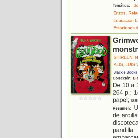
Bo
Temática:
,
Erizos
Rela
Educación E
Estaciones d
Grimwo
monstr
SHIREEN, 
ALIS, LUIS
(
Blackie Books
Colección:
Bla
De 10 a 
264 p.; 1
papel;
ISB
Un
Resumen:
de ardill
discote
pandil
embarca